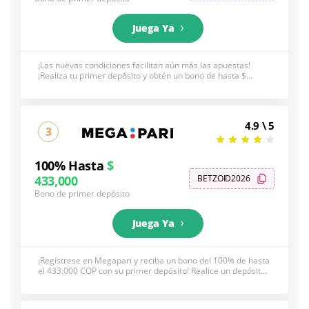
Juega Ya
¡Las nuevas condiciones facilitan aún más las apuestas!
¡Realiza tu primer depósito y obtén un bono de hasta $
600.000 en tu cuenta de juego! El bono se acreditará
automáticamente en el Saldo de Bonificación del cliente. Vea
a continuación los términos y condiciones completos, +18,
BeGambleAware.org
4.9 \ 5
3
100% Hasta
$
433,000
BETZOID2026
Bono de primer depósito
Juega Ya
¡Regístrese en Megapari y reciba un bono del 100% de hasta
el 433.000 COP con su primer depósito! Realice un depósito
mínimo de 500 COP. El bono se acredita automáticamente
en la cuenta del cliente después de realizarse el depósito.
Vea a continuación los términos y condiciones completos,