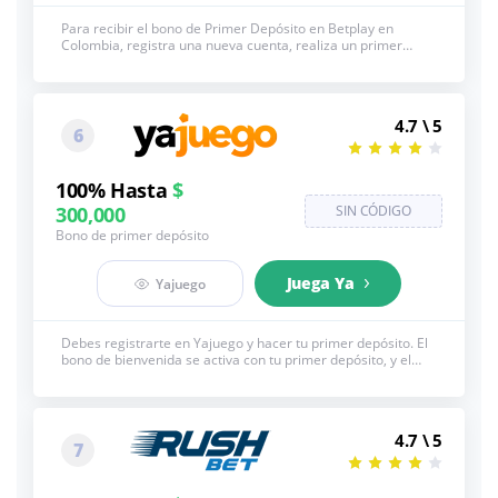
Para recibir el bono de Primer Depósito en Betplay en
Colombia, registra una nueva cuenta, realiza un primer
depósito de al menos $5,000 COP, y recibirás un bono del
100% hasta $200,000 COP. Vea a continuación los términos
y condiciones completos, +18, BeGambleAware.org
4.7 \ 5
6
100% Hasta
$
300,000
SIN CÓDIGO
Bono de primer depósito
Juega Ya
Yajuego
Debes registrarte en Yajuego y hacer tu primer depósito. El
bono de bienvenida se activa con tu primer depósito, y el
monto del bono que recibirás será el 100% de tu primer
depósito hasta un máximo de $300.000 COP. Vea a
continuación los términos y condiciones completos, +18,
BeGambleAware.org
4.7 \ 5
7