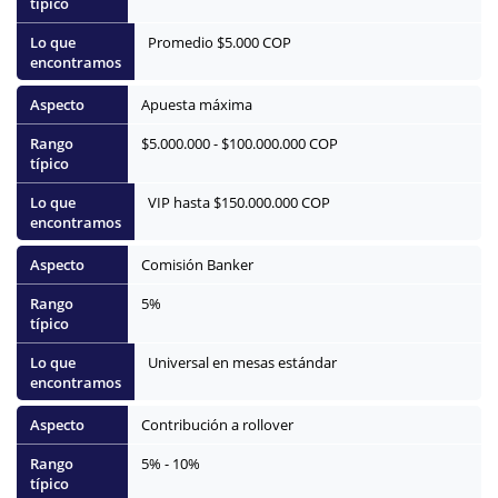
Promedio $5.000 COP
Apuesta máxima
$5.000.000 - $100.000.000 COP
VIP hasta $150.000.000 COP
Comisión Banker
5%
Universal en mesas estándar
Contribución a rollover
5% - 10%