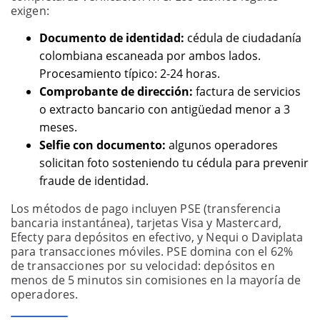
exigen:
Documento de identidad:
cédula de ciudadanía
colombiana escaneada por ambos lados.
Procesamiento típico: 2-24 horas.
Comprobante de dirección:
factura de servicios
o extracto bancario con antigüedad menor a 3
meses.
Selfie con documento:
algunos operadores
solicitan foto sosteniendo tu cédula para prevenir
fraude de identidad.
Los métodos de pago incluyen PSE (transferencia
bancaria instantánea), tarjetas Visa y Mastercard,
Efecty para depósitos en efectivo, y Nequi o Daviplata
para transacciones móviles. PSE domina con el 62%
de transacciones por su velocidad: depósitos en
menos de 5 minutos sin comisiones en la mayoría de
operadores.