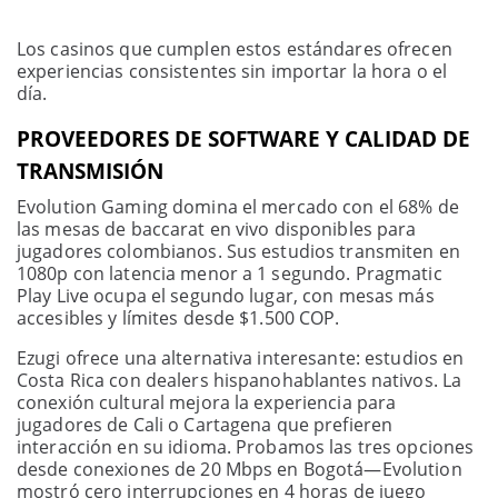
Los casinos que cumplen estos estándares ofrecen
experiencias consistentes sin importar la hora o el
día.
PROVEEDORES DE SOFTWARE Y CALIDAD DE
TRANSMISIÓN
Evolution Gaming domina el mercado con el 68% de
las mesas de baccarat en vivo disponibles para
jugadores colombianos. Sus estudios transmiten en
1080p con latencia menor a 1 segundo. Pragmatic
Play Live ocupa el segundo lugar, con mesas más
accesibles y límites desde $1.500 COP.
Ezugi ofrece una alternativa interesante: estudios en
Costa Rica con dealers hispanohablantes nativos. La
conexión cultural mejora la experiencia para
jugadores de Cali o Cartagena que prefieren
interacción en su idioma. Probamos las tres opciones
desde conexiones de 20 Mbps en Bogotá—Evolution
mostró cero interrupciones en 4 horas de juego