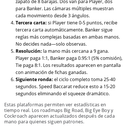
zapato de 8 barajas. Dos van para Player, dos
para Banker. Las cámaras múltiples muestran
cada movimiento desde 3 ángulos.
Tercera carta:
si Player tiene 0-5 puntos, recibe
tercera carta automáticamente. Banker sigue
reglas más complejas basadas en ambas manos.
No decides nada—solo observas.
Resolución:
la mano más cercana a 9 gana.
Player paga 1:1, Banker paga 0.95:1 (5% comisión),
Tie paga 8:1. Los resultados aparecen en pantalla
con animación de fichas ganadas.
Siguiente ronda:
el ciclo completo toma 25-40
segundos. Speed Baccarat reduce esto a 15-20
segundos eliminando el squeeze dramático.
Estas plataformas permiten ver estadísticas en
tiempo real. Los roadmaps Big Road, Big Eye Boy y
Cockroach aparecen actualizados después de cada
mano para quienes siguen patrones.