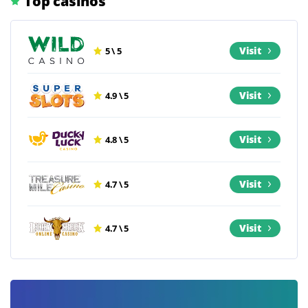
Top casinos
Visit
5 \ 5
Visit
4.9 \ 5
Visit
4.8 \ 5
Visit
4.7 \ 5
Visit
4.7 \ 5