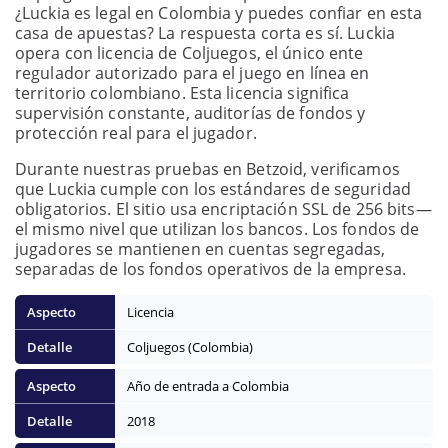
¿Luckia es legal en Colombia y puedes confiar en esta
casa de apuestas? La respuesta corta es sí. Luckia
opera con licencia de Coljuegos, el único ente
regulador autorizado para el juego en línea en
territorio colombiano. Esta licencia significa
supervisión constante, auditorías de fondos y
protección real para el jugador.
Durante nuestras pruebas en Betzoid, verificamos
que Luckia cumple con los estándares de seguridad
obligatorios. El sitio usa encriptación SSL de 256 bits—
el mismo nivel que utilizan los bancos. Los fondos de
jugadores se mantienen en cuentas segregadas,
separadas de los fondos operativos de la empresa.
Licencia
Coljuegos (Colombia)
Año de entrada a Colombia
2018