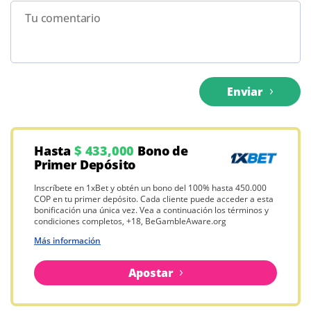
Enviar
Hasta
$ 433,000
Bono de
Primer Depósito
Inscríbete en 1xBet y obtén un bono del 100% hasta 450.000
COP en tu primer depósito. Cada cliente puede acceder a esta
bonificación una única vez. Vea a continuación los términos y
condiciones completos, +18, BeGambleAware.org
Más información
Apostar