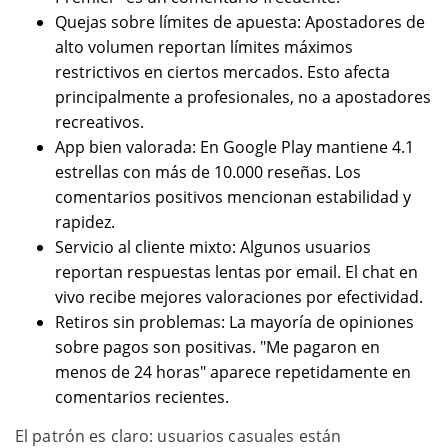
Quejas sobre límites de apuesta: Apostadores de
alto volumen reportan límites máximos
restrictivos en ciertos mercados. Esto afecta
principalmente a profesionales, no a apostadores
recreativos.
App bien valorada: En Google Play mantiene 4.1
estrellas con más de 10.000 reseñas. Los
comentarios positivos mencionan estabilidad y
rapidez.
Servicio al cliente mixto: Algunos usuarios
reportan respuestas lentas por email. El chat en
vivo recibe mejores valoraciones por efectividad.
Retiros sin problemas: La mayoría de opiniones
sobre pagos son positivas. "Me pagaron en
menos de 24 horas" aparece repetidamente en
comentarios recientes.
El patrón es claro: usuarios casuales están