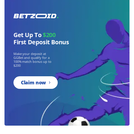
Get Up To
$200
First Deposit Bonus
Make your deposit at
GGBet and qualify for a
100% match bonus up to
$200
Claim now