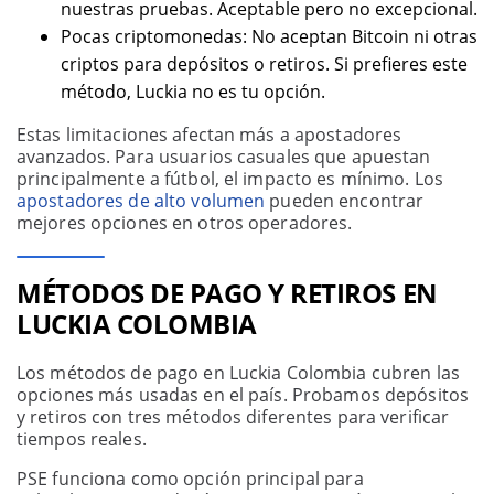
nuestras pruebas. Aceptable pero no excepcional.
Pocas criptomonedas: No aceptan Bitcoin ni otras
criptos para depósitos o retiros. Si prefieres este
método, Luckia no es tu opción.
Estas limitaciones afectan más a apostadores
avanzados. Para usuarios casuales que apuestan
principalmente a fútbol, el impacto es mínimo. Los
apostadores de alto volumen
pueden encontrar
mejores opciones en otros operadores.
MÉTODOS DE PAGO Y RETIROS EN
LUCKIA COLOMBIA
Los métodos de pago en Luckia Colombia cubren las
opciones más usadas en el país. Probamos depósitos
y retiros con tres métodos diferentes para verificar
tiempos reales.
PSE funciona como opción principal para