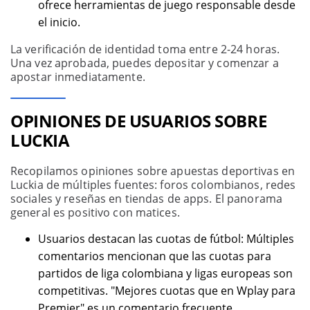
ofrece herramientas de juego responsable desde
el inicio.
La verificación de identidad toma entre 2-24 horas.
Una vez aprobada, puedes depositar y comenzar a
apostar inmediatamente.
OPINIONES DE USUARIOS SOBRE
LUCKIA
Recopilamos opiniones sobre apuestas deportivas en
Luckia de múltiples fuentes: foros colombianos, redes
sociales y reseñas en tiendas de apps. El panorama
general es positivo con matices.
Usuarios destacan las cuotas de fútbol: Múltiples
comentarios mencionan que las cuotas para
partidos de liga colombiana y ligas europeas son
competitivas. "Mejores cuotas que en Wplay para
Premier" es un comentario frecuente.