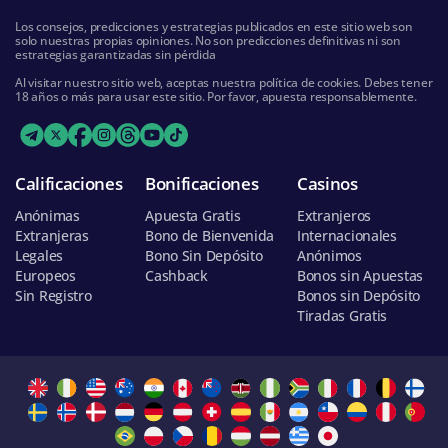
Los consejos, predicciones y estrategias publicados en este sitio web son
solo nuestras propias opiniones. No son predicciones definitivas ni son
estrategias garantizadas sin pérdida
Al visitar nuestro sitio web, aceptas nuestra política de cookies. Debes tener
18 años o más para usar este sitio. Por favor, apuesta responsablemente.
Calificaciones
Bonificaciones
Casinos
Anónimas
Apuesta Gratis
Extranjeros
Extranjeras
Bono de Bienvenida
Internacionales
Legales
Bono Sin Depósito
Anónimos
Europeos
Cashback
Bonos sin Apuestas
Sin Registro
Bonos sin Depósito
Tiradas Gratis