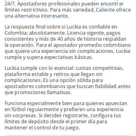
24/7. Apostadores profesionales pueden encontrar
límites restrictivos. Para más variedad,
Caliente ofrece
una alternativa interesante
.
La respuesta final sobre si Luckia es confiable en
Colombia: absolutamente. Licencia vigente, pagos
consistentes y más de 40 años de historia respaldan
la operación. Para el apostador promedio colombiano
que quiere una experiencia sin complicaciones, Luckia
cumple y supera expectativas básicas.
Luckia cumple con lo esencial: cuotas competitivas,
plataforma estable y retiros que llegan sin
complicaciones. Es una opción sólida para
apostadores colombianos que buscan fiabilidad antes
que promociones llamativas.
Funciona especialmente bien para quienes apuestan
en fútbol regularmente y prefieren una experiencia
sin sorpresas. Si decides registrarte, configura tus
límites de depósito desde el primer día para
mantener el control de tu juego.