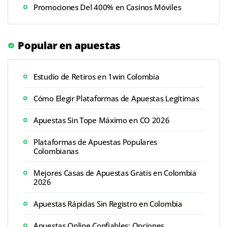
Promociones Del 400% en Casinos Móviles
Popular en apuestas
Estudio de Retiros en 1win Colombia
Cómo Elegir Plataformas de Apuestas Legítimas
Apuestas Sin Tope Máximo en CO 2026
Plataformas de Apuestas Populares
Colombianas
Mejores Casas de Apuestas Gratis en Colombia
2026
Apuestas Rápidas Sin Registro en Colombia
Apuestas Online Confiables: Opciones