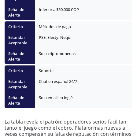
Inferior a $50.000 COP
Métodos de pago
PSE, Efecty, Nequi
Solo criptomonedas
Soporte
Chat en español 24/7
Solo email en inglés
La tabla revela el patrón: operadores serios facilitan
tanto el juego como el cobro. Plataformas nuevas a
veces compensan su falta de reputación con términos