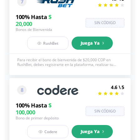
7
100% Hasta
$
20,000
SIN CÓDIGO
Bonos de Bienvenida
Juega Ya
RushBet
Para recibir el bono de bienvenida de $20,000 COP en
RushBet, debes registrarte en la plataforma, realizar tu
primer depósito utilizando PSE o tarjeta de crédito, y luego
apostar el monto del bono 5 veces en apuestas deportivas
con cuotas mínimas de 2.00 o superior. Vea a continuación
los términos y condiciones completos, +18,
4.6 \ 5
BeGambleAware.org
8
100% Hasta
$
100,000
SIN CÓDIGO
Bono de primer depósito
Juega Ya
Codere