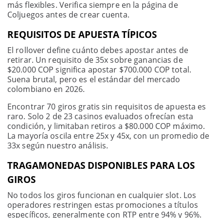
más flexibles. Verifica siempre en la página de
Coljuegos antes de crear cuenta.
REQUISITOS DE APUESTA TÍPICOS
El rollover define cuánto debes apostar antes de
retirar. Un requisito de 35x sobre ganancias de
$20.000 COP significa apostar $700.000 COP total.
Suena brutal, pero es el estándar del mercado
colombiano en 2026.
Encontrar 70 giros gratis sin requisitos de apuesta es
raro. Solo 2 de 23 casinos evaluados ofrecían esta
condición, y limitaban retiros a $80.000 COP máximo.
La mayoría oscila entre 25x y 45x, con un promedio de
33x según nuestro análisis.
TRAGAMONEDAS DISPONIBLES PARA LOS
GIROS
No todos los giros funcionan en cualquier slot. Los
operadores restringen estas promociones a títulos
específicos, generalmente con RTP entre 94% y 96%.