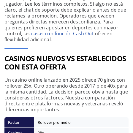
jugador. Lee los términos completos. Si algo no está
claro, el chat de soporte debe explicarlo antes de que
reclames la promoción. Operadores que evaden
preguntas directas merecen desconfianza. Para
quienes prefieren apostar en deportes con mayor
control, las
casas con función Cash Out
ofrecen
flexibilidad adicional.
CASINOS NUEVOS VS ESTABLECIDOS
CON ESTA OFERTA
Un casino online lanzado en 2025 ofrece 70 giros con
rollover 25x. Otro operando desde 2017 pide 40x para
la misma cantidad. La decisión parece obvia hasta que
consideras otros factores. Nuestra comparación
directa entre plataformas nuevas y veteranas reveló
diferencias importantes.
Rollover promedio
28x