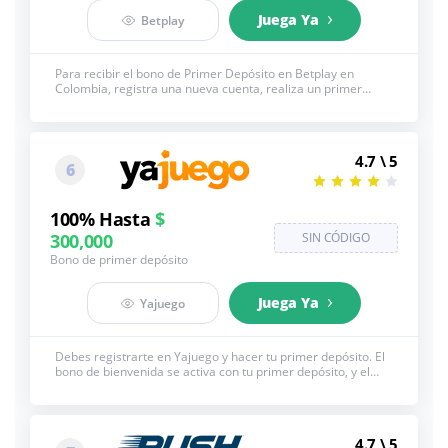
Juega Ya
Betplay
Para recibir el bono de Primer Depósito en Betplay en
Colombia, registra una nueva cuenta, realiza un primer
depósito de al menos $5,000 COP, y recibirás un bono del
100% hasta $200,000 COP. Vea a continuación los términos
y condiciones completos, +18, BeGambleAware.org
4.7 \ 5
6
100% Hasta
$
300,000
SIN CÓDIGO
Bono de primer depósito
Juega Ya
Yajuego
Debes registrarte en Yajuego y hacer tu primer depósito. El
bono de bienvenida se activa con tu primer depósito, y el
monto del bono que recibirás será el 100% de tu primer
depósito hasta un máximo de $300.000 COP. Vea a
continuación los términos y condiciones completos, +18,
BeGambleAware.org
4.7 \ 5