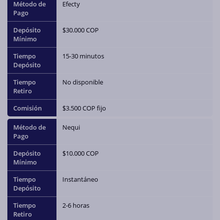
Efecty
$30.000 COP
15-30 minutos
No disponible
$3.500 COP fijo
Nequi
$10.000 COP
Instantáneo
2-6 horas