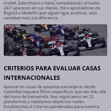
cricket, balonmano y hasta competencias virtuales
24/7 aparecen en sus menús. Para apostadores de
Bogotá o Medellín que siguen ligas asiáticas, esta
variedad marca la diferencia.
CRITERIOS PARA EVALUAR CASAS
INTERNACIONALES
Apostar en casas de apuestas extranjeras desde
Colombia requiere filtros específicos que van más allá
del bono de bienvenida. Nos registramos en 23
plataformas y realizamos depósitos reales.
Establecimos 6 criterios ponderados para nuestra