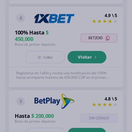
en la cuenta del cliente después de realizarse el depósito.
Vea a continuación los términos y condiciones completos,
+18, BeGambleAware.org
4.9 \ 5
4
100% Hasta
$
450,000
BETZOID
Bono de primer depósito
Visitar
1xBet
Regístrese en 1xBet y reciba una bonificación del 100%
hasta un importe máximo de 450.000 COP en el primer
depósito. Un cliente sólo tiene derecho a una bonificación. El
depósito mínimo requerido para activar la bonificación es de
525 COP. Vea a continuación los términos y condiciones
completos, +18, BeGambleAware.org
4.8 \ 5
5
Hasta
$ 200,000
SIN CÓDIGO
Bono de primer depósito