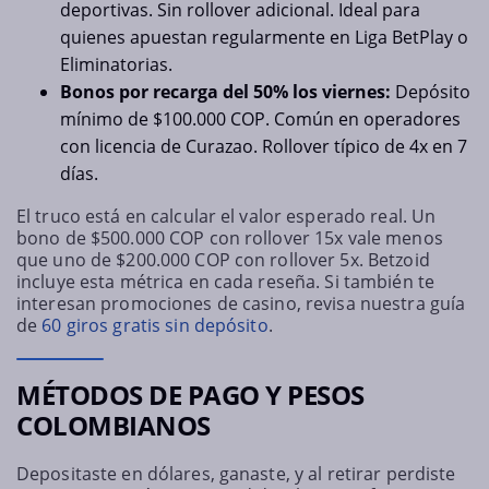
deportivas. Sin rollover adicional. Ideal para
quienes apuestan regularmente en Liga BetPlay o
Eliminatorias.
Bonos por recarga del 50% los viernes:
Depósito
mínimo de $100.000 COP. Común en operadores
con licencia de Curazao. Rollover típico de 4x en 7
días.
El truco está en calcular el valor esperado real. Un
bono de $500.000 COP con rollover 15x vale menos
que uno de $200.000 COP con rollover 5x. Betzoid
incluye esta métrica en cada reseña. Si también te
interesan promociones de casino, revisa nuestra guía
de
60 giros gratis sin depósito
.
MÉTODOS DE PAGO Y PESOS
COLOMBIANOS
Depositaste en dólares, ganaste, y al retirar perdiste