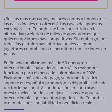
¿Buscas más mercados, mejores cuotas y bonos que
las casas locales no ofrecen? Las casas de apuestas
extranjeras en Colombia se han convertido en la
alternativa preferida de miles de apostadores que
quieren opciones más competitivas. Sin embargo, no
todas las plataformas internacionales aceptan
jugadores colombianos ni permiten transacciones en
pesos.
En Betzoid analizamos más de 50 operadores
internacionales para identificar cuáles realmente
funcionan para el mercado colombiano en 2026.
Evaluamos métodos de pago, velocidad de retiros,
soporte en español y promociones disponibles desde
territorio nacional. A continuación, encontrarás
nuestra selección de las mejores casas de apuestas
internacionales que aceptan jugadores de Colombia,
ordenadas por confiabilidad y beneficios reales.