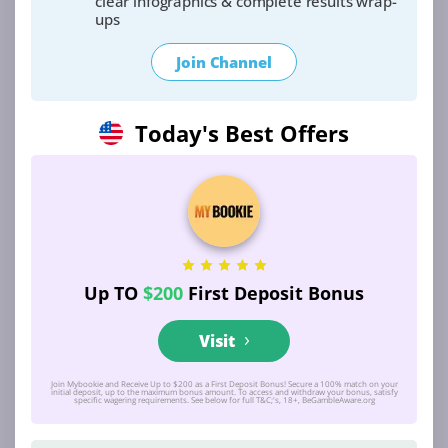
clear infographics & complete results wrap-
ups
Chat 24/7, respuesta en menos de 5 minutos
Join Channel
Agentes nativos disponibles
Today's Best Offers
Variedad de mercados
5%
Deportes y apuestas por evento
35+ deportes, 200+ mercados
Up TO
$200
First Deposit Bonus
Visit
Los sitios que superan el 80% en nuestra escala
combinada entran a la lista de casas confiables. Solo 9
Join Mybookie and Receive Up to $200 as a First Deposit Bonus! Secure a 100% match on your
de 23 evaluadas alcanzaron ese umbral en 2026.
initial deposit, up to the maximum bonus amount. To access and withdraw your bonus, satisfy
specific wagering requirements. See below for full T&C;'s, 18+, BeGambleAware.org
LICENCIAS Y SEGURIDAD DEL JUGADOR