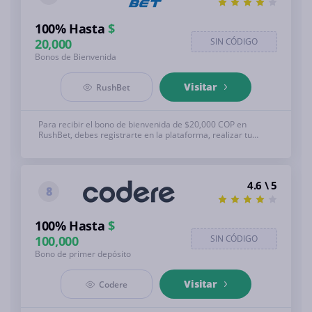
100% Hasta
$
20,000
SIN CÓDIGO
Bonos de Bienvenida
Visitar
RushBet
Para recibir el bono de bienvenida de $20,000 COP en
RushBet, debes registrarte en la plataforma, realizar tu
primer depósito utilizando PSE o tarjeta de crédito, y luego
apostar el monto del bono 5 veces en apuestas deportivas
con cuotas mínimas de 2.00 o superior. Vea a continuación
los términos y condiciones completos, +18,
4.6 \ 5
BeGambleAware.org
8
100% Hasta
$
100,000
SIN CÓDIGO
Bono de primer depósito
Visitar
Codere