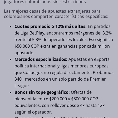
jugadores colombianos sin restricciones.
Las mejores casas de apuestas extranjeras para
colombianos comparten características específicas:
Cuotas promedio 5-12% más altas:
En partidos
de Liga BetPlay, encontramos márgenes del 3.2%
frente al 5.8% de operadores locales. Eso significa
$50.000 COP extra en ganancias por cada millón
apostado.
Mercados especializados:
Apuestas en eSports,
política internacional y ligas menores europeas
que Coljuegos no regula directamente. Probamos
340+ mercados en un solo partido de Premier
League.
Bonos sin tope geográfico:
Ofertas de
bienvenida entre $200.000 y $800.000 COP
equivalentes, con rollover desde 4x hasta 12x
según el operador.