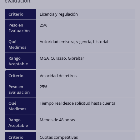
evaluación.
Licencia y regulación
25%
Autoridad emisora, vigencia, historial
MGA, Curazao, Gibraltar
Velocidad de retiros
25%
Tiempo real desde solicitud hasta cuenta
Menos de 48 horas
Cuotas competitivas