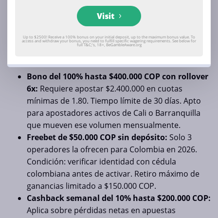
apostar $3.600.000 para liberarlos. Ese escenario de
rollover 12x es común en operadores internacionales.
Visit
Las ofertas varían enormemente en condiciones
reales, no solo en cifras de titular.
Up to $2500! Receive a 100% bonus on your initial deposit, up to the maximum bonus value. To
access and withdraw your bonus, you need to fulfill specific wagering requirements. See below for
full T&C;'s, 18+, BeGambleAware.org
Durante nuestras pruebas, encontramos ofertas que
realmente benefician al apostador colombiano:
Bono del 100% hasta $400.000 COP con rollover
6x:
Requiere apostar $2.400.000 en cuotas
mínimas de 1.80. Tiempo límite de 30 días. Apto
para apostadores activos de Cali o Barranquilla
que mueven ese volumen mensualmente.
Freebet de $50.000 COP sin depósito:
Solo 3
operadores la ofrecen para Colombia en 2026.
Condición: verificar identidad con cédula
colombiana antes de activar. Retiro máximo de
ganancias limitado a $150.000 COP.
Cashback semanal del 10% hasta $200.000 COP:
Aplica sobre pérdidas netas en apuestas