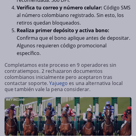
Verifica tu correo y número celular:
Código SMS
al número colombiano registrado. Sin esto, los
retiros quedan bloqueados.
Realiza primer depósito y activa bono:
Confirma que el bono aplique antes de depositar.
Algunos requieren código promocional
específico.
Completamos este proceso en 9 operadores sin
contratiempos. 2 rechazaron documentos
colombianos inicialmente pero aceptaron tras
contactar soporte.
Yajuego
es una alternativa local
que también vale la pena considerar.