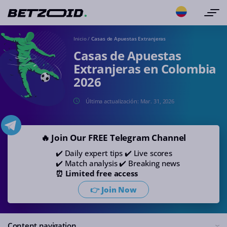
Inicio
/
Casas de Apuestas Extranjeras
Casas de Apuestas
Extranjeras en Colombia
2026
Última actualización:
Mar. 31, 2026
🔥 Join Our FREE Telegram Channel
✔️ Daily expert tips ✔️ Live scores
✔️ Match analysis ✔️ Breaking news
⏰ Limited free access
👉 Join Now
Content navigation