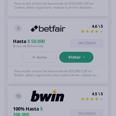
Para recibir el bono de bienvenida de $100,000 COP en
Codere, debes registrarte, realizar tu primer depósito
(mínimo de $20,000 COP), apostar la totalidad de ese primer
depósito en una o varias apuestas con una cuota mínima de
2.50. Vea a continuación los términos y condiciones
completos, +18, BeGambleAware.org
4.6 \ 5
9
Hasta
$ 50,000
SIN CÓDIGO
Bonos de Bienvenida
Visitar
Betfair
Para recibir el bono de bienvenida de $50,000 COP en
Betfair, debes registrarte como nuevo cliente, realizar tu
primera recarga y una primera apuesta; si tu primera
apuesta resulta perdedora, te devolverán el importe íntegro
de esa apuesta hasta un máximo de $50,000 COP como
bono. Vea a continuación los términos y condiciones
4.5 \ 5
completos, +18, BeGambleAware.org
10
100% Hasta
$
200,000
SIN CÓDIGO