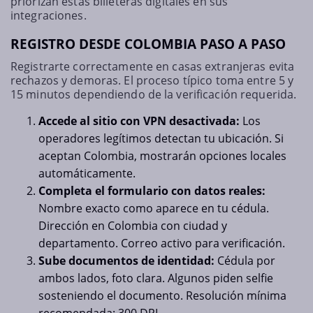
priorizan estas billeteras digitales en sus
integraciones.
REGISTRO DESDE COLOMBIA PASO A PASO
Registrarte correctamente en casas extranjeras evita
rechazos y demoras. El proceso típico toma entre 5 y
15 minutos dependiendo de la verificación requerida.
Accede al sitio con VPN desactivada:
Los
operadores legítimos detectan tu ubicación. Si
aceptan Colombia, mostrarán opciones locales
automáticamente.
Completa el formulario con datos reales:
Nombre exacto como aparece en tu cédula.
Dirección en Colombia con ciudad y
departamento. Correo activo para verificación.
Sube documentos de identidad:
Cédula por
ambos lados, foto clara. Algunos piden selfie
sosteniendo el documento. Resolución mínima
recomendada: 300 DPI.