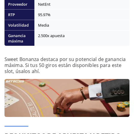
NetEnt
95.97%
Media
2.500x apuesta
Sweet Bonanza destaca por su potencial de ganancia
máxima. Si tus 50 giros están disponibles para este
slot, úsalos ahí.