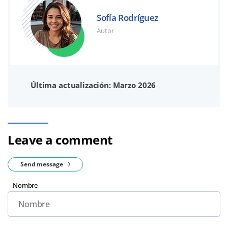
Sofía Rodríguez
Autor
Última actualización: Marzo 2026
Leave a comment
Send message
Nombre