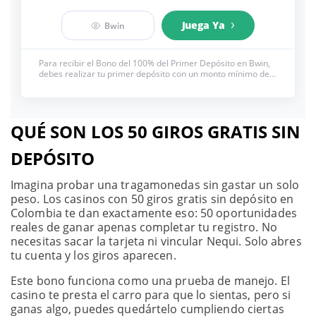
Juega Ya
Bwin
Para recibir el Bono del 100% del Primer Depósito en Bwin,
debes realizar tu primer depósito con un monto mínimo de
$20,000 COP, y Bwin te otorgará un bono del 100% sobre
ese depósito hasta un máximo de $200,000 COP. Vea a
continuación los términos y condiciones completos, +18,
BeGambleAware.org
QUÉ SON LOS 50 GIROS GRATIS SIN
DEPÓSITO
Imagina probar una tragamonedas sin gastar un solo
peso. Los casinos con 50 giros gratis sin depósito en
Colombia te dan exactamente eso: 50 oportunidades
reales de ganar apenas completar tu registro. No
necesitas sacar la tarjeta ni vincular Nequi. Solo abres
tu cuenta y los giros aparecen.
Este bono funciona como una prueba de manejo. El
casino te presta el carro para que lo sientas, pero si
ganas algo, puedes quedártelo cumpliendo ciertas