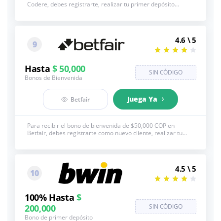
Codere, debes registrarte, realizar tu primer depósito
(mínimo de $20,000 COP), apostar la totalidad de ese primer
depósito en una o varias apuestas con una cuota mínima de
2.50. Vea a continuación los términos y condiciones
completos, +18, BeGambleAware.org
4.6 \ 5
9
Hasta
$ 50,000
SIN CÓDIGO
Bonos de Bienvenida
Juega Ya
Betfair
Para recibir el bono de bienvenida de $50,000 COP en
Betfair, debes registrarte como nuevo cliente, realizar tu
primera recarga y una primera apuesta; si tu primera
apuesta resulta perdedora, te devolverán el importe íntegro
de esa apuesta hasta un máximo de $50,000 COP como
bono. Vea a continuación los términos y condiciones
4.5 \ 5
completos, +18, BeGambleAware.org
10
100% Hasta
$
200,000
SIN CÓDIGO
Bono de primer depósito