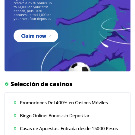
receive a 250% bonus up
to $1,000 on your first
deposit, plus 100%
bonuses up to $1,000 on
your next four deposits.
Claim now
Selección de casinos
Promociones Del 400% en Casinos Móviles
Bingo Online: Bonos sin Depositar
Casas de Apuestas: Entrada desde 15000 Pesos