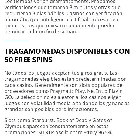
Los tiempos varían dramáticamente. Probamos
verificaciones que tomaron 8 minutos y otras que
requirieron 3 días hábiles. Casinos con verificación
automática por inteligencia artificial procesan en
minutos. Los que revisan manualmente pueden
demorar todo un fin de semana.
TRAGAMONEDAS DISPONIBLES CON
50 FREE SPINS
No todos los juegos aceptan tus giros gratis. Las
tragamonedas elegibles están predeterminadas por
cada casino. Generalmente son slots populares de
proveedores como Pragmatic Play, NetEnt o Play'n
GO. La selección no es aleatoria: los casinos eligen
juegos con volatilidad media-alta donde las ganancias
grandes son posibles pero infrecuentes.
Slots como Starburst, Book of Dead y Gates of
Olympus aparecen constantemente en estas
promociones. Su RTP oscila entre 94% y 96.5%,