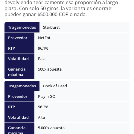
devolviendo teóricamente esa proporción a largo
plazo. Con solo 50 giros, la varianza es enorme:
puedes ganar $500.000 COP o nada.
Starburst
NetEnt
96.1%
Baja
500x apuesta
Book of Dead
Play'n GO
96.2%
Alta
5.000x apuesta