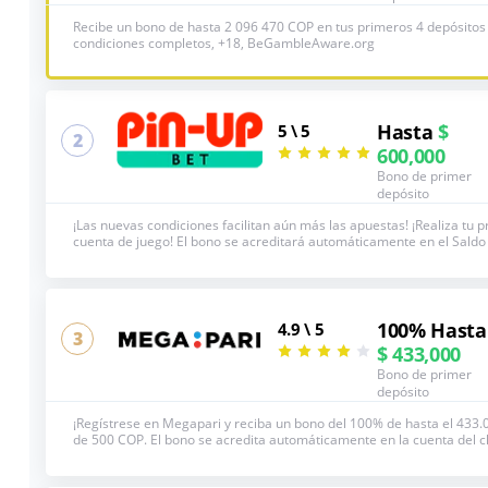
Recibe un bono de hasta 2 096 470 COP en tus primeros 4 depósitos e
condiciones completos, +18, BeGambleAware.org
Hasta
$
5 \ 5
2
600,000
Bono de primer
depósito
¡Las nuevas condiciones facilitan aún más las apuestas! ¡Realiza tu 
cuenta de juego! El bono se acreditará automáticamente en el Saldo d
condiciones completos, +18, BeGambleAware.org
100% Hasta
4.9 \ 5
3
$ 433,000
Bono de primer
depósito
¡Regístrese en Megapari y reciba un bono del 100% de hasta el 433.
de 500 COP. El bono se acredita automáticamente en la cuenta del cl
términos y condiciones completos, +18, BeGambleAware.org