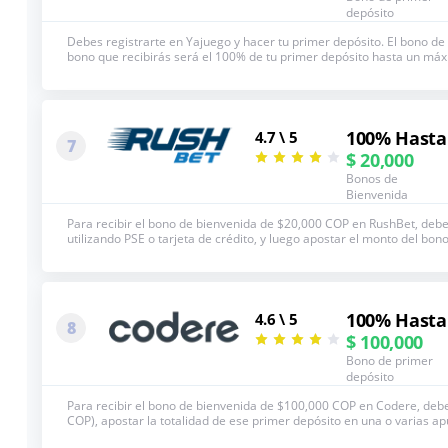
depósito
Debes registrarte en Yajuego y hacer tu primer depósito. El bono de 
bono que recibirás será el 100% de tu primer depósito hasta un máx
condiciones completos, +18, BeGambleAware.org
100% Hasta
4.7 \ 5
7
$ 20,000
Bonos de
Bienvenida
Para recibir el bono de bienvenida de $20,000 COP en RushBet, debes
utilizando PSE o tarjeta de crédito, y luego apostar el monto del bo
superior. Vea a continuación los términos y condiciones completos
100% Hasta
4.6 \ 5
8
$ 100,000
Bono de primer
depósito
Para recibir el bono de bienvenida de $100,000 COP en Codere, debes
COP), apostar la totalidad de ese primer depósito en una o varias a
términos y condiciones completos, +18, BeGambleAware.org