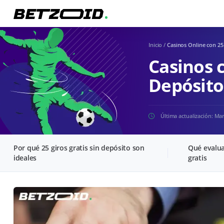
Inicio
/
Casinos Online con 25 
Casinos c
Depósito
Última actualización:
Mar
Por qué 25 giros gratis sin depósito son
Qué evalua
ideales
gratis