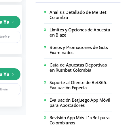
Análisis Detallado de MelBet
Colombia
a Ya
Límites y Opciones de Apuesta
en Blaze
Betfair
Bonos y Promociones de Guts
Examinados
Guía de Apuestas Deportivas
en Rushbet Colombia
a Ya
Soporte al Cliente de Bet365:
Evaluación Experta
Bwin
Evaluación Betjuego App Móvil
para Apostadores
Revisión App Móvil 1xBet para
Colombianos