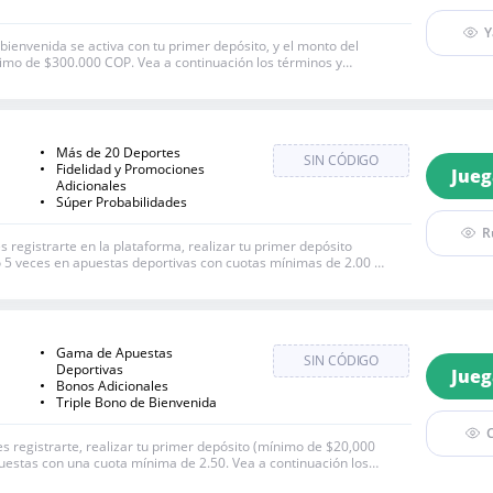
Y
bienvenida se activa con tu primer depósito, y el monto del
imo de $300.000 COP. Vea a continuación los términos y
Más de 20 Deportes
SIN CÓDIGO
Fidelidad y Promociones
Jueg
Adicionales
Súper Probabilidades
R
 registrarte en la plataforma, realizar tu primer depósito
no 5 veces en apuestas deportivas con cuotas mínimas de 2.00 o
, +18, BeGambleAware.org
Gama de Apuestas
SIN CÓDIGO
Deportivas
Jueg
Bonos Adicionales
Triple Bono de Bienvenida
 registrarte, realizar tu primer depósito (mínimo de $20,000
puestas con una cuota mínima de 2.50. Vea a continuación los