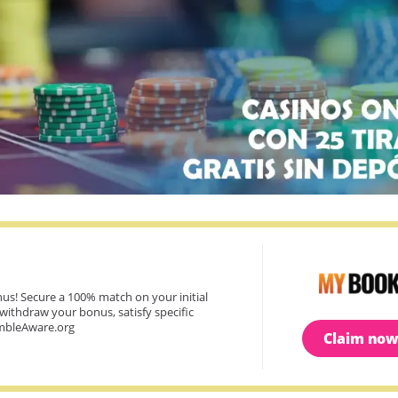
us! Secure a 100% match on your initial
ithdraw your bonus, satisfy specific
ambleAware.org
Claim no