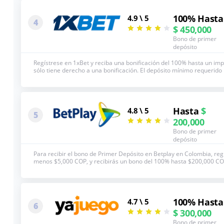
100% Hasta
4.9 \ 5
4
$ 450,000
Bono de primer
depósito
Regístrese en 1xBet y reciba una bonificación del 100% hasta un im
sólo tiene derecho a una bonificación. El depósito mínimo requerido 
los términos y condiciones completos, +18, BeGambleAware.org
Hasta
$
4.8 \ 5
5
200,000
Bono de primer
depósito
Para recibir el bono de Primer Depósito en Betplay en Colombia, reg
menos $5,000 COP, y recibirás un bono del 100% hasta $200,000 COP
+18, BeGambleAware.org
100% Hasta
4.7 \ 5
6
$ 300,000
Bono de primer