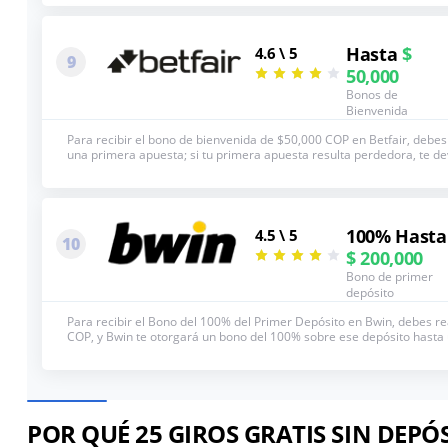
Hasta
$
4.6 \ 5
9
50,000
Bonos de
Bienvenida
Para recibir el bono de bienvenida de $50,000 COP en Betfair, debes 
una primera apuesta; si tu primera apuesta resulta perdedora, te d
de $50,000 COP como bono. Vea a continuación los términos y con
100% Hasta
4.5 \ 5
10
$ 200,000
Bono de primer
depósito
Para recibir el Bono del 100% del Primer Depósito en Bwin, debes r
COP, y Bwin te otorgará un bono del 100% sobre ese depósito hasta
y condiciones completos, +18, BeGambleAware.org
POR QUÉ 25 GIROS GRATIS SIN DEPÓ