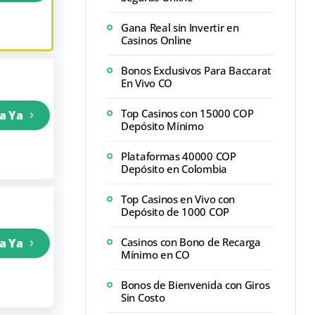
Gana Real sin Invertir en
Casinos Online
Bonos Exclusivos Para Baccarat
En Vivo CO
Top Casinos con 15000 COP
a Ya
Depósito Mínimo
Plataformas 40000 COP
Depósito en Colombia
Top Casinos en Vivo con
Depósito de 1000 COP
Casinos con Bono de Recarga
a Ya
Mínimo en CO
Bonos de Bienvenida con Giros
Sin Costo