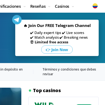
ificaciones
Reseñas
Casinos
🔥 Join Our FREE Telegram Channel
✔️ Daily expert tips ✔️ Live scores
✔️ Match analysis ✔️ Breaking news
⏰ Limited free access
👉 Join Now
sin depósito en
Términos y condiciones que debes
revisar
Top casinos