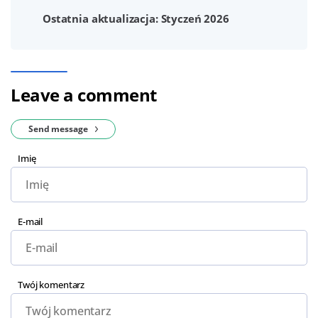
Ostatnia aktualizacja: Styczeń 2026
Leave a comment
Send message
Imię
E-mail
Twój komentarz