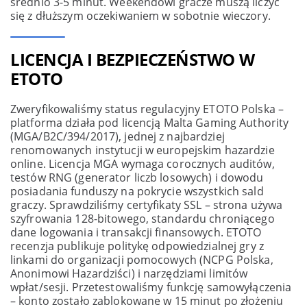
średnio 3-5 minut. Weekendowi gracze muszą liczyć
się z dłuższym oczekiwaniem w sobotnie wieczory.
LICENCJA I BEZPIECZEŃSTWO W
ETOTO
Zweryfikowaliśmy status regulacyjny ETOTO Polska –
platforma działa pod licencją Malta Gaming Authority
(MGA/B2C/394/2017), jednej z najbardziej
renomowanych instytucji w europejskim hazardzie
online. Licencja MGA wymaga corocznych auditów,
testów RNG (generator liczb losowych) i dowodu
posiadania funduszy na pokrycie wszystkich sald
graczy. Sprawdziliśmy certyfikaty SSL – strona używa
szyfrowania 128-bitowego, standardu chroniącego
dane logowania i transakcji finansowych. ETOTO
recenzja publikuje politykę odpowiedzialnej gry z
linkami do organizacji pomocowych (NCPG Polska,
Anonimowi Hazardziści) i narzędziami limitów
wpłat/sesji. Przetestowaliśmy funkcję samowyłączenia
– konto zostało zablokowane w 15 minut po złożeniu