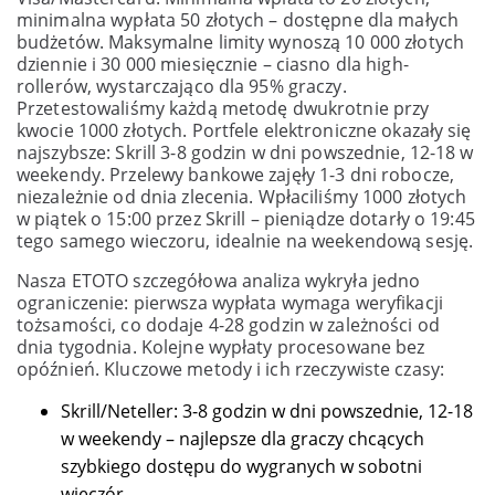
minimalna wypłata 50 złotych – dostępne dla małych
budżetów. Maksymalne limity wynoszą 10 000 złotych
dziennie i 30 000 miesięcznie – ciasno dla high-
rollerów, wystarczająco dla 95% graczy.
Przetestowaliśmy każdą metodę dwukrotnie przy
kwocie 1000 złotych. Portfele elektroniczne okazały się
najszybsze: Skrill 3-8 godzin w dni powszednie, 12-18 w
weekendy. Przelewy bankowe zajęły 1-3 dni robocze,
niezależnie od dnia zlecenia. Wpłaciliśmy 1000 złotych
w piątek o 15:00 przez Skrill – pieniądze dotarły o 19:45
tego samego wieczoru, idealnie na weekendową sesję.
Nasza ETOTO szczegółowa analiza wykryła jedno
ograniczenie: pierwsza wypłata wymaga weryfikacji
tożsamości, co dodaje 4-28 godzin w zależności od
dnia tygodnia. Kolejne wypłaty procesowane bez
opóźnień. Kluczowe metody i ich rzeczywiste czasy:
Skrill/Neteller: 3-8 godzin w dni powszednie, 12-18
w weekendy – najlepsze dla graczy chcących
szybkiego dostępu do wygranych w sobotni
wieczór