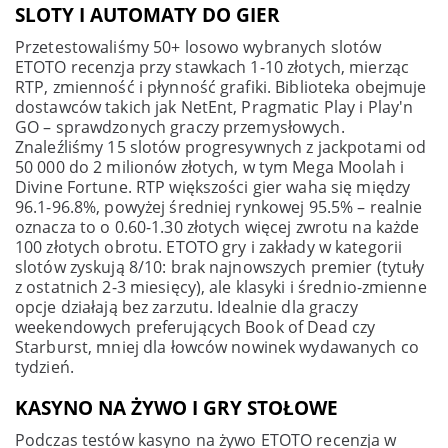
SLOTY I AUTOMATY DO GIER
Przetestowaliśmy 50+ losowo wybranych slotów
ETOTO recenzja przy stawkach 1-10 złotych, mierząc
RTP, zmienność i płynność grafiki. Biblioteka obejmuje
dostawców takich jak NetEnt, Pragmatic Play i Play'n
GO – sprawdzonych graczy przemysłowych.
Znaleźliśmy 15 slotów progresywnych z jackpotami od
50 000 do 2 milionów złotych, w tym Mega Moolah i
Divine Fortune. RTP większości gier waha się między
96.1-96.8%, powyżej średniej rynkowej 95.5% – realnie
oznacza to o 0.60-1.30 złotych więcej zwrotu na każde
100 złotych obrotu. ETOTO gry i zakłady w kategorii
slotów zyskują 8/10: brak najnowszych premier (tytuły
z ostatnich 2-3 miesięcy), ale klasyki i średnio-zmienne
opcje działają bez zarzutu. Idealnie dla graczy
weekendowych preferujących Book of Dead czy
Starburst, mniej dla łowców nowinek wydawanych co
tydzień.
KASYNO NA ŻYWO I GRY STOŁOWE
Podczas testów kasyno na żywo ETOTO recenzja w