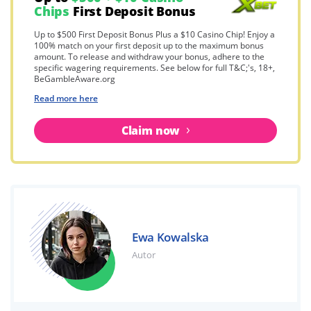
Chips
First Deposit Bonus
Up to $500 First Deposit Bonus Plus a $10 Casino Chip! Enjoy a
100% match on your first deposit up to the maximum bonus
amount. To release and withdraw your bonus, adhere to the
specific wagering requirements. See below for full T&C;'s, 18+,
BeGambleAware.org
Read more here
Claim now
Ewa Kowalska
Autor