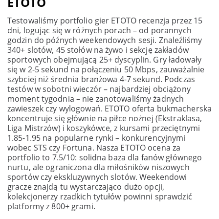
ETOTO
Testowaliśmy portfolio gier ETOTO recenzja przez 15
dni, logując się w różnych porach – od porannych
godzin do późnych weekendowych sesji. Znaleźliśmy
340+ slotów, 45 stołów na żywo i sekcję zakładów
sportowych obejmującą 25+ dyscyplin. Gry ładowały
się w 2-5 sekund na połączeniu 50 Mbps, zauważalnie
szybciej niż średnia branżowa 4-7 sekund. Podczas
testów w sobotni wieczór – najbardziej obciążony
moment tygodnia – nie zanotowaliśmy żadnych
zawieszek czy wylogowań. ETOTO oferta bukmacherska
koncentruje się głównie na piłce nożnej (Ekstraklasa,
Liga Mistrzów) i koszykówce, z kursami przeciętnymi
1.85-1.95 na popularne rynki – konkurencyjnymi
wobec STS czy Fortuna. Nasza ETOTO ocena za
portfolio to 7.5/10: solidna baza dla fanów głównego
nurtu, ale ograniczona dla miłośników niszowych
sportów czy ekskluzywnych slotów. Weekendowi
gracze znajdą tu wystarczająco dużo opcji,
kolekcjonerzy rzadkich tytułów powinni sprawdzić
platformy z 800+ grami.