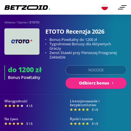
Główna
/
Opinie
/
ETOTO
ETOTO Recenzja 2026
Bonus Powitalny do 1200 zł
Tygodniowe Bonusy dla Aktywnych
Graczy
Zwrot Stawki przy Pierwszej Przegranej
Zakładzie
do 1200 zł
NOCODE
Bonus Powitalny
Odbierz bonus
Wiarygodność
Licencjonowanie i
bezpieczeństwo
4 \ 5
5 \ 5
Na żywo
Rynki i szanse
5 \ 5
5 \ 5