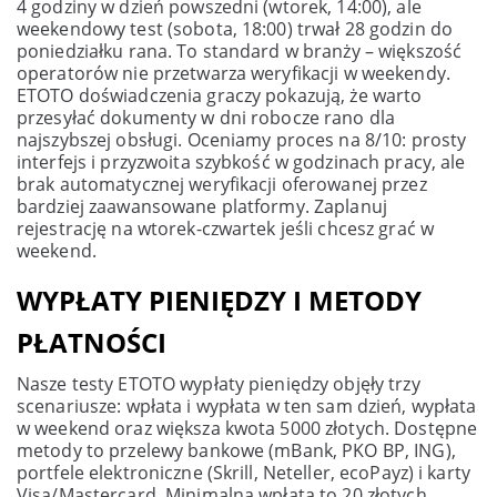
4 godziny w dzień powszedni (wtorek, 14:00), ale
weekendowy test (sobota, 18:00) trwał 28 godzin do
poniedziałku rana. To standard w branży – większość
operatorów nie przetwarza weryfikacji w weekendy.
ETOTO doświadczenia graczy pokazują, że warto
przesyłać dokumenty w dni robocze rano dla
najszybszej obsługi. Oceniamy proces na 8/10: prosty
interfejs i przyzwoita szybkość w godzinach pracy, ale
brak automatycznej weryfikacji oferowanej przez
bardziej zaawansowane platformy. Zaplanuj
rejestrację na wtorek-czwartek jeśli chcesz grać w
weekend.
WYPŁATY PIENIĘDZY I METODY
PŁATNOŚCI
Nasze testy ETOTO wypłaty pieniędzy objęły trzy
scenariusze: wpłata i wypłata w ten sam dzień, wypłata
w weekend oraz większa kwota 5000 złotych. Dostępne
metody to przelewy bankowe (mBank, PKO BP, ING),
portfele elektroniczne (Skrill, Neteller, ecoPayz) i karty
Visa/Mastercard. Minimalna wpłata to 20 złotych,