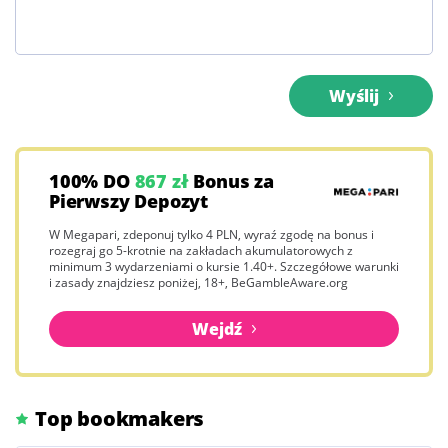
Wyślij
100% DO
867 zł
Bonus za
Pierwszy Depozyt
W Megapari, zdeponuj tylko 4 PLN, wyraź zgodę na bonus i
rozegraj go 5-krotnie na zakładach akumulatorowych z
minimum 3 wydarzeniami o kursie 1.40+. Szczegółowe warunki
i zasady znajdziesz poniżej, 18+, BeGambleAware.org
Wejdź
Top bookmakers