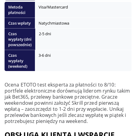
Visa/Mastercard
Natychmiastowa
2-5 dni
3-6 dni
Ocena ETOTO test eksperta za płatności to 8/10:
portfele elektroniczne dorównują liderom rynku takim
jak Bet365, przelewy bankowe przeciętne. Gracze
weekendowi powinni założyć Skrill przed pierwszą
wpłatą – zaoszczędzi to 1-2 dni przy wypłacie. Unikaj
przelewów bankowych jeśli zlecasz wypłatę w piątek i
potrzebujesz pieniędzy na weekend.
OBSŁUGA KLIENTA I WSPARCIE