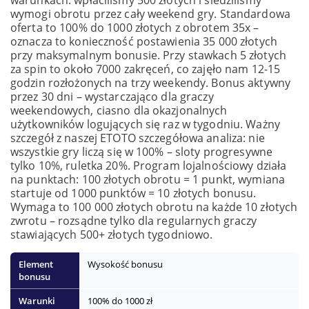
warunkach: wpłaciliśmy 500 złotych i śledziliśmy
wymogi obrotu przez cały weekend gry. Standardowa
oferta to 100% do 1000 złotych z obrotem 35x –
oznacza to konieczność postawienia 35 000 złotych
przy maksymalnym bonusie. Przy stawkach 5 złotych
za spin to około 7000 zakręceń, co zajęło nam 12-15
godzin rozłożonych na trzy weekendy. Bonus aktywny
przez 30 dni – wystarczająco dla graczy
weekendowych, ciasno dla okazjonalnych
użytkowników logujących się raz w tygodniu. Ważny
szczegół z naszej ETOTO szczegółowa analiza: nie
wszystkie gry liczą się w 100% – sloty progresywne
tylko 10%, ruletka 20%. Program lojalnościowy działa
na punktach: 100 złotych obrotu = 1 punkt, wymiana
startuje od 1000 punktów = 10 złotych bonusu.
Wymaga to 100 000 złotych obrotu na każde 10 złotych
zwrotu – rozsądne tylko dla regularnych graczy
stawiających 500+ złotych tygodniowo.
Wysokość bonusu
100% do 1000 zł