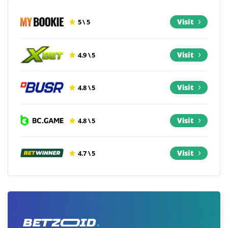
Visit
5 \ 5
Visit
4.9 \ 5
Visit
4.8 \ 5
Visit
4.8 \ 5
Visit
4.7 \ 5