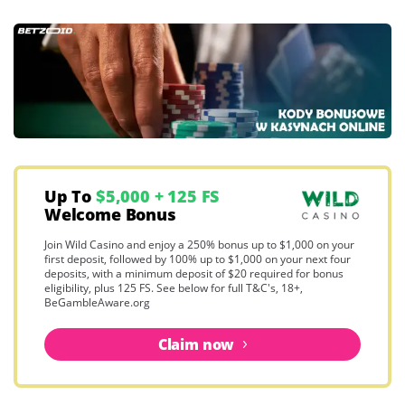
Up To
$5,000 + 125 FS
Welcome Bonus
Join Wild Casino and enjoy a 250% bonus up to $1,000 on your
first deposit, followed by 100% up to $1,000 on your next four
deposits, with a minimum deposit of $20 required for bonus
eligibility, plus 125 FS. See below for full T&C's, 18+,
BeGambleAware.org
Claim now