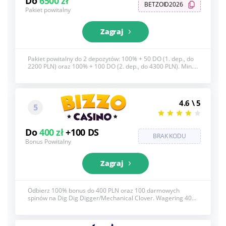
Do
6500 zł
BETZOID2026
Pakiet powitalny
Zagraj
Pakiet powitalny do 2 depozytów: 100% + 50 DO (1. dep., do
2200 PLN) oraz 100% + 100 DO (2. dep., do 4300 PLN). Min.
wpłata 25 PLN. Wymóg obrotu: 35x w ciągu 30 dni, maks.
stawka 25 PLN. Zakłady w MegaGames liczone podwójnie.
Darmowe obroty po spełnieniu warunku obrotu, możliwa
weryfikacja. Zobacz poniżej pełne T&S, 18+
4.6 \ 5
5
Do
400 zł
+100 DS
BRAK KODU
Bonus Powitalny
Zagraj
Odbierz 100% bonus do 400 PLN oraz 100 darmowych
spinów na Dig Dig Digger/Mechanical Clover. Wagering 40x,
maksymalnie 80 PLN za zakład. 50 spinów natychmiast, plus
50 po 24h. Zobacz poniżej pełne T&S, 18+