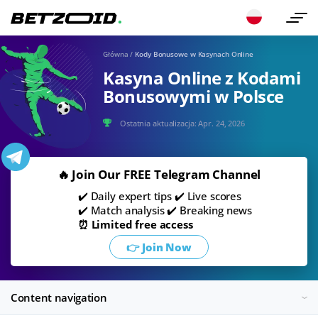
Główna
/
Kody Bonusowe w Kasynach Online
Kasyna Online z Kodami
Bonusowymi w Polsce
Ostatnia aktualizacja:
Apr. 24, 2026
🔥 Join Our FREE Telegram Channel
✔️ Daily expert tips ✔️ Live scores
✔️ Match analysis ✔️ Breaking news
⏰ Limited free access
👉 Join Now
Content navigation