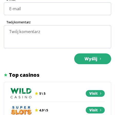
Twój komentarz
Wyślij
Top casinos
Visit
5 \ 5
Visit
4.9 \ 5