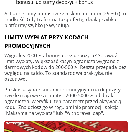
bonusu lub sumy depozyt + bonus
Aktualne kody bonusowe z niskim obrotem (25-30x) to
rzadkość. Gdy trafisz na taką ofertę, działaj szybko –
platformy szybko je wycofują.
LIMITY WYPŁAT PRZY KODACH
PROMOCYJNYCH
Wygrałeś 2000 zł z bonusu bez depozytu? Sprawdź
limit wypłaty. Większość kasyn ogranicza wygrane z
darmowych kodów do 200-500 zł. Reszta przepada bez
względu na saldo. To standardowa praktyka, nie
oszustwo.
Polskie kasyna z kodami promocyjnymi na depozyty
zwykle mają wyższe limity – 2000-5000 zł lub brak
ograniczeń. Weryfikuj ten parametr przed aktywacją
kodu. Znajdziesz go w regulaminie promocji, sekcja
"Maksymalna wypłata" lub "Withdrawal cap".