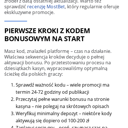
źródeł z datą ostatniej aktualizacji. Warto też
sprawdzić
recenzję MostBet
, który regularnie oferuje
ekskluzywne promocje.
PIERWSZE KROKI Z KODEM
BONUSOWYM NA START
Masz kod, znalazłeś platformę – czas na działanie.
Właściwa sekwencja kroków decyduje o pełnej
aktywacji bonusu. Po przetestowaniu procesu na
dziesiątkach kasyn, wypracowaliśmy optymalną
ścieżkę dla polskich graczy:
Sprawdź ważność kodu – wiele promocji ma
termin 24-72 godziny od publikacji
Przeczytaj pełne warunki bonusu na stronie
kasyna – nie polegaj na skrótowych opisach
Weryfikuj minimalny depozyt – niektóre kody
aktywują się dopiero od 100-200 zł
Zaplanuj sesję gry – oceń, czy masz czas na