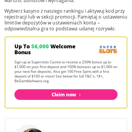
wartość bonusów i wymagania.
Wybierz kasyno z naszego rankingu i aktywuj kod przy
rejestracji lub w sekcji promocji. Pamiętaj o ustawieniu
limitów depozytów w ustawieniach konta –
odpowiedzialna gra to podstawa udanej rozrywki.
Up To
$6,000
Welcome
Bonus
Sign up at Superslots Casino to receive a 250% bonus up to
$1,000 on your first deposit and 100% bonuses up to $1,000 on
your next five deposits. Also get 100 Free Spins with a first
deposit of $100 or more! See below for full T&C's, 18+,
BeGambleAware.org
Claim now