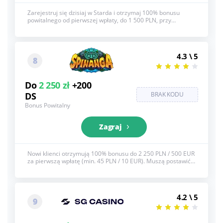
Zarejestruj się dzisiaj w Starda i otrzymaj 100% bonusu
powitalnego od pierwszej wpłaty, do 1 500 PLN, przy
minimalnej wpłacie wynoszącej tylko 50 PLN. Zobacz poniżej
pełne T&S, 18+
4.3 \ 5
8
Do
2 250 zł
+200
DS
BRAK KODU
Bonus Powitalny
Zagraj
Nowi klienci otrzymują 100% bonusu do 2 250 PLN / 500 EUR
za pierwszą wpłatę (min. 45 PLN / 10 EUR). Muszą postawić
raz na kursach 1.50+, aby aktywować. Zobacz poniżej pełne
T&S, 18+
4.2 \ 5
9