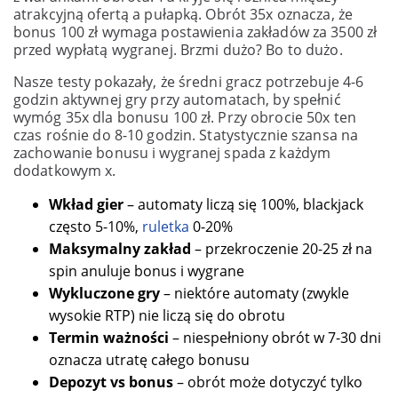
atrakcyjną ofertą a pułapką. Obrót 35x oznacza, że
bonus 100 zł wymaga postawienia zakładów za 3500 zł
przed wypłatą wygranej. Brzmi dużo? Bo to dużo.
Nasze testy pokazały, że średni gracz potrzebuje 4-6
godzin aktywnej gry przy automatach, by spełnić
wymóg 35x dla bonusu 100 zł. Przy obrocie 50x ten
czas rośnie do 8-10 godzin. Statystycznie szansa na
zachowanie bonusu i wygranej spada z każdym
dodatkowym x.
Wkład gier
– automaty liczą się 100%, blackjack
często 5-10%,
ruletka
0-20%
Maksymalny zakład
– przekroczenie 20-25 zł na
spin anuluje bonus i wygrane
Wykluczone gry
– niektóre automaty (zwykle
wysokie RTP) nie liczą się do obrotu
Termin ważności
– niespełniony obrót w 7-30 dni
oznacza utratę całego bonusu
Depozyt vs bonus
– obrót może dotyczyć tylko