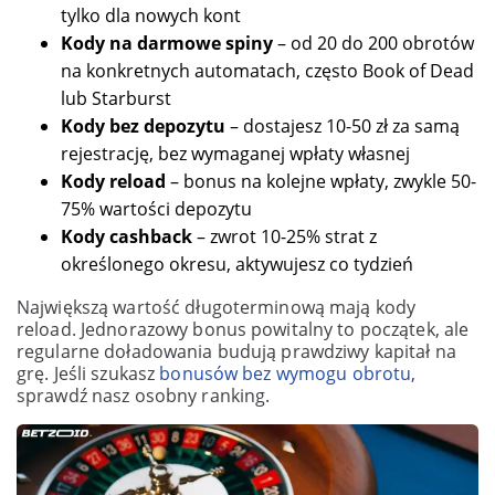
tylko dla nowych kont
Kody na darmowe spiny
– od 20 do 200 obrotów
na konkretnych automatach, często Book of Dead
lub Starburst
Kody bez depozytu
– dostajesz 10-50 zł za samą
rejestrację, bez wymaganej wpłaty własnej
Kody reload
– bonus na kolejne wpłaty, zwykle 50-
75% wartości depozytu
Kody cashback
– zwrot 10-25% strat z
określonego okresu, aktywujesz co tydzień
Największą wartość długoterminową mają kody
reload. Jednorazowy bonus powitalny to początek, ale
regularne doładowania budują prawdziwy kapitał na
grę. Jeśli szukasz
bonusów bez wymogu obrotu
,
sprawdź nasz osobny ranking.