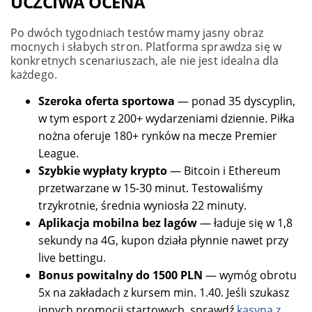
UCZCIWA OCENA
Po dwóch tygodniach testów mamy jasny obraz
mocnych i słabych stron. Platforma sprawdza się w
konkretnych scenariuszach, ale nie jest idealna dla
każdego.
Szeroka oferta sportowa
— ponad 35 dyscyplin,
w tym esport z 200+ wydarzeniami dziennie. Piłka
nożna oferuje 180+ rynków na mecze Premier
League.
Szybkie wypłaty krypto
— Bitcoin i Ethereum
przetwarzane w 15-30 minut. Testowaliśmy
trzykrotnie, średnia wyniosła 22 minuty.
Aplikacja mobilna bez lagów
— ładuje się w 1,8
sekundy na 4G, kupon działa płynnie nawet przy
live bettingu.
Bonus powitalny do 1500 PLN
— wymóg obrotu
5x na zakładach z kursem min. 1.40. Jeśli szukasz
innych promocji startowych, sprawdź
kasyna z