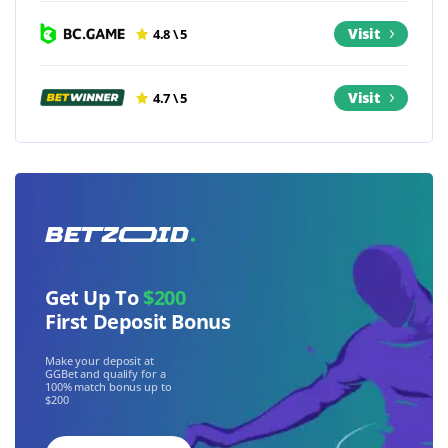
Visit
4.8 \ 5
Visit
4.7 \ 5
Get Up To
$200
First Deposit Bonus
Make your deposit at
GGBet and qualify for a
100% match bonus up to
$200