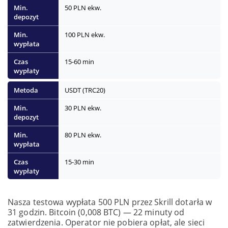
50 PLN ekw.
100 PLN ekw.
15-60 min
USDT (TRC20)
30 PLN ekw.
80 PLN ekw.
15-30 min
Nasza testowa wypłata 500 PLN przez Skrill dotarła w
31 godzin. Bitcoin (0,008 BTC) — 22 minuty od
zatwierdzenia. Operator nie pobiera opłat, ale sieci