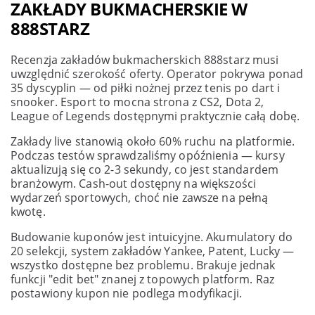
ZAKŁADY BUKMACHERSKIE W
888STARZ
Recenzja zakładów bukmacherskich 888starz musi
uwzględnić szerokość oferty. Operator pokrywa ponad
35 dyscyplin — od piłki nożnej przez tenis po dart i
snooker. Esport to mocna strona z CS2, Dota 2,
League of Legends dostępnymi praktycznie całą dobę.
Zakłady live stanowią około 60% ruchu na platformie.
Podczas testów sprawdzaliśmy opóźnienia — kursy
aktualizują się co 2-3 sekundy, co jest standardem
branżowym. Cash-out dostępny na większości
wydarzeń sportowych, choć nie zawsze na pełną
kwotę.
Budowanie kuponów jest intuicyjne. Akumulatory do
20 selekcji, system zakładów Yankee, Patent, Lucky —
wszystko dostępne bez problemu. Brakuje jednak
funkcji "edit bet" znanej z topowych platform. Raz
postawiony kupon nie podlega modyfikacji.