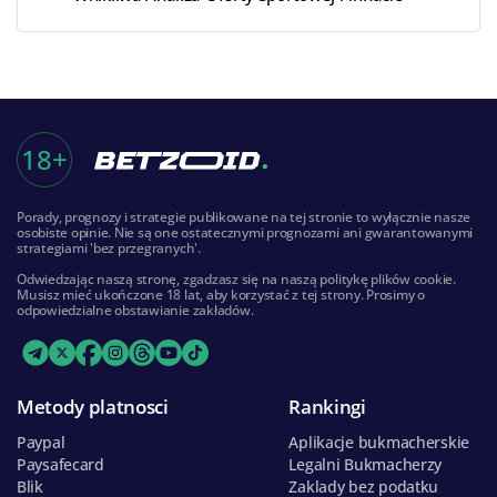
18+
Porady, prognozy i strategie publikowane na tej stronie to wyłącznie nasze
osobiste opinie. Nie są one ostatecznymi prognozami ani gwarantowanymi
strategiami 'bez przegranych'.
Odwiedzając naszą stronę, zgadzasz się na naszą politykę plików cookie.
Musisz mieć ukończone 18 lat, aby korzystać z tej strony. Prosimy o
odpowiedzialne obstawianie zakładów.
Metody platnosci
Rankingi
Paypal
Aplikacje bukmacherskie
Paysafecard
Legalni Bukmacherzy
Blik
Zaklady bez podatku