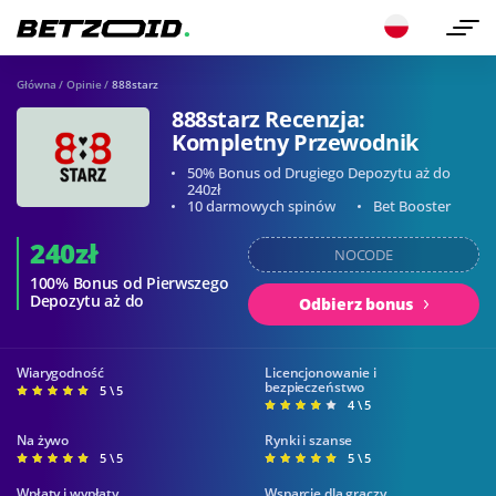
Główna
/
Opinie
/
888starz
888starz Recenzja:
Kompletny Przewodnik
50% Bonus od Drugiego Depozytu aż do
240zł
10 darmowych spinów
Bet Booster
240zł
NOCODE
100% Bonus od Pierwszego
Depozytu aż do
Odbierz bonus
Wiarygodność
Licencjonowanie i
bezpieczeństwo
5 \ 5
4 \ 5
Na żywo
Rynki i szanse
5 \ 5
5 \ 5
Wpłaty i wypłaty
Wsparcie dla graczy