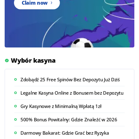
Claim now
Wybór kasyna
Zdobądź 25 Free Spinów Bez Depozytu Już Dziś
Legalne Kasyna Online z Bonusem bez Depozytu
Gry Kasynowe z Minimalną Wpłatą 1zł
500% Bonus Powitalny: Gdzie Znaleźć w 2026
Darmowy Bakarat: Gdzie Grać bez Ryzyka