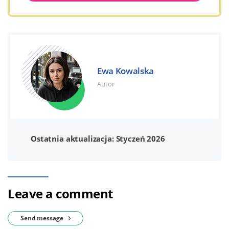
Ewa Kowalska
Autor
Ostatnia aktualizacja: Styczeń 2026
Leave a comment
Send message