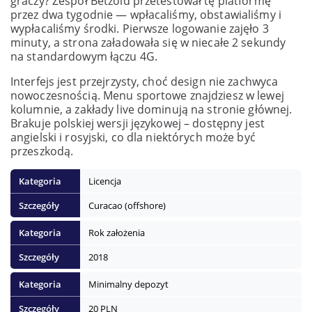
graczy? Zespół Betzoid przetestował tę platformę
przez dwa tygodnie — wpłacaliśmy, obstawialiśmy i
wypłacaliśmy środki. Pierwsze logowanie zajęło 3
minuty, a strona załadowała się w niecałe 2 sekundy
na standardowym łączu 4G.
Interfejs jest przejrzysty, choć design nie zachwyca
nowoczesnością. Menu sportowe znajdziesz w lewej
kolumnie, a zakłady live dominują na stronie głównej.
Brakuje polskiej wersji językowej – dostępny jest
angielski i rosyjski, co dla niektórych może być
przeszkodą.
Licencja
Curacao (offshore)
Rok założenia
2018
Minimalny depozyt
20 PLN