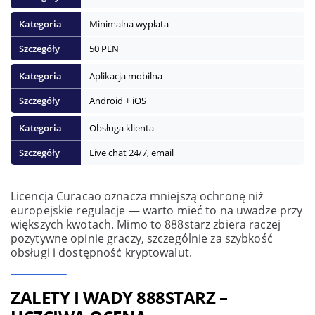
Minimalna wypłata
50 PLN
Aplikacja mobilna
Android + iOS
Obsługa klienta
Live chat 24/7, email
Licencja Curacao oznacza mniejszą ochronę niż
europejskie regulacje — warto mieć to na uwadze przy
większych kwotach. Mimo to 888starz zbiera raczej
pozytywne opinie graczy, szczególnie za szybkość
obsługi i dostępność kryptowalut.
ZALETY I WADY 888STARZ –