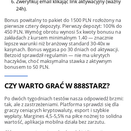
Zweryfikuj email klikając link aktywacyjny (ważny
24h).
Bonus powitalny to pakiet do 1500 PLN rozłożony na
pierwsze cztery depozyty. Pierwszy depozyt: 100% do
450 PLN. Wymóg obrotu wynosi 5x kwoty bonusu na
zakładach z kursem minimalnym 1.40 — znacznie
lepsze warunki niż branżowy standard 30-40x w
kasynach. Bonus wygasa po 30 dniach od aktywacji.
Betzoid sprawdził regulamin — nie ma ukrytych
haczyków, choć maksymalna stawka z aktywnym
bonusem to 50 PLN.
CZY WARTO GRAĆ W 888STARZ?
Po dwóch tygodniach testów nasza odpowiedź brzmi:
tak, ale z zastrzeżeniami. Platforma sprawdzi się dla
graczy ceniących kryptowaluty, esport i szybkie
wypłaty. Margines 4,5-5,5% na piłce nożnej to solidna
wartość, aplikacja mobilna działa bez zarzutu.