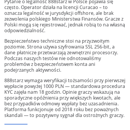
Pytanie o legalność 888starz w Polsce pojawia się
często. Operator działa na licencji Curacao – to
oznacza legalność w jurysdykcji offshore, ale brak
zezwolenia polskiego Ministerstwa Finansów. Gracze z
Polski mogą się rejestrować, jednak robią to na własną
odpowiedzialność.
Bezpieczeństwo techniczne stoi na przyzwoitym
poziomie. Strona używa szyfrowania SSL 256-bit, a
dane płatnicze przetwarzają zewnętrzni procesorzy.
Podczas naszych testów nie odnotowaliśmy
problemów z bezpieczeństwem konta ani
podejrzanych aktywności.
888starz wymaga weryfikacji tożsamości przy pierwszej
wypłacie powyżej 1000 PLN — standardowa procedura
KYC zajęła nam 18 godzin. Opinie graczy wskazują na
sporadyczne opóźnienia przy większych kwotach, ale
bez przypadków odmowy wypłaty bez uzasadnienia.
Platforma funkcjonuje od 2018 roku bez poważnych
skandali — to pozytywny sygnał dla ostrożnych graczy.