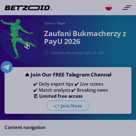
Główna
/
PayU
Zaufani Bukmacherzy z
PayU 2026
Ostatnia aktualizacja:
Apr. 22, 2026
🔥 Join Our FREE Telegram Channel
✔️ Daily expert tips ✔️ Live scores
✔️ Match analysis ✔️ Breaking news
⏰ Limited free access
👉 Join Now
Content navigation