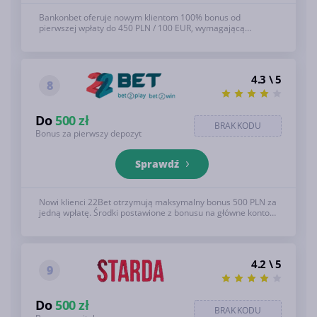
Bankonbet oferuje nowym klientom 100% bonus od
pierwszej wpłaty do 450 PLN / 100 EUR, wymagającą
jednokrotnego postawienia depozytu na kursach co najmniej
1.50. Zobacz poniżej pełne T&S, 18+
4.3 \ 5
8
Do
500 zł
BRAK KODU
Bonus za pierwszy depozyt
Sprawdź
Nowi klienci 22Bet otrzymują maksymalny bonus 500 PLN za
jedną wpłatę. Środki postawione z bonusu na główne konto
są natychmiast dostępne do użycia. Zobacz poniżej pełne
T&S, 18+
4.2 \ 5
9
Do
500 zł
BRAK KODU