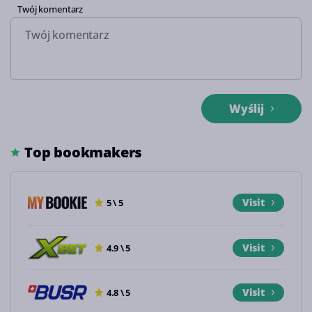
Twój komentarz
Wyślij
Top bookmakers
Visit
5 \ 5
Visit
4.9 \ 5
Visit
4.8 \ 5