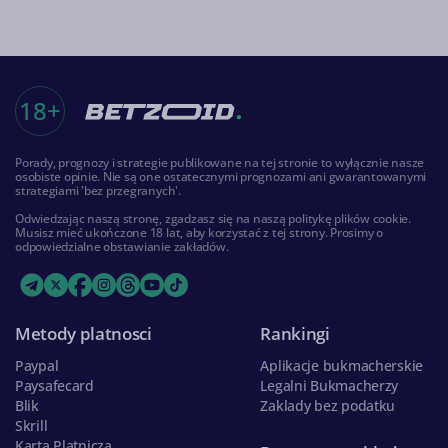
18+
Porady, prognozy i strategie publikowane na tej stronie to wyłącznie nasze
osobiste opinie. Nie są one ostatecznymi prognozami ani gwarantowanymi
strategiami 'bez przegranych'.
Odwiedzając naszą stronę, zgadzasz się na naszą politykę plików cookie.
Musisz mieć ukończone 18 lat, aby korzystać z tej strony. Prosimy o
odpowiedzialne obstawianie zakładów.
Metody platnosci
Rankingi
Paypal
Aplikacje bukmacherskie
Paysafecard
Legalni Bukmacherzy
Blik
Zaklady bez podatku
Skrill
Karta Platnicza