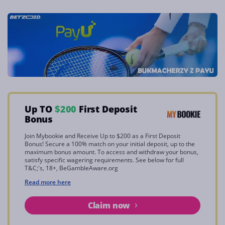
Up TO
$200
First Deposit
Bonus
Join Mybookie and Receive Up to $200 as a First Deposit
Bonus! Secure a 100% match on your initial deposit, up to the
maximum bonus amount. To access and withdraw your bonus,
satisfy specific wagering requirements. See below for full
T&C;'s, 18+, BeGambleAware.org
Read more here
Claim now