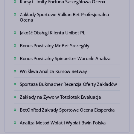
Kursy i Limity Fortuna Szczegółowa Ocena
Zakłady Sportowe Vulkan Bet Profesjonalna
Ocena
Jakość Obsługi Klienta Unibet PL
Bonus Powitalny Mr Bet Szczegóły
Bonus Powitalny Spinbetter Warunki Analiza
Wnikliwa Analiza Kursów Betway
Sportaza Bukmacher Recenzja Oferty Zakładów
Zakłady na Żywo w Totolotek Ewaluacja
BetOnRed Zakłady Sportowe Ocena Ekspercka
Analiza Metod Wpłat i Wypłat Bwin Polska