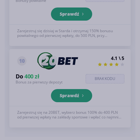
Bonusy powitalne
Sprawdź
Zarejestruj się dzisiaj w Starda i otrzymaj 150% bonusu
powitalnego od pierwszej wpłaty, do 500 PLN, przy
minimalnej wpłacie wynoszącej tylko 50 PLN. Zobacz poniżej
pełne T&S, 18+
4.1 \ 5
10
Do
400 zł
BRAK KODU
Bonus za pierwszy depozyt
Sprawdź
Zarejestruj się na 20BET, wybierz bonus 100% do 400 PLN
od pierwszej wpłaty na zakłady sportowe i wpłać co najmniej
40 PLN, aby otrzymać swój bonus. Zobacz poniżej pełne T&S,
18+