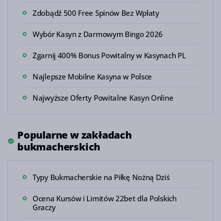
Zdobądź 500 Free Spinów Bez Wpłaty
Wybór Kasyn z Darmowym Bingo 2026
Zgarnij 400% Bonus Powitalny w Kasynach PL
Najlepsze Mobilne Kasyna w Polsce
Najwyższe Oferty Powitalne Kasyn Online
Popularne w zakładach
bukmacherskich
Typy Bukmacherskie na Piłkę Nożną Dziś
Ocena Kursów i Limitów 22bet dla Polskich
Graczy