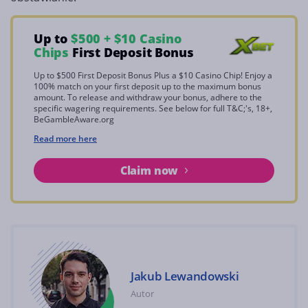
Up to
$500 + $10 Casino
Chips
First Deposit Bonus
Up to $500 First Deposit Bonus Plus a $10 Casino Chip! Enjoy a
100% match on your first deposit up to the maximum bonus
amount. To release and withdraw your bonus, adhere to the
specific wagering requirements. See below for full T&C;'s, 18+,
BeGambleAware.org
Read more here
Claim now
Jakub Lewandowski
Autor