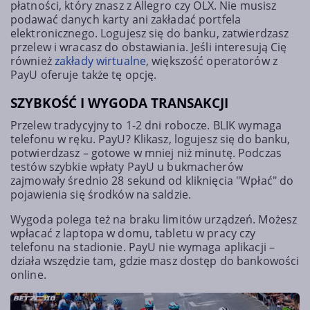
płatności, który znasz z Allegro czy OLX. Nie musisz
podawać danych karty ani zakładać portfela
elektronicznego. Logujesz się do banku, zatwierdzasz
przelew i wracasz do obstawiania. Jeśli interesują Cię
również
zakłady wirtualne
, większość operatorów z
PayU oferuje także tę opcję.
SZYBKOŚĆ I WYGODA TRANSAKCJI
Przelew tradycyjny to 1-2 dni robocze. BLIK wymaga
telefonu w ręku. PayU? Klikasz, logujesz się do banku,
potwierdzasz – gotowe w mniej niż minutę. Podczas
testów szybkie wpłaty PayU u bukmacherów
zajmowały średnio 28 sekund od kliknięcia "Wpłać" do
pojawienia się środków na saldzie.
Wygoda polega też na braku limitów urządzeń. Możesz
wpłacać z laptopa w domu, tabletu w pracy czy
telefonu na stadionie. PayU nie wymaga aplikacji –
działa wszędzie tam, gdzie masz dostęp do bankowości
online.