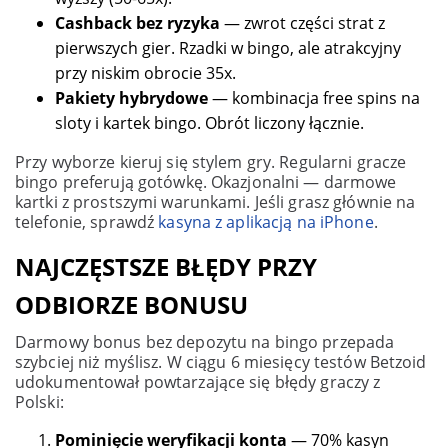
Cashback bez ryzyka
— zwrot części strat z
pierwszych gier. Rzadki w bingo, ale atrakcyjny
przy niskim obrocie 35x.
Pakiety hybrydowe
— kombinacja free spins na
sloty i kartek bingo. Obrót liczony łącznie.
Przy wyborze kieruj się stylem gry. Regularni gracze
bingo preferują gotówkę. Okazjonalni — darmowe
kartki z prostszymi warunkami. Jeśli grasz głównie na
telefonie, sprawdź
kasyna z aplikacją na iPhone
.
NAJCZĘSTSZE BŁĘDY PRZY
ODBIORZE BONUSU
Darmowy bonus bez depozytu na bingo przepada
szybciej niż myślisz. W ciągu 6 miesięcy testów Betzoid
udokumentował powtarzające się błędy graczy z
Polski:
Pominięcie weryfikacji konta
— 70% kasyn