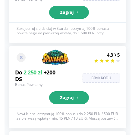
Zagraj
Zarejestruj się dzisiaj w Starda i otrzymaj 100% bonusu
powitalnego od pierwszej wpłaty, do 1 500 PLN, przy
minimalnej wpłacie wynoszącej tylko 50 PLN. Zobacz poniżej
pełne T&S, 18+
4.3 \ 5
8
Do
2 250 zł
+200
DS
BRAK KODU
Bonus Powitalny
Zagraj
Nowi klienci otrzymują 100% bonusu do 2 250 PLN / 500 EUR
za pierwszą wpłatę (min. 45 PLN / 10 EUR). Muszą postawić
raz na kursach 1.50+, aby aktywować. Zobacz poniżej pełne
T&S, 18+