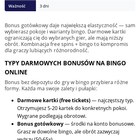
3 dni
Bonus gotówkowy daje największą elastyczność — sam
wybierasz pokoje i warianty bingo. Darmowe kartki
ograniczają cię do wybranych gier, ale mają niższy
obrót. Kombinacja free spins + bingo to kompromis
dla graczy lubiących różnorodność.
TYPY DARMOWYCH BONUSÓW NA BINGO
ONLINE
Bonus bez depozytu do gry w bingo przybiera różne
formy. Każda ma swoje zalety i pułapki:
Darmowe kartki (free tickets)
— najczęstszy typ.
Otrzymujesz 5-20 kartek do konkretnych pokoi.
Wygrane podlegają obrotowi.
Bonus gotówkowy
— środki na konto bonusowe.
Grasz w dowolne bingo, ale obrót zazwyczaj
wyższy (50-65x).