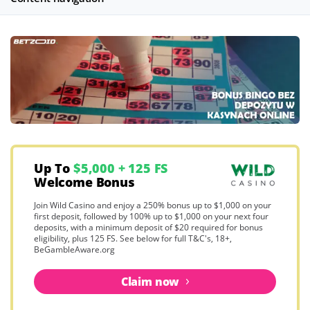
Up To
$5,000 + 125 FS
Welcome Bonus
Join Wild Casino and enjoy a 250% bonus up to $1,000 on your
first deposit, followed by 100% up to $1,000 on your next four
deposits, with a minimum deposit of $20 required for bonus
eligibility, plus 125 FS. See below for full T&C's, 18+,
BeGambleAware.org
Claim now