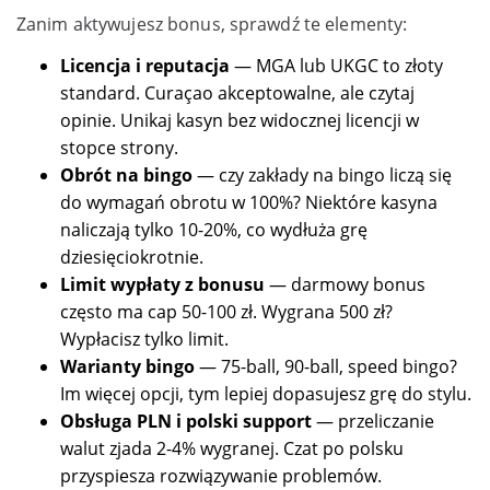
Zanim aktywujesz bonus, sprawdź te elementy:
Licencja i reputacja
— MGA lub UKGC to złoty
standard. Curaçao akceptowalne, ale czytaj
opinie. Unikaj kasyn bez widocznej licencji w
stopce strony.
Obrót na bingo
— czy zakłady na bingo liczą się
do wymagań obrotu w 100%? Niektóre kasyna
naliczają tylko 10-20%, co wydłuża grę
dziesięciokrotnie.
Limit wypłaty z bonusu
— darmowy bonus
często ma cap 50-100 zł. Wygrana 500 zł?
Wypłacisz tylko limit.
Warianty bingo
— 75-ball, 90-ball, speed bingo?
Im więcej opcji, tym lepiej dopasujesz grę do stylu.
Obsługa PLN i polski support
— przeliczanie
walut zjada 2-4% wygranej. Czat po polsku
przyspiesza rozwiązywanie problemów.