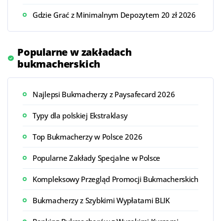
Gdzie Grać z Minimalnym Depozytem 20 zł 2026
Popularne w zakładach
bukmacherskich
Najlepsi Bukmacherzy z Paysafecard 2026
Typy dla polskiej Ekstraklasy
Top Bukmacherzy w Polsce 2026
Popularne Zakłady Specjalne w Polsce
Kompleksowy Przegląd Promocji Bukmacherskich
Bukmacherzy z Szybkimi Wypłatami BLIK