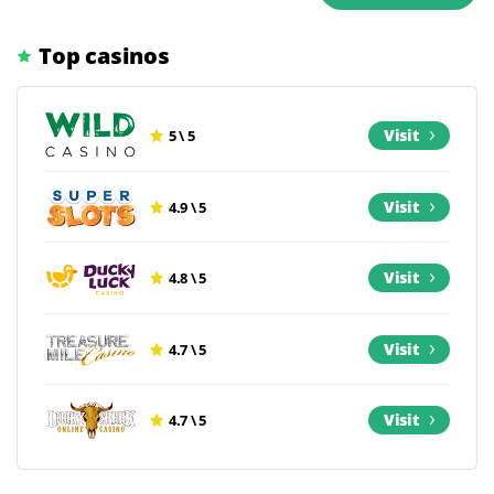
Top casinos
Visit
5 \ 5
Visit
4.9 \ 5
Visit
4.8 \ 5
Visit
4.7 \ 5
Visit
4.7 \ 5