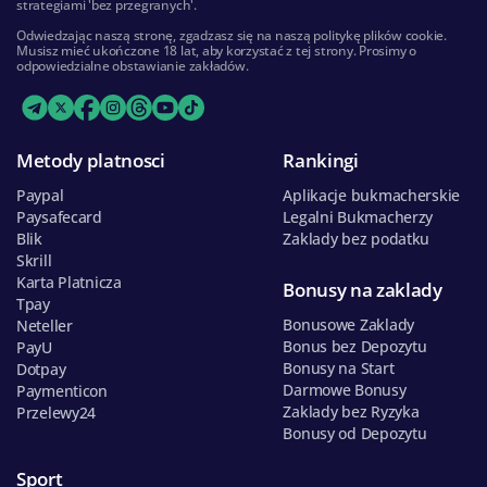
strategiami 'bez przegranych'.
Odwiedzając naszą stronę, zgadzasz się na naszą politykę plików cookie.
Musisz mieć ukończone 18 lat, aby korzystać z tej strony. Prosimy o
odpowiedzialne obstawianie zakładów.
Metody platnosci
Rankingi
Paypal
Aplikacje bukmacherskie
Paysafecard
Legalni Bukmacherzy
Blik
Zaklady bez podatku
Skrill
Karta Platnicza
Bonusy na zaklady
Tpay
Bonusowe Zaklady
Neteller
Bonus bez Depozytu
PayU
Bonusy na Start
Dotpay
Darmowe Bonusy
Paymenticon
Zaklady bez Ryzyka
Przelewy24
Bonusy od Depozytu
Sport