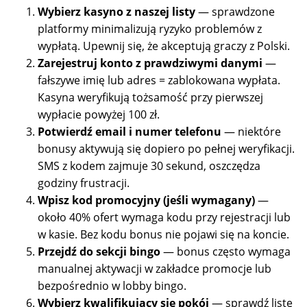
Wybierz kasyno z naszej listy
— sprawdzone
platformy minimalizują ryzyko problemów z
wypłatą. Upewnij się, że akceptują graczy z Polski.
Zarejestruj konto z prawdziwymi danymi
—
fałszywe imię lub adres = zablokowana wypłata.
Kasyna weryfikują tożsamość przy pierwszej
wypłacie powyżej 100 zł.
Potwierdź email i numer telefonu
— niektóre
bonusy aktywują się dopiero po pełnej weryfikacji.
SMS z kodem zajmuje 30 sekund, oszczędza
godziny frustracji.
Wpisz kod promocyjny (jeśli wymagany)
—
około 40% ofert wymaga kodu przy rejestracji lub
w kasie. Bez kodu bonus nie pojawi się na koncie.
Przejdź do sekcji bingo
— bonus często wymaga
manualnej aktywacji w zakładce promocje lub
bezpośrednio w lobby bingo.
Wybierz kwalifikujący się pokój
— sprawdź listę