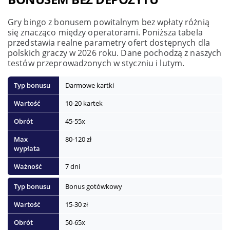
Gry bingo z bonusem powitalnym bez wpłaty różnią
się znacząco między operatorami. Poniższa tabela
przedstawia realne parametry ofert dostępnych dla
polskich graczy w 2026 roku. Dane pochodzą z naszych
testów przeprowadzonych w styczniu i lutym.
Darmowe kartki
10-20 kartek
45-55x
80-120 zł
7 dni
Bonus gotówkowy
15-30 zł
50-65x