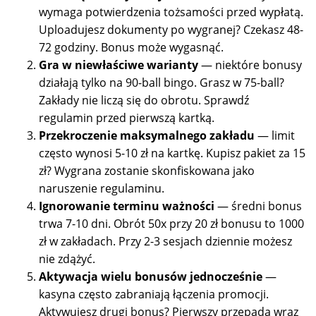
wymaga potwierdzenia tożsamości przed wypłatą.
Uploadujesz dokumenty po wygranej? Czekasz 48-
72 godziny. Bonus może wygasnąć.
Gra w niewłaściwe warianty
— niektóre bonusy
działają tylko na 90-ball bingo. Grasz w 75-ball?
Zakłady nie liczą się do obrotu. Sprawdź
regulamin przed pierwszą kartką.
Przekroczenie maksymalnego zakładu
— limit
często wynosi 5-10 zł na kartkę. Kupisz pakiet za 15
zł? Wygrana zostanie skonfiskowana jako
naruszenie regulaminu.
Ignorowanie terminu ważności
— średni bonus
trwa 7-10 dni. Obrót 50x przy 20 zł bonusu to 1000
zł w zakładach. Przy 2-3 sesjach dziennie możesz
nie zdążyć.
Aktywacja wielu bonusów jednocześnie
—
kasyna często zabraniają łączenia promocji.
Aktywujesz drugi bonus? Pierwszy przepada wraz