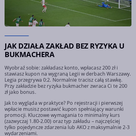
JAK DZIAŁA ZAKŁAD BEZ RYZYKA U
BUKMACHERA
Wyobraź sobie: zakładasz konto, wpłacasz 200 zł i
stawiasz kupon na wygraną Legii w derbach Warszawy.
Legia przegrywa 0:2. Normalnie tracisz całą stawkę.
Przy zakładzie bez ryzyka bukmacher zwraca Ci te 200
zł jako bonus.
Jak to wygląda w praktyce? Po rejestracji i pierwszej
wpłacie musisz postawić kupon spełniający warunki
promocji. Kluczowe wymagania to minimalny kurs
(zazwyczaj 1.80-2.00) oraz typ zakładu – najczęściej
tylko pojedyncze zdarzenia lub AKO z maksymalnie 2-3
wydarzeniami.