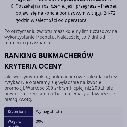
Poczekaj na rozliczenie. Jeśli przegrasz – freebet
pojawi się na koncie bonusowym w ciągu 24-72
godzin w zależności od operatora
Po otrzymaniu zwrotu masz kolejny limit czasowy na
wykorzystanie freebetu. Najczęściej to 7 dni od
momentu przyznania.
RANKING BUKMACHERÓW –
KRYTERIA OCENY
Jak tworzymy ranking bukmacherów z zakładami bez
ryzyka? Nie opieramy się wyłącznie na kwocie
promocji. Wartość 600 zł brzmi lepiej niż 200 zł, ale
przy obrocie 5x kontra 1x – matematyka faworyzuje
niższą kwotę.
Wymóg obrotu
30%