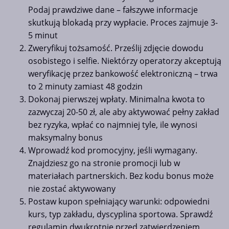
Podaj prawdziwe dane – fałszywe informacje
skutkują blokadą przy wypłacie. Proces zajmuje 3-
5 minut
Zweryfikuj tożsamość. Prześlij zdjęcie dowodu
osobistego i selfie. Niektórzy operatorzy akceptują
weryfikację przez bankowość elektroniczną – trwa
to 2 minuty zamiast 48 godzin
Dokonaj pierwszej wpłaty. Minimalna kwota to
zazwyczaj 20-50 zł, ale aby aktywować pełny zakład
bez ryzyka, wpłać co najmniej tyle, ile wynosi
maksymalny bonus
Wprowadź kod promocyjny, jeśli wymagany.
Znajdziesz go na stronie promocji lub w
materiałach partnerskich. Bez kodu bonus może
nie zostać aktywowany
Postaw kupon spełniający warunki: odpowiedni
kurs, typ zakładu, dyscyplina sportowa. Sprawdź
regulamin dwukrotnie przed zatwierdzeniem