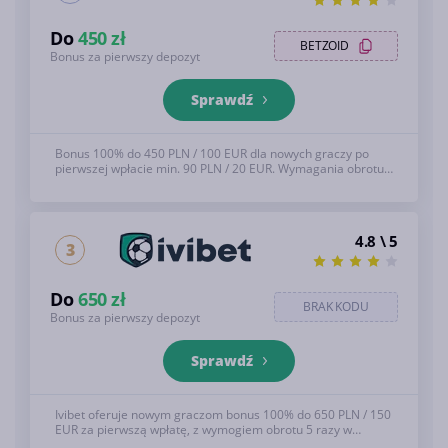
Do
450 zł
BETZOID
Bonus za pierwszy depozyt
Sprawdź
Bonus 100% do 450 PLN / 100 EUR dla nowych graczy po
pierwszej wpłacie min. 90 PLN / 20 EUR. Wymagania obrotu:
5x lub 6x w 30 dni, nie liczą się zakłady cashed-out i
kasynowe. Firma może wymagać weryfikacji. Zobacz poniżej
pełne T&S, 18+
4.8 \ 5
3
Do
650 zł
BRAK KODU
Bonus za pierwszy depozyt
Sprawdź
Ivibet oferuje nowym graczom bonus 100% do 650 PLN / 150
EUR za pierwszą wpłatę, z wymogiem obrotu 5 razy w
zakładach kombinacyjnych w ciągu 7 dni. Zobacz poniżej