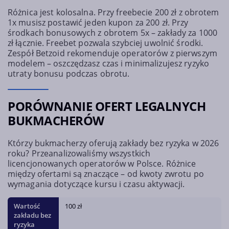
Różnica jest kolosalna. Przy freebecie 200 zł z obrotem
1x musisz postawić jeden kupon za 200 zł. Przy
środkach bonusowych z obrotem 5x – zakłady za 1000
zł łącznie. Freebet pozwala szybciej uwolnić środki.
Zespół Betzoid rekomenduje operatorów z pierwszym
modelem – oszczędzasz czas i minimalizujesz ryzyko
utraty bonusu podczas obrotu.
PORÓWNANIE OFERT LEGALNYCH
BUKMACHERÓW
Którzy bukmacherzy oferują zakłady bez ryzyka w 2026
roku? Przeanalizowaliśmy wszystkich
licencjonowanych operatorów w Polsce. Różnice
między ofertami są znaczące – od kwoty zwrotu po
wymagania dotyczące kursu i czasu aktywacji.
100 zł