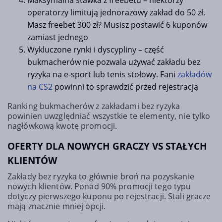
operatorzy limitują jednorazowy zakład do 50 zł.
Masz freebet 300 zł? Musisz postawić 6 kuponów
zamiast jednego
Wykluczone rynki i dyscypliny – część
bukmacherów nie pozwala używać zakładu bez
ryzyka na e-sport lub tenis stołowy. Fani
zakładów
na CS2
powinni to sprawdzić przed rejestracją
Ranking bukmacherów z zakładami bez ryzyka
powinien uwzględniać wszystkie te elementy, nie tylko
nagłówkową kwotę promocji.
OFERTY DLA NOWYCH GRACZY VS STAŁYCH
KLIENTÓW
Zakłady bez ryzyka to głównie broń na pozyskanie
nowych klientów. Ponad 90% promocji tego typu
dotyczy pierwszego kuponu po rejestracji. Stali gracze
mają znacznie mniej opcji.