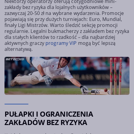
Niektórzy operatorzy oferują cotygodniowe mini-
zakłady bez ryzyka dla lojalnych użytkowników –
zazwyczaj 20-50 zł na wybrane wydarzenia. Promocje
pojawiają się przy dużych turniejach: Euro, Mundial,
finały Ligi Mistrzów. Warto śledzić sekcję promocji
regularnie. Legalni bukmacherzy z zakładem bez ryzyka
dla stałych klientów to rzadkość – dla najbardziej
aktywnych graczy
programy VIP
mogą być lepszą
alternatywą.
PUŁAPKI I OGRANICZENIA
ZAKŁADÓW BEZ RYZYKA