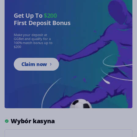
Get Up To
$200
First Deposit Bonus
Make your deposit at
GGBet and qualify for a
100% match bonus up to
$200
Claim now
Wybór kasyna