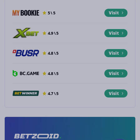
Visit
5 \ 5
Visit
4.9 \ 5
Visit
4.8 \ 5
Visit
4.8 \ 5
Visit
4.7 \ 5