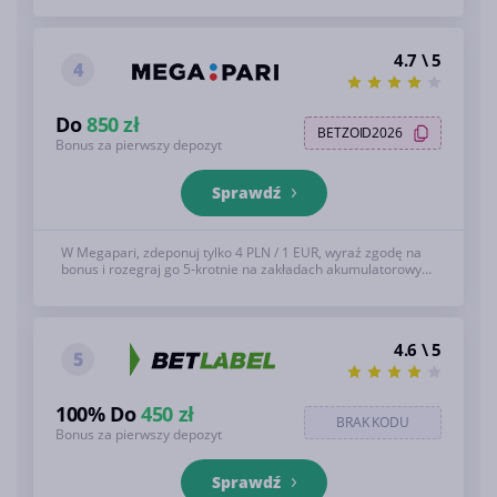
pełne T&S, 18+
4.7 \ 5
4
Do
850 zł
BETZOID2026
Bonus za pierwszy depozyt
Sprawdź
W Megapari, zdeponuj tylko 4 PLN / 1 EUR, wyraź zgodę na
bonus i rozegraj go 5-krotnie na zakładach akumulatorowych
z minimum 3 wydarzeniami o kursie 1.40+ i otrzymaj 100%
do 850 PLN/100 EUR bonusu. Zobacz poniżej pełne T&S, 18+
4.6 \ 5
5
100% Do
450 zł
BRAK KODU
Bonus za pierwszy depozyt
Sprawdź