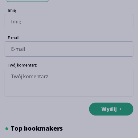
Imię
E-mail
Twój komentarz
Wyślij
Top bookmakers