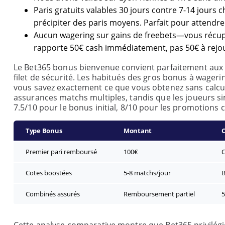
Paris gratuits valables 30 jours contre 7-14 jours
précipiter des paris moyens. Parfait pour attendr
Aucun wagering sur gains de freebets—vous récupér
rapporte 50€ cash immédiatement, pas 50€ à rejoue
Le Bet365 bonus bienvenue convient parfaitement aux 
filet de sécurité. Les habitués des gros bonus à wage
vous savez exactement ce que vous obtenez sans calcu
assurances matchs multiples, tandis que les joueurs si
7.5/10 pour le bonus initial, 8/10 pour les promotions 
Type Bonus
Montant
C
Premier pari remboursé
100€
C
Cotes boostées
5-8 matchs/jour
B
Combinés assurés
Remboursement partiel
5