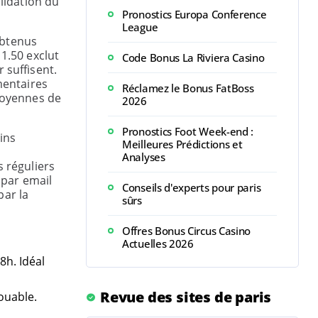
alidation du
Pronostics Europa Conference
League
obtenus
 1.50 exclut
Code Bonus La Riviera Casino
 suffisent.
mentaires
Réclamez le Bonus FatBoss
 moyennes de
2026
Pronostics Foot Week-end :
ins
Meilleures Prédictions et
Analyses
s réguliers
 par email
Conseils d'experts pour paris
par la
sûrs
Offres Bonus Circus Casino
Actuelles 2026
h. Idéal
Revue des sites de paris
ouable.