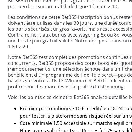
Bet365 crédite 100€ en paris gratuits sous 24 heures. No
pari perdant sur un match de Ligue 1 à cote 2.10.
Les conditions de cette Bet365 inscription bonus rest
doivent être utilisés dans les 30 jours, une durée conf
les paris sécurisés sur gros favoris, mais reste access
Contrairement aux bonus avec wagering 5x ou 8x, vous
une fois le pari gratuit validé. Notre équipe a transfo
1.80-2.20.
Notre Bet365 test complet des promotions continues r
concurrents. Bet365 propose des cotes boostées quoti
(remboursement si une sélection échoue dans un ticket d
bénéficient d'un programme de fidélité discret—pas d
basées sur votre activité. Winamax et Betclic offrent 
profondeur des marchés et la qualité du streaming.
Voici les points clés de notre Bet365 analyse détaillée 
Premier pari remboursé 100€ crédité en 18-24h a
pour tester la plateforme sans risque réel sur u
Cote minimale 1.50 accessible sur matchs équilibré
Nous avons validé sur Lyon-Rennes à 1.75 sans diff