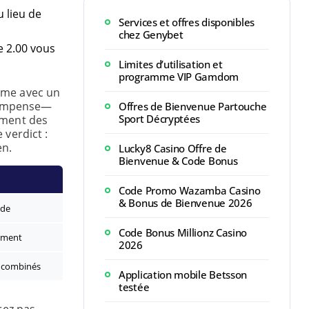
 lieu de
Services et offres disponibles
chez Genybet
e 2.00 vous
Limites d’utilisation et
programme VIP Gamdom
rme avec un
 compense—
Offres de Bienvenue Partouche
Sport Décryptées
ement des
verdict :
en.
Lucky8 Casino Offre de
Bienvenue & Code Bonus
Code Promo Wazamba Casino
& Bonus de Bienvenue 2026
ide
Code Bonus Millionz Casino
ément
2026
rs combinés
Application mobile Betsson
testée