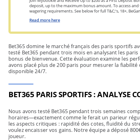
Join Mybookie and Receive Up to $200 as a First Deposit Bon
deposit, up to the maximum bonus amount. To access and w
wagering requirements. See below for full T&C;'s, 18+, BeG
Read more here
Bet365 domine le marché français des paris sportifs a
testé Bet365 pendant trois mois en analysant les paris s
bonus de bienvenue. Cette évaluation examine les perf
avons placé plus de 200 paris pour mesurer la fiabilité d
disponible 24/7.
BET365 PARIS SPORTIFS : ANALYSE 
Nous avons testé Bet365 pendant trois semaines complè
horaires—exactement comme le ferait un parieur régul
les aspects critiques : rapidité des cotes, fluidité du s
voulez encaisser vos gains. Notre équipe a déposé 800
joueur.