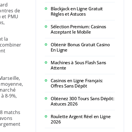
dard
Blackjack en Ligne Gratuit
ontres de
Règles et Astuces
) et PMU
ns,
Sélection Premium: Casinos
Acceptant le Mobile
t la
Obtenir Bonus Gratuit Casino
z combiner
En Ligne
ent
Machines à Sous Flash Sans
Attente
arseille,
Casinos en Ligne Français:
En moyenne,
Offres Sans Dépôt
 marché
 à 8-9%,
Obtenez 300 Tours Sans Dépôt:
Astuces 2026
-8 matchs
Roulette Argent Réel en Ligne
 avons
2026
largement