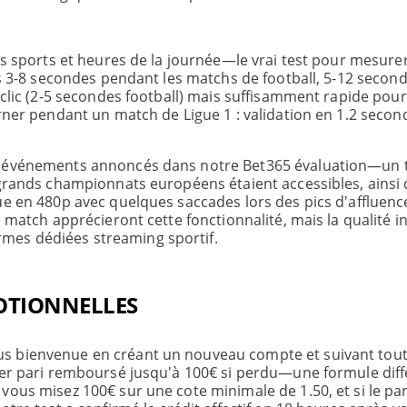
ts sports et heures de la journée—le vrai test pour mesurer
es 3-8 secondes pendant les matchs de football, 5-12 secon
tclic (2-5 secondes football) mais suffisamment rapide pour
rner pendant un match de Ligue 1 : validation en 1.2 secon
es événements annoncés dans notre Bet365 évaluation—un 
q grands championnats européens étaient accessibles, ainsi
ue en 480p avec quelques saccades lors des pics d'affluen
 match apprécieront cette fonctionnalité, mais la qualité i
mes dédiées streaming sportif.
OTIONNELLES
s bienvenue en créant un nouveau compte et suivant tout
mier pari remboursé jusqu'à 100€ si perdu—une formule dif
vous misez 100€ sur une cote minimale de 1.50, et si le par