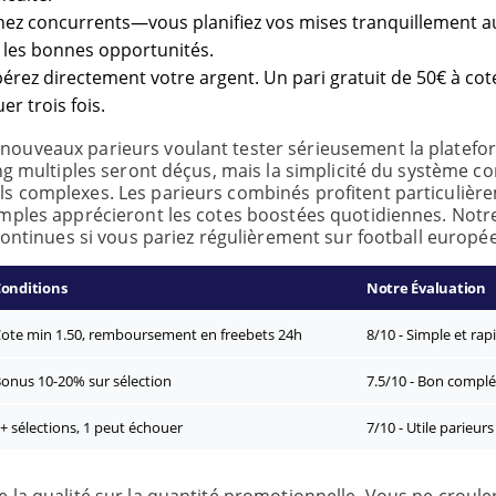
 chez concurrents—vous planifiez vos mises tranquillement au
e les bonnes opportunités.
ez directement votre argent. Un pari gratuit de 50€ à cot
r trois fois.
nouveaux parieurs voulant tester sérieusement la platefo
ring multiples seront déçus, mais la simplicité du système
ls complexes. Les parieurs combinés profitent particulièr
mples apprécieront les cotes boostées quotidiennes. Notre 
continues si vous pariez régulièrement sur football europé
onditions
Notre Évaluation
ote min 1.50, remboursement en freebets 24h
8/10 - Simple et rap
onus 10-20% sur sélection
7.5/10 - Bon compl
+ sélections, 1 peut échouer
7/10 - Utile parieu