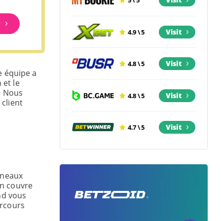
w
Visit
4.9 \ 5
Visit
4.8 \ 5
e équipe a
 et le
. Nous
Visit
4.8 \ 5
 client
Visit
4.7 \ 5
éneaux
on couvre
and vous
arcours