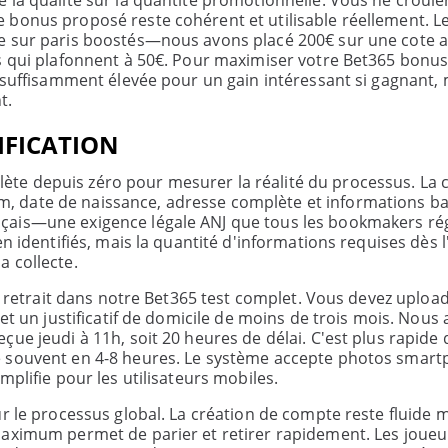
 la qualité sur la quantité promotionnelle. Vous ne croule
 bonus proposé reste cohérent et utilisable réellement. L
me sur paris boostés—nous avons placé 200€ sur une cote 
ts qui plafonnent à 50€. Pour maximiser votre Bet365 bonu
 suffisamment élevée pour un gain intéressant si gagnant, 
t.
IFICATION
te depuis zéro pour mesurer la réalité du processus. La 
 date de naissance, adresse complète et informations ba
çais—une exigence légale ANJ que tous les bookmakers ré
n identifiés, mais la quantité d'informations requises dès l
 collecte.
er retrait dans notre Bet365 test complet. Vous devez uploa
et un justificatif de domicile de moins de trois mois. Nous
ue jeudi à 11h, soit 20 heures de délai. C'est plus rapide 
e souvent en 4-8 heures. Le système accepte photos smar
mplifie pour les utilisateurs mobiles.
r le processus global. La création de compte reste fluide m
maximum permet de parier et retirer rapidement. Les joueu