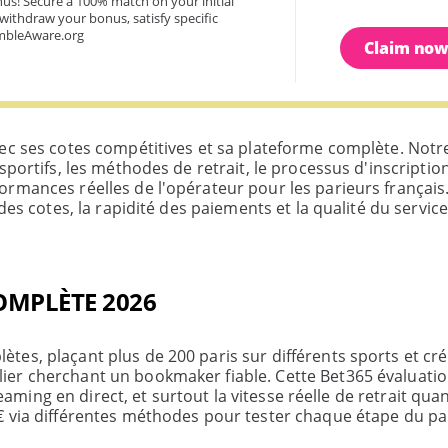
us! Secure a 100% match on your initial
ithdraw your bonus, satisfy specific
ambleAware.org
Claim no
vec ses cotes compétitives et sa plateforme complète. Notr
portifs, les méthodes de retrait, le processus d'inscription
ormances réelles de l'opérateur pour les parieurs français
es cotes, la rapidité des paiements et la qualité du service
COMPLÈTE 2026
tes, plaçant plus de 200 paris sur différents sports et cr
ier cherchant un bookmaker fiable. Cette Bet365 évaluati
treaming en direct, et surtout la vitesse réelle de retrait qu
€ via différentes méthodes pour tester chaque étape du p