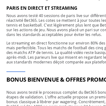
PARIS EN DIRECT ET STREAMING
Nous avons testé 40 sessions de paris live sur différen
réactivité Bet365. Les cotes se mettent à jour toutes l
tennis et basketball. C'est légèrement plus lent que Be
sur les actions de jeu. Nous avons placé un pari sur co
dans les standards acceptables pour éviter les refus.
Le streaming en direct fonctionne sur environ 80% d
mais perfectible. Tous les matchs de football des cin
des matchs ATP de tennis. La qualité vidéo reste basiq
après-midi. Les parieurs live qui misent en regardant le
aux standards modernes déçoit comparée aux platefor
BONUS BIENVENUE & OFFRES PROM
Nous avons testé le processus complet du Bet365 bonu
étapes de validation. L'offre actuelle propose un pre
bonus classique à libérer par wagering. Concrètement, 