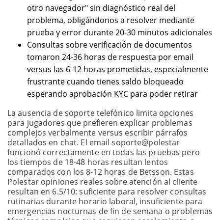
otro navegador" sin diagnóstico real del
problema, obligándonos a resolver mediante
prueba y error durante 20-30 minutos adicionales
Consultas sobre verificación de documentos
tomaron 24-36 horas de respuesta por email
versus las 6-12 horas prometidas, especialmente
frustrante cuando tienes saldo bloqueado
esperando aprobación KYC para poder retirar
La ausencia de soporte telefónico limita opciones
para jugadores que prefieren explicar problemas
complejos verbalmente versus escribir párrafos
detallados en chat. El email soporte@polestar
funcionó correctamente en todas las pruebas pero
los tiempos de 18-48 horas resultan lentos
comparados con los 8-12 horas de Betsson. Estas
Polestar opiniones reales sobre atención al cliente
resultan en 6.5/10: suficiente para resolver consultas
rutinarias durante horario laboral, insuficiente para
emergencias nocturnas de fin de semana o problemas