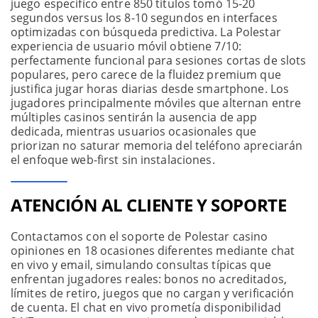
juego específico entre 850 títulos tomó 15-20
segundos versus los 8-10 segundos en interfaces
optimizadas con búsqueda predictiva. La Polestar
experiencia de usuario móvil obtiene 7/10:
perfectamente funcional para sesiones cortas de slots
populares, pero carece de la fluidez premium que
justifica jugar horas diarias desde smartphone. Los
jugadores principalmente móviles que alternan entre
múltiples casinos sentirán la ausencia de app
dedicada, mientras usuarios ocasionales que
priorizan no saturar memoria del teléfono apreciarán
el enfoque web-first sin instalaciones.
ATENCIÓN AL CLIENTE Y SOPORTE
Contactamos con el soporte de Polestar casino
opiniones en 18 ocasiones diferentes mediante chat
en vivo y email, simulando consultas típicas que
enfrentan jugadores reales: bonos no acreditados,
límites de retiro, juegos que no cargan y verificación
de cuenta. El chat en vivo prometía disponibilidad