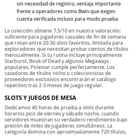
sin necesidad de registro, ventaja importante
frente a operadores como Bwin que exigen
cuenta verificada incluso para modo prueba
La colección obtiene 7.5/10 en nuestra valoración:
suficiente para jugadores casuales de fin de semana
que rotan entre 20-30 slots favoritos, limitada para
exploradores que necesitan probar cientos de títulos
mensualmente. Si tu rutina incluye principalmente
Starburst, Book of Dead y algunos Megaways
populares, Polestar cumple perfectamente. Los
cazadores de títulos nicho o coleccionistas de
proveedores exclusivos encontrarán el catálogo
repetitivo tras 2-3 meses de juego regular.
SLOTS Y JUEGOS DE MESA
Dedicamos 40 horas de prueba a slots durante
horarios pico de viernes y sábado noche, cuando
servidores muestran su verdadero rendimiento bajo
presión de miles de jugadores simultáneos. La
categoría domina con aproximadamente 720 títulos,