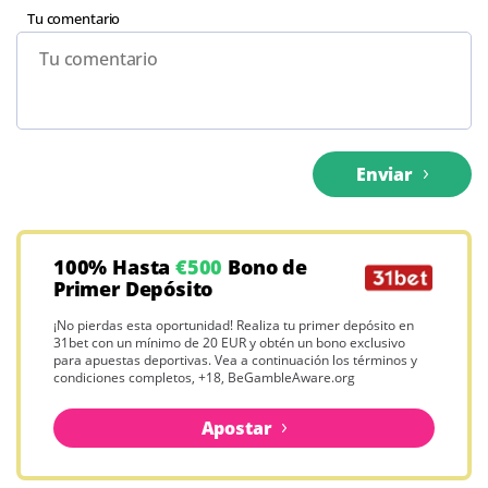
Tu comentario
Enviar
100% Hasta
€500
Bono de
Primer Depósito
¡No pierdas esta oportunidad! Realiza tu primer depósito en
31bet con un mínimo de 20 EUR y obtén un bono exclusivo
para apuestas deportivas. Vea a continuación los términos y
condiciones completos, +18, BeGambleAware.org
Apostar