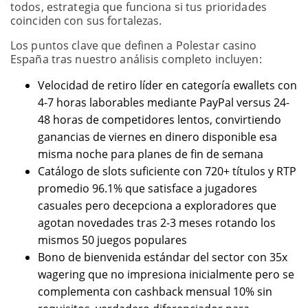
todos, estrategia que funciona si tus prioridades
coinciden con sus fortalezas.
Los puntos clave que definen a Polestar casino
España tras nuestro análisis completo incluyen:
Velocidad de retiro líder en categoría ewallets con
4-7 horas laborables mediante PayPal versus 24-
48 horas de competidores lentos, convirtiendo
ganancias de viernes en dinero disponible esa
misma noche para planes de fin de semana
Catálogo de slots suficiente con 720+ títulos y RTP
promedio 96.1% que satisface a jugadores
casuales pero decepciona a exploradores que
agotan novedades tras 2-3 meses rotando los
mismos 50 juegos populares
Bono de bienvenida estándar del sector con 35x
wagering que no impresiona inicialmente pero se
complementa con cashback mensual 10% sin