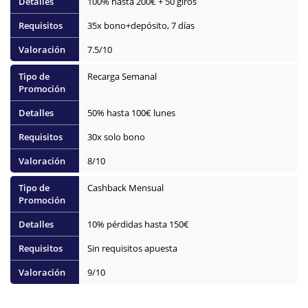
100% hasta 200€ + 50 giros
35x bono+depósito, 7 días
7.5/10
Recarga Semanal
50% hasta 100€ lunes
30x solo bono
8/10
Cashback Mensual
10% pérdidas hasta 150€
Sin requisitos apuesta
9/10