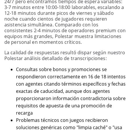
24/7 pero encontramos tiempos de espera variables:
3-7 minutos entre 10:00-18:00 laborables, escalando a
12-18 minutos durante picos de viernes y sábado
noche cuando cientos de jugadores requieren
asistencia simultánea. Comparado con los
consistentes 2-4 minutos de operadores premium con
equipos más grandes, Polestar muestra limitaciones
de personal en momentos críticos.
La calidad de respuestas resultó dispar según nuestro
Polestar análisis detallado de transcripciones:
Consultas sobre bonos y promociones se
respondieron correctamente en 16 de 18 intentos
con agentes citando términos específicos y fechas
exactas de caducidad, aunque dos agentes
proporcionaron información contradictoria sobre
requisitos de apuesta de una promoción de
recarga
Problemas técnicos con juegos recibieron
soluciones genéricas como "limpia caché" o "usa