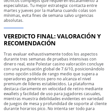
técnicos complejos que requieren escalamiento a
especialistas. Tu mejor estrategia: contacta entre
martes y jueves por la mañana cuando colas son
mínimas, evita fines de semana salvo urgencias
absolutas.
VEREDICTO FINAL: VALORACIÓN Y
RECOMENDACIÓN
Tras evaluar exhaustivamente todos los aspectos
durante tres semanas de pruebas intensivas con
dinero real, este Polestar casino valoración concluye
con una puntuación global de 7.6/10, posicionándolo
como opción sólida de rango medio que supera a
operadores genéricos pero no alcanza el nivel
premium de líderes establecidos. La plataforma
destaca claramente en velocidad de retiro mediante
ewallets y facilidad de uso para jugadores casuales,
mientras muestra debilidades evidentes en variedad
de juegos de mesa y profundidad de soporte al cliente
durante horarios pico. No intenta ser todo para