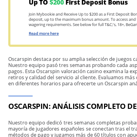
Up TO
$200
First Deposit Bonus
Join Mybookie and Receive Up to $200 as a First Deposit Bon
deposit, up to the maximum bonus amount. To access and w
wagering requirements. See below for full T&C;'s, 18+, BeG
Read more here
Oscarspin destaca por su amplia selección de juegos 
Nuestro equipo pasó tres semanas probando cada aspect
pagos. Esta Oscarspin valoración casino examina la ex
retiros y calidad del servicio al cliente. Evaluamos m
en diferentes horarios para ofrecerte un Oscarspin aná
OSCARSPIN: ANÁLISIS COMPLETO DE
Nuestro equipo dedicó tres semanas completas proba
mayoría de jugadores españoles se conectan tras el t
métodos de pago y jugamos más de 60 títulos con apues