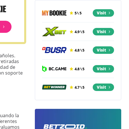
Visit
5 \ 5
w
Visit
4.9 \ 5
Visit
4.8 \ 5
añoles.
retiradas
idad de
Visit
4.8 \ 5
con soporte
Visit
4.7 \ 5
cuando la
ferentes
Evaluamos