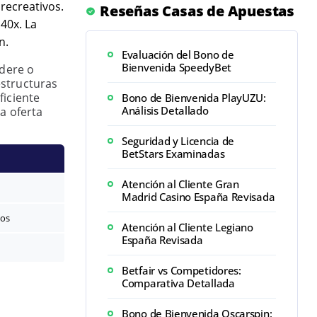
recreativos.
Reseñas Casas de Apuestas
40x. La
n.
Evaluación del Bono de
Bienvenida SpeedyBet
dere o
estructuras
ficiente
Bono de Bienvenida PlayUZU:
Análisis Detallado
a oferta
Seguridad y Licencia de
BetStars Examinadas
Atención al Cliente Gran
Madrid Casino España Revisada
tos
Atención al Cliente Legiano
España Revisada
Betfair vs Competidores:
Comparativa Detallada
Bono de Bienvenida Oscarspin: