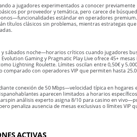
ligando a jugadores experimentados a conocer previamente
ros básicos por proveedor y temática, pero carece de búsqu
 bonos—funcionalidades estándar en operadores premium.
rán títulos clásicos sin problemas, mientras estrategas qu
tadas.
s y sábados noche—horarios críticos cuando jugadores bu
or Evolution Gaming y Pragmatic Play Live ofrece 45+ mesas
como Lightning Roulette. Límites oscilan entre 0,50€ y 5.00
tivo comparado con operadores VIP que permiten hasta 25.
diante conexión de 50 Mbps—velocidad típica en hogares
hispanohablantes aparecen limitados a horarios específicos
arspin análisis experto asigna 8/10 para casino en vivo—p
 pero penaliza ausencia de mesas exclusivas o límites VIP q
NES ACTIVAS