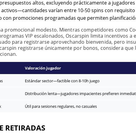
resupuestos altos, excluyendo prácticamente a jugadores 
s activos—cantidades varían entre 10-50 spins con requisito 
do con promociones programadas que permiten planificació
ama promocional modesto. Mientras competidores como Co
rogramas VIP escalonados, Oscarspin limita incentivos a 
cuado para registrarse aprovechando bienvenida, pero insu
scarspin registrarse únicamente por bonos, considera que l
pcionan.
Valoración jugador
as
Estándar sector—factible con 8-10h juego
Distribución lenta—jugadores impacientes prefieren inmedia
x
Útil para sesiones regulares, no casuales
E RETIRADAS