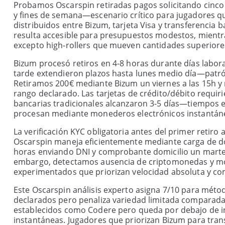
Probamos Oscarspin retiradas pagos solicitando cinco
y fines de semana—escenario crítico para jugadores qu
distribuidos entre Bizum, tarjeta Visa y transferencia 
resulta accesible para presupuestos modestos, mientras
excepto high-rollers que mueven cantidades superiore
Bizum procesó retiros en 4-8 horas durante días labora
tarde extendieron plazos hasta lunes medio día—patrón
Retiramos 200€ mediante Bizum un viernes a las 15h y
rango declarado. Las tarjetas de crédito/débito requir
bancarias tradicionales alcanzaron 3-5 días—tiempos 
procesan mediante monederos electrónicos instantá
La verificación KYC obligatoria antes del primer retiro
Oscarspin maneja eficientemente mediante carga de do
horas enviando DNI y comprobante domicilio un martes
embargo, detectamos ausencia de criptomonedas y mo
experimentados que priorizan velocidad absoluta y co
Este Oscarspin análisis experto asigna 7/10 para mét
declarados pero penaliza variedad limitada comparada 
establecidos como Codere pero queda por debajo de 
instantáneas. Jugadores que priorizan Bizum para tran