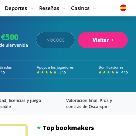
Deportes
Reseñas
Casinos
 €500
Visitar
NOCODE
de Bienvenida
tiradas
Apoyo a los jugadores
Bonificaciones
 \ 5
5 \ 5
4 \ 5
dad, licencias y juego
Valoración final: Pros y
sable
contras de Oscarspin
Top bookmakers