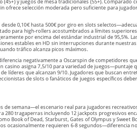
ivo (45+) y juegos de mesa tradicionales (55+). Comparado 
n ofrece selección moderada pero suficiente para jugado
 desde 0,10€ hasta 500€ por giro en slots selectos—adec
tado para high-rollers acostumbrados a límites superiores
eramente por encima del estándar industrial de 95,5%. L
iones estables en HD sin interrupciones durante nuestras
cuando tráfico alcanza picos máximos.
 diferencia negativamente a Oscarspin de competidores qu
ón casino asigna 7,5/10 para variedad de juegos—puntaje 
de líderes que alcanzan 9/10. Jugadores que buscan entr
ccionistas de slots o fanáticos de juegos específicos debe
nes de semana—el escenario real para jugadores recreativ
era 280 tragaperras incluyendo 12 jackpots progresivos en
como Book of Dead, Starburst, Gates of Olympus y Sweet 
dos ocasionalmente requieren 6-8 segundos—diferencia no