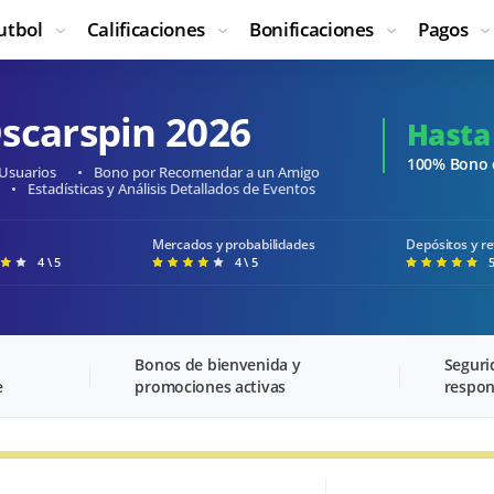
utbol
Calificaciones
Bonificaciones
Pagos
scarspin 2026
Hasta
100% Bono 
 Usuarios
Bono por Recomendar a un Amigo
Estadísticas y Análisis Detallados de Eventos
Mercados y probabilidades
Depósitos y re
4 \ 5
4 \ 5
5
Bonos de bienvenida y
Seguri
e
promociones activas
respon