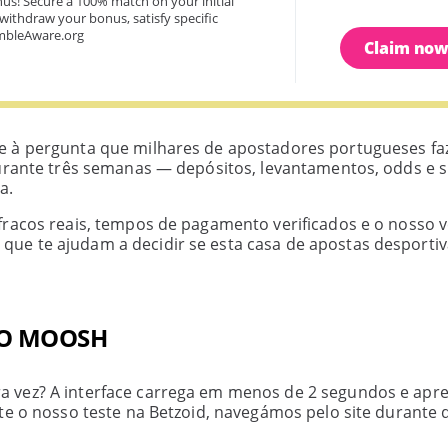
us! Secure a 100% match on your initial
ithdraw your bonus, satisfy specific
ambleAware.org
Claim no
de à pergunta que milhares de apostadores portugueses f
durante três semanas — depósitos, levantamentos, odds e 
a.
fracos reais, tempos de pagamento verificados e o nosso v
ue te ajudam a decidir se esta casa de apostas desportiv
NO MOOSH
a vez? A interface carrega em menos de 2 segundos e apr
nte o nosso teste na Betzoid, navegámos pelo site durante 