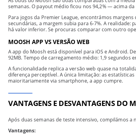
As odds do Moosh são boas comparadas com a média po
semanas. O payout médio ficou nos 94,2% — acima da 
Para jogos da Premier League, encontrámos margens d
secundárias, a margem subia para 6-7%. A realidade: 
há valor inferior. Se procuras comparar com outro op
MOOSH APP VS VERSÃO WEB
A app do Moosh está disponível para iOS e Android. 
92MB. Tempo de carregamento médio: 1,9 segundos e
A funcionalidade replica a versão web quase na totali
diferença perceptível. A única limitação: as estatísti
maioritariamente via smartphone, a app cumpre.
VANTAGENS E DESVANTAGENS DO 
Após duas semanas de teste intensivo, compilámos a no
Vantagens: