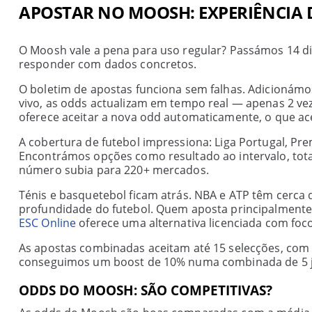
APOSTAR NO MOOSH: EXPERIÊNCIA 
O Moosh vale a pena para uso regular? Passámos 14 dia
responder com dados concretos.
O boletim de apostas funciona sem falhas. Adicionámo
vivo, as odds actualizam em tempo real — apenas 2 vez
oferece aceitar a nova odd automaticamente, o que ac
A cobertura de futebol impressiona: Liga Portugal, Pr
Encontrámos opções como resultado ao intervalo, tota
número subia para 220+ mercados.
Ténis e basquetebol ficam atrás. NBA e ATP têm cerca
profundidade do futebol. Quem aposta principalmente 
ESC Online
oferece uma alternativa licenciada com foco
As apostas combinadas aceitam até 15 selecções, com 
conseguimos um boost de 10% numa combinada de 5 jo
ODDS DO MOOSH: SÃO COMPETITIVAS?