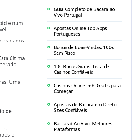
Guia Completo de Bacará ao
Vivo Portugal
oid e num
Apostas Online Top Apps
el.
Portugueses
e os dados
Bónus de Boas-Vindas: 100€
Sem Risco
Esta última
lterado
10€ Bónus Grátis: Lista de
Casinos Confiáveis
oras. Uma
Casinos Online: 50€ Grátis para
Começar
Apostas de Bacará em Direto:
Sites Confiáveis
ão de
Baccarat Ao Vivo: Melhores
anto
Plataformas
após o