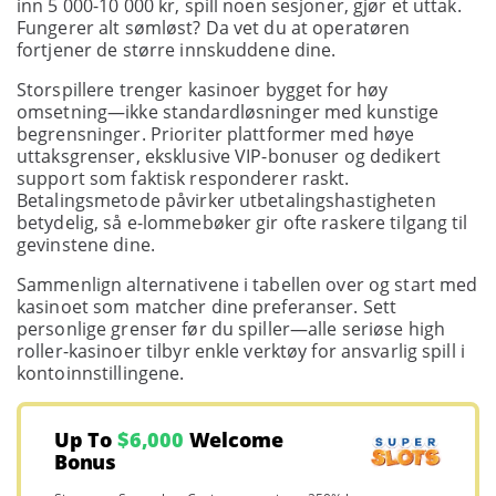
inn 5 000-10 000 kr, spill noen sesjoner, gjør et uttak.
Fungerer alt sømløst? Da vet du at operatøren
fortjener de større innskuddene dine.
Storspillere trenger kasinoer bygget for høy
omsetning—ikke standardløsninger med kunstige
begrensninger. Prioriter plattformer med høye
uttaksgrenser, eksklusive VIP-bonuser og dedikert
support som faktisk responderer raskt.
Betalingsmetode påvirker utbetalingshastigheten
betydelig, så e-lommebøker gir ofte raskere tilgang til
gevinstene dine.
Sammenlign alternativene i tabellen over og start med
kasinoet som matcher dine preferanser. Sett
personlige grenser før du spiller—alle seriøse high
roller-kasinoer tilbyr enkle verktøy for ansvarlig spill i
kontoinnstillingene.
Up To
$6,000
Welcome
Bonus