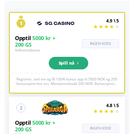
4.9 \ 5
1
Opptil
5000 kr +
200 GS
INGEN KODE
Velkomstbonus
Spill nå
Registrer, sett inn og få 100% bonus opp til 5000 NOK og 200
bonusspinn hos oss. Minsteinnskudd 200 NOK. Bonusspinn
fordelt over 10 dager, omsettes 35x. Innskudd med
Neteller/Skrill kvalifiserer ikke. Bonuser Generelle Vilkår og
Betingelser gjelder, 18+
4.8 \ 5
2
Opptil
5000 kr +
200 GS
INGEN KODE