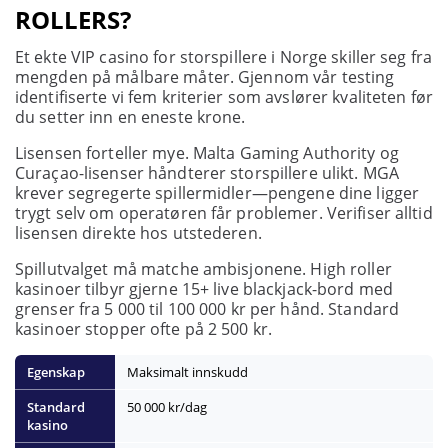
ROLLERS?
Et ekte VIP casino for storspillere i Norge skiller seg fra
mengden på målbare måter. Gjennom vår testing
identifiserte vi fem kriterier som avslører kvaliteten før
du setter inn en eneste krone.
Lisensen forteller mye. Malta Gaming Authority og
Curaçao-lisenser håndterer storspillere ulikt. MGA
krever segregerte spillermidler—pengene dine ligger
trygt selv om operatøren får problemer. Verifiser alltid
lisensen direkte hos utstederen.
Spillutvalget må matche ambisjonene. High roller
kasinoer tilbyr gjerne 15+ live blackjack-bord med
grenser fra 5 000 til 100 000 kr per hånd. Standard
kasinoer stopper ofte på 2 500 kr.
Maksimalt innskudd
50 000 kr/dag