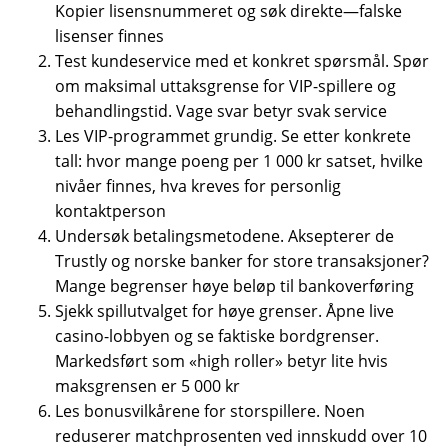
Kopier lisensnummeret og søk direkte—falske
lisenser finnes
Test kundeservice med et konkret spørsmål. Spør
om maksimal uttaksgrense for VIP-spillere og
behandlingstid. Vage svar betyr svak service
Les VIP-programmet grundig. Se etter konkrete
tall: hvor mange poeng per 1 000 kr satset, hvilke
nivåer finnes, hva kreves for personlig
kontaktperson
Undersøk betalingsmetodene. Aksepterer de
Trustly og norske banker for store transaksjoner?
Mange begrenser høye beløp til bankoverføring
Sjekk spillutvalget for høye grenser. Åpne live
casino-lobbyen og se faktiske bordgrenser.
Markedsført som «high roller» betyr lite hvis
maksgrensen er 5 000 kr
Les bonusvilkårene for storspillere. Noen
reduserer matchprosenten ved innskudd over 10