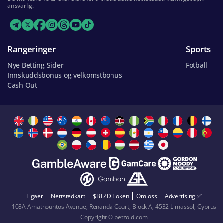
ansvarlig.
Rangeringer
Sports
Nye Betting Sider
Fotball
Innskuddsbonus og velkomstbonus
Cash Out
Ligaer
Nettstedkart
$BTZD Token
Om oss
Advertising ✅
108A Amathountos Avenue, Renanda Court, Block A, 4532 Limassol, Cyprus
Copyright © betzoid.com