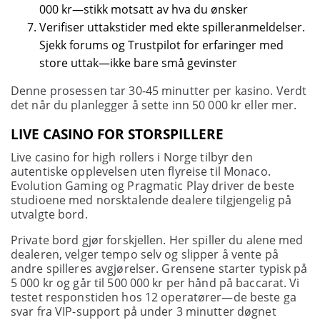
000 kr—stikk motsatt av hva du ønsker
Verifiser uttakstider med ekte spilleranmeldelser.
Sjekk forums og Trustpilot for erfaringer med
store uttak—ikke bare små gevinster
Denne prosessen tar 30-45 minutter per kasino. Verdt
det når du planlegger å sette inn 50 000 kr eller mer.
LIVE CASINO FOR STORSPILLERE
Live casino for high rollers i Norge tilbyr den
autentiske opplevelsen uten flyreise til Monaco.
Evolution Gaming og Pragmatic Play driver de beste
studioene med norsktalende dealere tilgjengelig på
utvalgte bord.
Private bord gjør forskjellen. Her spiller du alene med
dealeren, velger tempo selv og slipper å vente på
andre spilleres avgjørelser. Grensene starter typisk på
5 000 kr og går til 500 000 kr per hånd på baccarat. Vi
testet responstiden hos 12 operatører—de beste ga
svar fra VIP-support på under 3 minutter døgnet