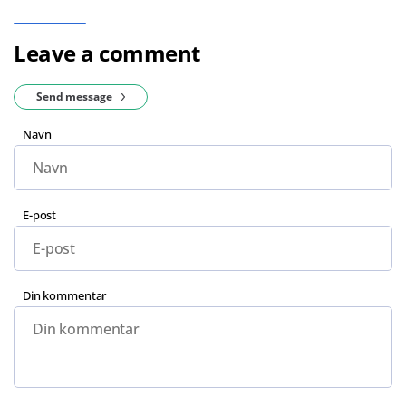
Leave a comment
Send message
Navn
E-post
Din kommentar