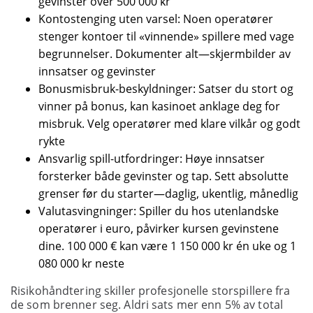
gevinster over 500 000 kr
Kontostenging uten varsel: Noen operatører
stenger kontoer til «vinnende» spillere med vage
begrunnelser. Dokumenter alt—skjermbilder av
innsatser og gevinster
Bonusmisbruk-beskyldninger: Satser du stort og
vinner på bonus, kan kasinoet anklage deg for
misbruk. Velg operatører med klare vilkår og godt
rykte
Ansvarlig spill-utfordringer: Høye innsatser
forsterker både gevinster og tap. Sett absolutte
grenser før du starter—daglig, ukentlig, månedlig
Valutasvingninger: Spiller du hos utenlandske
operatører i euro, påvirker kursen gevinstene
dine. 100 000 € kan være 1 150 000 kr én uke og 1
080 000 kr neste
Risikohåndtering skiller profesjonelle storspillere fra
de som brenner seg. Aldri sats mer enn 5% av total