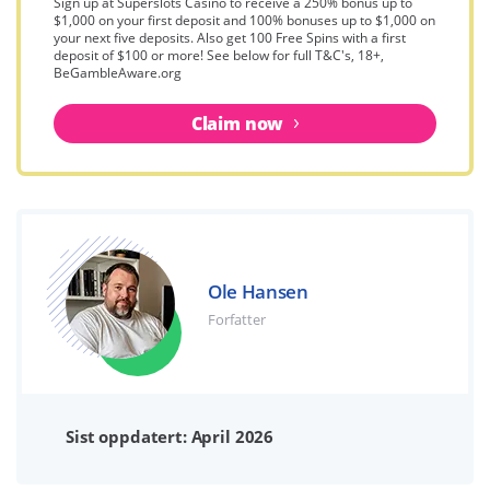
Sign up at Superslots Casino to receive a 250% bonus up to
$1,000 on your first deposit and 100% bonuses up to $1,000 on
your next five deposits. Also get 100 Free Spins with a first
deposit of $100 or more! See below for full T&C's, 18+,
BeGambleAware.org
Claim now
Ole Hansen
Forfatter
Sist oppdatert: April 2026