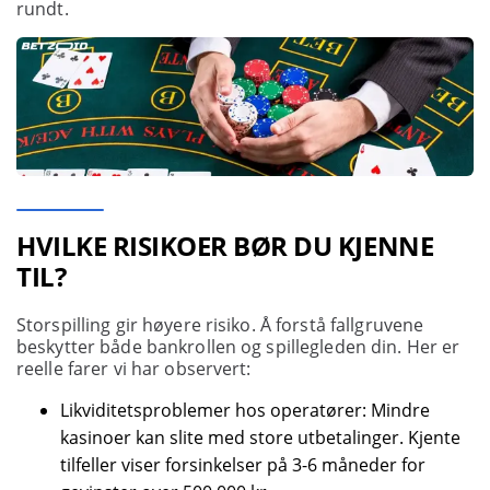
rundt.
HVILKE RISIKOER BØR DU KJENNE
TIL?
Storspilling gir høyere risiko. Å forstå fallgruvene
beskytter både bankrollen og spillegleden din. Her er
reelle farer vi har observert:
Likviditetsproblemer hos operatører: Mindre
kasinoer kan slite med store utbetalinger. Kjente
tilfeller viser forsinkelser på 3-6 måneder for