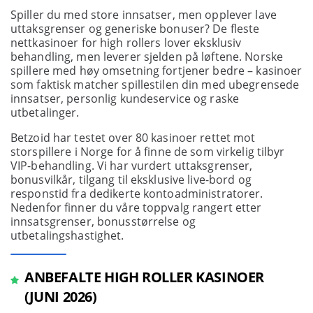
Spiller du med store innsatser, men opplever lave
uttaksgrenser og generiske bonuser? De fleste
nettkasinoer for high rollers lover eksklusiv
behandling, men leverer sjelden på løftene. Norske
spillere med høy omsetning fortjener bedre – kasinoer
som faktisk matcher spillestilen din med ubegrensede
innsatser, personlig kundeservice og raske
utbetalinger.
Betzoid har testet over 80 kasinoer rettet mot
storspillere i Norge for å finne de som virkelig tilbyr
VIP-behandling. Vi har vurdert uttaksgrenser,
bonusvilkår, tilgang til eksklusive live-bord og
responstid fra dedikerte kontoadministratorer.
Nedenfor finner du våre toppvalg rangert etter
innsatsgrenser, bonusstørrelse og
utbetalingshastighet.
ANBEFALTE HIGH ROLLER KASINOER
(JUNI 2026)