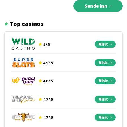
Sende inn
Top casinos
Visit
5 \ 5
Visit
4.9 \ 5
Visit
4.8 \ 5
Visit
4.7 \ 5
Visit
4.7 \ 5