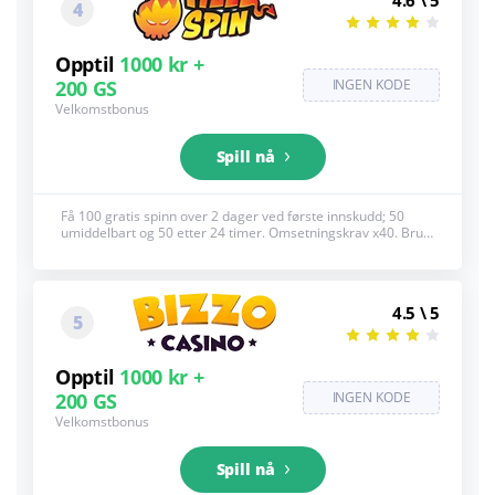
4.6 \ 5
4
Opptil
1000 kr +
200 GS
INGEN KODE
Velkomstbonus
Spill nå
Få 100 gratis spinn over 2 dager ved første innskudd; 50
umiddelbart og 50 etter 24 timer. Omsetningskrav x40. Bruk
på Wild Walker eller Aloha King Elvis hvis ikke tilgjengelig.
Gjelder kun første innskudd. Bonuser Generelle Vilkår og
Betingelser gjelder, 18+
4.5 \ 5
5
Opptil
1000 kr +
200 GS
INGEN KODE
Velkomstbonus
Spill nå