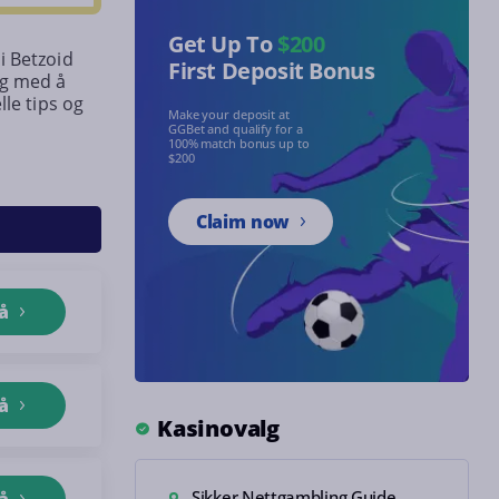
Get Up To
$200
 i Betzoid
First Deposit Bonus
ag med å
lle tips og
Make your deposit at
GGBet and qualify for a
100% match bonus up to
$200
Claim now
nå
nå
Kasinovalg
Sikker Nettgambling Guide
nå