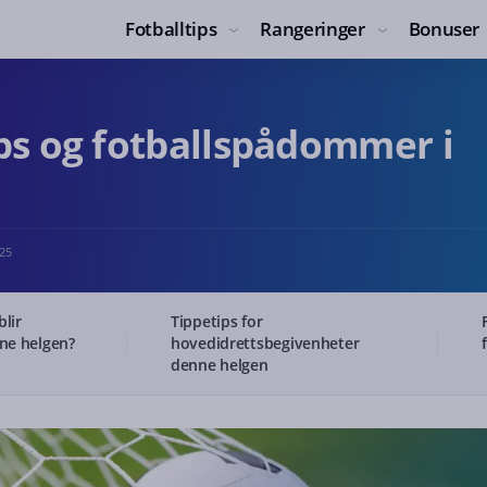
Fotballtips
Rangeringer
Bonuser
ips og fotballspådommer i
025
blir
Tippetips for
nne helgen?
hovedidrettsbegivenheter
denne helgen