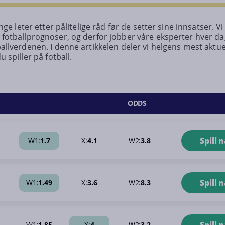
ge leter etter pålitelige råd før de setter sine innsatser. Vi
e fotballprognoser, og derfor jobber våre eksperter hver d
allverdenen. I denne artikkelen deler vi helgens mest aktue
 spiller på fotball.
ODDS
Spill 
W1:
1.7
X:
4.1
W2:
3.8
Spill 
W1:
1.49
X:
3.6
W2:
8.3
Spill 
W1:
1.85
X:
4
W2:
3.2