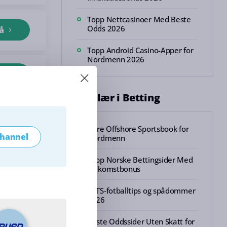
Topp Nettcasinoer Med Beste
Odds 2026
nå
Topp Android Casino-Apper for
Nordmenn 2026
nå
Populær i Betting
nå
Sikre Offshore Sportsbook for
Channel
Nordmenn
nå
Topp Norske Bettingsider Med
Velkomstbonus
BTTS-fotballtips og spådommer
2026
nå
Beste Oddssider Uten Skatt for