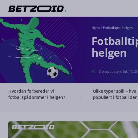
Hjem
/
Fotballtips i helgen
Fotballt
helgen
Sist oppdatert:
Jul. 17, 2
Hvordan forbereder vi
Ulike typer spill – hva 
fotballspådommer i helgen?
populært i fotball de