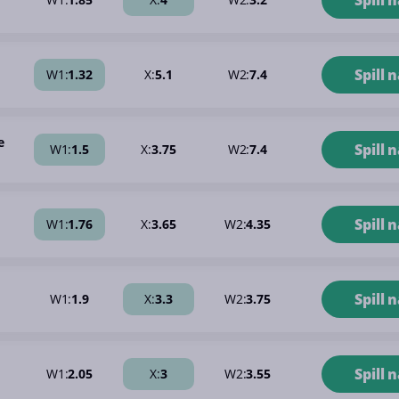
Spill 
W1:
1.32
X:
5.1
W2:
7.4
e
Spill 
W1:
1.5
X:
3.75
W2:
7.4
Spill 
W1:
1.76
X:
3.65
W2:
4.35
Spill 
W1:
1.9
X:
3.3
W2:
3.75
Spill 
W1:
2.05
X:
3
W2:
3.55