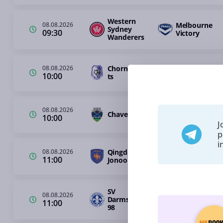
Western
08.08.2026
Melbourne
Sydney
09:30
Victory
Wanderers
08.08.2026
Chornomore
Kolos
10:00
ts
Kovalivka
08.08.2026
Chaves
Academica
10:00
J
p
i
08.08.2026
Qingdao
Shanghai
11:00
Jonoon
Shenhua
SV
08.08.2026
Darmstadt
Holstein Kiel
11:00
98