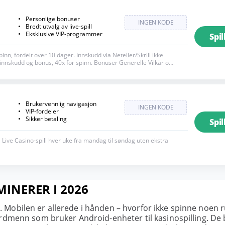
Personlige bonuser
INGEN KODE
Bredt utvalg av live-spill
Eksklusive VIP-programmer
Spil
n, fordelt over 10 dager. Innskudd via Neteller/Skrill ikke
 innskudd og bonus, 40x for spinn. Bonuser Generelle Vilkår og
Brukervennlig navigasjon
INGEN KODE
VIP-fordeler
Sikker betaling
Spil
l Live Casino-spill hver uke fra mandag til søndag uten ekstra
INERER I 2026
jel. Mobilen er allerede i hånden – hvorfor ikke spinne noen
ordmenn som bruker Android-enheter til kasinospilling. De 