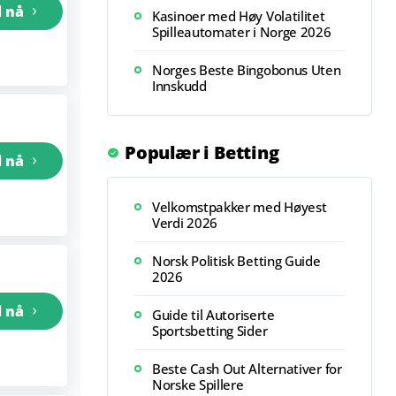
l nå
Kasinoer med Høy Volatilitet
Spilleautomater i Norge 2026
Norges Beste Bingobonus Uten
Innskudd
Populær i Betting
l nå
Velkomstpakker med Høyest
Verdi 2026
Norsk Politisk Betting Guide
2026
l nå
Guide til Autoriserte
Sportsbetting Sider
Beste Cash Out Alternativer for
Norske Spillere