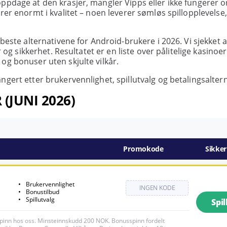
ppdage at den krasjer, mangler Vipps eller ikke fungerer o
rer enormt i kvalitet – noen leverer sømløs spillopplevels
beste alternativene for Android-brukere i 2026. Vi sjekket al
r og sikkerhet. Resultatet er en liste over pålitelige kasinoe
og bonuser uten skjulte vilkår.
gert etter brukervennlighet, spillutvalg og betalingsaltern
(JUNI 2026)
Promokode
Sikker
Brukervennlighet
INGEN KODE
Bonustilbud
Spillutvalg
Spil
spinn hos oss. Minsteinnskudd 200 NOK. Bonusspinn fordelt