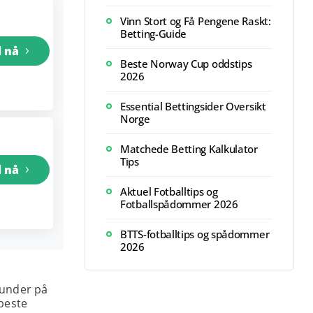
Vinn Stort og Få Pengene Raskt:
Betting-Guide
l nå
Beste Norway Cup oddstips
2026
Essential Bettingsider Oversikt
Norge
Matchede Betting Kalkulator
Tips
l nå
Aktuel Fotballtips og
Fotballspådommer 2026
BTTS-fotballtips og spådommer
2026
 runder på
beste