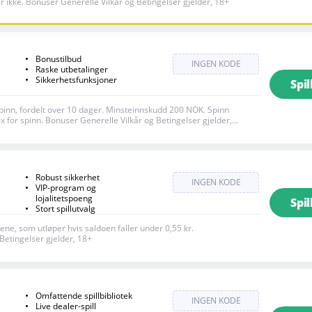
r ikke. Bonuser Generelle Vilkår og Betingelser gjelder, 18+
Bonustilbud
INGEN KODE
Raske utbetalinger
Sikkerhetsfunksjoner
Spil
pinn, fordelt over 10 dager. Minsteinnskudd 200 NOK. Spinn
 for spinn. Bonuser Generelle Vilkår og Betingelser gjelder,
Robust sikkerhet
INGEN KODE
VIP-program og
lojalitetspoeng
Spil
Stort spillutvalg
ene, som utløper hvis saldoen faller under 0,55 kr.
Betingelser gjelder, 18+
Omfattende spillbibliotek
INGEN KODE
Live dealer-spill