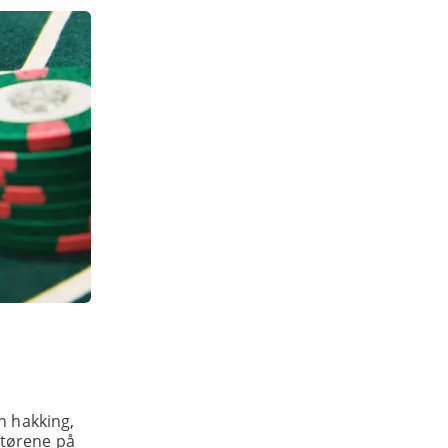
n hakking,
atørene på