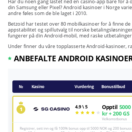
Har du noen gang lastet ned en casino-app bare for å o
din Samsung eller Pixel? Android kasinoer i Norge varie
andre føles som de ble laget i 2010.
Betzoid har testet over 80 mobilkasinoer for å finne de 
appstabilitet og spillutvalg til norske betalingsløsninge
fungerer på din Android-mobil, med raske utbetalinger 
Under finner du våre topplasserte Android-kasinoer, ran
ANBEFALTE ANDROID KASINOER 
№
Kasino
Vurdering
Bonustilbud
Opptil
5000
4.9 \ 5
1
kr + 200 GS
Velkomstbonus
Registrer, sett inn og få 100% bonus opp til 5000 NOK og 200 bonus