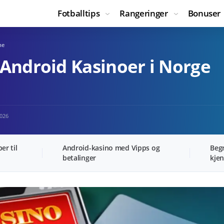
Fotballtips
Rangeringer
Bonuser
ne
 Android Kasinoer i Norge
2026
er til
Android-kasino med Vipps og
Beg
betalinger
kjen