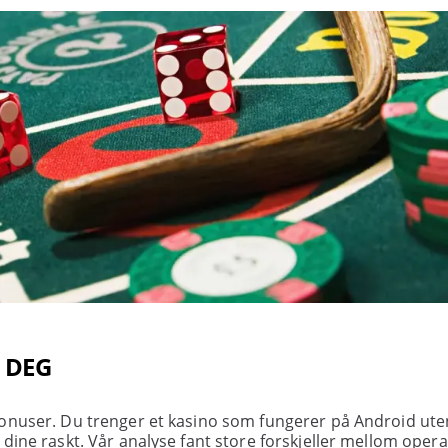
 DEG
bonuser. Du trenger et kasino som fungerer på Android ute
 dine raskt. Vår analyse fant store forskjeller mellom oper