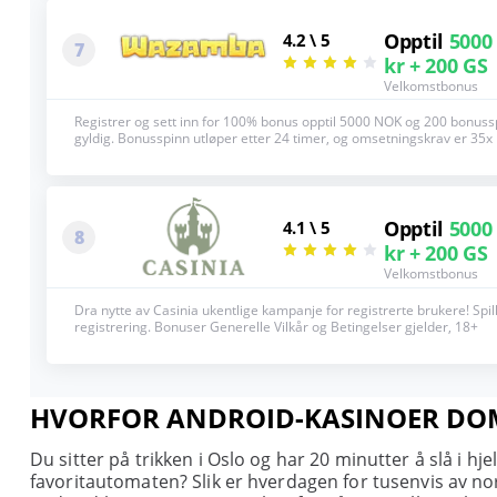
Opptil
5000
4.2 \ 5
7
kr + 200 GS
Velkomstbonus
Registrer og sett inn for 100% bonus opptil 5000 NOK og 200 bonusspin
gyldig. Bonusspinn utløper etter 24 timer, og omsetningskrav er 35x
Betingelser gjelder, 18+
Opptil
5000
4.1 \ 5
8
kr + 200 GS
Velkomstbonus
Dra nytte av Casinia ukentlige kampanje for registrerte brukere! Spil
registrering. Bonuser Generelle Vilkår og Betingelser gjelder, 18+
HVORFOR ANDROID-KASINOER DOM
Du sitter på trikken i Oslo og har 20 minutter å slå i h
favoritautomaten? Slik er hverdagen for tusenvis av n