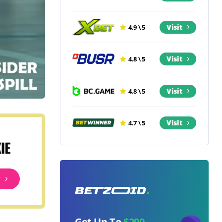
Visit
4.9 \ 5
Visit
4.8 \ 5
Visit
4.8 \ 5
Visit
4.7 \ 5
w
Get Up To
$200