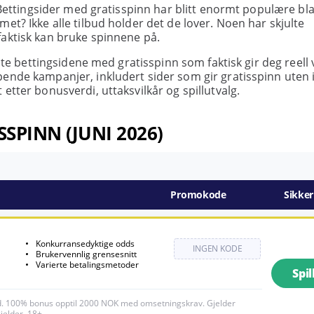
? Bettingsider med gratisspinn har blitt enormt populære bl
et? Ikke alle tilbud holder det de lover. Noen har skjulte
faktisk kan bruke spinnene på.
ste bettingsidene med gratisspinn som faktisk gir deg reell v
pende kampanjer, inkludert sider som gir gratisspinn uten
etter bonusverdi, uttaksvilkår og spillutvalg.
SPINN (JUNI 2026)
Promokode
Sikker
Konkurransedyktige odds
INGEN KODE
Brukervennlig grensesnitt
Varierte betalingsmetoder
Spil
kudd. 100% bonus opptil 2000 NOK med omsetningskrav. Gjelder
gjelder, 18+