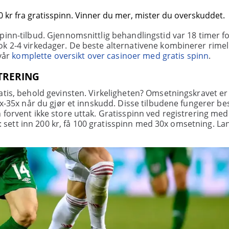
0 kr fra gratisspinn. Vinner du mer, mister du overskuddet.
pinn-tilbud. Gjennomsnittlig behandlingstid var 18 timer fo
k 2-4 virkedager. De beste alternativene kombinerer rimeli
 vår
komplette oversikt over casinoer med gratis spinn
.
TRERING
atis, behold gevinsten. Virkeligheten? Omsetningskravet er
5x-35x når du gjør et innskudd. Disse tilbudene fungerer b
 forvent ikke store uttak. Gratisspinn ved registrering me
ud: sett inn 200 kr, få 100 gratisspinn med 30x omsetning. L