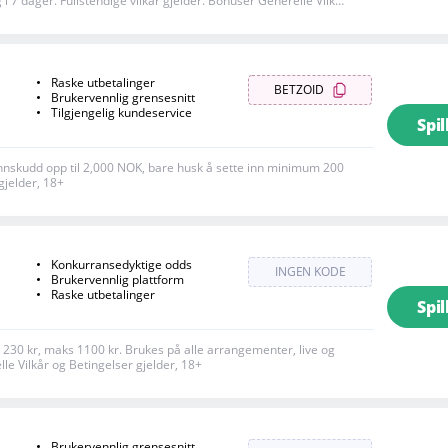
 7 dager. Fullstendige vilkår gjelder. Bonuser Generelle Vilkår
0
First
Up to
$500 + $10
100% 
Bonus
Casino Chips
First
Welc
Raske utbetalinger
BETZOID
Brukervennlig grensesnitt
Deposit Bonus
Tilgjengelig kundeservice
Spil
Visit
 innskudd opp til 2,000 NOK, bare husk å sette inn minimum 200
 to $200 as a First
Up to $2500! Receiv
gjelder, 18+
match on your initial
deposit, up to the 
m bonus amount. To
and withdraw your bon
Up to $500 First Deposit Bonus Plus a $10 Casino
us, satisfy specific
wagering requirements.
Chip! Enjoy a 100% match on your first deposit up to
w for full T&C;'s, 18+,
BeGa
the maximum bonus amount. To release and
e.org
withdraw your bonus, adhere to the specific wagering
requirements. See below for full T&C;'s, 18+,
BeGambleAware.org
Konkurransedyktige odds
INGEN KODE
Brukervennlig plattform
Raske utbetalinger
Spil
r 230 kr, maks 1100 kr. Brukes på alle arrangementer, live og
e Vilkår og Betingelser gjelder, 18+
Brukervennlig grensesnitt