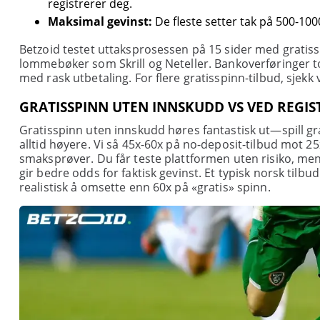
registrerer deg.
Maksimal gevinst:
De fleste setter tak på 500-100
Betzoid testet uttaksprosessen på 15 sider med gratiss
lommebøker som Skrill og Neteller. Bankoverføringer to
med rask utbetaling. For flere gratisspinn-tilbud, sjekk
GRATISSPINN UTEN INNSKUDD VS VED REGIS
Gratisspinn uten innskudd høres fantastisk ut—spill gr
alltid høyere. Vi så 45x-60x på no-deposit-tilbud mot 2
smaksprøver. Du får teste plattformen uten risiko, men
gir bedre odds for faktisk gevinst. Et typisk norsk tilb
realistisk å omsette enn 60x på «gratis» spinn.