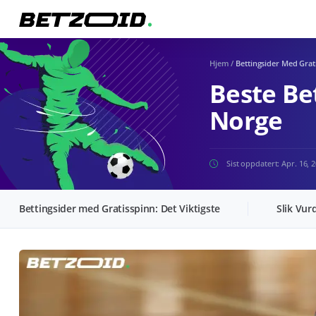
Hjem
/
Bettingsider Med Grati
Beste Be
Norge
Sist oppdatert:
Apr. 16, 
Bettingsider med Gratisspinn: Det Viktigste
Slik Vur