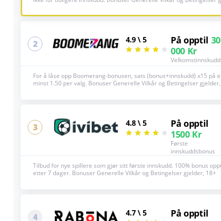
På opptil
30
4.9 \ 5
2
000 Kr
Velkomstinnskud
For å låse opp Boomerang-bonusen, sats (bonus+innskudd) x15 på e
minst 1.50 per valg. Bonuser Generelle Vilkår og Betingelser gjelder
På opptil
4.8 \ 5
3
1500 Kr
Første
innskuddsbonus
Tilbud for nye spillere som gjør sitt første innskudd. 100% bonus op
etter 7 dager. Bonuser Generelle Vilkår og Betingelser gjelder, 18+
På opptil
4.7 \ 5
4