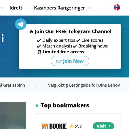
Idrett
Kasinoers Rangeringer
🔥 Join Our FREE Telegram Channel
i
✔️ Daily expert tips ✔️ Live scores
✔️ Match analysis ✔️ Breaking news
⏰ Limited free access
👉 Join Now
å Gratisspinn
Velg Riktig Bettingside for Dine Behov
Top bookmakers
Visit
5 \ 5