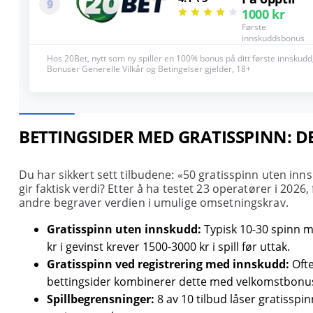
9
1000 kr
Første
innskuddsbonus
Hos 20Bet, nytt som ny spiller en 100% bonus på ditt første innsku
Bonuser Generelle Vilkår og Betingelser gjelder, 18+
BETTINGSIDER MED GRATISSPINN: DE
Du har sikkert sett tilbudene: «50 gratisspinn uten inns
gir faktisk verdi? Etter å ha testet 23 operatører i 2026,
andre begraver verdien i umulige omsetningskrav.
Gratisspinn uten innskudd:
Typisk 10-30 spinn me
kr i gevinst krever 1500-3000 kr i spill før uttak.
Gratisspinn ved registrering med innskudd:
Ofte
bettingsider kombinerer dette med velkomstbonu
Spillbegrensninger:
8 av 10 tilbud låser gratisspinn