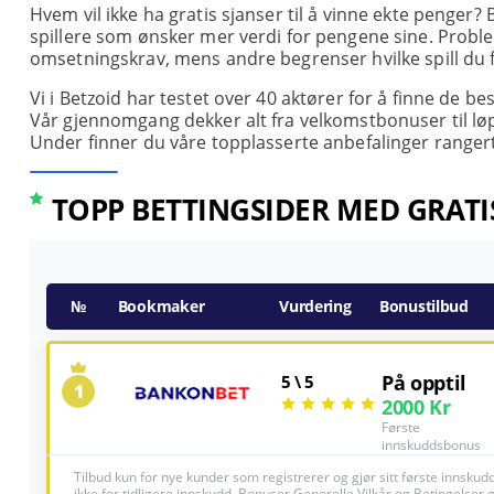
Hvem vil ikke ha gratis sjanser til å vinne ekte penger
spillere som ønsker mer verdi for pengene sine. Problem
omsetningskrav, mens andre begrenser hvilke spill du 
Vi i Betzoid har testet over 40 aktører for å finne de be
Vår gjennomgang dekker alt fra velkomstbonuser til lø
Under finner du våre topplasserte anbefalinger rangert 
TOPP BETTINGSIDER MED GRATIS
№
Bookmaker
Vurdering
Bonustilbud
På opptil
5 \ 5
1
2000 Kr
Første
innskuddsbonus
Tilbud kun for nye kunder som registrerer og gjør sitt første inns
ikke for tidligere innskudd. Bonuser Generelle Vilkår og Betingelser 