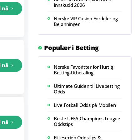
Innskudd 2026
l nå
Norske VIP Casino Fordeler og
Belønninger
Populær i Betting
l nå
Norske Favoritter for Hurtig
Betting-Utbetaling
Ultimate Guiden til Livebetting
Channel
Odds
Live Fotball Odds på Mobilen
Beste UEFA Champions League
l nå
Oddstips
Eliteserien Oddstips &