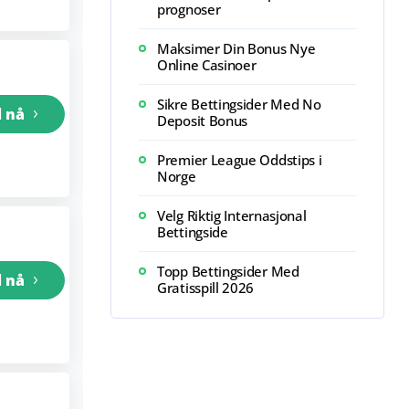
prognoser
Maksimer Din Bonus Nye
Up TO
$2500
Online Casinoer
ome Bonus
Sikre Bettingsider Med No
l nå
Visit
Deposit Bonus
Premier League Oddstips i
e a 100% bonus on your initial
maximum bonus value. To access
Norge
us, you need to fulfill specific
 See below for full T&C;'s, 18+,
mbleAware.org
Velg Riktig Internasjonal
Bettingside
Topp Bettingsider Med
l nå
Gratisspill 2026