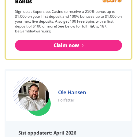
Bonus
Sign up at Superslots Casino to receive a 250% bonus up to
$1,000 on your first deposit and 100% bonuses up to $1,000 on
your next five deposits. Also get 100 Free Spins with a first
deposit of $100 or more! See below for full T&C's, 18+,
BeGambleAware.org
Claim now
Ole Hansen
Forfatter
Sist oppdatert: April 2026