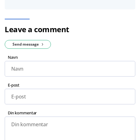
Leave a comment
Send message
Navn
E-post
Din kommentar