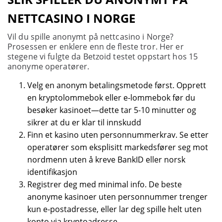
NETTCASINO I NORGE
Vil du spille anonymt på nettcasino i Norge?
Prosessen er enklere enn de fleste tror. Her er
stegene vi fulgte da Betzoid testet oppstart hos 15
anonyme operatører.
Velg en anonym betalingsmetode først. Opprett
en kryptolommebok eller e-lommebok før du
besøker kasinoet—dette tar 5-10 minutter og
sikrer at du er klar til innskudd
Finn et kasino uten personnummerkrav. Se etter
operatører som eksplisitt markedsfører seg mot
nordmenn uten å kreve BankID eller norsk
identifikasjon
Registrer deg med minimal info. De beste
anonyme kasinoer uten personnummer trenger
kun e-postadresse, eller lar deg spille helt uten
konto via kryptoadresse