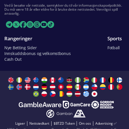
Ved å besøke vår nettside, samtykker du til vår informasjonskapselpolitikk.
Du må være 18 år eller eldre for å bruke dette nettstedet. Vennligst spill
ansvarlig.
Rangeringer
Sports
Nye Betting Sider
Fotball
Innskuddsbonus og velkomstbonus
Cash Out
Ligaer
Nettstedkart
$BTZD Token
Om oss
Advertising ✅