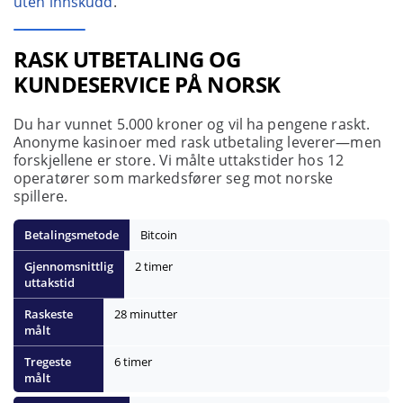
uten innskudd
.
RASK UTBETALING OG
KUNDESERVICE PÅ NORSK
Du har vunnet 5.000 kroner og vil ha pengene raskt.
Anonyme kasinoer med rask utbetaling leverer—men
forskjellene er store. Vi målte uttakstider hos 12
operatører som markedsfører seg mot norske
spillere.
Bitcoin
2 timer
28 minutter
6 timer