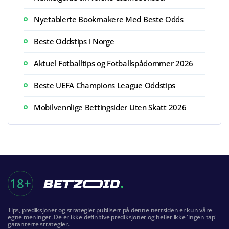
Nyetablerte Bookmakere Med Beste Odds
Beste Oddstips i Norge
Aktuel Fotballtips og Fotballspådommer 2026
Beste UEFA Champions League Oddstips
Mobilvennlige Bettingsider Uten Skatt 2026
18+
Tips, prediksjoner og strategier publisert på denne nettsiden er kun våre
egne meninger. De er ikke definitive prediksjoner og heller ikke 'ingen tap'
garanterte strategier.