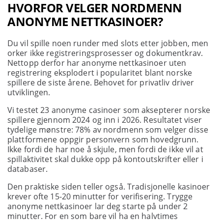
HVORFOR VELGER NORDMENN
ANONYME NETTKASINOER?
Du vil spille noen runder med slots etter jobben, men
orker ikke registreringsprosesser og dokumentkrav.
Nettopp derfor har anonyme nettkasinoer uten
registrering eksplodert i popularitet blant norske
spillere de siste årene. Behovet for privatliv driver
utviklingen.
Vi testet 23 anonyme casinoer som aksepterer norske
spillere gjennom 2024 og inn i 2026. Resultatet viser
tydelige mønstre: 78% av nordmenn som velger disse
plattformene oppgir personvern som hovedgrunn.
Ikke fordi de har noe å skjule, men fordi de ikke vil at
spillaktivitet skal dukke opp på kontoutskrifter eller i
databaser.
Den praktiske siden teller også. Tradisjonelle kasinoer
krever ofte 15-20 minutter for verifisering. Trygge
anonyme nettkasinoer lar deg starte på under 2
minutter. For en som bare vil ha en halvtimes