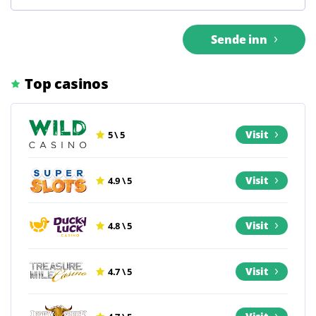
Sende inn
Top casinos
Visit
5 \ 5
Visit
4.9 \ 5
Visit
4.8 \ 5
Visit
4.7 \ 5