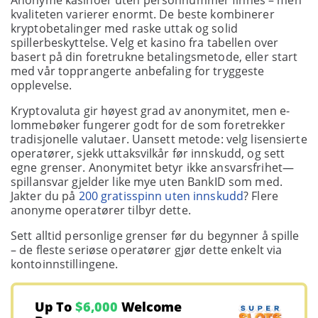
Anonyme kasinoer uten personnummer finnes – men
kvaliteten varierer enormt. De beste kombinerer
kryptobetalinger med raske uttak og solid
spillerbeskyttelse. Velg et kasino fra tabellen over
basert på din foretrukne betalingsmetode, eller start
med vår topprangerte anbefaling for tryggeste
opplevelse.
Kryptovaluta gir høyest grad av anonymitet, men e-
lommebøker fungerer godt for de som foretrekker
tradisjonelle valutaer. Uansett metode: velg lisensierte
operatører, sjekk uttaksvilkår før innskudd, og sett
egne grenser. Anonymitet betyr ikke ansvarsfrihet—
spillansvar gjelder like mye uten BankID som med.
Jakter du på
200 gratisspinn uten innskudd
? Flere
anonyme operatører tilbyr dette.
Sett alltid personlige grenser før du begynner å spille
– de fleste seriøse operatører gjør dette enkelt via
kontoinnstillingene.
Up To
$6,000
Welcome