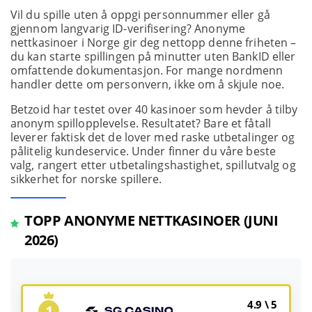
Vil du spille uten å oppgi personnummer eller gå
gjennom langvarig ID-verifisering? Anonyme
nettkasinoer i Norge gir deg nettopp denne friheten –
du kan starte spillingen på minutter uten BankID eller
omfattende dokumentasjon. For mange nordmenn
handler dette om personvern, ikke om å skjule noe.
Betzoid har testet over 40 kasinoer som hevder å tilby
anonym spillopplevelse. Resultatet? Bare et fåtall
leverer faktisk det de lover med raske utbetalinger og
pålitelig kundeservice. Under finner du våre beste
valg, rangert etter utbetalingshastighet, spillutvalg og
sikkerhet for norske spillere.
TOPP ANONYME NETTKASINOER (JUNI
2026)
4.9 \ 5
1