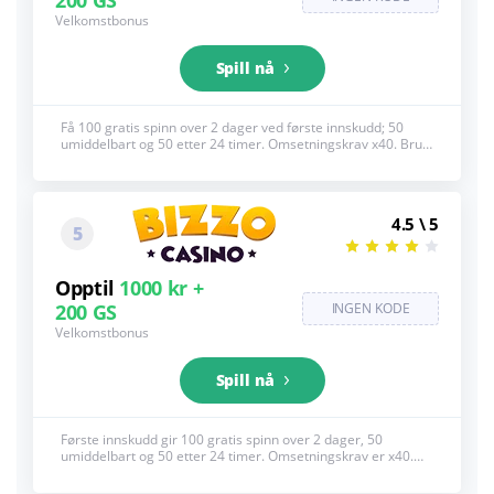
200 GS
Velkomstbonus
Spill nå
Få 100 gratis spinn over 2 dager ved første innskudd; 50
umiddelbart og 50 etter 24 timer. Omsetningskrav x40. Bruk
på Wild Walker eller Aloha King Elvis hvis ikke tilgjengelig.
Gjelder kun første innskudd. Bonuser Generelle Vilkår og
Betingelser gjelder, 18+
4.5 \ 5
5
Opptil
1000 kr +
200 GS
INGEN KODE
Velkomstbonus
Spill nå
Første innskudd gir 100 gratis spinn over 2 dager, 50
umiddelbart og 50 etter 24 timer. Omsetningskrav er x40.
Gjelder kun for ditt første innskudd. Generelle betingelser
gjelder. Bonuser Generelle Vilkår og Betingelser gjelder, 18+