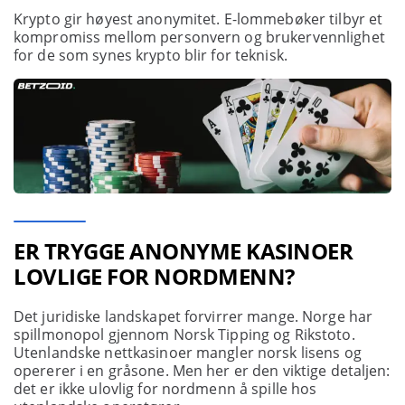
Krypto gir høyest anonymitet. E-lommebøker tilbyr et
kompromiss mellom personvern og brukervennlighet
for de som synes krypto blir for teknisk.
ER TRYGGE ANONYME KASINOER
LOVLIGE FOR NORDMENN?
Det juridiske landskapet forvirrer mange. Norge har
spillmonopol gjennom Norsk Tipping og Rikstoto.
Utenlandske nettkasinoer mangler norsk lisens og
opererer i en gråsone. Men her er den viktige detaljen:
det er ikke ulovlig for nordmenn å spille hos