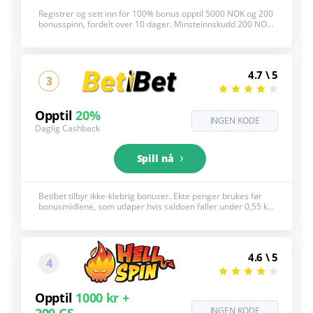
Registrer og sett inn for 100% bonus opptil 5000 NOK og 200
bonusspinn, fordelt over 10 dager. Minsteinnskudd 200 NOK.
Spinn utløper etter 24 timer. Omsetningskrav er 35x
innskudd og bonus, 40x for spinn. Bonuser Generelle Vilkår
og Betingelser gjelder, 18+
4.7 \ 5
3
Opptil
20%
INGEN KODE
Daglig Cashback
Spill nå
Betibet tilbyr ikke-klebrig bonuser. Ekte penger brukes før
bonusmidlene, som utløper hvis saldoen faller under 0,55 kr.
Omsetningskrav må oppfylles før uttak. Bonuser Generelle
Vilkår og Betingelser gjelder, 18+
4.6 \ 5
4
Opptil
1000 kr +
INGEN KODE