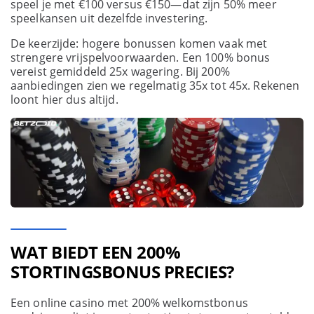
speel je met €100 versus €150—dat zijn 50% meer
speelkansen uit dezelfde investering.
De keerzijde: hogere bonussen komen vaak met
strengere vrijspelvoorwaarden. Een 100% bonus
vereist gemiddeld 25x wagering. Bij 200%
aanbiedingen zien we regelmatig 35x tot 45x. Rekenen
loont hier dus altijd.
WAT BIEDT EEN 200%
STORTINGSBONUS PRECIES?
Een online casino met 200% welkomstbonus