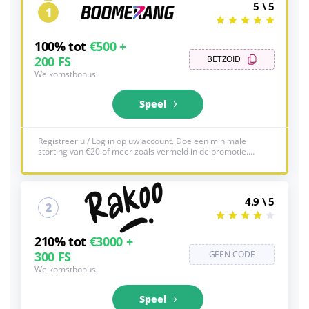
5 \ 5
1
100% tot
€500 +
200 FS
BETZOID
Welkomstbonus
Speel
Registreer u / Log in op uw account. Doe een minimale
storting van €20 of meer zoals vermeld in de promotie.
Accepteer een bonus in uw profiel. Geniet van het spel! Zie
onder voor alle AV, 18+
4.9 \ 5
2
210% tot
€3000 +
300 FS
GEEN CODE
Welkomstbonus
Speel