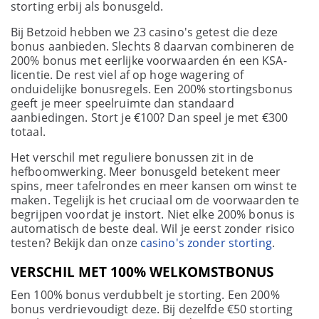
storting erbij als bonusgeld.
Bij Betzoid hebben we 23 casino's getest die deze
bonus aanbieden. Slechts 8 daarvan combineren de
200% bonus met eerlijke voorwaarden én een KSA-
licentie. De rest viel af op hoge wagering of
onduidelijke bonusregels. Een 200% stortingsbonus
geeft je meer speelruimte dan standaard
aanbiedingen. Stort je €100? Dan speel je met €300
totaal.
Het verschil met reguliere bonussen zit in de
hefboomwerking. Meer bonusgeld betekent meer
spins, meer tafelrondes en meer kansen om winst te
maken. Tegelijk is het cruciaal om de voorwaarden te
begrijpen voordat je instort. Niet elke 200% bonus is
automatisch de beste deal. Wil je eerst zonder risico
testen? Bekijk dan onze
casino's zonder storting
.
VERSCHIL MET 100% WELKOMSTBONUS
Een 100% bonus verdubbelt je storting. Een 200%
bonus verdrievoudigt deze. Bij dezelfde €50 storting