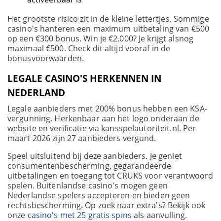
Het grootste risico zit in de kleine lettertjes. Sommige
casino's hanteren een maximum uitbetaling van €500
op een €300 bonus. Win je €2.000? Je krijgt alsnog
maximaal €500. Check dit altijd vooraf in de
bonusvoorwaarden.
LEGALE CASINO'S HERKENNEN IN
NEDERLAND
Legale aanbieders met 200% bonus hebben een KSA-
vergunning. Herkenbaar aan het logo onderaan de
website en verificatie via kansspelautoriteit.nl. Per
maart 2026 zijn 27 aanbieders vergund.
Speel uitsluitend bij deze aanbieders. Je geniet
consumentenbescherming, gegarandeerde
uitbetalingen en toegang tot CRUKS voor verantwoord
spelen. Buitenlandse casino's mogen geen
Nederlandse spelers accepteren en bieden geen
rechtsbescherming. Op zoek naar extra's? Bekijk ook
onze
casino's met 25 gratis spins
als aanvulling.