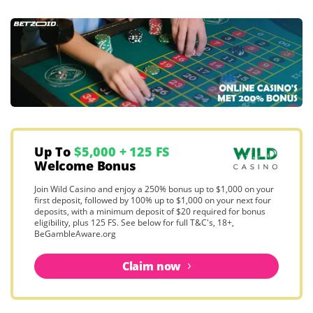
Up To
$5,000 + 125 FS
Welcome Bonus
Join Wild Casino and enjoy a 250% bonus up to $1,000 on your
first deposit, followed by 100% up to $1,000 on your next four
deposits, with a minimum deposit of $20 required for bonus
eligibility, plus 125 FS. See below for full T&C's, 18+,
BeGambleAware.org
Claim now