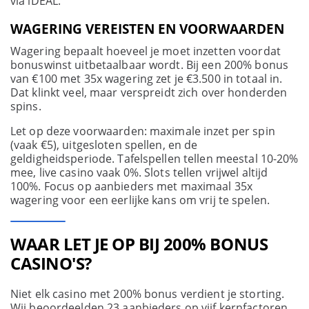
via iDEAL.
WAGERING VEREISTEN EN VOORWAARDEN
Wagering bepaalt hoeveel je moet inzetten voordat
bonuswinst uitbetaalbaar wordt. Bij een 200% bonus
van €100 met 35x wagering zet je €3.500 in totaal in.
Dat klinkt veel, maar verspreidt zich over honderden
spins.
Let op deze voorwaarden: maximale inzet per spin
(vaak €5), uitgesloten spellen, en de
geldigheidsperiode. Tafelspellen tellen meestal 10-20%
mee, live casino vaak 0%. Slots tellen vrijwel altijd
100%. Focus op aanbieders met maximaal 35x
wagering voor een eerlijke kans om vrij te spelen.
WAAR LET JE OP BIJ 200% BONUS
CASINO'S?
Niet elk casino met 200% bonus verdient je storting.
Wij beoordeelden 23 aanbieders op vijf kernfactoren.