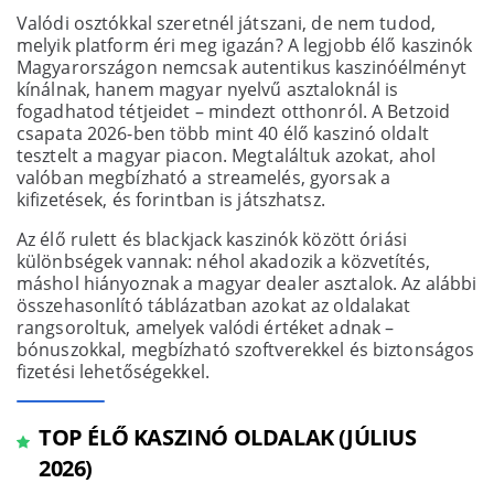
Valódi osztókkal szeretnél játszani, de nem tudod,
melyik platform éri meg igazán? A legjobb élő kaszinók
Magyarországon nemcsak autentikus kaszinóélményt
kínálnak, hanem magyar nyelvű asztaloknál is
fogadhatod tétjeidet – mindezt otthonról. A Betzoid
csapata 2026-ben több mint 40 élő kaszinó oldalt
tesztelt a magyar piacon. Megtaláltuk azokat, ahol
valóban megbízható a streamelés, gyorsak a
kifizetések, és forintban is játszhatsz.
Az élő rulett és blackjack kaszinók között óriási
különbségek vannak: néhol akadozik a közvetítés,
máshol hiányoznak a magyar dealer asztalok. Az alábbi
összehasonlító táblázatban azokat az oldalakat
rangsoroltuk, amelyek valódi értéket adnak –
bónuszokkal, megbízható szoftverekkel és biztonságos
fizetési lehetőségekkel.
TOP ÉLŐ KASZINÓ OLDALAK (JÚLIUS
2026)