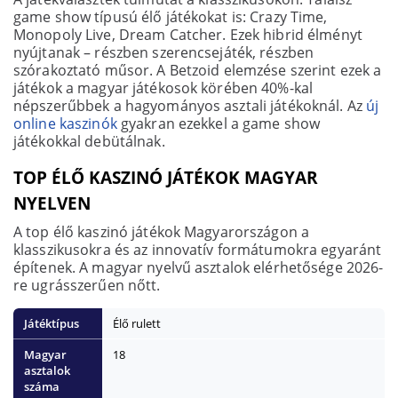
game show típusú élő játékokat is: Crazy Time,
Monopoly Live, Dream Catcher. Ezek hibrid élményt
nyújtanak – részben szerencsejáték, részben
szórakoztató műsor. A Betzoid elemzése szerint ezek a
játékok a magyar játékosok körében 40%-kal
népszerűbbek a hagyományos asztali játékoknál. Az
új
online kaszinók
gyakran ezekkel a game show
játékokkal debütálnak.
TOP ÉLŐ KASZINÓ JÁTÉKOK MAGYAR
NYELVEN
A top élő kaszinó játékok Magyarországon a
klasszikusokra és az innovatív formátumokra egyaránt
építenek. A magyar nyelvű asztalok elérhetősége 2026-
re ugrásszerűen nőtt.
Élő rulett
18