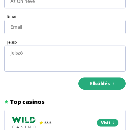
Email
Jelszó
Elküldés
Top casinos
Visit
5 \ 5