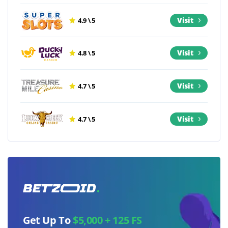
Visit
4.9 \ 5
Visit
4.8 \ 5
Visit
4.7 \ 5
Visit
4.7 \ 5
Get Up To
$5,000 + 125 FS