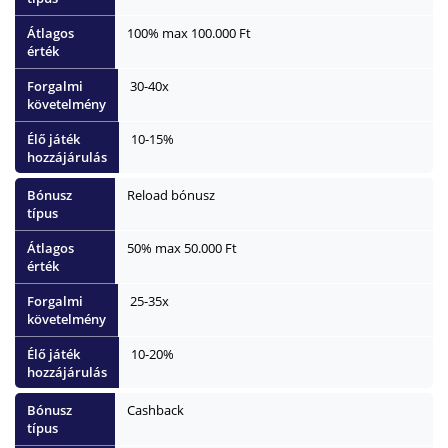
100% max 100.000 Ft
30-40x
10-15%
Reload bónusz
50% max 50.000 Ft
25-35x
10-20%
Cashback