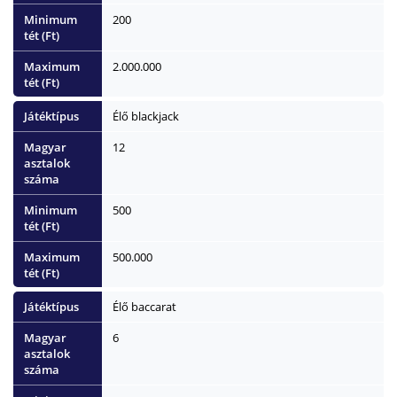
200
2.000.000
Élő blackjack
12
500
500.000
Élő baccarat
6