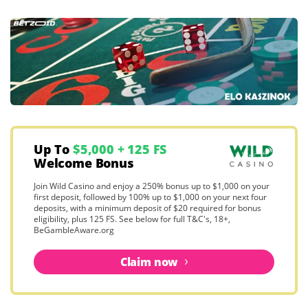
Up To
$5,000 + 125 FS
Welcome Bonus
Join Wild Casino and enjoy a 250% bonus up to $1,000 on your
first deposit, followed by 100% up to $1,000 on your next four
deposits, with a minimum deposit of $20 required for bonus
eligibility, plus 125 FS. See below for full T&C's, 18+,
BeGambleAware.org
Claim now