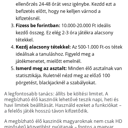
ellenőrzés 24-48 órát vesz igénybe. Kezdd ezt a
befizetés előtt, hogy ne kelljen várnod a
kifizetésnél.
Fizess be forintban:
10.000-20.000 Ft ideális
kezdő összeg. Ez elég 2-3 óra játékra alacsony
tétekkel.
Kezdj alacsony tétekkel:
Az 500-1.000 Ft-os tétek
ideálisak a tanuláshoz. Figyeld meg a
játékmenetet, mielőtt emelnél.
Ismerd meg az asztalt:
Minden élő asztalnak van
statisztikája. Ruletnél nézd meg az előző 100
pörgetést, blackjacknél a szabályokat.
A legfontosabb tanács: állíts be költési limitet. A
megbízható élő kaszinók lehetővé teszik napi, heti és
havi limitek beállítását. Használd ezeket a funkciókat –
a felelős játék hosszú távon kifizetődik.
A megbízható élő kaszinók magyaroknak nem csak HD
minőségű közvetítést nyújtanak – fontos a magyar