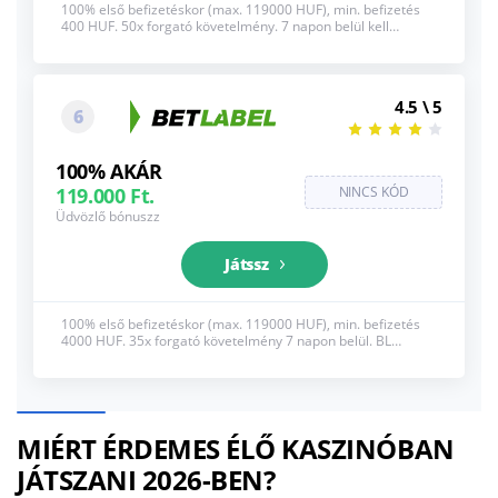
100% első befizetéskor (max. 119000 HUF), min. befizetés
400 HUF. 50x forgató követelmény. 7 napon belül kell
felhasználni. 22Games játékoknál dupla beszámítás
(kivételekkel). Max. tét 2000 HUF. Háztartásonként 1 bónusz.
KYC szükséges. Lásd alább a teljes T&C-t, 18+
4.5 \ 5
6
100% AKÁR
119.000 Ft.
NINCS KÓD
Üdvözlő bónuszz
Játssz
100% első befizetéskor (max. 119000 HUF), min. befizetés
4000 HUF. 35x forgató követelmény 7 napon belül. BL
Games/22Games játékoknál dupla beszámítás (kivételekkel).
Max. tét 2000 HUF. 30 ingyenes pörgetés a Mariachi
Afortunado játékban. KYC és aktív telefonszám szükséges.
Lásd alább a teljes T&C-t, 18+
MIÉRT ÉRDEMES ÉLŐ KASZINÓBAN
JÁTSZANI 2026-BEN?