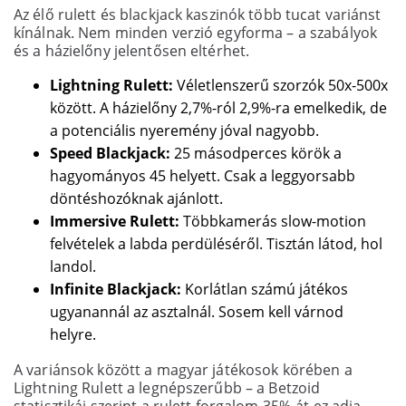
Az élő rulett és blackjack kaszinók több tucat variánst
kínálnak. Nem minden verzió egyforma – a szabályok
és a házielőny jelentősen eltérhet.
Lightning Rulett:
Véletlenszerű szorzók 50x-500x
között. A házielőny 2,7%-ról 2,9%-ra emelkedik, de
a potenciális nyeremény jóval nagyobb.
Speed Blackjack:
25 másodperces körök a
hagyományos 45 helyett. Csak a leggyorsabb
döntéshozóknak ajánlott.
Immersive Rulett:
Többkamerás slow-motion
felvételek a labda perdüléséről. Tisztán látod, hol
landol.
Infinite Blackjack:
Korlátlan számú játékos
ugyanannál az asztalnál. Sosem kell várnod
helyre.
A variánsok között a magyar játékosok körében a
Lightning Rulett a legnépszerűbb – a Betzoid
statisztikái szerint a rulett forgalom 35%-át ez adja.