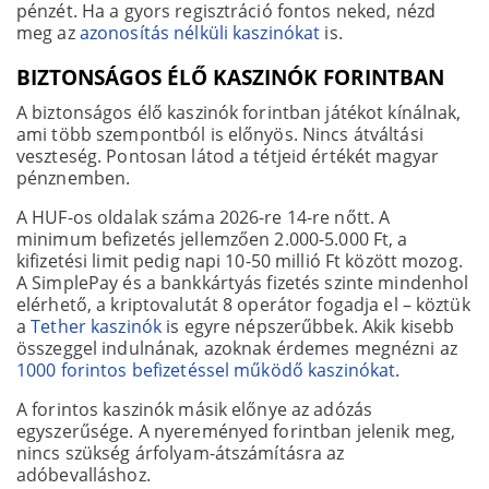
pénzét. Ha a gyors regisztráció fontos neked, nézd
meg az
azonosítás nélküli kaszinókat
is.
BIZTONSÁGOS ÉLŐ KASZINÓK FORINTBAN
A biztonságos élő kaszinók forintban játékot kínálnak,
ami több szempontból is előnyös. Nincs átváltási
veszteség. Pontosan látod a tétjeid értékét magyar
pénznemben.
A HUF-os oldalak száma 2026-re 14-re nőtt. A
minimum befizetés jellemzően 2.000-5.000 Ft, a
kifizetési limit pedig napi 10-50 millió Ft között mozog.
A SimplePay és a bankkártyás fizetés szinte mindenhol
elérhető, a kriptovalutát 8 operátor fogadja el – köztük
a
Tether kaszinók
is egyre népszerűbbek. Akik kisebb
összeggel indulnának, azoknak érdemes megnézni az
1000 forintos befizetéssel működő kaszinókat
.
A forintos kaszinók másik előnye az adózás
egyszerűsége. A nyereményed forintban jelenik meg,
nincs szükség árfolyam-átszámításra az
adóbevalláshoz.