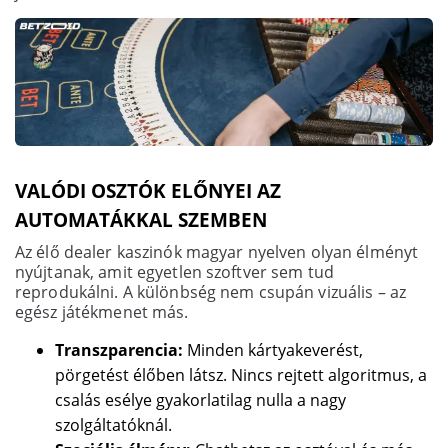
VALÓDI OSZTÓK ELŐNYEI AZ
AUTOMATÁKKAL SZEMBEN
Az élő dealer kaszinók magyar nyelven olyan élményt
nyújtanak, amit egyetlen szoftver sem tud
reprodukálni. A különbség nem csupán vizuális – az
egész játékmenet más.
Transzparencia:
Minden kártyakeverést,
pörgetést élőben látsz. Nincs rejtett algoritmus, a
csalás esélye gyakorlatilag nulla a nagy
szolgáltatóknál.