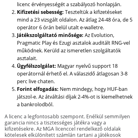
licenc érvényességét a szabályozó honlapján.
Kifizetési sebesség:
Teszteltük a kifizetéseket
mind a 23 vizsgált oldalon. Az átlag 24-48 óra, de 5
operátor 6 órán belül utalt e-walletre.
Játékszolgáltató minősége:
Az Evolution,
Pragmatic Play és Ezugi asztalok auditált RNG-vel
működnek. Kerüld az ismeretlen szolgáltatók
asztalait.
Ügyfélszolgálat:
Magyar nyelvű support 18
operátornál érhető el. A válaszidő átlagosan 3-8
perc live chaten.
Forint elfogadás:
Nem mindegy, hogy HUF-ban
játszol-e. Az átváltási díjak 2-4%-ot is kiemelhetnek
a bankrolodból.
A licenc a legfontosabb szempont. Enélkül semmilyen
garancia nincs a tisztességes játékra vagy a
kifizetésekre. Az MGA licenccel rendelkező oldalak
kötelesek elkülönített számlán tartani a játékosok