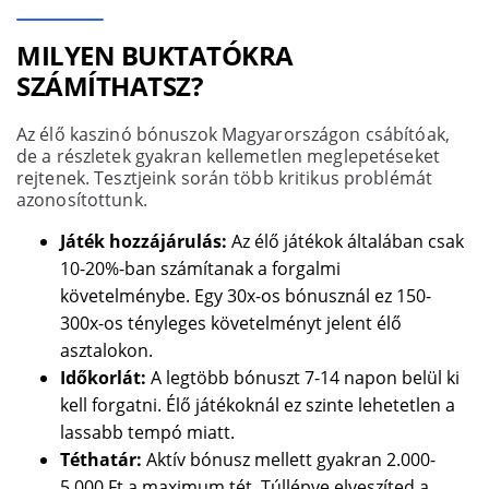
MILYEN BUKTATÓKRA
SZÁMÍTHATSZ?
Az élő kaszinó bónuszok Magyarországon csábítóak,
de a részletek gyakran kellemetlen meglepetéseket
rejtenek. Tesztjeink során több kritikus problémát
azonosítottunk.
Játék hozzájárulás:
Az élő játékok általában csak
10-20%-ban számítanak a forgalmi
követelménybe. Egy 30x-os bónusznál ez 150-
300x-os tényleges követelményt jelent élő
asztalokon.
Időkorlát:
A legtöbb bónuszt 7-14 napon belül ki
kell forgatni. Élő játékoknál ez szinte lehetetlen a
lassabb tempó miatt.
Téthatár:
Aktív bónusz mellett gyakran 2.000-
5.000 Ft a maximum tét. Túllépve elveszíted a