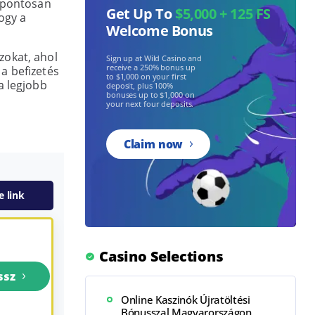
l pontosan
Get Up To
$5,000 + 125 FS
hogy a
Welcome Bonus
zokat, ahol
Sign up at Wild Casino and
receive a 250% bonus up
a befizetés
to $1,000 on your first
a legjobb
deposit, plus 100%
bonuses up to $1,000 on
your next four deposits.
Claim now
e link
Casino Selections
ssz
Online Kaszinók Újratöltési
Bónusszal Magyarországon