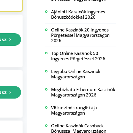
Ajánlott Kaszinók Ingyenes
Bónuszkódokkal 2026
Online Kaszinók 20 Ingyenes
Pörgetéssel Magyarországon
ssz
2026
Top Online Kaszinók 50
Ingyenes Pörgetéssel 2026
Legjobb Online Kaszinók
Magyarországon
Megbízható Ethereum Kaszinók
ssz
Magyarországon 2026
VR kaszinók ranglistája
Magyarországon
Online Kaszinók Cashback
Bónusszal Magyarországon