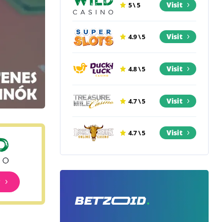
Visit
5 \ 5
Visit
4.9 \ 5
Visit
4.8 \ 5
Visit
4.7 \ 5
Visit
4.7 \ 5
w