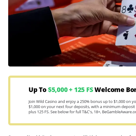
Up To
$5,000 + 125 FS
Welcome Bo
Join Wild Casino and enjoy a 250% bonus up to $1,000 on you
$1,000 on your next four deposits, with a minimum deposit of
plus 125 FS. See below for full T&C's, 18+, BeGambleAware.o