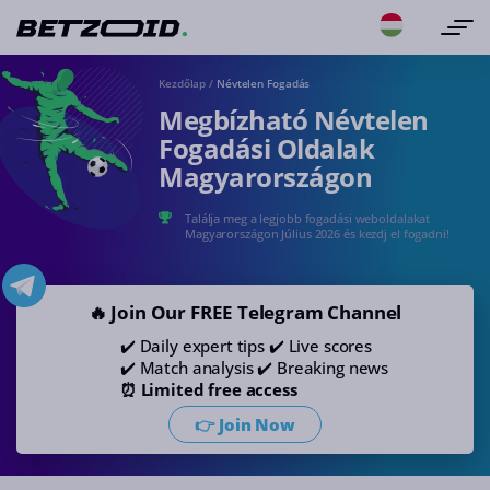
Kezdőlap
/
Névtelen Fogadás
Megbízható Névtelen
Fogadási Oldalak
Magyarországon
Találja meg a legjobb fogadási weboldalakat
Magyarországon Július 2026 és kezdj el fogadni!
🔥 Join Our FREE Telegram Channel
✔️ Daily expert tips ✔️ Live scores
✔️ Match analysis ✔️ Breaking news
⏰ Limited free access
👉 Join Now