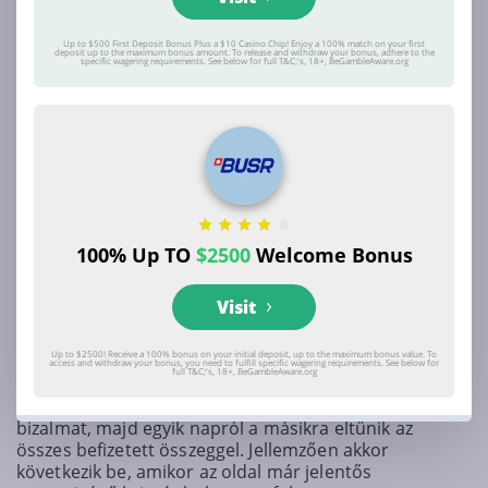
kal gyorsabban teljesülnek. Tesztjeink alapján a kedd
és szerda bizonyult optimálisnak a nagy összegű
kifizetésekhez. A
Revolut kaszinóknál
is hasonlóan
Up to $500 First Deposit Bonus Plus a $10 Casino Chip! Enjoy a 100% match on your first
deposit up to the maximum bonus amount. To release and withdraw your bonus, adhere to the
specific wagering requirements. See below for full T&C;'s, 18+, BeGambleAware.org
gyors tranzakciókat tapasztaltunk.
TIPIKUS HIBÁK ÉS KOCKÁZATOK
FELISMERÉSE
A regisztráció nélküli fogadási platformok sajnos
tökéletes terepet jelentenek a csalóknak is. Nincs
100% Up TO
$2500
Welcome Bonus
központi szabályozás, nincs panaszkezelési fórum – ha
egy platform becsap, nehéz jogorvoslatot szerezni. A
Betzoid elemzése során 6 olyan oldalt azonosítottunk,
Visit
amelyek 2024-ben megszűntek vagy nem fizettek ki
nyereményeket.
Up to $2500! Receive a 100% bonus on your initial deposit, up to the maximum bonus value. To
access and withdraw your bonus, you need to fulfill specific wagering requirements. See below for
full T&C;'s, 18+, BeGambleAware.org
A legnagyobb kockázat az úgynevezett exit scam: egy
platform hónapokig megbízhatóan működik, építi a
bizalmat, majd egyik napról a másikra eltűnik az
összes befizetett összeggel. Jellemzően akkor
következik be, amikor az oldal már jelentős