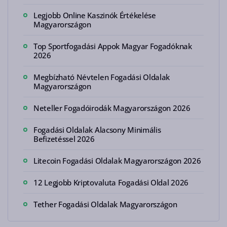
Legjobb Online Kaszinók Értékelése
Magyarországon
Top Sportfogadási Appok Magyar Fogadóknak
2026
Megbízható Névtelen Fogadási Oldalak
Magyarországon
Neteller Fogadóirodák Magyarországon 2026
Fogadási Oldalak Alacsony Minimális
Befizetéssel 2026
Litecoin Fogadási Oldalak Magyarországon 2026
12 Legjobb Kriptovaluta Fogadási Oldal 2026
Tether Fogadási Oldalak Magyarországon