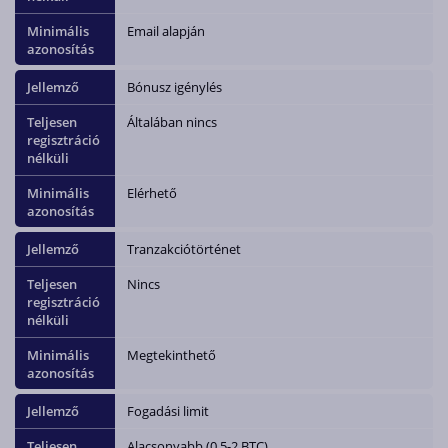
Email alapján
Bónusz igénylés
Általában nincs
Elérhető
Tranzakciótörténet
Nincs
Megtekinthető
Fogadási limit
Alacsonyabb (0,5-2 BTC)