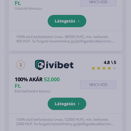
Ft.
NINCS KÓD
Üdvözlő bónuszz
Látogatás
100% első befizetéskor (max. 48500 HUF), min. befizetés
400 HUF. 5x forgató követelmény gyűjtőfogadásokkal (min. 3
esemény, 3-nak min. 1.40 szorzó). 7 napon belül kell
felhasználni. Háztartásonként 1 bónusz. KYC szükséges.
Automatikus jóváírás. Lásd alább a teljes T&C-t, 18+
4.8 \ 5
3
100% AKÁR
52.000
Ft.
NINCS KÓD
Első befizetési bónusz
Látogatás
100% első befizetéskor (max. 52000 HUF), min. befizetés
2000 HUF. 5x forgató követelmény gyűjtőfogadásokkal (min.
2 esemény, eredő odds min. 2). 7 napon belül kell