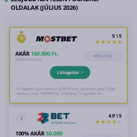
OLDALAK (JÚLIUS 2026)
5 \ 5
1
AKÁR
160.000 Ft.
NINCS KÓD
Üdvözlő bónusz
Látogatás
A Tippmix Sport bónusz: 6000 Ft min. befizetés után 125%
bónusz (max. 160000 Ft), 1x feltétel, 5 fogadás. Az
események min. odds-a 1.4. 250 ingyenes pörgetés
(5x50/nap), x40 tét, max. 125000 Ft nyeremény. Kifizetés 1
órán belül. Lásd alább a teljes T&C-t, 18+
4.9 \ 5
2
100% AKÁR
50.000