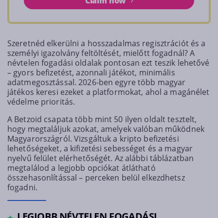
Claim now
Szeretnéd elkerülni a hosszadalmas regisztrációt és a
személyi igazolvány feltöltését, mielőtt fogadnál? A
névtelen fogadási oldalak pontosan ezt teszik lehetővé
– gyors befizetést, azonnali játékot, minimális
adatmegosztással. 2026-ben egyre több magyar
játékos keresi ezeket a platformokat, ahol a magánélet
védelme prioritás.
A Betzoid csapata több mint 50 ilyen oldalt tesztelt,
hogy megtaláljuk azokat, amelyek valóban működnek
Magyarországról. Vizsgáltuk a kripto befizetési
lehetőségeket, a kifizetési sebességet és a magyar
nyelvű felület elérhetőségét. Az alábbi táblázatban
megtalálod a legjobb opciókat átlátható
összehasonlítással – perceken belül elkezdhetsz
fogadni.
LEGJOBB NÉVTELEN FOGADÁSI