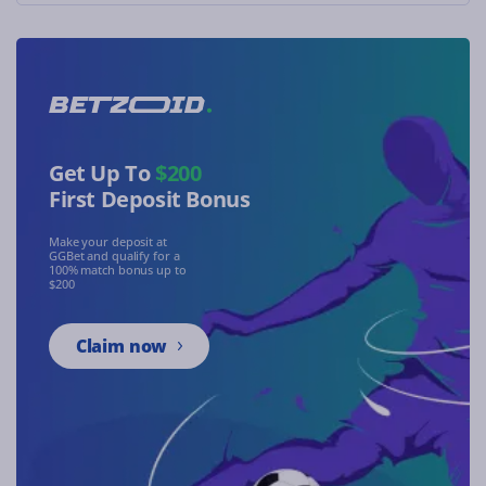
Get Up To
$200
First Deposit Bonus
Make your deposit at
GGBet and qualify for a
100% match bonus up to
$200
Claim now