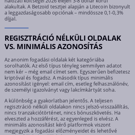
hálózati költségei 2026 elején 3-8 dollár körül
alakultak. A Betzoid tesztjei alapján a Litecoin bizonyult
a leggazdaságosabb opciónak – mindössze 0,1-0,3%
díjjal.
REGISZTRÁCIÓ NÉLKÜLI OLDALAK
VS. MINIMÁLIS AZONOSÍTÁS
Az anonim fogadási oldalak két kategóriába
sorolhatók. Az első típus tényleg semmilyen adatot
nem kér – még email címet sem. Egyszerűen befizetesz
kriptóval és fogadsz. A második típus minimális
azonosítást igényel: email cím, esetleg felhasználónév,
de személyi igazolványt vagy lakcímkártyát soha.
A különbség a gyakorlatban jelentős. A teljesen
regisztráció nélküli oldalakon nincs jelszó-visszaállítás,
nincs tranzakciótörténet, nincs bónuszkövetés. Ha
elveszted a hozzáférést, az egyenleged is elvész. A
minimális azonosítást kérő platformok viszont
megjegyzik a fogadási előzményeidet és lehetővé