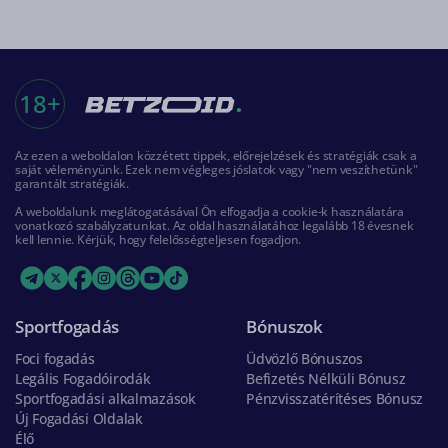
18+
Az ezen a weboldalon közzétett tippek, előrejelzések és stratégiák csak a
saját véleményünk. Ezek nem végleges jóslatok vagy "nem veszíthetünk"
garantált stratégiák.
A weboldalunk meglátogatásával Ön elfogadja a cookie-k használatára
vonatkozó szabályzatunkat. Az oldal használatához legalább 18 évesnek
kell lennie. Kérjük, hogy felelősségteljesen fogadjon.
Sportfogadás
Bónuszok
Foci fogadás
Üdvözlő Bónuszos
Legális Fogadóirodák
Befizetés Nélküli Bónusz
Sportfogadási alkalmazások
Pénzvisszatérítéses Bónusz
Új Fogadási Oldalak
Élő