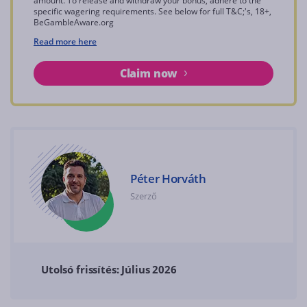
amount. To release and withdraw your bonus, adhere to the
specific wagering requirements. See below for full T&C;'s, 18+,
BeGambleAware.org
Read more here
Claim now
Péter Horváth
Szerző
Utolsó frissítés: Július 2026