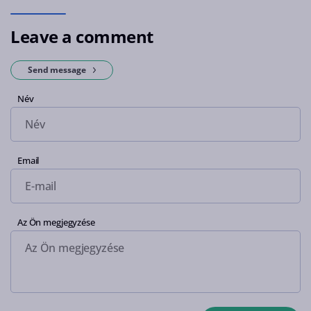
Leave a comment
Send message
Név
Email
Az Ön megjegyzése