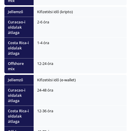
Kifizetési idő (kripto)
2-6 óra
1-4 óra
12-24 óra
Kifizetési idő (e-wallet)
24-48 óra
12-36 óra