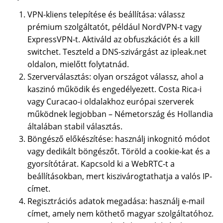
VPN-kliens telepítése és beállítása: válassz
prémium szolgáltatót, például NordVPN-t vagy
ExpressVPN-t. Aktiváld az obfuszkációt és a kill
switchet. Teszteld a DNS-szivárgást az ipleak.net
oldalon, mielőtt folytatnád.
Szerverválasztás: olyan országot válassz, ahol a
kaszinó működik és engedélyezett. Costa Rica-i
vagy Curacao-i oldalakhoz európai szerverek
működnek legjobban – Németország és Hollandia
általában stabil választás.
Böngésző előkészítése: használj inkognitó módot
vagy dedikált böngészőt. Töröld a cookie-kat és a
gyorsítótárat. Kapcsold ki a WebRTC-t a
beállításokban, mert kiszivárogtathatja a valós IP-
címet.
Regisztrációs adatok megadása: használj e-mail
címet, amely nem köthető magyar szolgáltatóhoz.