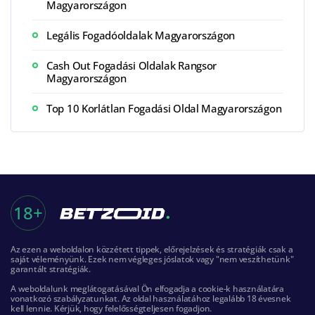
Magyarországon
Legális Fogadóoldalak Magyarországon
Cash Out Fogadási Oldalak Rangsor
Magyarországon
Top 10 Korlátlan Fogadási Oldal Magyarországon
18+
Az ezen a weboldalon közzétett tippek, előrejelzések és stratégiák csak a
saját véleményünk. Ezek nem végleges jóslatok vagy "nem veszíthetünk"
garantált stratégiák.
A weboldalunk meglátogatásával Ön elfogadja a cookie-k használatára
vonatkozó szabályzatunkat. Az oldal használatához legalább 18 évesnek
kell lennie. Kérjük, hogy felelősségteljesen fogadjon.