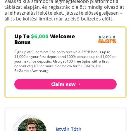
Válaszd ki a számodra legmegfelelőbb platformot a
táblázat alapján, és regisztráció előtt mindig olvasd át
a felhasználási feltételeket. Játssz felelősségteljesen –
állíts be költési limitet már az első befizetés előtt.
Up To
$6,000
Welcome
Bonus
Sign up at Superslots Casino to receive a 250% bonus up to
$1,000 on your first deposit and 100% bonuses up to $1,000 on
your next five deposits. Also get 100 Free Spins with a first
deposit of $100 or more! See below for full T&C's, 18+,
BeGambleAware.org
Claim now
István Tóth