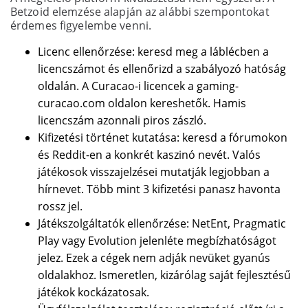
Betzoid elemzése alapján az alábbi szempontokat
érdemes figyelembe venni.
Licenc ellenőrzése: keresd meg a láblécben a
licencszámot és ellenőrizd a szabályozó hatóság
oldalán. A Curacao-i licencek a gaming-
curacao.com oldalon kereshetők. Hamis
licencszám azonnali piros zászló.
Kifizetési történet kutatása: keresd a fórumokon
és Reddit-en a konkrét kaszinó nevét. Valós
játékosok visszajelzései mutatják legjobban a
hírnevet. Több mint 3 kifizetési panasz havonta
rossz jel.
Játékszolgáltatók ellenőrzése: NetEnt, Pragmatic
Play vagy Evolution jelenléte megbízhatóságot
jelez. Ezek a cégek nem adják nevüket gyanús
oldalakhoz. Ismeretlen, kizárólag saját fejlesztésű
játékok kockázatosak.