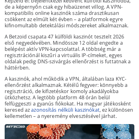
Képzeld el: bejelentkezel kedvenc külföldi kaszinódba,
de a képernyőn csak egy hibaüzenet villog. A VPN-
kompatibilis online kaszinók száma drasztikusan
csökkent az elmúlt két évben – a platformok egyre
kifinomultabb detektálási módszereket alkalmaznak.
A Betzoid csapata 47 külföldi kaszinót tesztelt 2026
első negyedévében. Mindössze 12 oldal engedte a
belépést aktív VPN-kapcsolattal. A többség már a
regisztrációnál kiszűri a virtuális IP-címeket, egyes
oldalak pedig DNS-szivárgás ellenőrzést is futtatnak a
háttérben.
A kaszinók, ahol működik a VPN, általában laza KYC-
ellenőrzést alkalmaznak. Kétélű fegyver: könnyebb a
regisztráció, de kifizetéskor komoly akadályokba
ütközhetsz. A legtöbb platform 48 órán belül
felfüggeszti a gyanús fiókokat. Ha magyar játékosként
keresed az
azonosítás nélküli kaszinókat
, ez különösen
kellemetlen – a nyeremény elvesztésével járhat.