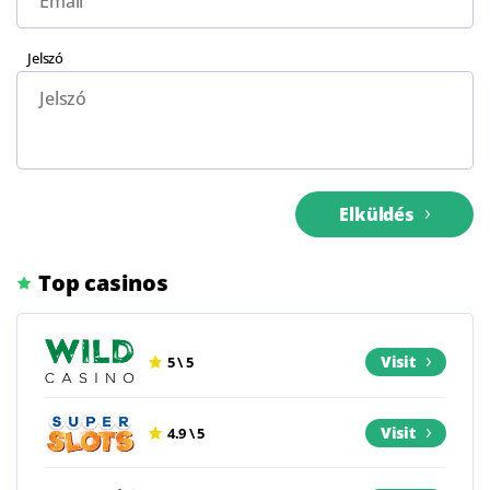
Jelszó
Elküldés
Top casinos
Visit
5 \ 5
Visit
4.9 \ 5