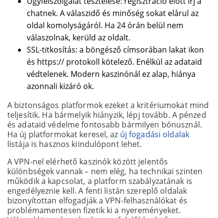
Ügyfélszolgálat tesztelése: regisztráció előtt írj a
chatnek. A válaszidő és minőség sokat elárul az
oldal komolyságáról. Ha 24 órán belül nem
válaszolnak, kerüld az oldalt.
SSL-titkosítás: a böngésző címsorában lakat ikon
és https:// protokoll kötelező. Enélkül az adataid
védtelenek. Modern kaszinónál ez alap, hiánya
azonnali kizáró ok.
A biztonságos platformok ezeket a kritériumokat mind
teljesítik. Ha bármelyik hiányzik, lépj tovább. A pénzed
és adataid védelme fontosabb bármilyen bónusznál.
Ha új platformokat keresel, az
új fogadási oldalak
listája is hasznos kiindulópont lehet.
A VPN-nel elérhető kaszinók között jelentős
különbségek vannak – nem elég, ha technikai szinten
működik a kapcsolat, a platform szabályzatának is
engedélyeznie kell. A fenti listán szereplő oldalak
bizonyítottan elfogadják a VPN-felhasználókat és
problémamentesen fizetik ki a nyereményeket.