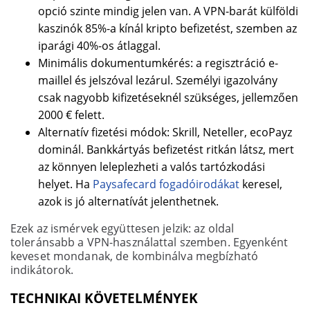
opció szinte mindig jelen van. A VPN-barát külföldi
kaszinók 85%-a kínál kripto befizetést, szemben az
iparági 40%-os átlaggal.
Minimális dokumentumkérés: a regisztráció e-
maillel és jelszóval lezárul. Személyi igazolvány
csak nagyobb kifizetéseknél szükséges, jellemzően
2000 € felett.
Alternatív fizetési módok: Skrill, Neteller, ecoPayz
dominál. Bankkártyás befizetést ritkán látsz, mert
az könnyen leleplezheti a valós tartózkodási
helyet. Ha
Paysafecard fogadóirodákat
keresel,
azok is jó alternatívát jelenthetnek.
Ezek az ismérvek együttesen jelzik: az oldal
toleránsabb a VPN-használattal szemben. Egyenként
keveset mondanak, de kombinálva megbízható
indikátorok.
TECHNIKAI KÖVETELMÉNYEK