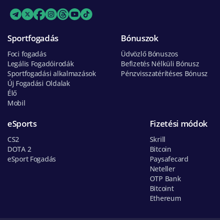
Sportfogadás
Bónuszok
Foci fogadás
Üdvözlő Bónuszos
Legális Fogadóirodák
Befizetés Nélküli Bónusz
Sportfogadási alkalmazások
Pénzvisszatérítéses Bónusz
Új Fogadási Oldalak
Élő
Mobil
eSports
Fizetési módok
CS2
Skrill
DOTA 2
Bitcoin
eSport Fogadás
Paysafecard
Neteller
OTP Bank
Bitcoint
Ethereum