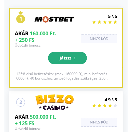
5 \ 5
1
AKÁR
160.000 Ft.
+ 250 FS
NINCS KÓD
Üdvözlő bónusz
Játssz
125% első befizetéskor (max. 160000 Ft), min. befizetés
6000 Ft. 40 bónuszhoz tartozó fogadás szükséges. 250
ingyenes pörgetés (5x50/nap), x40 tét, max. 125000 Ft
nyeremény. Kifizetés 1 órán belül. Lásd alább a teljes T&C-t,
18+
4.9 \ 5
2
AKÁR
500.000 Ft.
+ 125 FS
NINCS KÓD
Üdvözlő bónusz