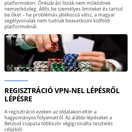
platformokon. Önkizárási listák nem működnek
nemzetközileg. Állíts be személyes limiteket és tartsd
be őket – ha problémás játékossá válsz, a magyar
segélyvonalak nem tudnak beavatkozni külföldi
platformoknál.
REGISZTRÁCIÓ VPN-NEL LÉPÉSRŐL
LÉPÉSRE
A regisztráció ezeken az oldalakon eltér a
hagyományos folyamattól. Az alábbi lépéseket a
Betzoid csapata többször végigcsinálta tesztelés
céljából.