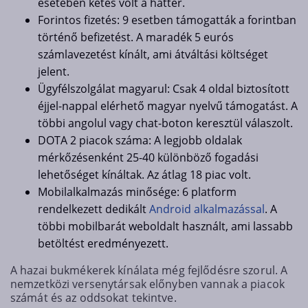
esetében kétes volt a háttér.
Forintos fizetés: 9 esetben támogatták a forintban
történő befizetést. A maradék 5 eurós
számlavezetést kínált, ami átváltási költséget
jelent.
Ügyfélszolgálat magyarul: Csak 4 oldal biztosított
éjjel-nappal elérhető magyar nyelvű támogatást. A
többi angolul vagy chat-boton keresztül válaszolt.
DOTA 2 piacok száma: A legjobb oldalak
mérkőzésenként 25-40 különböző fogadási
lehetőséget kínáltak. Az átlag 18 piac volt.
Mobilalkalmazás minősége: 6 platform
rendelkezett dedikált
Android alkalmazással
. A
többi mobilbarát weboldalt használt, ami lassabb
betöltést eredményezett.
A hazai bukmékerek kínálata még fejlődésre szorul. A
nemzetközi versenytársak előnyben vannak a piacok
számát és az oddsokat tekintve.