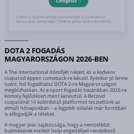
Látogatás
A Bets.io oldalon növelje nyereményét a Comboboost
bónuszával, amely akár 150%-os pluszt kínál a kombinált
fogadásokra minden regisztrált felhasználó számára. A
jogosult fogadásoknak 2-63 eseményt kell tartalmazniuk,
1,3-as vagy magasabb egyéni szorzóval, és a teljes
szorzónak legalább 2,6-nak kell lennie. Lásd alább a teljes
T&C-t, 18+
DOTA 2 FOGADÁS
MAGYARORSZÁGON 2026-BEN
A The International döntőjét nézed, és a kedvenc
csapatod éppen comeback-re készül. Ilyenkor jó lenne
tudni, hol fogadhatsz DOTA 2-re Magyarországon
megbízhatóan. Az e-sport fogadás hazánkban 2026-re
komoly fejlődésen ment keresztül. A Betzoid
csapatánál 14 különböző platformot teszteltünk az
elmúlt hónapokban – a legjobb oldalak már forintban
is elfogadják a téteket.
A magyar piac sajátossága, hogy a nemzetközi
bukmékerek mellett helyi engedéllyel rendelkező