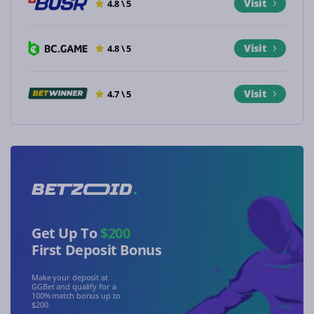
Visit
4.8 \ 5
Visit
4.8 \ 5
Visit
4.7 \ 5
Get Up To
$200
First Deposit Bonus
Make your deposit at
GGBet and qualify for a
100% match bonus up to
$200