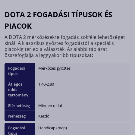
DOTA 2 FOGADÁSI TÍPUSOK ÉS
PIACOK
A DOTA 2 mérkőzésekre fogadás sokféle lehetőséget
kínál. A klasszikus győztes fogadástól a speciális
piacokig terjed a választék. Az alábbi táblázat
összefoglalja a leggyakoribb típusokat:
Mérkőzés győztes
1.40-2.80
Minden oldal
Kezdő
Handicap (map)