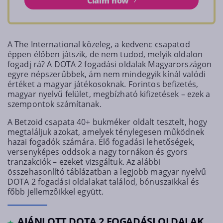
Claim now
A The International közeleg, a kedvenc csapatod
éppen élőben játszik, de nem tudod, melyik oldalon
fogadj rá? A DOTA 2 fogadási oldalak Magyarországon
egyre népszerűbbek, ám nem mindegyik kínál valódi
értéket a magyar játékosoknak. Forintos befizetés,
magyar nyelvű felület, megbízható kifizetések – ezek a
szempontok számítanak.
A Betzoid csapata 40+ bukméker oldalt tesztelt, hogy
megtaláljuk azokat, amelyek ténylegesen működnek
hazai fogadók számára. Élő fogadási lehetőségek,
versenyképes oddsok a nagy tornákon és gyors
tranzakciók – ezeket vizsgáltuk. Az alábbi
összehasonlító táblázatban a legjobb magyar nyelvű
DOTA 2 fogadási oldalakat találod, bónuszaikkal és
főbb jellemzőikkel együtt.
AJÁNLOTT DOTA 2 FOGADÁSI OLDALAK