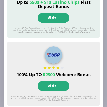
Up to
$500 + $10 Casino Chips
First
60%-kal is megnő a hétköznapi meccsekhez képest.
Deposit Bonus
A Major tornák szintén kiemelkedő érdeklődést
vonzanak. Évente 3-4 ilyen esemény zajlik, mindegyik
Visit
500.000 dolláros minimális díjalappal. A tesztelt
oldalakon a The International alatt átlagosan 50
Up to $500 First Deposit Bonus Plus a $10 Casino Chip! Enjoy a 100% match on your first
különböző piac volt elérhető mérkőzésenként. A
deposit up to the maximum bonus amount. To release and withdraw your bonus, adhere to the
specific wagering requirements. See below for full T&C;'s, 18+, BeGambleAware.org
legjobb platformok speciális bónuszokat is kínálnak
ezekre az eseményekre.
DOTA 2 ÉLŐ FOGADÁS MAGYAR
OLDALON
Az élő fogadás egyre hangsúlyosabb szerepet kap a
bukmékerek kínálatában. Egy meccs közben a
100% Up TO
$2500
Welcome Bonus
körülmények percről percre változnak – a gold előny, a
toronyállás, az itemek mind befolyásolják az esélyeket.
Visit
A gyakorlatban ez így néz ki: a mérkőzés elején az egyik
csapat 1.65-ös favorit. 15 perc elteltével 8000 gold
Up to $2500! Receive a 100% bonus on your initial deposit, up to the maximum bonus value. To
access and withdraw your bonus, you need to fulfill specific wagering requirements. See below for
full T&C;'s, 18+, BeGambleAware.org
hátrányban van, és az odds 3.20-ra ugrik. Ha ismered
a csapatot és tudod, hogy erős a késői játékban, ez