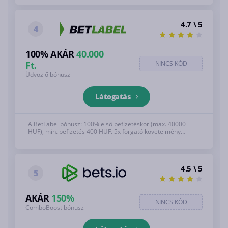
felhasználni. Háztartásonként 1 bónusz. KYC szükséges.
Automatikus jóváírás. Lásd alább a teljes T&C-t, 18+
4.7 \ 5
4
100% AKÁR
40.000
Ft.
NINCS KÓD
Üdvözlő bónusz
Látogatás
A BetLabel bónusz: 100% első befizetéskor (max. 40000
HUF), min. befizetés 400 HUF. 5x forgató követelmény
gyűjtőfogadásokkal (min. 3 esemény, 3-nak min. 1.40
szorzó). Regisztráció után 30 napig érvényes. KYC
szükséges. Lásd alább a teljes T&C-t, 18+
4.5 \ 5
5
AKÁR
150%
NINCS KÓD
ComboBoost bónusz