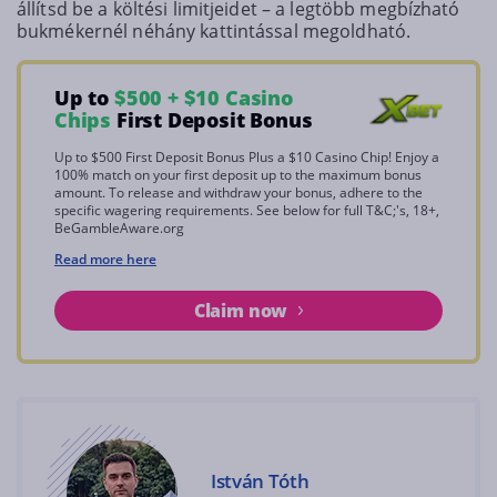
állítsd be a költési limitjeidet – a legtöbb megbízható
bukmékernél néhány kattintással megoldható.
Up to
$500 + $10 Casino
Chips
First Deposit Bonus
Up to $500 First Deposit Bonus Plus a $10 Casino Chip! Enjoy a
100% match on your first deposit up to the maximum bonus
amount. To release and withdraw your bonus, adhere to the
specific wagering requirements. See below for full T&C;'s, 18+,
BeGambleAware.org
Read more here
Claim now
István Tóth