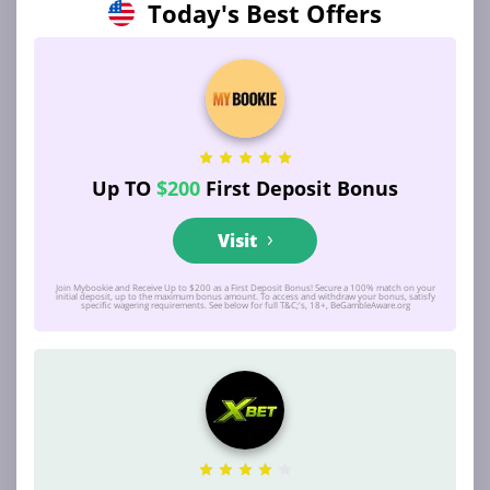
Today's Best Offers
Haladó
A speciális piacok (Roshan, első torony) kevesebb
oldalon érhetők el. Ezek viszont gyakran jobb értéket
kínálnak a felkészült fogadóknak. A handicap
fogadások a legnépszerűbbek a tapasztalt játékosok
Up TO
$200
First Deposit Bonus
körében.
Az odds tartományok a csapatok erőviszonyaitól
Visit
függően változnak. Egy egyértelmű favorit akár 1.15-ös
oddsot is kaphat, míg a meglepetésre képes outsider
Join Mybookie and Receive Up to $200 as a First Deposit Bonus! Secure a 100% match on your
elérheti a 4.00 feletti szorzót. A kulcs az értékalapú
initial deposit, up to the maximum bonus amount. To access and withdraw your bonus, satisfy
specific wagering requirements. See below for full T&C;'s, 18+, BeGambleAware.org
fogadás – amikor az odds magasabb, mint a valós
esély indokolná.
THE INTERNATIONAL ÉS NAGY TORNÁK
A The International fogadás kiemelt esemény
Magyarországon. Ez az év legnagyobb tornája, ahol a
nyereményalap rendszeresen meghaladja a 30 millió
dollárt. Ilyenkor a fogadási lehetőségek száma akár