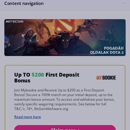
Content navigation
Up TO
$200
First Deposit
Bonus
Join Mybookie and Receive Up to $200 as a First Deposit
Bonus! Secure a 100% match on your initial deposit, up to the
maximum bonus amount. To access and withdraw your bonus,
satisfy specific wagering requirements. See below for full
T&C;'s, 18+, BeGambleAware.org
Read more here