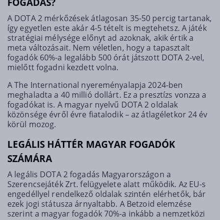
FOGADÁS?
A DOTA 2 mérkőzések átlagosan 35-50 percig tartanak,
így egyetlen este akár 4-5 tételt is megtehetsz. A játék
stratégiai mélysége előnyt ad azoknak, akik értik a
meta változásait. Nem véletlen, hogy a tapasztalt
fogadók 60%-a legalább 500 órát játszott DOTA 2-vel,
mielőtt fogadni kezdett volna.
A The International nyereményalapja 2024-ben
meghaladta a 40 millió dollárt. Ez a presztízs vonzza a
fogadókat is. A magyar nyelvű DOTA 2 oldalak
közönsége évről évre fiatalodik – az átlagéletkor 24 év
körül mozog.
LEGÁLIS HÁTTÉR MAGYAR FOGADÓK
SZÁMÁRA
A legális DOTA 2 fogadás Magyarországon a
Szerencsejáték Zrt. felügyelete alatt működik. Az EU-s
engedéllyel rendelkező oldalak szintén elérhetők, bár
ezek jogi státusza árnyaltabb. A Betzoid elemzése
szerint a magyar fogadók 70%-a inkább a nemzetközi