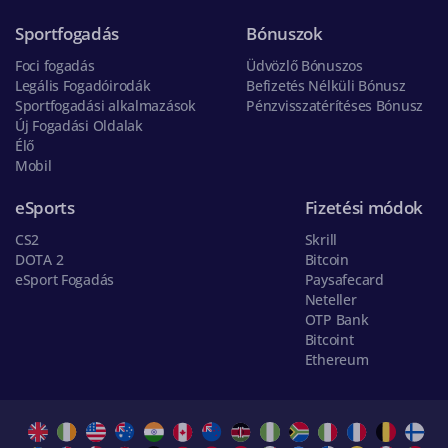
Sportfogadás
Bónuszok
Foci fogadás
Üdvözlő Bónuszos
Legális Fogadóirodák
Befizetés Nélküli Bónusz
Sportfogadási alkalmazások
Pénzvisszatérítéses Bónusz
Új Fogadási Oldalak
Élő
Mobil
eSports
Fizetési módok
CS2
Skrill
DOTA 2
Bitcoin
eSport Fogadás
Paysafecard
Neteller
OTP Bank
Bitcoint
Ethereum