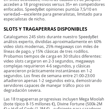
acceden a 18 progresivos versus 35+ en competidores
enfocados. SpeedyBet opiniones puntúa 7,5/10 en
variedad—excelente para generalistas, limitado para
especialistas de nicho.
SLOTS Y TRAGAPERRAS DISPONIBLES
Catalogamos 245 slots durante nuestro SpeedyBet
análisis experto, divididas aproximadamente en 60%
video slots modernas, 25% megaways con miles de
líneas de pago, y 15% clásicas de tres rodillos.
Probamos tiempos de carga en 30 títulos diferentes:
video slots cargaron en 2-3 segundos, megaways
complejas requirieron 4-6 segundos, y clásicas
aparecieron prácticamente instantáneas en 1-2
segundos. Los fines de semana entre 21:00-23:00
añadieron apenas 1-2 segundos extra, demostrando
servidores capaces de manejar tráfico pico sin
degradación severa.
Las 18 tragaperras progresivas incluyen Mega Moolah
(bote típico 8-15 millones €), Divine Fortune (500k-2M
€) y Hall of Gods (1-3M €)—suficiente para cazadores