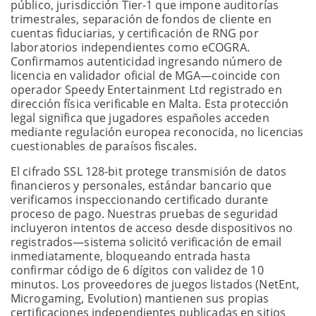
público, jurisdicción Tier-1 que impone auditorías
trimestrales, separación de fondos de cliente en
cuentas fiduciarias, y certificación de RNG por
laboratorios independientes como eCOGRA.
Confirmamos autenticidad ingresando número de
licencia en validador oficial de MGA—coincide con
operador Speedy Entertainment Ltd registrado en
dirección física verificable en Malta. Esta protección
legal significa que jugadores españoles acceden
mediante regulación europea reconocida, no licencias
cuestionables de paraísos fiscales.
El cifrado SSL 128-bit protege transmisión de datos
financieros y personales, estándar bancario que
verificamos inspeccionando certificado durante
proceso de pago. Nuestras pruebas de seguridad
incluyeron intentos de acceso desde dispositivos no
registrados—sistema solicitó verificación de email
inmediatamente, bloqueando entrada hasta
confirmar código de 6 dígitos con validez de 10
minutos. Los proveedores de juegos listados (NetEnt,
Microgaming, Evolution) mantienen sus propias
certificaciones independientes publicadas en sitios