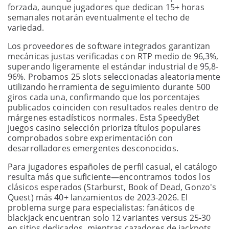
forzada, aunque jugadores que dedican 15+ horas
semanales notarán eventualmente el techo de
variedad.
Los proveedores de software integrados garantizan
mecánicas justas verificadas con RTP medio de 96,3%,
superando ligeramente el estándar industrial de 95,8-
96%. Probamos 25 slots seleccionadas aleatoriamente
utilizando herramienta de seguimiento durante 500
giros cada una, confirmando que los porcentajes
publicados coinciden con resultados reales dentro de
márgenes estadísticos normales. Esta SpeedyBet
juegos casino selección prioriza títulos populares
comprobados sobre experimentación con
desarrolladores emergentes desconocidos.
Para jugadores españoles de perfil casual, el catálogo
resulta más que suficiente—encontramos todos los
clásicos esperados (Starburst, Book of Dead, Gonzo's
Quest) más 40+ lanzamientos de 2023-2026. El
problema surge para especialistas: fanáticos de
blackjack encuentran solo 12 variantes versus 25-30
en sitios dedicados, mientras cazadores de jackpots