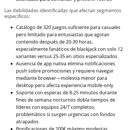
Las debilidades identificadas que afectan segmentos
específicos:
Catálogo de 320 juegos suficiente para casuales
pero limitado para entusiastas que agotan
contenido después de 20-30 horas,
especialmente fanáticos de blackjack con solo 12
variantes versus 25-35 en sitios especializados
Ausencia de app nativa elimina notificaciones
push sobre promociones y requiere navegar
mediante browser—molestia menor para
desktop pero afecta experiencia mobile-only
Soporte con esperas de 8-25 minutos durante
fines de semana nocturnos dobla tiempos de
líderes con equipos 24/7 completos,
problemático si surgen urgencias con fondos
atrapados
Bonificaciones de 200€ máximo modestas