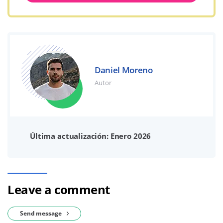
Daniel Moreno
Autor
Última actualización: Enero 2026
Leave a comment
Send message