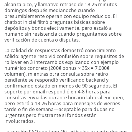
alcanza pico, y llamativo retraso de 18-25 minutos
domingos después medianoche cuando
presumiblemente operan con equipo reducido. El
chatbot inicial filtró preguntas básicas sobre
depósitos y bonos efectivamente, pero escaló a
humano sin resistencia cuando preguntamos sobre
verificación de cuenta o disputas.
La calidad de respuestas demostró conocimiento
sólido: agente resolvió confusión sobre requisitos de
rollover en 3 intercambios explicando con ejemplo
numérico concreto (200€ bonus × 35x = 7.000€
volumen), mientras otra consulta sobre retiro
pendiente se respondió verificando backend y
confirmando estado en menos de 90 segundos. El
soporte por email respondió en 4-8 horas para
consultas enviadas durante horario laboral europeo,
pero estiró a 18-26 horas para mensajes de viernes
tarde o fin de semana—aceptable para dudas no
urgentes pero frustrante si fondos están
involucrados.
La sección FAQ contiene 45+ artículos organizados por