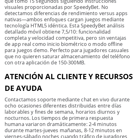
que tomó 15 segundos siguiendo instrucciones
visuales proporcionadas por SpeedyBet. No
detectamos diferencias de rendimiento versus apps
nativas—ambos enfoques cargan juegos mediante
tecnología HTML5 idéntica. Esta SpeedyBet análisis
detallado móvil obtiene 7,5/10: funcionalidad
completa y velocidad competitiva, pero sin ventajas
de app real como inicio biométrico o modo offline
para juegos demo. Perfecto para jugadores casuales
que no quieren saturar almacenamiento del teléfono
con otra aplicación de 150-300MB.
ATENCIÓN AL CLIENTE Y RECURSOS
DE AYUDA
Contactamos soporte mediante chat en vivo durante
ocho ocasiones diferentes distribuidas entre días
laborables y fines de semana, horarios diurnos y
nocturnos. Los tiempos de primera respuesta
humana variaron dramáticamente: 2-4 minutos
durante martes-jueves mañanas, 8-12 minutos en
viernes-sábado noches cuando tráfico de jugadores