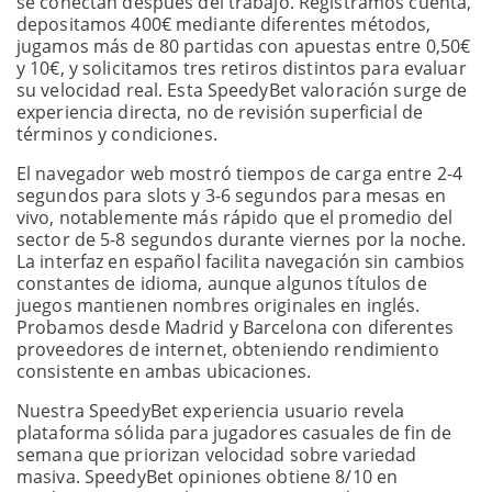
se conectan después del trabajo. Registramos cuenta,
depositamos 400€ mediante diferentes métodos,
jugamos más de 80 partidas con apuestas entre 0,50€
y 10€, y solicitamos tres retiros distintos para evaluar
su velocidad real. Esta SpeedyBet valoración surge de
experiencia directa, no de revisión superficial de
términos y condiciones.
El navegador web mostró tiempos de carga entre 2-4
segundos para slots y 3-6 segundos para mesas en
vivo, notablemente más rápido que el promedio del
sector de 5-8 segundos durante viernes por la noche.
La interfaz en español facilita navegación sin cambios
constantes de idioma, aunque algunos títulos de
juegos mantienen nombres originales en inglés.
Probamos desde Madrid y Barcelona con diferentes
proveedores de internet, obteniendo rendimiento
consistente en ambas ubicaciones.
Nuestra SpeedyBet experiencia usuario revela
plataforma sólida para jugadores casuales de fin de
semana que priorizan velocidad sobre variedad
masiva. SpeedyBet opiniones obtiene 8/10 en