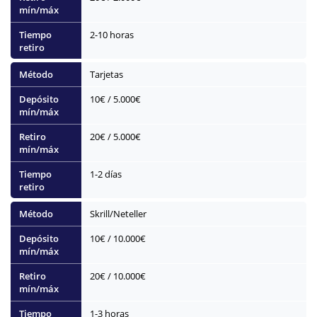
2-10 horas
Tarjetas
10€ / 5.000€
20€ / 5.000€
1-2 días
Skrill/Neteller
10€ / 10.000€
20€ / 10.000€
1-3 horas