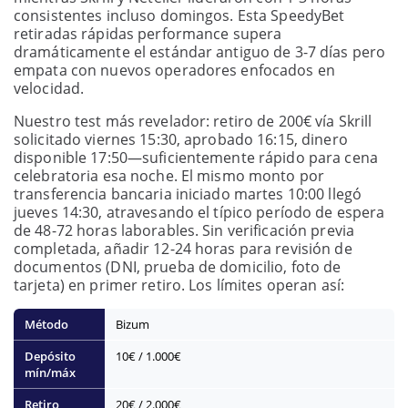
consistentes incluso domingos. Esta SpeedyBet
retiradas rápidas performance supera
dramáticamente el estándar antiguo de 3-7 días pero
empata con nuevos operadores enfocados en
velocidad.
Nuestro test más revelador: retiro de 200€ vía Skrill
solicitado viernes 15:30, aprobado 16:15, dinero
disponible 17:50—suficientemente rápido para cena
celebratoria esa noche. El mismo monto por
transferencia bancaria iniciado martes 10:00 llegó
jueves 14:30, atravesando el típico período de espera
de 48-72 horas laborables. Sin verificación previa
completada, añadir 12-24 horas para revisión de
documentos (DNI, prueba de domicilio, foto de
tarjeta) en primer retiro. Los límites operan así:
Bizum
10€ / 1.000€
20€ / 2.000€