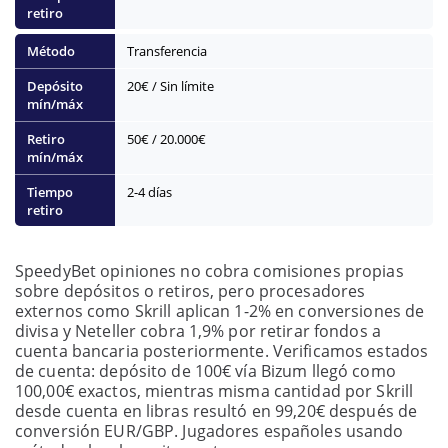
Transferencia
20€ / Sin límite
50€ / 20.000€
2-4 días
SpeedyBet opiniones no cobra comisiones propias
sobre depósitos o retiros, pero procesadores
externos como Skrill aplican 1-2% en conversiones de
divisa y Neteller cobra 1,9% por retirar fondos a
cuenta bancaria posteriormente. Verificamos estados
de cuenta: depósito de 100€ vía Bizum llegó como
100,00€ exactos, mientras misma cantidad por Skrill
desde cuenta en libras resultó en 99,20€ después de
conversión EUR/GBP. Jugadores españoles usando