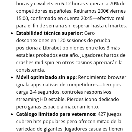
horas y e-wallets en 6-12 horas superan a 70% de
competidores españoles. Retiramos 200€ viernes
15:00, confirmado en cuenta 20:45—efectivo real
para el fin de semana sin esperar hasta el martes.
Estabilidad técnica superior:
Cero
desconexiones en 120 sesiones de prueba
posiciona a Librabet opiniones entre los 3 más
estables probados este año. Jugadores hartos de
crashes mid-spin en otros casinos apreciarán la
consistencia.
Móvil optimizado sin app:
Rendimiento browser
iguala apps nativas de competidores—tiempos
carga 2-4 segundos, controles responsivos,
streaming HD estable. Pierdes icono dedicado
pero ganas espacio almacenamiento.
Catálogo limitado para veteranos:
427 juegos
cubren hits populares pero ofrecen mitad de la
variedad de gigantes. Jugadores casuales tienen