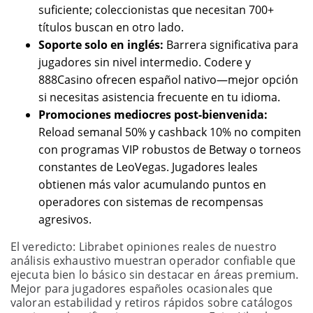
suficiente; coleccionistas que necesitan 700+
títulos buscan en otro lado.
Soporte solo en inglés:
Barrera significativa para
jugadores sin nivel intermedio. Codere y
888Casino ofrecen español nativo—mejor opción
si necesitas asistencia frecuente en tu idioma.
Promociones mediocres post-bienvenida:
Reload semanal 50% y cashback 10% no compiten
con programas VIP robustos de Betway o torneos
constantes de LeoVegas. Jugadores leales
obtienen más valor acumulando puntos en
operadores con sistemas de recompensas
agresivos.
El veredicto: Librabet opiniones reales de nuestro
análisis exhaustivo muestran operador confiable que
ejecuta bien lo básico sin destacar en áreas premium.
Mejor para jugadores españoles ocasionales que
valoran estabilidad y retiros rápidos sobre catálogos