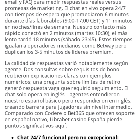
email y FAQ para medir respuestas reales versus
promesas de marketing. El chat en vivo opera 24/7
con tiempos de espera que promediaron 6 minutos
durante días laborables (9:00-17:00 CET) y 11 minutos
en noches/fines de semana. Nuestro contacto más
rápido conectó en 2 minutos (martes 10:30), el más
lento tardó 18 minutos (sábado 23:45). Estos tiempos
igualan a operadores medianos como Betway pero
duplican los 3-5 minutos de líderes premium.
La calidad de respuestas varió notablemente según
agente. Dos consultas sobre requisitos de bono
recibieron explicaciones claras con ejemplos
numéricos; una pregunta sobre límites de retiro
generó respuesta vaga que requirió seguimiento. El
chat solo opera en inglés—agentes entendieron
nuestro español básico pero respondieron en inglés,
creando barrera para jugadores sin nivel intermedio.
Comparado con Codere o Bet365 que ofrecen soporte
en español nativo, Librabet casino España pierde
puntos significativos aquí.
Chat 24/7 funcional pero no excepcional: