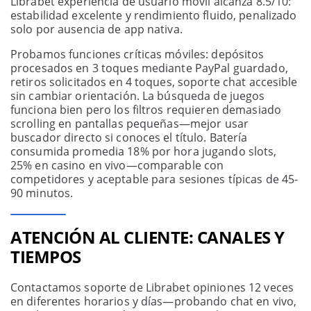
Librabet experiencia de usuario móvil alcanza 8.5/10:
estabilidad excelente y rendimiento fluido, penalizado
solo por ausencia de app nativa.
Probamos funciones críticas móviles: depósitos
procesados en 3 toques mediante PayPal guardado,
retiros solicitados en 4 toques, soporte chat accesible
sin cambiar orientación. La búsqueda de juegos
funciona bien pero los filtros requieren demasiado
scrolling en pantallas pequeñas—mejor usar
buscador directo si conoces el título. Batería
consumida promedia 18% por hora jugando slots,
25% en casino en vivo—comparable con
competidores y aceptable para sesiones típicas de 45-
90 minutos.
ATENCIÓN AL CLIENTE: CANALES Y
TIEMPOS
Contactamos soporte de Librabet opiniones 12 veces
en diferentes horarios y días—probando chat en vivo,