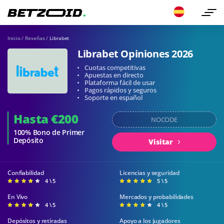
Inicio
/
Reseñas
/
Librabet
Librabet Opiniones 2026
Cuotas competitivas
Apuestas en directo
Plataforma fácil de usar
Pagos rápidos y seguros
Soporte en español
Hasta €200
NOCODE
100% Bono de Primer
Depósito
Visitar
Confiabilidad
Licencias y seguridad
4 \ 5
5 \ 5
En Vivo
Mercados y probabilidades
4 \ 5
4 \ 5
Depósitos y retiradas
Apoyo a los jugadores