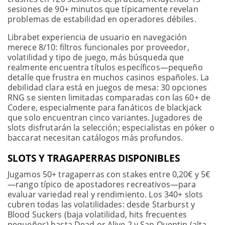
sesiones de 90+ minutos que típicamente revelan
problemas de estabilidad en operadores débiles.
Librabet experiencia de usuario en navegación
merece 8/10: filtros funcionales por proveedor,
volatilidad y tipo de juego, más búsqueda que
realmente encuentra títulos específicos—pequeño
detalle que frustra en muchos casinos españoles. La
debilidad clara está en juegos de mesa: 30 opciones
RNG se sienten limitadas comparadas con las 60+ de
Codere, especialmente para fanáticos de blackjack
que solo encuentran cinco variantes. Jugadores de
slots disfrutarán la selección; especialistas en póker o
baccarat necesitan catálogos más profundos.
SLOTS Y TRAGAPERRAS DISPONIBLES
Jugamos 50+ tragaperras con stakes entre 0,20€ y 5€
—rango típico de apostadores recreativos—para
evaluar variedad real y rendimiento. Los 340+ slots
cubren todas las volatilidades: desde Starburst y
Blood Suckers (baja volatilidad, hits frecuentes
pequeños) hasta Dead or Alive 2 y San Quentin (alta