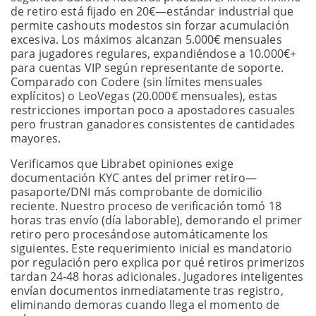
de retiro está fijado en 20€—estándar industrial que
permite cashouts modestos sin forzar acumulación
excesiva. Los máximos alcanzan 5.000€ mensuales
para jugadores regulares, expandiéndose a 10.000€+
para cuentas VIP según representante de soporte.
Comparado con Codere (sin límites mensuales
explícitos) o LeoVegas (20.000€ mensuales), estas
restricciones importan poco a apostadores casuales
pero frustran ganadores consistentes de cantidades
mayores.
Verificamos que Librabet opiniones exige
documentación KYC antes del primer retiro—
pasaporte/DNI más comprobante de domicilio
reciente. Nuestro proceso de verificación tomó 18
horas tras envío (día laborable), demorando el primer
retiro pero procesándose automáticamente los
siguientes. Este requerimiento inicial es mandatorio
por regulación pero explica por qué retiros primerizos
tardan 24-48 horas adicionales. Jugadores inteligentes
envían documentos inmediatamente tras registro,
eliminando demoras cuando llega el momento de