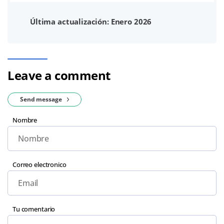
Última actualización: Enero 2026
Leave a comment
Send message
Nombre
Correo electronico
Tu comentario