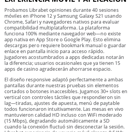
Probamos Librabet opiniones durante 40 sesiones
móviles en iPhone 12 y Samsung Galaxy S21 usando
Chrome, Safari y navegadores nativos para evaluar
compatibilidad multiplataforma. La plataforma
funciona 100% mediante navegador web—no existe
app nativa en App Store o Google Play. Esto elimina
descargas pero requiere bookmark manual o guardar
enlace en pantalla inicio para acceso rápido.
Jugadores acostumbrados a apps dedicadas notarán
la diferencia; usuarios ocasionales que ya tienen 15
apps de casino agradecerán ahorrarse espacio.
El diseño responsive adaptó perfectamente a ambas
pantallas durante nuestras pruebas sin elementos
cortados o botones inaccesibles. Jugamos 30+ slots en
vertical con controles táctiles que respondieron sin
lag—tiradas, ajustes de apuesta, menú de paytable
todos funcionaron intuitivamente. Las mesas en vivo
mantuvieron calidad HD incluso con WiFi moderado
(15 Mbps), degradando automáticamente a SD
cuando la conexión fluctuó sin desconectar la sesión.