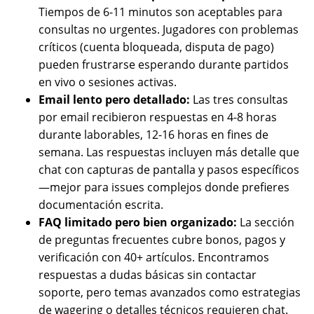
Tiempos de 6-11 minutos son aceptables para
consultas no urgentes. Jugadores con problemas
críticos (cuenta bloqueada, disputa de pago)
pueden frustrarse esperando durante partidos
en vivo o sesiones activas.
Email lento pero detallado:
Las tres consultas
por email recibieron respuestas en 4-8 horas
durante laborables, 12-16 horas en fines de
semana. Las respuestas incluyen más detalle que
chat con capturas de pantalla y pasos específicos
—mejor para issues complejos donde prefieres
documentación escrita.
FAQ limitado pero bien organizado:
La sección
de preguntas frecuentes cubre bonos, pagos y
verificación con 40+ artículos. Encontramos
respuestas a dudas básicas sin contactar
soporte, pero temas avanzados como estrategias
de wagering o detalles técnicos requieren chat.