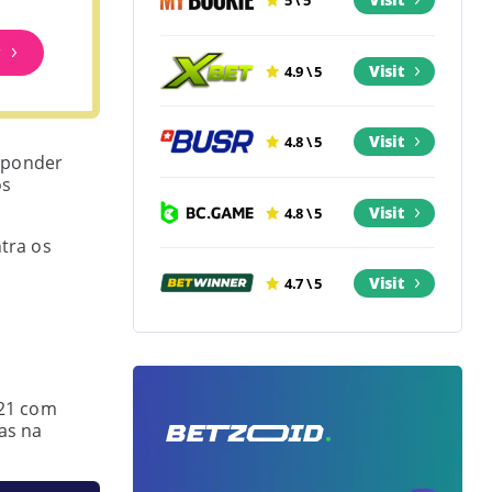
w
Visit
4.9 \ 5
Visit
4.8 \ 5
esponder
os
Visit
4.8 \ 5
tra os
Visit
4.7 \ 5
021 com
as na