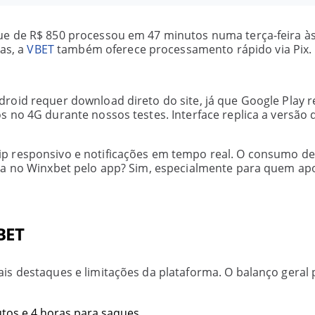
ue de R$ 850 processou em 47 minutos numa terça-feira às
as, a
VBET
também oferece processamento rápido via Pix.
roid requer download direto do site, já que Google Play r
s no 4G durante nossos testes. Interface replica a versão
ip responsivo e notificações em tempo real. O consumo d
nta no Winxbet pelo app? Sim, especialmente para quem a
BET
is destaques e limitações da plataforma. O balanço geral
tos e 4 horas para saques