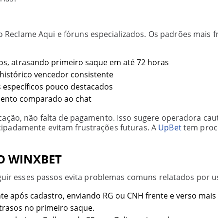
Reclame Aqui e fóruns especializados. Os padrões mais 
os, atrasando primeiro saque em até 72 horas
histórico vencedor consistente
 específicos pouco destacados
 lento comparado ao chat
cação, não falta de pagamento. Isso sugere operadora cau
cipadamente evitam frustrações futuras. A
UpBet
tem proc
O WINXBET
eguir esses passos evita problemas comuns relatados por u
te após cadastro, enviando RG ou CNH frente e verso mais
trasos no primeiro saque.