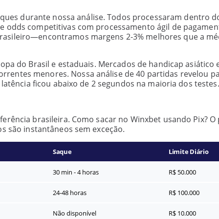
ues durante nossa análise. Todos processaram dentro d
 de odds competitivas com processamento ágil de pagamen
brasileiro—encontramos margens 2-3% melhores que a mé
Copa do Brasil e estaduais. Mercados de handicap asiático 
rrentes menores. Nossa análise de 40 partidas revelou p
 latência ficou abaixo de 2 segundos na maioria dos testes
ferência brasileira. Como sacar no Winxbet usando Pix? O
tos são instantâneos sem exceção.
Saque
Limite Diário
30 min - 4 horas
R$ 50.000
24-48 horas
R$ 100.000
Não disponível
R$ 10.000