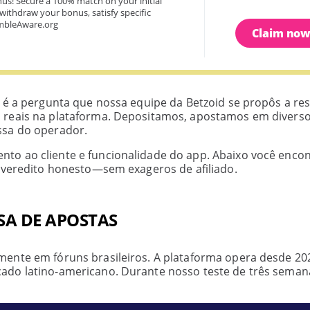
us! Secure a 100% match on your initial
ithdraw your bonus, satisfy specific
ambleAware.org
Claim no
a é a pergunta que nossa equipe da Betzoid se propôs a r
s reais na plataforma. Depositamos, apostamos em divers
ssa do operador.
to ao cliente e funcionalidade do app. Abaixo você encon
o veredito honesto—sem exageros de afiliado.
SA DE APOSTAS
mente em fóruns brasileiros. A plataforma opera desde 2
cado latino-americano. Durante nosso teste de três seman