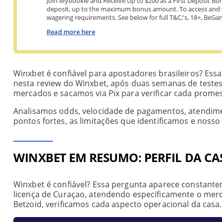
Join Mybookie and Receive Up to $200 as a First Deposit Bon
deposit, up to the maximum bonus amount. To access and w
wagering requirements. See below for full T&C;'s, 18+, BeG
Read more here
Winxbet é confiável para apostadores brasileiros? Ess
nesta review do Winxbet, após duas semanas de teste
mercados e sacamos via Pix para verificar cada prome
Analisamos odds, velocidade de pagamentos, atendimen
pontos fortes, as limitações que identificamos e noss
WINXBET EM RESUMO: PERFIL DA CA
Winxbet é confiável? Essa pergunta aparece constante
licença de Curaçao, atendendo especificamente o mer
Betzoid, verificamos cada aspecto operacional da casa.