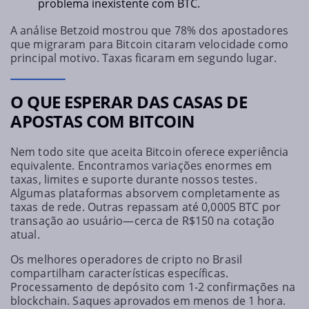
problema inexistente com BTC.
A análise Betzoid mostrou que 78% dos apostadores
que migraram para Bitcoin citaram velocidade como
principal motivo. Taxas ficaram em segundo lugar.
O QUE ESPERAR DAS CASAS DE
APOSTAS COM BITCOIN
Nem todo site que aceita Bitcoin oferece experiência
equivalente. Encontramos variações enormes em
taxas, limites e suporte durante nossos testes.
Algumas plataformas absorvem completamente as
taxas de rede. Outras repassam até 0,0005 BTC por
transação ao usuário—cerca de R$150 na cotação
atual.
Os melhores operadores de cripto no Brasil
compartilham características específicas.
Processamento de depósito com 1-2 confirmações na
blockchain. Saques aprovados em menos de 1 hora.