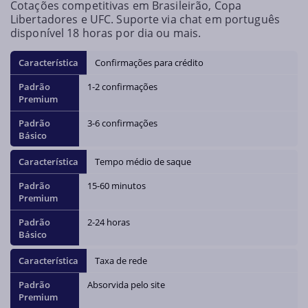
Cotações competitivas em Brasileirão, Copa
Libertadores e UFC. Suporte via chat em português
disponível 18 horas por dia ou mais.
Confirmações para crédito
1-2 confirmações
3-6 confirmações
Tempo médio de saque
15-60 minutos
2-24 horas
Taxa de rede
Absorvida pelo site