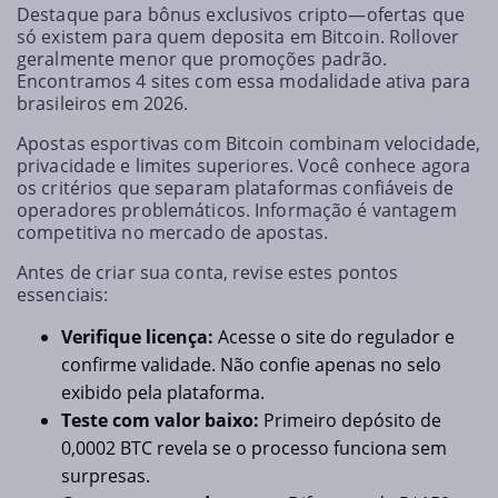
Destaque para bônus exclusivos cripto—ofertas que
só existem para quem deposita em Bitcoin. Rollover
geralmente menor que promoções padrão.
Encontramos 4 sites com essa modalidade ativa para
brasileiros em 2026.
Apostas esportivas com Bitcoin combinam velocidade,
privacidade e limites superiores. Você conhece agora
os critérios que separam plataformas confiáveis de
operadores problemáticos. Informação é vantagem
competitiva no mercado de apostas.
Antes de criar sua conta, revise estes pontos
essenciais:
Verifique licença:
Acesse o site do regulador e
confirme validade. Não confie apenas no selo
exibido pela plataforma.
Teste com valor baixo:
Primeiro depósito de
0,0002 BTC revela se o processo funciona sem
surpresas.