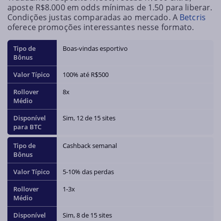
aposte R$8.000 em odds mínimas de 1.50 para liberar.
Condições justas comparadas ao mercado. A
Betcris
oferece promoções interessantes nesse formato.
Boas-vindas esportivo
100% até R$500
8x
Sim, 12 de 15 sites
Cashback semanal
5-10% das perdas
1-3x
Sim, 8 de 15 sites