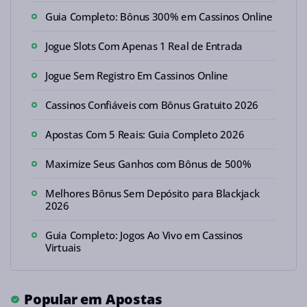
Guia Completo: Bônus 300% em Cassinos Online
Jogue Slots Com Apenas 1 Real de Entrada
Jogue Sem Registro Em Cassinos Online
Cassinos Confiáveis com Bônus Gratuito 2026
Apostas Com 5 Reais: Guia Completo 2026
Maximize Seus Ganhos com Bônus de 500%
Melhores Bônus Sem Depósito para Blackjack
2026
Guia Completo: Jogos Ao Vivo em Cassinos
Virtuais
Popular em Apostas