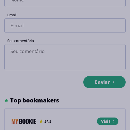
Email
Seu comentário
Enviar
Top bookmakers
Visit
5 \ 5