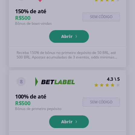
150% de até
R$500
SEM CÓDIGO
Bônus de boas-vindas
Abrir
Receba 150% de bônus no primeiro depósito de 50 BRL, até
500 BRL. Apostas acumuladas de 3 eventos, odds mínimas
de 1,5 por evento, com requisito de 10x. Veja abaixo os T&C
completos, 18+
4.3 \ 5
8
100% de até
R$500
SEM CÓDIGO
Bônus de primeiro pepósito
Abrir