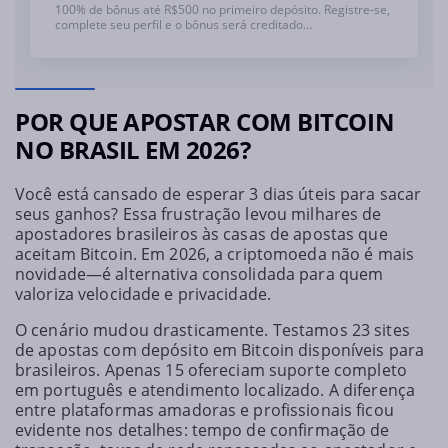
100% de bônus até R$500 no primeiro depósito. Registre-se,
complete seu perfil e o bônus será creditado
automaticamente após o depósito. Veja abaixo os T&C
completos, 18+
POR QUE APOSTAR COM BITCOIN
NO BRASIL EM 2026?
Você está cansado de esperar 3 dias úteis para sacar
seus ganhos? Essa frustração levou milhares de
apostadores brasileiros às casas de apostas que
aceitam Bitcoin. Em 2026, a criptomoeda não é mais
novidade—é alternativa consolidada para quem
valoriza velocidade e privacidade.
O cenário mudou drasticamente. Testamos 23 sites
de apostas com depósito em Bitcoin disponíveis para
brasileiros. Apenas 15 ofereciam suporte completo
em português e atendimento localizado. A diferença
entre plataformas amadoras e profissionais ficou
evidente nos detalhes: tempo de confirmação de