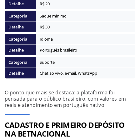
R$ 20
Saque mínimo
R$ 30
Idioma
Português brasileiro
Suporte
Chat ao vivo, e-mail, WhatsApp
O ponto que mais se destaca: a plataforma foi
pensada para o público brasileiro, com valores em
reais e atendimento em português nativo.
CADASTRO E PRIMEIRO DEPÓSITO
NA BETNACIONAL