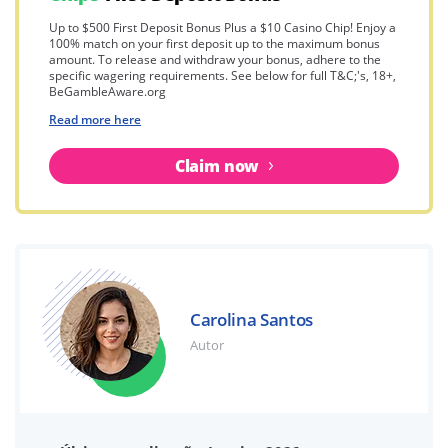
Up to $500 First Deposit Bonus Plus a $10 Casino Chip! Enjoy a
100% match on your first deposit up to the maximum bonus
amount. To release and withdraw your bonus, adhere to the
specific wagering requirements. See below for full T&C;'s, 18+,
BeGambleAware.org
Read more here
Claim now
Carolina Santos
Autor