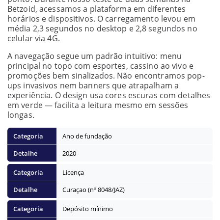
Betzoid, acessamos a plataforma em diferentes
horários e dispositivos. O carregamento levou em
média 2,3 segundos no desktop e 2,8 segundos no
celular via 4G.
A navegação segue um padrão intuitivo: menu
principal no topo com esportes, cassino ao vivo e
promoções bem sinalizados. Não encontramos pop-
ups invasivos nem banners que atrapalham a
experiência. O design usa cores escuras com detalhes
em verde — facilita a leitura mesmo em sessões
longas.
Ano de fundação
2020
Licença
Curaçao (nº 8048/JAZ)
Depósito mínimo