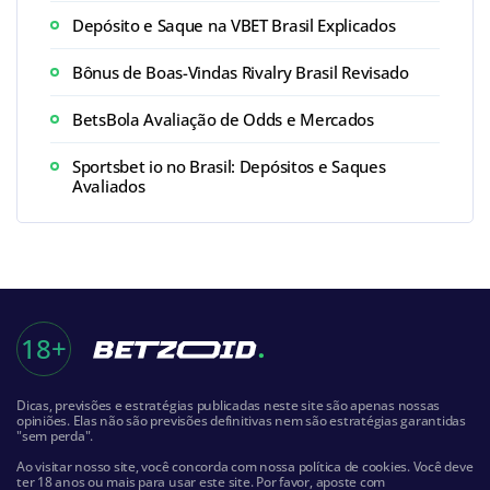
Depósito e Saque na VBET Brasil Explicados
Bônus de Boas-Vindas Rivalry Brasil Revisado
BetsBola Avaliação de Odds e Mercados
Sportsbet io no Brasil: Depósitos e Saques
Avaliados
18+
Dicas, previsões e estratégias publicadas neste site são apenas nossas
opiniões. Elas não são previsões definitivas nem são estratégias garantidas
"sem perda".
Ao visitar nosso site, você concorda com nossa política de cookies. Você deve
ter 18 anos ou mais para usar este site. Por favor, aposte com