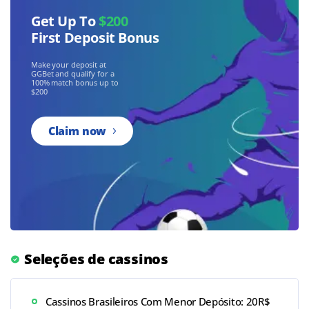
Get Up To
$200
First Deposit Bonus
Make your deposit at
GGBet and qualify for a
100% match bonus up to
$200
Claim now
Seleções de cassinos
Cassinos Brasileiros Com Menor Depósito: 20R$