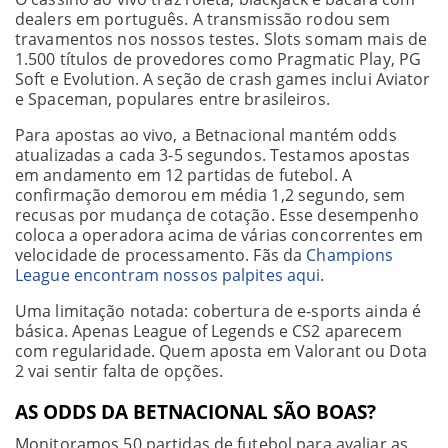
dealers em português. A transmissão rodou sem
travamentos nos nossos testes. Slots somam mais de
1.500 títulos de provedores como Pragmatic Play, PG
Soft e Evolution. A seção de crash games inclui Aviator
e Spaceman, populares entre brasileiros.
Para apostas ao vivo, a Betnacional mantém odds
atualizadas a cada 3-5 segundos. Testamos apostas
em andamento em 12 partidas de futebol. A
confirmação demorou em média 1,2 segundo, sem
recusas por mudança de cotação. Esse desempenho
coloca a operadora acima de várias concorrentes em
velocidade de processamento. Fãs da
Champions
League encontram nossos palpites aqui
.
Uma limitação notada: cobertura de e-sports ainda é
básica. Apenas League of Legends e CS2 aparecem
com regularidade. Quem aposta em Valorant ou Dota
2 vai sentir falta de opções.
AS ODDS DA BETNACIONAL SÃO BOAS?
Monitoramos 50 partidas de futebol para avaliar as