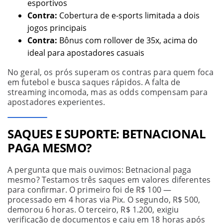
esportivos
Contra:
Cobertura de e-sports limitada a dois
jogos principais
Contra:
Bônus com rollover de 35x, acima do
ideal para apostadores casuais
No geral, os prós superam os contras para quem foca
em futebol e busca saques rápidos. A falta de
streaming incomoda, mas as odds compensam para
apostadores experientes.
SAQUES E SUPORTE: BETNACIONAL
PAGA MESMO?
A pergunta que mais ouvimos: Betnacional paga
mesmo? Testamos três saques em valores diferentes
para confirmar. O primeiro foi de R$ 100 —
processado em 4 horas via Pix. O segundo, R$ 500,
demorou 6 horas. O terceiro, R$ 1.200, exigiu
verificação de documentos e caiu em 18 horas após