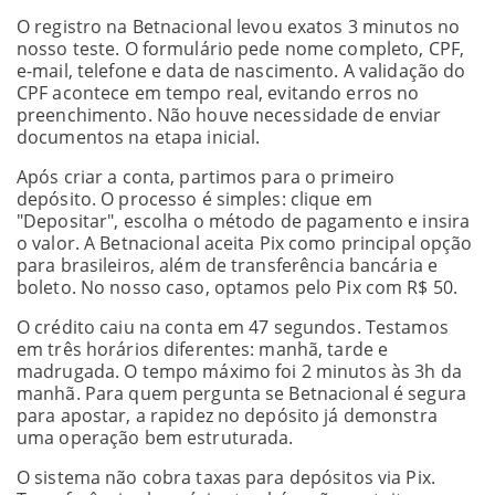
O registro na Betnacional levou exatos 3 minutos no
nosso teste. O formulário pede nome completo, CPF,
e-mail, telefone e data de nascimento. A validação do
CPF acontece em tempo real, evitando erros no
preenchimento. Não houve necessidade de enviar
documentos na etapa inicial.
Após criar a conta, partimos para o primeiro
depósito. O processo é simples: clique em
"Depositar", escolha o método de pagamento e insira
o valor. A Betnacional aceita Pix como principal opção
para brasileiros, além de transferência bancária e
boleto. No nosso caso, optamos pelo Pix com R$ 50.
O crédito caiu na conta em 47 segundos. Testamos
em três horários diferentes: manhã, tarde e
madrugada. O tempo máximo foi 2 minutos às 3h da
manhã. Para quem pergunta se Betnacional é segura
para apostar, a rapidez no depósito já demonstra
uma operação bem estruturada.
O sistema não cobra taxas para depósitos via Pix.