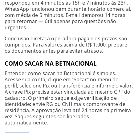
respondeu em 4 minutos às 15h e 7 minutos às 23h.
WhatsApp funcionou bem durante horário comercial,
com média de 5 minutos. E-mail demorou 14 horas
para retornar — útil apenas para questões não
urgentes.
Conclusão direta: a operadora paga e os prazos são
cumpridos. Para valores acima de R$ 1.000, prepare
os documentos antes para evitar atrasos.
COMO SACAR NA BETNACIONAL
Entender como sacar na Betnacional é simples.
Acesse sua conta, clique em "Sacar" no menu do
perfil, selecione Pix ou transferência e informe o valor.
A chave Pix precisa estar vinculada ao mesmo CPF do
cadastro. O primeiro saque exige verificação de
identidade: envie RG ou CNH mais comprovante de
residência. A aprovação leva até 24 horas na primeira
vez. Saques seguintes são liberados
automaticamente.