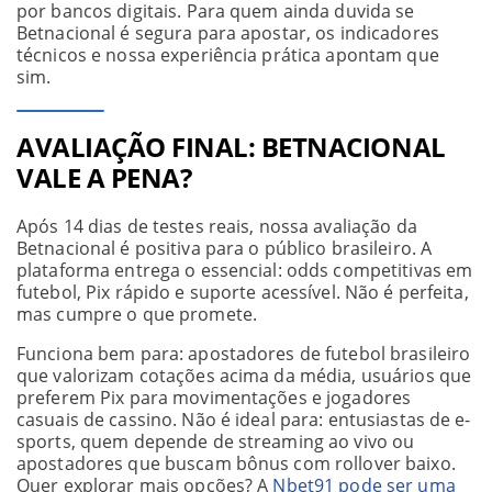
por bancos digitais. Para quem ainda duvida se
Betnacional é segura para apostar, os indicadores
técnicos e nossa experiência prática apontam que
sim.
AVALIAÇÃO FINAL: BETNACIONAL
VALE A PENA?
Após 14 dias de testes reais, nossa avaliação da
Betnacional é positiva para o público brasileiro. A
plataforma entrega o essencial: odds competitivas em
futebol, Pix rápido e suporte acessível. Não é perfeita,
mas cumpre o que promete.
Funciona bem para: apostadores de futebol brasileiro
que valorizam cotações acima da média, usuários que
preferem Pix para movimentações e jogadores
casuais de cassino. Não é ideal para: entusiastas de e-
sports, quem depende de streaming ao vivo ou
apostadores que buscam bônus com rollover baixo.
Quer explorar mais opções? A
Nbet91 pode ser uma