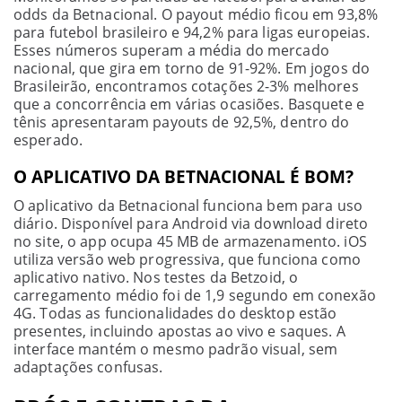
odds da Betnacional. O payout médio ficou em 93,8%
para futebol brasileiro e 94,2% para ligas europeias.
Esses números superam a média do mercado
nacional, que gira em torno de 91-92%. Em jogos do
Brasileirão, encontramos cotações 2-3% melhores
que a concorrência em várias ocasiões. Basquete e
tênis apresentaram payouts de 92,5%, dentro do
esperado.
O APLICATIVO DA BETNACIONAL É BOM?
O aplicativo da Betnacional funciona bem para uso
diário. Disponível para Android via download direto
no site, o app ocupa 45 MB de armazenamento. iOS
utiliza versão web progressiva, que funciona como
aplicativo nativo. Nos testes da Betzoid, o
carregamento médio foi de 1,9 segundo em conexão
4G. Todas as funcionalidades do desktop estão
presentes, incluindo apostas ao vivo e saques. A
interface mantém o mesmo padrão visual, sem
adaptações confusas.