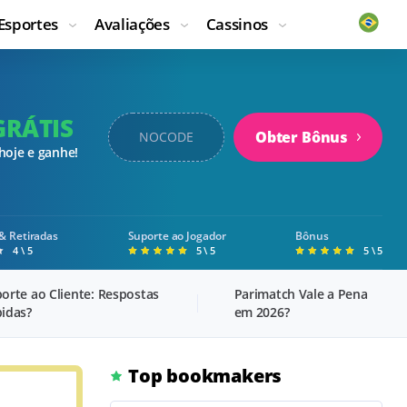
Esportes
Avaliações
Cassinos
GRÁTIS
Obter Bônus
NOCODE
 hoje e ganhe!
& Retiradas
Suporte ao Jogador
Bônus
4 \ 5
5 \ 5
5 \ 5
orte ao Cliente: Respostas
Parimatch Vale a Pena
idas?
em 2026?
Top bookmakers