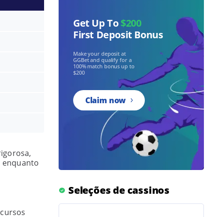
Get Up To
$200
First Deposit Bonus
Make your deposit at
GGBet and qualify for a
100% match bonus up to
$200
Claim now
rigorosa,
l enquanto
Seleções de cassinos
ecursos