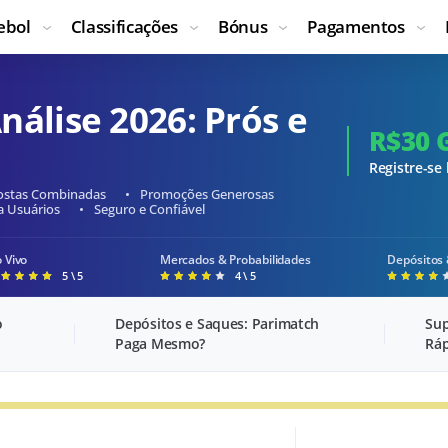
ebol
Classificações
Bónus
Pagamentos
álise 2026: Prós e
R$30 
Registre-se
ostas Combinadas
Promoções Generosas
a Usuários
Seguro e Confiável
 Vivo
Mercados & Probabilidades
Depósitos 
5 \ 5
4 \ 5
o
Depósitos e Saques: Parimatch
Sup
Paga Mesmo?
Ráp