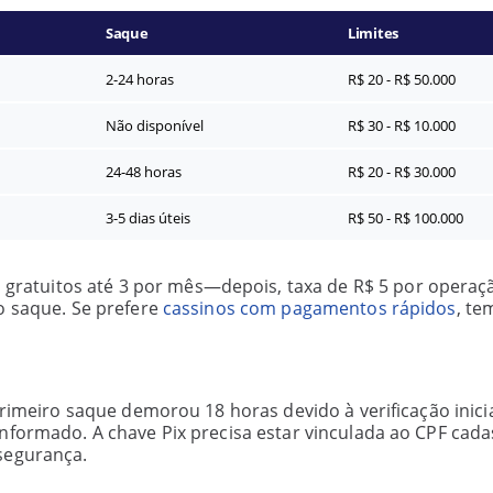
Saque
Limites
2-24 horas
R$ 20 - R$ 50.000
Não disponível
R$ 30 - R$ 10.000
24-48 horas
R$ 20 - R$ 30.000
3-5 dias úteis
R$ 50 - R$ 100.000
ratuitos até 3 por mês—depois, taxa de R$ 5 por operaç
o saque. Se prefere
cassinos com pagamentos rápidos
, t
primeiro saque demorou 18 horas devido à verificação inicia
informado. A chave Pix precisa estar vinculada ao CPF ca
 segurança.