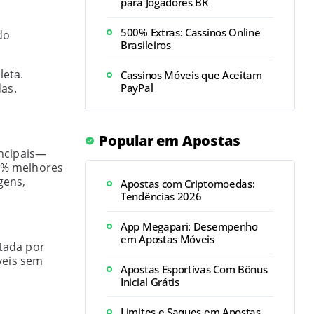
para Jogadores BR
500% Extras: Cassinos Online
do
Brasileiros
leta.
Cassinos Móveis que Aceitam
PayPal
as.
Popular em Apostas
incipais—
3% melhores
gens,
Apostas com Criptomoedas:
Tendências 2026
App Megapari: Desempenho
em Apostas Móveis
tada por
veis sem
Apostas Esportivas Com Bônus
Inicial Grátis
Limites e Saques em Apostas