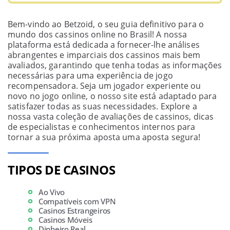
Bem-vindo ao Betzoid, o seu guia definitivo para o
mundo dos cassinos online no Brasil! A nossa
plataforma está dedicada a fornecer-lhe análises
abrangentes e imparciais dos cassinos mais bem
avaliados, garantindo que tenha todas as informações
necessárias para uma experiência de jogo
recompensadora. Seja um jogador experiente ou
novo no jogo online, o nosso site está adaptado para
satisfazer todas as suas necessidades. Explore a
nossa vasta coleção de avaliações de cassinos, dicas
de especialistas e conhecimentos internos para
tornar a sua próxima aposta uma aposta segura!
TIPOS DE CASINOS
Ao Vivo
Compatíveis com VPN
Casinos Estrangeiros
Casinos Móveis
Dinheiro Real