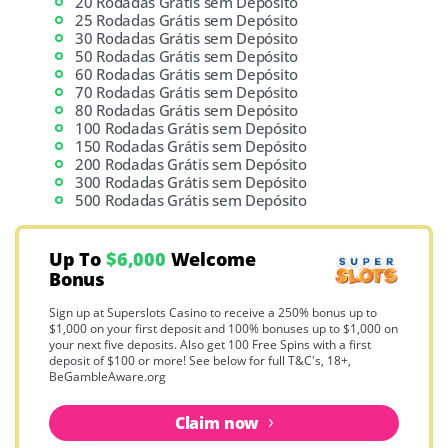
20 Rodadas Grátis sem Depósito
25 Rodadas Grátis sem Depósito
30 Rodadas Grátis sem Depósito
50 Rodadas Grátis sem Depósito
60 Rodadas Grátis sem Depósito
70 Rodadas Grátis sem Depósito
80 Rodadas Grátis sem Depósito
100 Rodadas Grátis sem Depósito
150 Rodadas Grátis sem Depósito
200 Rodadas Grátis sem Depósito
300 Rodadas Grátis sem Depósito
500 Rodadas Grátis sem Depósito
Up To
$6,000
Welcome
Bonus
Sign up at Superslots Casino to receive a 250% bonus up to
$1,000 on your first deposit and 100% bonuses up to $1,000 on
your next five deposits. Also get 100 Free Spins with a first
deposit of $100 or more! See below for full T&C's, 18+,
BeGambleAware.org
Claim now