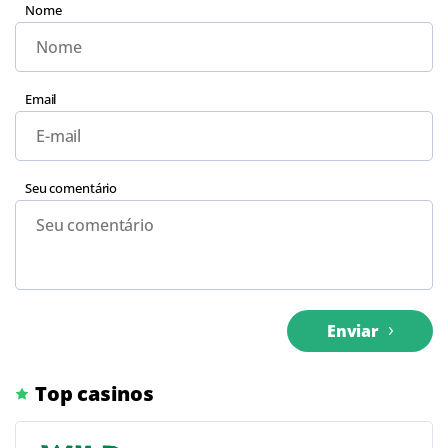
Nome
Email
Seu comentário
Enviar
Top casinos