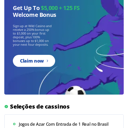
Get Up To
$5,000 + 125 FS
Welcome Bonus
Sign up at Wild Casino and
receive a 250% bonus up
to $1,000 on your first
deposit, plus 100%
bonuses up to $1,000 on
your next four deposits.
Claim now
Seleções de cassinos
Jogos de Azar Com Entrada de 1 Real no Brasil