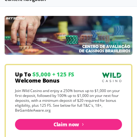
Up To
$5,000 + 125 FS
Welcome Bonus
Join Wild Casino and enjoy a 250% bonus up to $1,000 on your
first deposit, followed by 100% up to $1,000 on your next four
deposits, with a minimum deposit of $20 required for bonus
eligibility, plus 125 FS. See below for full T&C's, 18+,
BeGambleAware.org
Claim now