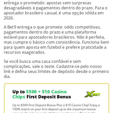
entrega o prometido: apostas sem surpresas
desagradáveis e pagamentos dentro do prazo. Para o
apostador brasileiro casual, é uma opção sólida em
2026.
A Bet9 entrega o que promete: odds competitivas,
pagamentos dentro do prazo e uma plataforma
estável para apostadores brasileiros. Não é perfeita,
mas cumpre o básico com consistência. Funciona bem
para quem aposta em futebol e prefere praticidade a
recursos exagerados.
Se você busca uma casa confiável e sem
complicações, vale o teste. Cadastre-se pelo nosso
link e defina seus limites de depósito desde o primeiro
dia.
Up to
$500 + $10 Casino
Chips
First Deposit Bonus
Up to $500 First Deposit Bonus Plus a $10 Casino Chip! Enjoy a
100% match on your first deposit up to the maximum bonus