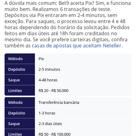
A dúvida mais comum: Bet9 aceita Pix? Sim, e funciona
muito bem. Realizamos 6 transações de teste.
Depósitos via Pix entraram em 2-4 minutos, sem
exceção. Para saques, o processo levou entre 4 e 48
horas dependendo do horário da solicitação. Pedidos
feitos em dias úteis até 18h foram creditados no
mesmo dia. Se você prefere carteiras digitais, confira
também as
casas de apostas que aceitam Neteller
.
Pix
2-5 minutos
4-48 horas
R$ 20 - R$ 50.000
Transferência bancária
1-3 horas
2-3 dias úteis
R$ 50 - R$ 100.000