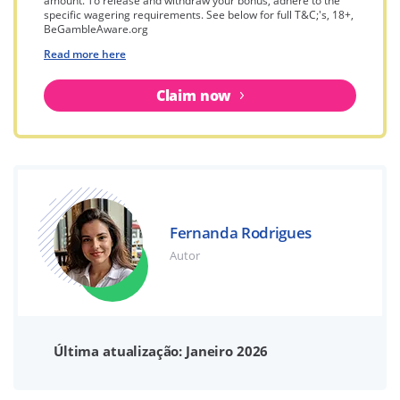
amount. To release and withdraw your bonus, adhere to the
specific wagering requirements. See below for full T&C;'s, 18+,
BeGambleAware.org
Read more here
Claim now
Fernanda Rodrigues
Autor
Última atualização: Janeiro 2026