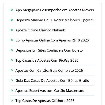
App Megapari: Desempenho em Apostas Móveis
Depósito Mínimo De 20 Reais: Melhores Opções
Aposte Online Usando Nubank
Como Apostar Online Com Apenas R$10 2026
Depósitos Em Sites Confiáveis Com Boleto
Top Casas de Apostas Com PicPay 2026
Apostas Com Cartão: Guia Completo 2026
Guia Das Casas De Apostas Com Bônus Grátis
Apostas Esportivas com Cartão Mastercard
Top Casas De Apostas Offshore 2026