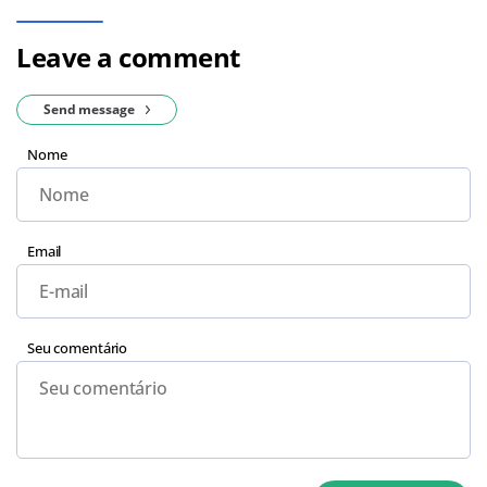
Leave a comment
Send message
Nome
Email
Seu comentário