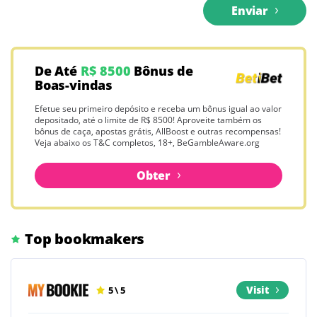
Enviar
De Até
R$ 8500
Bônus de
Boas-vindas
Efetue seu primeiro depósito e receba um bônus igual ao valor
depositado, até o limite de R$ 8500! Aproveite também os
bônus de caça, apostas grátis, AllBoost e outras recompensas!
Veja abaixo os T&C completos, 18+, BeGambleAware.org
Obter
Top bookmakers
Visit
5 \ 5