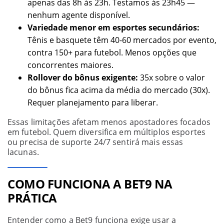
apenas das 8h às 23h. Testamos às 23h45 —
nenhum agente disponível.
Variedade menor em esportes secundários:
Tênis e basquete têm 40-60 mercados por evento,
contra 150+ para futebol. Menos opções que
concorrentes maiores.
Rollover do bônus exigente:
35x sobre o valor
do bônus fica acima da média do mercado (30x).
Requer planejamento para liberar.
Essas limitações afetam menos apostadores focados
em futebol. Quem diversifica em múltiplos esportes
ou precisa de suporte 24/7 sentirá mais essas
lacunas.
COMO FUNCIONA A BET9 NA
PRÁTICA
Entender como a Bet9 funciona exige usar a