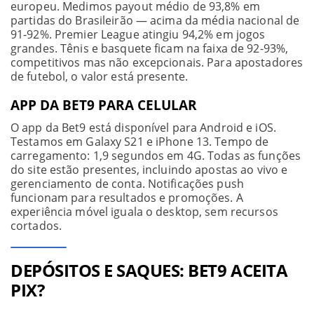
europeu. Medimos payout médio de 93,8% em
partidas do Brasileirão — acima da média nacional de
91-92%. Premier League atingiu 94,2% em jogos
grandes. Tênis e basquete ficam na faixa de 92-93%,
competitivos mas não excepcionais. Para apostadores
de futebol, o valor está presente.
APP DA BET9 PARA CELULAR
O app da Bet9 está disponível para Android e iOS.
Testamos em Galaxy S21 e iPhone 13. Tempo de
carregamento: 1,9 segundos em 4G. Todas as funções
do site estão presentes, incluindo apostas ao vivo e
gerenciamento de conta. Notificações push
funcionam para resultados e promoções. A
experiência móvel iguala o desktop, sem recursos
cortados.
DEPÓSITOS E SAQUES: BET9 ACEITA
PIX?