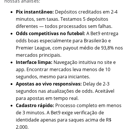
nossas análises:
Pix instantâneo:
Depósitos creditados em 2-4
minutos, sem taxas. Testamos 5 depósitos
diferentes — todos processados sem falhas.
Odds competitivas no futebol:
A Bet9 entrega
odds boas especialmente para Brasileirão e
Premier League, com payout médio de 93,8% nos
mercados principais.
Interface limpa:
Navegação intuitiva no site e
app. Encontrar mercados leva menos de 10
segundos, mesmo para iniciantes.
Apostas ao vivo responsivas:
Delay de 2-3
segundos nas atualizações de odds. Aceitável
para apostas em tempo real.
Cadastro rápido:
Processo completo em menos
de 3 minutos. A Bet9 exige verificação de
identidade apenas para saques acima de R$
2.000.