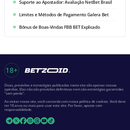
Suporte ao Apostador: Avaliação NetBet Brasil
Limites e Métodos de Pagamento Galera Bet
Bônus de Boas-Vindas FBB BET Explicado
18+
Dicas, previsões e estratégias publicadas neste site são apenas nossas
opiniões. Elas não são previsões definitivas nem são estratégias garantidas
"sem perda".
Ao visitar nosso site, você concorda com nossa política de cookies. Você deve
ter 18 anos ou mais para usar este site. Por favor, aposte com
responsabilidade.