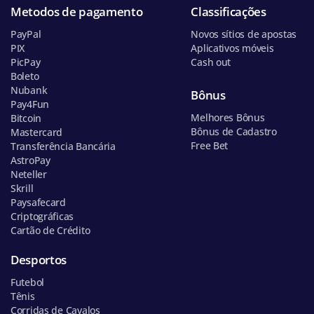
Metodos de pagamento
Classificações
PayPal
Novos sítios de apostas
PIX
Aplicativos móveis
PicPay
Cash out
Boleto
Nubank
Bônus
Pay4Fun
Melhores Bônus
Bitcoin
Bônus de Cadastro
Mastercard
Free Bet
Transferência Bancária
AstroPay
Neteller
Skrill
Paysafecard
Criptográficas
Cartão de Crédito
Desportos
Futebol
Tênis
Corridas de Cavalos