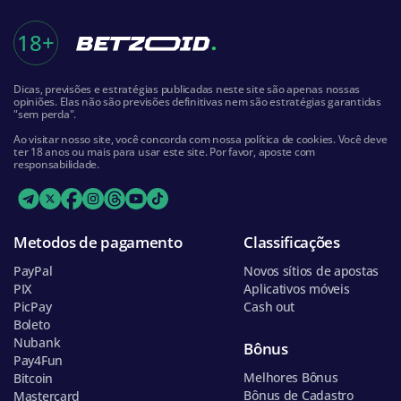
18+
Dicas, previsões e estratégias publicadas neste site são apenas nossas
opiniões. Elas não são previsões definitivas nem são estratégias garantidas
"sem perda".
Ao visitar nosso site, você concorda com nossa política de cookies. Você deve
ter 18 anos ou mais para usar este site. Por favor, aposte com
responsabilidade.
Metodos de pagamento
Classificações
PayPal
Novos sítios de apostas
PIX
Aplicativos móveis
PicPay
Cash out
Boleto
Nubank
Bônus
Pay4Fun
Melhores Bônus
Bitcoin
Bônus de Cadastro
Mastercard