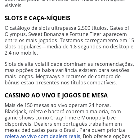
visíveis.
SLOTS E CAÇA-NÍQUEIS
O catálogo de slots ultrapassa 2.500 títulos. Gates of
Olympus, Sweet Bonanza e Fortune Tiger aparecem
entre os mais jogados. Testamos carregamento em 15
slots populares—média de 1.8 segundos no desktop e
2.4 no mobile.
Slots de alta volatilidade dominam as recomendações,
mas opções de baixa variância existem para sessões
mais longas. Megaways e recursos de compra de
bônus estão presentes nos títulos compatíveis.
CASSINO AO VIVO E JOGOS DE MESA
Mais de 150 mesas ao vivo operam 24 horas.
Blackjack, roleta e bacará cobrem a maioria, com
game shows como Crazy Time e Monopoly Live
disponíveis. Dealers em português trabalham em
mesas dedicadas para o Brasil. Para quem prioriza
roleta ao vivo com dealers reais
, Bob oferece opções