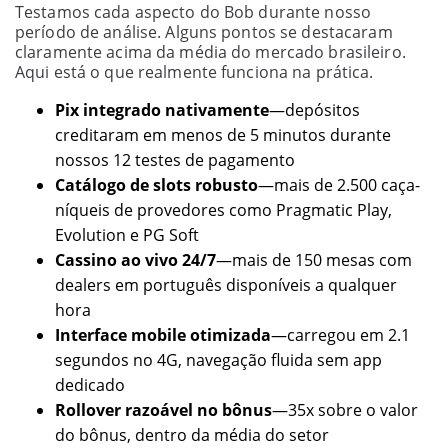
Testamos cada aspecto do Bob durante nosso
período de análise. Alguns pontos se destacaram
claramente acima da média do mercado brasileiro.
Aqui está o que realmente funciona na prática.
Pix integrado nativamente
—depósitos
creditaram em menos de 5 minutos durante
nossos 12 testes de pagamento
Catálogo de slots robusto
—mais de 2.500 caça-
níqueis de provedores como Pragmatic Play,
Evolution e PG Soft
Cassino ao vivo 24/7
—mais de 150 mesas com
dealers em português disponíveis a qualquer
hora
Interface mobile otimizada
—carregou em 2.1
segundos no 4G, navegação fluida sem app
dedicado
Rollover razoável no bônus
—35x sobre o valor
do bônus, dentro da média do setor