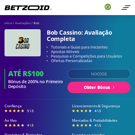
Início
/
Avaliações
/
Bob
Bob Cassino: Avaliação
Completa
Tutoriais e Guias para Iniciantes
Apostas Móveis
Pesquisas e Competições para Usuários
Ofertas Personalizadas
ATÉ R$100
NOCODE
Bônus de 200% no Primeiro
Depósito
Obter Bônus
Confiança
Licenciamento & Segurança
5 \ 5
4 \ 5
Ao Vivo
Mercados & Probabilidades
4 \ 5
4 \ 5
Depósitos & Retiradas
Suporte ao Jogador