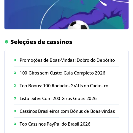
Seleções de cassinos
Promoções de Boas-Vindas: Dobro do Depósito
100 Giros sem Custo: Guia Completo 2026
Top Bônus: 100 Rodadas Grátis no Cadastro
Lista: Sites Com 200 Giros Grátis 2026
Cassinos Brasileiros com Bônus de Boas-vindas
Top Cassinos PayPal do Brasil 2026