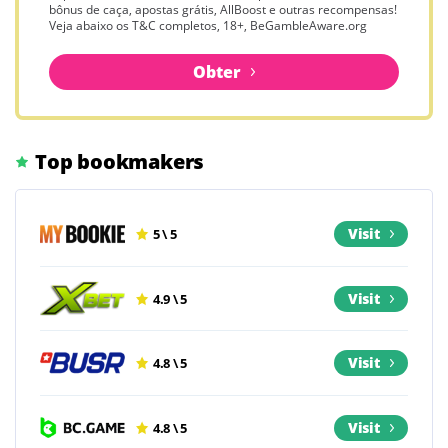
bônus de caça, apostas grátis, AllBoost e outras recompensas!
Veja abaixo os T&C completos, 18+, BeGambleAware.org
Obter
Top bookmakers
Visit
5 \ 5
Visit
4.9 \ 5
Visit
4.8 \ 5
Visit
4.8 \ 5