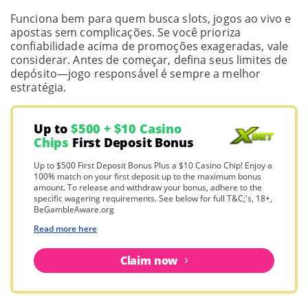
Funciona bem para quem busca slots, jogos ao vivo e
apostas sem complicações. Se você prioriza
confiabilidade acima de promoções exageradas, vale
considerar. Antes de começar, defina seus limites de
depósito—jogo responsável é sempre a melhor
estratégia.
Up to
$500 + $10 Casino
Chips
First Deposit Bonus
Up to $500 First Deposit Bonus Plus a $10 Casino Chip! Enjoy a
100% match on your first deposit up to the maximum bonus
amount. To release and withdraw your bonus, adhere to the
specific wagering requirements. See below for full T&C;'s, 18+,
BeGambleAware.org
Read more here
Claim now