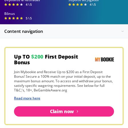
4 \ 5
4 \ 5
Bônus
5 \ 5
Content navigation
Up TO
$200
First Deposit
Bonus
Join Mybookie and Receive Up to $200 as a First Deposit
Bonus! Secure a 100% match on your initial deposit, up to the
maximum bonus amount. To access and withdraw your bonus,
satisfy specific wagering requirements. See below for full
T&C;'s, 18+, BeGambleAware.org
Read more here
Claim now