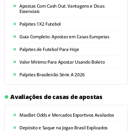
Apostas Com Cash Out: Vantagens e Dicas
Essenciais
Palpites 1X2 Futebol
Guia Completo: Apostas em Casas Europeias
Palpites de Futebol Para Hoje
Valor Mínimo Para Apostar Usando Boleto
Palpites Brasileirão Série A 2026
Avaliações de casas de apostas
MaxBet Odds e Mercados Esportivos Avaliados
Depósito e Saque na Jogao Brasil Explicados