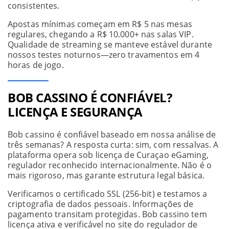
consistentes.
Apostas mínimas começam em R$ 5 nas mesas
regulares, chegando a R$ 10.000+ nas salas VIP.
Qualidade de streaming se manteve estável durante
nossos testes noturnos—zero travamentos em 4
horas de jogo.
BOB CASSINO É CONFIÁVEL?
LICENÇA E SEGURANÇA
Bob cassino é confiável baseado em nossa análise de
três semanas? A resposta curta: sim, com ressalvas. A
plataforma opera sob licença de Curaçao eGaming,
regulador reconhecido internacionalmente. Não é o
mais rigoroso, mas garante estrutura legal básica.
Verificamos o certificado SSL (256-bit) e testamos a
criptografia de dados pessoais. Informações de
pagamento transitam protegidas. Bob cassino tem
licença ativa e verificável no site do regulador de