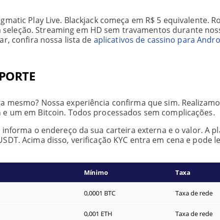
gmatic Play Live. Blackjack começa em R$ 5 equivalente. Ro
 seleção. Streaming em HD sem travamentos durante noss
r, confira nossa lista de
aplicativos de cassino para Andro
UPORTE
aga mesmo? Nossa experiência confirma que sim. Realizamo
in e um em Bitcoin. Todos processados sem complicações.
 informa o endereço da sua carteira externa e o valor. A p
USDT. Acima disso, verificação KYC entra em cena e pode l
Mínimo
Taxa
0,0001 BTC
Taxa de rede
0,001 ETH
Taxa de rede