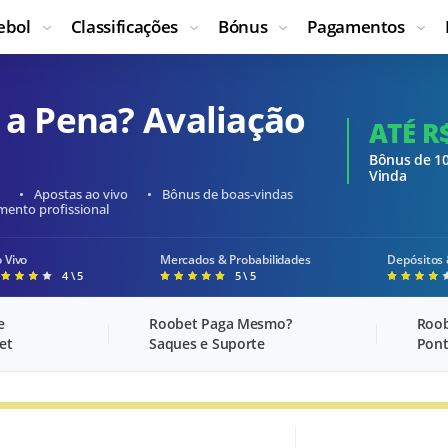
ebol
Classificações
Bónus
Pagamentos
 a Pena? Avaliação
ATÉ R
Bônus de 1
Vinda
Apostas ao vivo
Bônus de boas-vindas
mento profissional
 Vivo
Mercados & Probabilidades
Depósitos 
4 \ 5
5 \ 5
e
Roobet Paga Mesmo?
Roob
et
Saques e Suporte
Pont