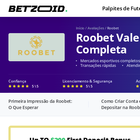
Palpites de Fut
Início
/
Avaliações
/
Roobet
Roobet Vale
Completa
Mercados esportivos completos
Transações rápidas
Atendi
Confiança
Licenciamento & Segurança
Ao
5 \ 5
5 \ 5
Primeira Impressão da Roobet:
Como Criar Conta 
O Que Esperar
Depositar na Roob