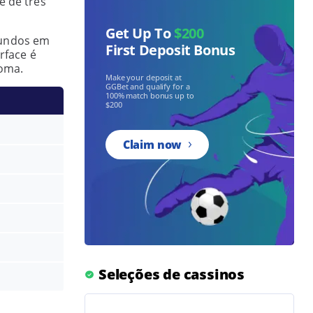
e de três
Get Up To
$200
egundos em
First Deposit Bonus
rface é
ioma.
Make your deposit at
GGBet and qualify for a
100% match bonus up to
$200
Claim now
Seleções de cassinos