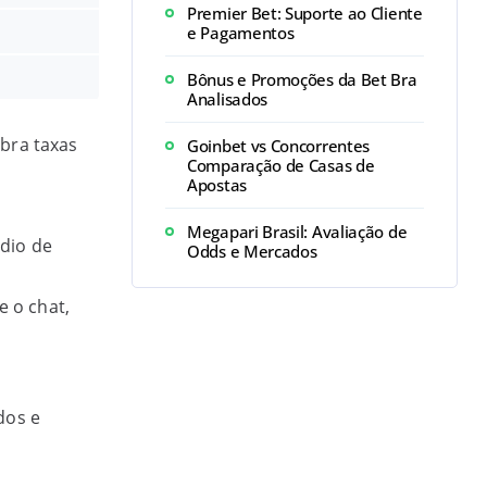
Premier Bet: Suporte ao Cliente
e Pagamentos
Bônus e Promoções da Bet Bra
Analisados
obra taxas
Goinbet vs Concorrentes
Comparação de Casas de
Apostas
Megapari Brasil: Avaliação de
dio de
Odds e Mercados
 o chat,
dos e