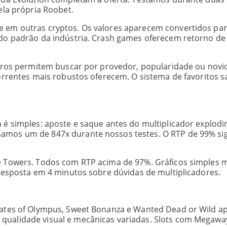
ela própria Roobet.
 em outras cryptos. Os valores aparecem convertidos para 
 do padrão da indústria. Crash games oferecem retorno d
iltros permitem buscar por provedor, popularidade ou novi
orrentes mais robustos oferecem. O sistema de favoritos s
 é simples: aposte e saque antes do multiplicador explodir
amos um de 847x durante nossos testes. O RTP de 99% sig
e Towers. Todos com RTP acima de 97%. Gráficos simples 
 resposta em 4 minutos sobre dúvidas de multiplicadores.
 Gates of Olympus, Sweet Bonanza e Wanted Dead or Wild 
qualidade visual e mecânicas variadas. Slots com Megawa