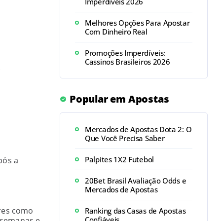
Imperdíveis 2026
Melhores Opções Para Apostar
Com Dinheiro Real
Promoções Imperdíveis:
Cassinos Brasileiros 2026
.
Popular em Apostas
Mercados de Apostas Dota 2: O
Que Você Precisa Saber
Palpites 1X2 Futebol
pós a
20Bet Brasil Avaliação Odds e
Mercados de Apostas
ores como
Ranking das Casas de Apostas
Confiáveis
s semanas e