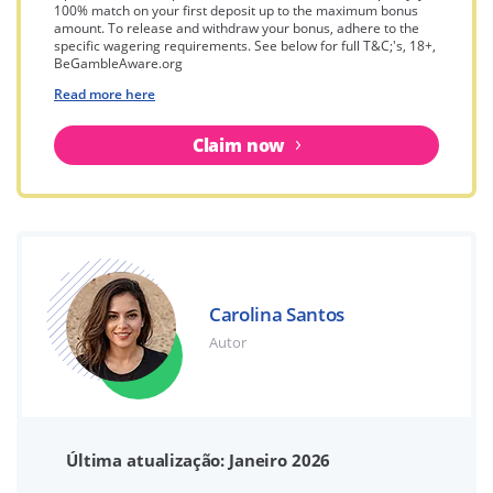
100% match on your first deposit up to the maximum bonus
amount. To release and withdraw your bonus, adhere to the
specific wagering requirements. See below for full T&C;'s, 18+,
BeGambleAware.org
Read more here
Claim now
Carolina Santos
Autor
Última atualização: Janeiro 2026