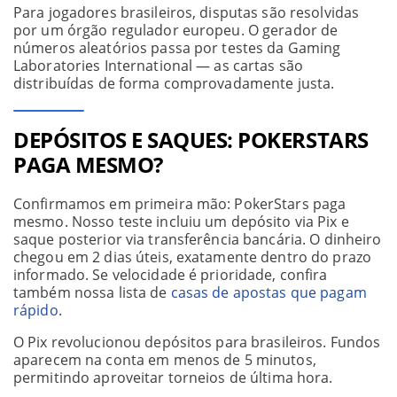
Para jogadores brasileiros, disputas são resolvidas
por um órgão regulador europeu. O gerador de
números aleatórios passa por testes da Gaming
Laboratories International — as cartas são
distribuídas de forma comprovadamente justa.
DEPÓSITOS E SAQUES: POKERSTARS
PAGA MESMO?
Confirmamos em primeira mão: PokerStars paga
mesmo. Nosso teste incluiu um depósito via Pix e
saque posterior via transferência bancária. O dinheiro
chegou em 2 dias úteis, exatamente dentro do prazo
informado. Se velocidade é prioridade, confira
também nossa lista de
casas de apostas que pagam
rápido
.
O Pix revolucionou depósitos para brasileiros. Fundos
aparecem na conta em menos de 5 minutos,
permitindo aproveitar torneios de última hora.