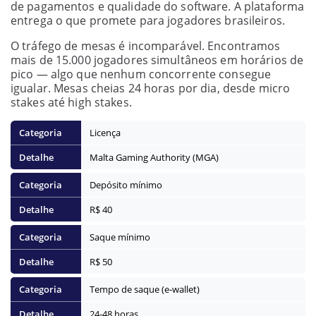
de pagamentos e qualidade do software. A plataforma
entrega o que promete para jogadores brasileiros.
O tráfego de mesas é incomparável. Encontramos
mais de 15.000 jogadores simultâneos em horários de
pico — algo que nenhum concorrente consegue
igualar. Mesas cheias 24 horas por dia, desde micro
stakes até high stakes.
Licença
Malta Gaming Authority (MGA)
Depósito mínimo
R$ 40
Saque mínimo
R$ 50
Tempo de saque (e-wallet)
24-48 horas