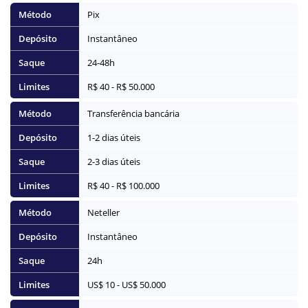
Pix
Instantâneo
24-48h
R$ 40 - R$ 50.000
Transferência bancária
1-2 dias úteis
2-3 dias úteis
R$ 40 - R$ 100.000
Neteller
Instantâneo
24h
US$ 10 - US$ 50.000