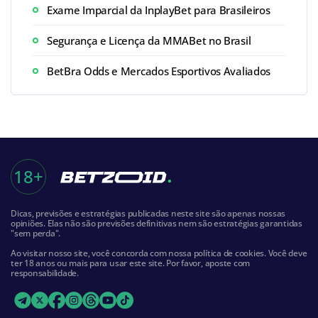
Exame Imparcial da InplayBet para Brasileiros
Segurança e Licença da MMABet no Brasil
BetBra Odds e Mercados Esportivos Avaliados
18+
Dicas, previsões e estratégias publicadas neste site são apenas nossas
opiniões. Elas não são previsões definitivas nem são estratégias garantidas
"sem perda".
Ao visitar nosso site, você concorda com nossa política de cookies. Você deve
ter 18 anos ou mais para usar este site. Por favor, aposte com
responsabilidade.