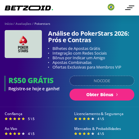
Início
/
Avaliações
/
Pokerstars
Análise do PokerStars 2026:
Prós e Contras
Bilhetes de Apostas Grátis
Integração com Redes Sociais
Bônus por Indicar um Amigo
Apostas Combinadas
Ofertas Exclusivas para Membros VIP
R$50 GRÁTIS
NOCODE
Registre-se hoje e ganhe!
Obter Bônus
Confiança
Licenciamento & Segurança
5 \ 5
4 \ 5
Ao Vivo
Mercados & Probabilidades
4 \ 5
4 \ 5