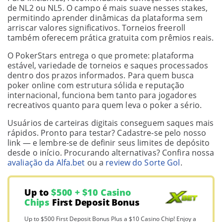
de NL2 ou NL5. O campo é mais suave nesses stakes,
permitindo aprender dinâmicas da plataforma sem
arriscar valores significativos. Torneios freeroll
também oferecem prática gratuita com prêmios reais.
O PokerStars entrega o que promete: plataforma
estável, variedade de torneios e saques processados
dentro dos prazos informados. Para quem busca
poker online com estrutura sólida e reputação
internacional, funciona bem tanto para jogadores
recreativos quanto para quem leva o poker a sério.
Usuários de carteiras digitais conseguem saques mais
rápidos. Pronto para testar? Cadastre-se pelo nosso
link — e lembre-se de definir seus limites de depósito
desde o início. Procurando alternativas? Confira nossa
avaliação da Alfa.bet
ou a
review do Sorte Gol
.
Up to
$500 + $10 Casino
Chips
First Deposit Bonus
Up to $500 First Deposit Bonus Plus a $10 Casino Chip! Enjoy a