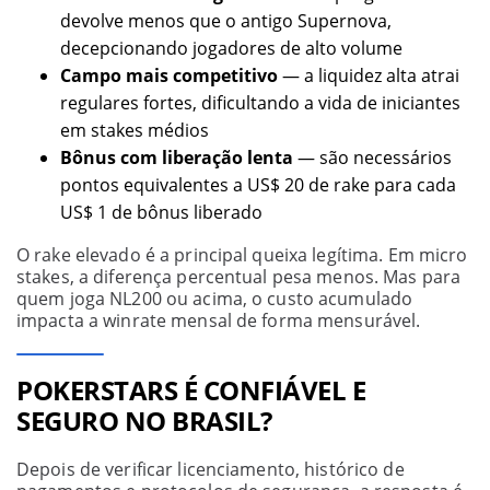
devolve menos que o antigo Supernova,
decepcionando jogadores de alto volume
Campo mais competitivo
— a liquidez alta atrai
regulares fortes, dificultando a vida de iniciantes
em stakes médios
Bônus com liberação lenta
— são necessários
pontos equivalentes a US$ 20 de rake para cada
US$ 1 de bônus liberado
O rake elevado é a principal queixa legítima. Em micro
stakes, a diferença percentual pesa menos. Mas para
quem joga NL200 ou acima, o custo acumulado
impacta a winrate mensal de forma mensurável.
POKERSTARS É CONFIÁVEL E
SEGURO NO BRASIL?
Depois de verificar licenciamento, histórico de