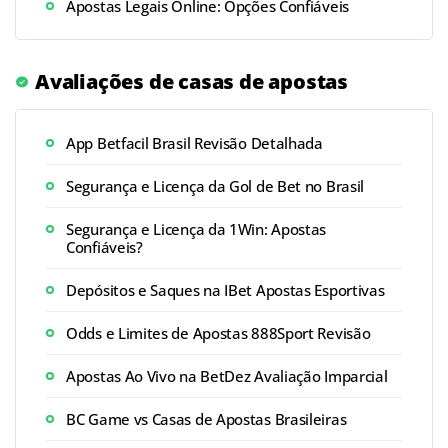
Apostas Legais Online: Opções Confiáveis
Avaliações de casas de apostas
App Betfacil Brasil Revisão Detalhada
Segurança e Licença da Gol de Bet no Brasil
Segurança e Licença da 1Win: Apostas
Confiáveis?
Depósitos e Saques na IBet Apostas Esportivas
Odds e Limites de Apostas 888Sport Revisão
Apostas Ao Vivo na BetDez Avaliação Imparcial
BC Game vs Casas de Apostas Brasileiras