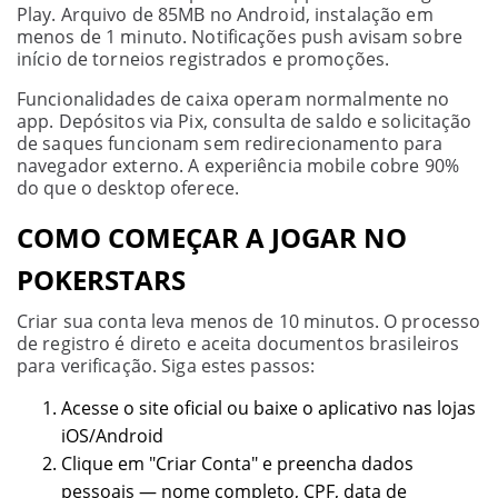
Play. Arquivo de 85MB no Android, instalação em
menos de 1 minuto. Notificações push avisam sobre
início de torneios registrados e promoções.
Funcionalidades de caixa operam normalmente no
app. Depósitos via Pix, consulta de saldo e solicitação
de saques funcionam sem redirecionamento para
navegador externo. A experiência mobile cobre 90%
do que o desktop oferece.
COMO COMEÇAR A JOGAR NO
POKERSTARS
Criar sua conta leva menos de 10 minutos. O processo
de registro é direto e aceita documentos brasileiros
para verificação. Siga estes passos:
Acesse o site oficial ou baixe o aplicativo nas lojas
iOS/Android
Clique em "Criar Conta" e preencha dados
pessoais — nome completo, CPF, data de