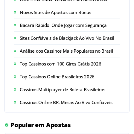
Novos Sites de Apostas com Bônus
Bacará Rápido: Onde Jogar com Segurança
Sites Confiáveis de Blackjack Ao Vivo No Brasil
Análise dos Cassinos Mais Populares no Brasil
Top Cassinos com 100 Giros Grátis 2026
Top Cassinos Online Brasileiros 2026
Cassinos Multiplayer de Roleta Brasileiros
Cassinos Online BR: Mesas Ao Vivo Confiáveis
Popular em Apostas