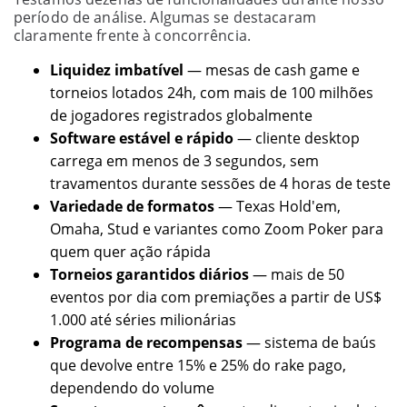
período de análise. Algumas se destacaram
claramente frente à concorrência.
Liquidez imbatível
— mesas de cash game e
torneios lotados 24h, com mais de 100 milhões
de jogadores registrados globalmente
Software estável e rápido
— cliente desktop
carrega em menos de 3 segundos, sem
travamentos durante sessões de 4 horas de teste
Variedade de formatos
— Texas Hold'em,
Omaha, Stud e variantes como Zoom Poker para
quem quer ação rápida
Torneios garantidos diários
— mais de 50
eventos por dia com premiações a partir de US$
1.000 até séries milionárias
Programa de recompensas
— sistema de baús
que devolve entre 15% e 25% do rake pago,
dependendo do volume