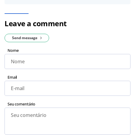
Leave a comment
Send message
Nome
Email
Seu comentário