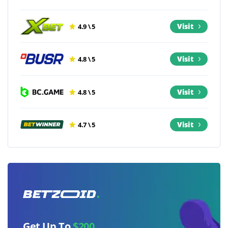
Visit
4.9 \ 5
Visit
4.8 \ 5
Visit
4.8 \ 5
Visit
4.7 \ 5
Get Up To
$200