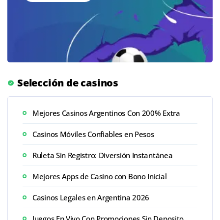
Selección de casinos
Mejores Casinos Argentinos Con 200% Extra
Casinos Móviles Confiables en Pesos
Ruleta Sin Registro: Diversión Instantánea
Mejores Apps de Casino con Bono Inicial
Casinos Legales en Argentina 2026
Juegos En Vivo Con Promociones Sin Deposito