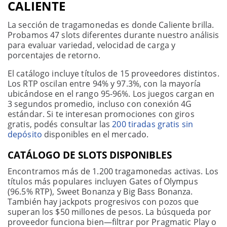
CALIENTE
La sección de tragamonedas es donde Caliente brilla.
Probamos 47 slots diferentes durante nuestro análisis
para evaluar variedad, velocidad de carga y
porcentajes de retorno.
El catálogo incluye títulos de 15 proveedores distintos.
Los RTP oscilan entre 94% y 97.3%, con la mayoría
ubicándose en el rango 95-96%. Los juegos cargan en
3 segundos promedio, incluso con conexión 4G
estándar. Si te interesan promociones con giros
gratis, podés consultar las
200 tiradas gratis sin
depósito
disponibles en el mercado.
CATÁLOGO DE SLOTS DISPONIBLES
Encontramos más de 1.200 tragamonedas activas. Los
títulos más populares incluyen Gates of Olympus
(96.5% RTP), Sweet Bonanza y Big Bass Bonanza.
También hay jackpots progresivos con pozos que
superan los $50 millones de pesos. La búsqueda por
proveedor funciona bien—filtrar por Pragmatic Play o