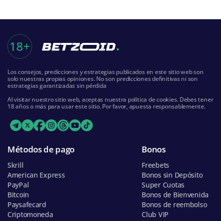
18+
Los consejos, predicciones y estrategias publicados en este sitio web son
solo nuestras propias opiniones. No son predicciones definitivas ni son
estrategias garantizadas sin pérdida
Al visitar nuestro sitio web, aceptas nuestra política de cookies. Debes tener
18 años o más para usar este sitio. Por favor, apuesta responsablemente.
Métodos de pago
Bonos
Skrill
Freebets
American Express
Bonos sin Depósito
PayPal
Super Cuotas
Bitcoin
Bonos de Bienvenida
Paysafecard
Bonos de reembolso
Criptomoneda
Club VIP