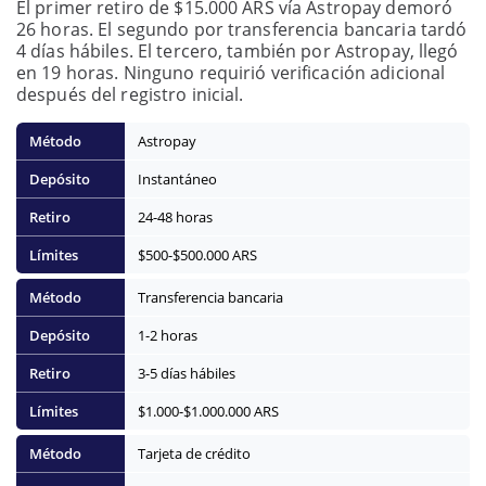
El primer retiro de $15.000 ARS vía Astropay demoró
26 horas. El segundo por transferencia bancaria tardó
4 días hábiles. El tercero, también por Astropay, llegó
en 19 horas. Ninguno requirió verificación adicional
después del registro inicial.
Astropay
Instantáneo
24-48 horas
$500-$500.000 ARS
Transferencia bancaria
1-2 horas
3-5 días hábiles
$1.000-$1.000.000 ARS
Tarjeta de crédito