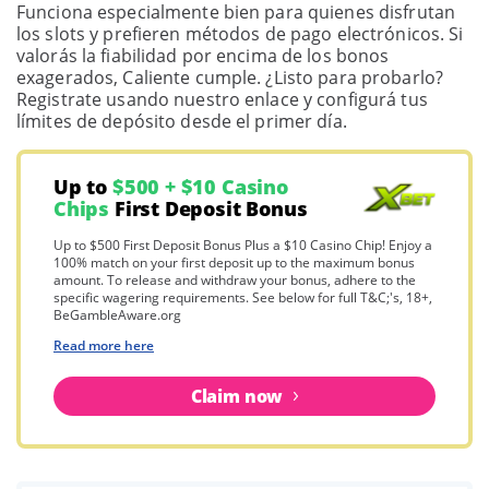
Funciona especialmente bien para quienes disfrutan
los slots y prefieren métodos de pago electrónicos. Si
valorás la fiabilidad por encima de los bonos
exagerados, Caliente cumple. ¿Listo para probarlo?
Registrate usando nuestro enlace y configurá tus
límites de depósito desde el primer día.
Up to
$500 + $10 Casino
Chips
First Deposit Bonus
Up to $500 First Deposit Bonus Plus a $10 Casino Chip! Enjoy a
100% match on your first deposit up to the maximum bonus
amount. To release and withdraw your bonus, adhere to the
specific wagering requirements. See below for full T&C;'s, 18+,
BeGambleAware.org
Read more here
Claim now