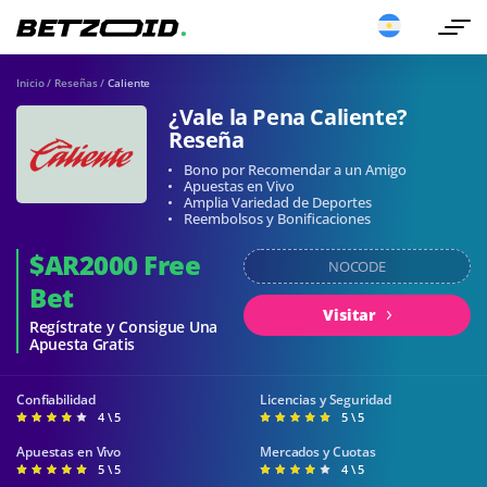
Inicio
/
Reseñas
/
Caliente
¿Vale la Pena Caliente?
Reseña
Bono por Recomendar a un Amigo
Apuestas en Vivo
Amplia Variedad de Deportes
Reembolsos y Bonificaciones
$AR2000 Free
NOCODE
Bet
Visitar
Regístrate y Consigue Una
Apuesta Gratis
Confiabilidad
Licencias y Seguridad
4 \ 5
5 \ 5
Apuestas en Vivo
Mercados y Cuotas
5 \ 5
4 \ 5