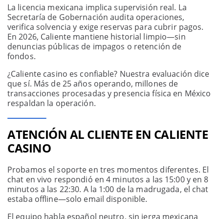
La licencia mexicana implica supervisión real. La
Secretaría de Gobernación audita operaciones,
verifica solvencia y exige reservas para cubrir pagos.
En 2026, Caliente mantiene historial limpio—sin
denuncias públicas de impagos o retención de
fondos.
¿Caliente casino es confiable? Nuestra evaluación dice
que sí. Más de 25 años operando, millones de
transacciones procesadas y presencia física en México
respaldan la operación.
ATENCIÓN AL CLIENTE EN CALIENTE
CASINO
Probamos el soporte en tres momentos diferentes. El
chat en vivo respondió en 4 minutos a las 15:00 y en 8
minutos a las 22:30. A la 1:00 de la madrugada, el chat
estaba offline—solo email disponible.
El equipo habla español neutro, sin jerga mexicana