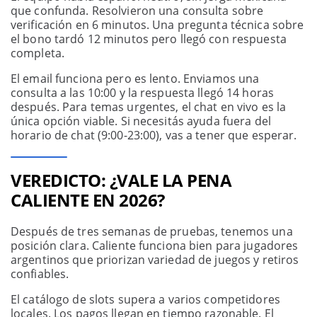
que confunda. Resolvieron una consulta sobre
verificación en 6 minutos. Una pregunta técnica sobre
el bono tardó 12 minutos pero llegó con respuesta
completa.
El email funciona pero es lento. Enviamos una
consulta a las 10:00 y la respuesta llegó 14 horas
después. Para temas urgentes, el chat en vivo es la
única opción viable. Si necesitás ayuda fuera del
horario de chat (9:00-23:00), vas a tener que esperar.
VEREDICTO: ¿VALE LA PENA
CALIENTE EN 2026?
Después de tres semanas de pruebas, tenemos una
posición clara. Caliente funciona bien para jugadores
argentinos que priorizan variedad de juegos y retiros
confiables.
El catálogo de slots supera a varios competidores
locales. Los pagos llegan en tiempo razonable. El