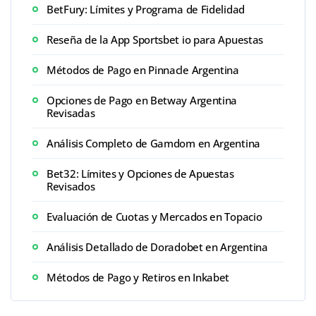
BetFury: Límites y Programa de Fidelidad
Reseña de la App Sportsbet io para Apuestas
Métodos de Pago en Pinnacle Argentina
Opciones de Pago en Betway Argentina
Revisadas
Análisis Completo de Gamdom en Argentina
Bet32: Límites y Opciones de Apuestas
Revisados
Evaluación de Cuotas y Mercados en Topacio
Análisis Detallado de Doradobet en Argentina
Métodos de Pago y Retiros en Inkabet