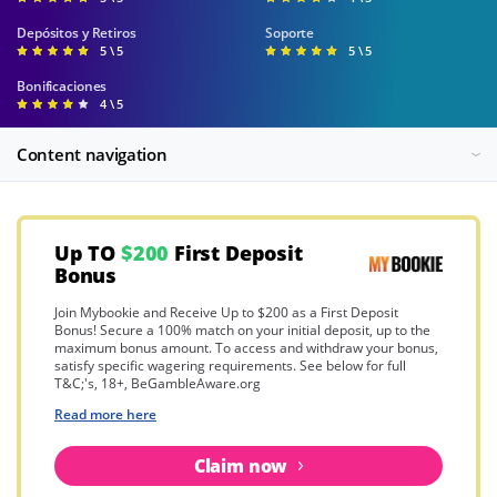
Depósitos y Retiros
Soporte
5 \ 5
5 \ 5
Bonificaciones
4 \ 5
Content navigation
Up TO
$200
First Deposit
Bonus
Join Mybookie and Receive Up to $200 as a First Deposit
Bonus! Secure a 100% match on your initial deposit, up to the
maximum bonus amount. To access and withdraw your bonus,
satisfy specific wagering requirements. See below for full
T&C;'s, 18+, BeGambleAware.org
Read more here
Claim now