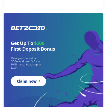
Get Up To
$200
First Deposit Bonus
Make your deposit at
GGBet and qualify for a
100% match bonus up to
$200
Claim now