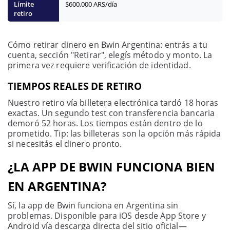
$600.000 ARS/día
Cómo retirar dinero en Bwin Argentina: entrás a tu
cuenta, sección "Retirar", elegís método y monto. La
primera vez requiere verificación de identidad.
TIEMPOS REALES DE RETIRO
Nuestro retiro vía billetera electrónica tardó 18 horas
exactas. Un segundo test con transferencia bancaria
demoró 52 horas. Los tiempos están dentro de lo
prometido. Tip: las billeteras son la opción más rápida
si necesitás el dinero pronto.
¿LA APP DE BWIN FUNCIONA BIEN
EN ARGENTINA?
Sí, la app de Bwin funciona en Argentina sin
problemas. Disponible para iOS desde App Store y
Android vía descarga directa del sitio oficial—