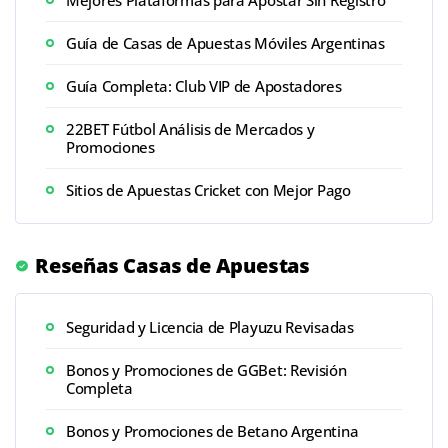
Guía de Casas de Apuestas Móviles Argentinas
Guía Completa: Club VIP de Apostadores
22BET Fútbol Análisis de Mercados y
Promociones
Sitios de Apuestas Cricket con Mejor Pago
Reseñas Casas de Apuestas
Seguridad y Licencia de Playuzu Revisadas
Bonos y Promociones de GGBet: Revisión
Completa
Bonos y Promociones de Betano Argentina