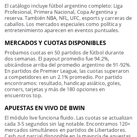
El catálogo incluye fútbol argentino completo: Liga
Profesional, Primera Nacional, Copa Argentina y
reserva. También NBA, NFL, UFC, esports y carreras de
caballos. Los mercados especiales como política y
entretenimiento aparecen en eventos puntuales.
MERCADOS Y CUOTAS DISPONIBLES
Probamos cuotas en 50 partidos de fútbol durante
dos semanas. El payout promedio fue 94.2%,
ubicándose arriba del promedio argentino de 91-92%.
En partidos de Premier League, las cuotas superaron
a competidores en un 2.1% promedio. Por partido
encontramos: resultado, handicap asiático, goles,
corners, tarjetas y más de 180 opciones en
encuentros top.
APUESTAS EN VIVO DE BWIN
El módulo live funciona fluido. Las cuotas se actualizan
cada 3-5 segundos sin lag notable. Encontramos 120+
mercados simultáneos en partidos de Libertadores.
Cash out parcial disponible en la mayoría de apuestas.