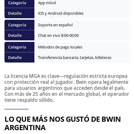
App móvil
iOS y Android disponibles
Soporte en español
Chat en vivo 8:00-00:00
Métodos de pago locales
Transferencia bancaria, tarjetas, billeteras
La licencia MGA es clave—regulación estricta europea
con protección real al jugador. Bwin opera legalmente
para usuarios argentinos que acceden desde el país.
Con más de 25 años en el mercado global, el operador
tiene respaldo sólido.
LO QUE MÁS NOS GUSTÓ DE BWIN
ARGENTINA