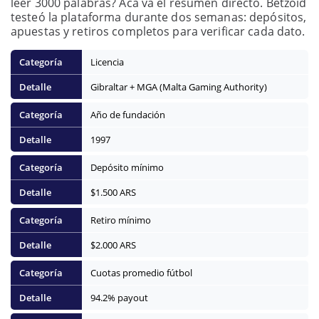
leer 3000 palabras? Acá va el resumen directo. Betzoid
testeó la plataforma durante dos semanas: depósitos,
apuestas y retiros completos para verificar cada dato.
Licencia
Gibraltar + MGA (Malta Gaming Authority)
Año de fundación
1997
Depósito mínimo
$1.500 ARS
Retiro mínimo
$2.000 ARS
Cuotas promedio fútbol
94.2% payout