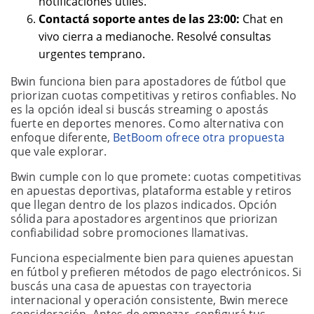
notificaciones útiles.
Contactá soporte antes de las 23:00:
Chat en
vivo cierra a medianoche. Resolvé consultas
urgentes temprano.
Bwin funciona bien para apostadores de fútbol que
priorizan cuotas competitivas y retiros confiables. No
es la opción ideal si buscás streaming o apostás
fuerte en deportes menores. Como alternativa con
enfoque diferente,
BetBoom ofrece otra propuesta
que vale explorar.
Bwin cumple con lo que promete: cuotas competitivas
en apuestas deportivas, plataforma estable y retiros
que llegan dentro de los plazos indicados. Opción
sólida para apostadores argentinos que priorizan
confiabilidad sobre promociones llamativas.
Funciona especialmente bien para quienes apuestan
en fútbol y prefieren métodos de pago electrónicos. Si
buscás una casa de apuestas con trayectoria
internacional y operación consistente, Bwin merece