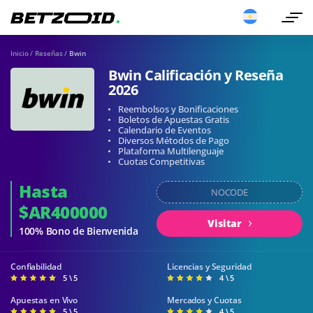
Inicio
/
Reseñas
/
Bwin
Bwin Calificación y Reseña
2026
Reembolsos y Bonificaciones
Boletos de Apuestas Gratis
Calendario de Eventos
Diversos Métodos de Pago
Plataforma Multilenguaje
Cuotas Competitivas
Hasta
NOCODE
$AR400000
Visitar
100% Bono de Bienvenida
Confiabilidad
Licencias y Seguridad
5 \ 5
4 \ 5
Apuestas en Vivo
Mercados y Cuotas
5 \ 5
4 \ 5