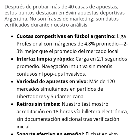
Después de probar más de 40 casas de apuestas,
estos puntos destacan en Bwin apuestas deportivas
Argentina. No son frases de marketing: son datos
verificados durante nuestro análisis.
Cuotas competitivas en fútbol argentino:
Liga
Profesional con márgenes de 4.8% promedio—2-
3% mejor que el promedio del mercado local.
Interfaz limpia y rápida:
Carga en 2.1 segundos
promedio. Navegación intuitiva sin menús
confusos ni pop-ups invasivos.
Variedad de apuestas en vivo:
Más de 120
mercados simultáneos en partidos de
Libertadores y Sudamericana.
Retiros sin trabas:
Nuestro test mostró
acreditación en 18 horas vía billetera electrónica,
sin documentación adicional tras verificación
inicial.
Soporte efectivo en español:
El chat en vivo