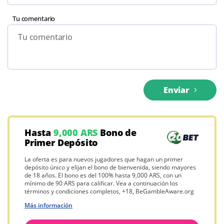
Tu comentario
Enviar
Hasta
9,000 ARS
Bono de
Primer Depósito
La oferta es para nuevos jugadores que hagan un primer
depósito único y elijan el bono de bienvenida, siendo mayores
de 18 años. El bono es del 100% hasta 9,000 ARS, con un
mínimo de 90 ARS para calificar. Vea a continuación los
términos y condiciones completos, +18, BeGambleAware.org
Más información