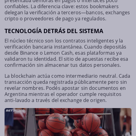
presentaba demoras en pagos o interfaces poco
confiables. La diferencia clave: estos bookmakers
delegan la verificación a terceros—bancos, exchanges
cripto o proveedores de pago ya regulados.
TECNOLOGÍA DETRÁS DEL SISTEMA
El núcleo técnico son los contratos inteligentes y la
verificación bancaria instantánea. Cuando depositás
desde Binance o Lemon Cash, esas plataformas ya
validaron tu identidad. El sitio de apuestas recibe esa
confirmación sin almacenar tus datos personales.
La blockchain actúa como intermediario neutral. Cada
transacción queda registrada públicamente pero sin
revelar nombres. Podés apostar sin documentos en
Argentina mientras el operador cumple requisitos
anti-lavado a través del exchange de origen.