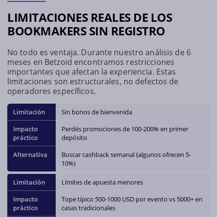
LIMITACIONES REALES DE LOS
BOOKMAKERS SIN REGISTRO
No todo es ventaja. Durante nuestro análisis de 6
meses en Betzoid encontramos restricciones
importantes que afectan la experiencia. Estas
limitaciones son estructurales, no defectos de
operadores específicos.
Sin bonos de bienvenida
Perdés promociones de 100-200% en primer
depósito
Buscar cashback semanal (algunos ofrecen 5-
10%)
Límites de apuesta menores
Tope típico 500-1000 USD por evento vs 5000+ en
casas tradicionales