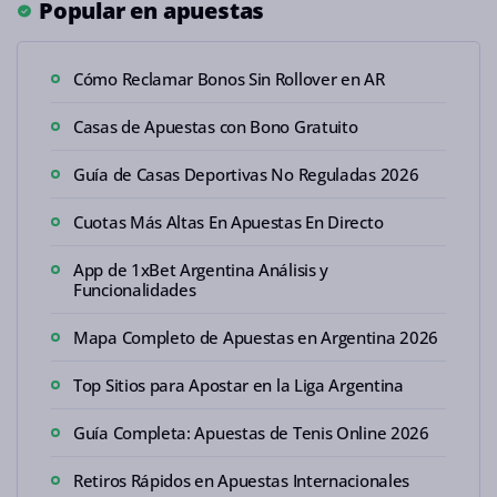
Popular en apuestas
Cómo Reclamar Bonos Sin Rollover en AR
Casas de Apuestas con Bono Gratuito
Guía de Casas Deportivas No Reguladas 2026
Cuotas Más Altas En Apuestas En Directo
App de 1xBet Argentina Análisis y
Funcionalidades
Mapa Completo de Apuestas en Argentina 2026
Top Sitios para Apostar en la Liga Argentina
Guía Completa: Apuestas de Tenis Online 2026
Retiros Rápidos en Apuestas Internacionales