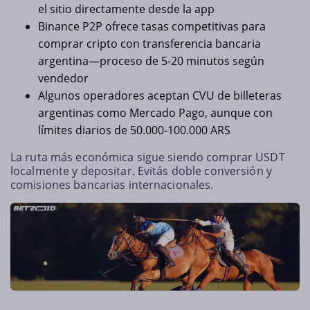
el sitio directamente desde la app
Binance P2P ofrece tasas competitivas para
comprar cripto con transferencia bancaria
argentina—proceso de 5-20 minutos según
vendedor
Algunos operadores aceptan CVU de billeteras
argentinas como Mercado Pago, aunque con
límites diarios de 50.000-100.000 ARS
La ruta más económica sigue siendo comprar USDT
localmente y depositar. Evitás doble conversión y
comisiones bancarias internacionales.