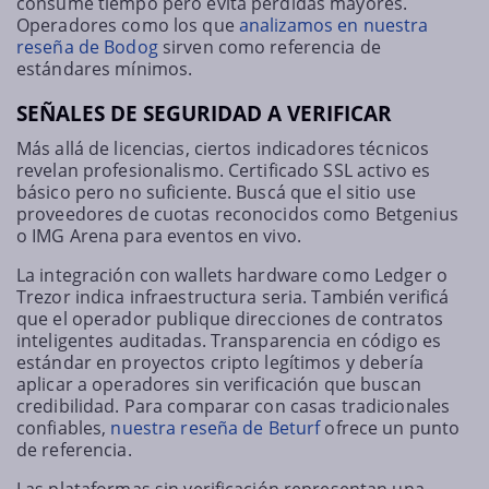
consume tiempo pero evita pérdidas mayores.
Operadores como los que
analizamos en nuestra
reseña de Bodog
sirven como referencia de
estándares mínimos.
SEÑALES DE SEGURIDAD A VERIFICAR
Más allá de licencias, ciertos indicadores técnicos
revelan profesionalismo. Certificado SSL activo es
básico pero no suficiente. Buscá que el sitio use
proveedores de cuotas reconocidos como Betgenius
o IMG Arena para eventos en vivo.
La integración con wallets hardware como Ledger o
Trezor indica infraestructura seria. También verificá
que el operador publique direcciones de contratos
inteligentes auditadas. Transparencia en código es
estándar en proyectos cripto legítimos y debería
aplicar a operadores sin verificación que buscan
credibilidad. Para comparar con casas tradicionales
confiables,
nuestra reseña de Beturf
ofrece un punto
de referencia.