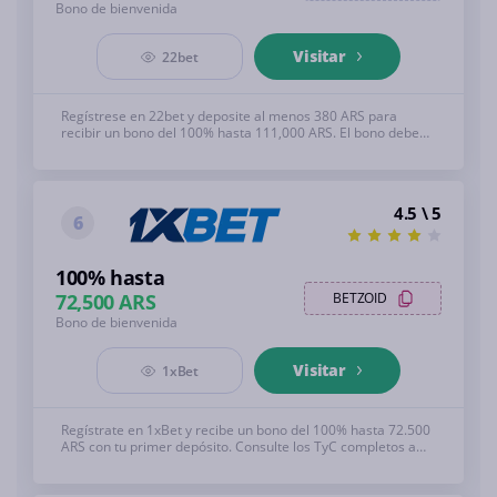
Bono de bienvenida
Visitar
22bet
Regístrese en 22bet y deposite al menos 380 ARS para
recibir un bono del 100% hasta 111,000 ARS. El bono debe
apostarse 5 veces en combinadas con cuotas de 1.40 o
superiores en 7 días. Consulte los TyC completos a
continuación. +18
4.5 \ 5
6
100% hasta
72,500 ARS
BETZOID
Bono de bienvenida
Visitar
1xBet
Regístrate en 1xBet y recibe un bono del 100% hasta 72.500
ARS con tu primer depósito. Consulte los TyC completos a
continuación. +18