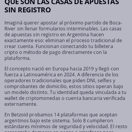
QUÉ SON LAS CASAS DE APUESTAS
SIN REGISTRO
Imaginá querer apostar al próximo partido de Boca-
River sin llenar formularios interminables. Las casas
de apuestas sin registro en Argentina hacen
exactamente eso: eliminan el proceso tradicional de
crear cuenta. Funcionan conectando tu billetera
cripto o método de pago directamente con la
plataforma.
El concepto nació en Europa hacia 2019 y llegó con
fuerza a Latinoamérica en 2024. A diferencia de los
operadores tradicionales que piden DNI, selfies y
comprobantes de domicilio, estos sitios operan bajo
un modelo distinto. Tu identidad queda vinculada a tu
wallet de criptomonedas o cuenta bancaria verificada
externamente.
En Betzoid probamos 14 plataformas que aceptan
argentinos bajo este sistema. Solo 8 cumplieron
estándares mínimos de seguridad y velocidad. El resto