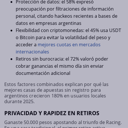
Protección de datos: el 58% expresó
preocupación por filtraciones de información
personal, citando hackeos recientes a bases de
datos en empresas argentinas
Flexibilidad con criptomonedas: el 45% usa USDT
o Bitcoin para evitar la volatilidad del peso y
acceder a
mejores cuotas en mercados
internacionales
Retiros sin burocracia: el 72% valoró poder
cobrar ganancias el mismo día sin enviar
documentación adicional
Estos factores combinados explican por qué las
mejores casas de apuestas sin registro para
argentinos crecieron 180% en usuarios locales
durante 2025.
PRIVACIDAD Y RAPIDEZ EN RETIROS
Ganaste 50.000 pesos apostando al triunfo de Racing.
En una casa tradicional, el primer retiro activa