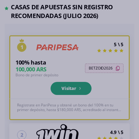
CASAS DE APUESTAS SIN REGISTRO
RECOMENDADAS (JULIO 2026)
5 \ 5
1
100% hasta
100,000 ARS
BETZOID2026
Bono de primer depósito
Visitar
Registrate en PariPesa y obtené un bono del 100% en tu
primer depósito, hasta $180,000 ARS, acreditado al instante
después de completar tu perfil y depositar. Consulte los TyC
completos a continuación. +18
4.9 \ 5
2