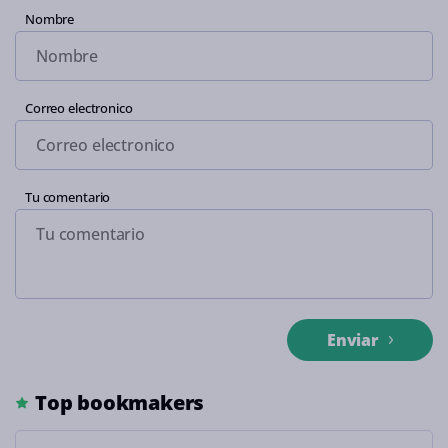
Nombre
Correo electronico
Tu comentario
Enviar
Top bookmakers