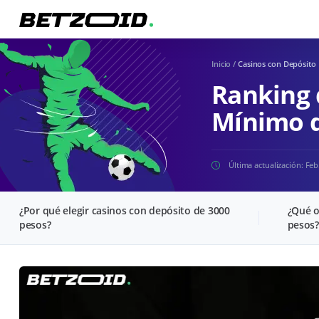
Inicio
/
Casinos con Depósito
Ranking 
Mínimo d
Última actualización:
Feb
¿Por qué elegir casinos con depósito de 3000
¿Qué o
pesos?
pesos?