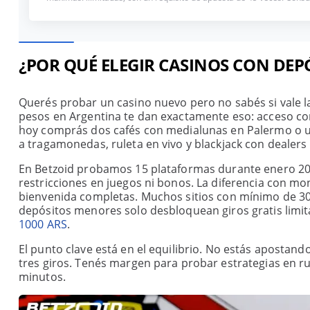
¿POR QUÉ ELEGIR CASINOS CON DEPÓ
Querés probar un casino nuevo pero no sabés si vale l
pesos en Argentina te dan exactamente eso: acceso 
hoy comprás dos cafés con medialunas en Palermo o u
a tragamonedas, ruleta en vivo y blackjack con dealers 
En Betzoid probamos 15 plataformas durante enero 202
restricciones en juegos ni bonos. La diferencia con m
bienvenida completas. Muchos sitios con mínimo de 30
depósitos menores solo desbloquean giros gratis limi
1000 ARS
.
El punto clave está en el equilibrio. No estás aposta
tres giros. Tenés margen para probar estrategias en ru
minutos.