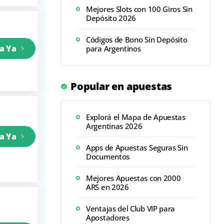
Mejores Slots con 100 Giros Sin
Depósito 2026
Códigos de Bono Sin Depósito
a Ya
para Argentinos
Popular en apuestas
Explorá el Mapa de Apuestas
Argentinas 2026
a Ya
Apps de Apuestas Seguras Sin
Documentos
Mejores Apuestas con 2000
ARS en 2026
Ventajas del Club VIP para
Apostadores