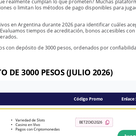
que realmente cumplan lo que prometen? Muchas platafor
nes o limitan los métodos de pago disponibles para jug
ivos en Argentina durante 2026 para identificar cuáles ac
 Evaluamos tiempos de acreditación, bonos accesibles co
derados.
nos con depósito de 3000 pesos, ordenados por confiabilid
 DE 3000 PESOS (JULIO 2026)
Código Promo
Enlace
Variedad de Slots
BETZOID2026
Casino en Vivo
Pagos con Criptomonedas