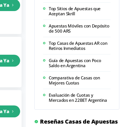
a Ya
Top Sitios de Apuestas que
Aceptan Skrill
Apuestas Móviles con Depósito
de 500 ARS
Top Casas de Apuestas AR con
Retiros Inmediatos
Guía de Apuestas con Poco
a Ya
Saldo en Argentina
Comparativa de Casas con
Mejores Cuotas
Evaluación de Cuotas y
Mercados en 22BET Argentina
a Ya
Reseñas Casas de Apuestas