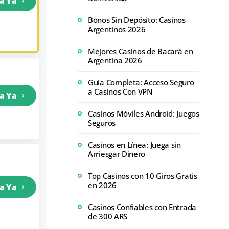
a Ya
Bonos Sin Depósito: Casinos
Argentinos 2026
Mejores Casinos de Bacará en
Argentina 2026
Guía Completa: Acceso Seguro
a Casinos Con VPN
a Ya
Casinos Móviles Android: Juegos
Seguros
Casinos en Línea: Juega sin
Arriesgar Dinero
Top Casinos con 10 Giros Gratis
en 2026
a Ya
Casinos Confiables con Entrada
de 300 ARS