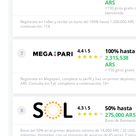
ARS
+150 giros gratis 
bienvenida
Regístrate en 1xBet y recibe un bono del 100% hasta 1.200.000 ARS 
continuación. +18
100% hasta
4.4 \ 5
7
2,315,538
ARS
+ 150 giros gratis
Regístrate en Megapari, completa tu perfil y haz un primer depósit
ARS. Consulta los TyC completos a continuación, 18+
50% hasta
4.3 \ 5
8
275,000 ARS
Bono de Bienveni
Bono del 50% en el primer depósito mínimo de 18,000 ARS / 20 USD
máximas: ilimitadas, con un requisito de apuesta de 45 veces. Consu