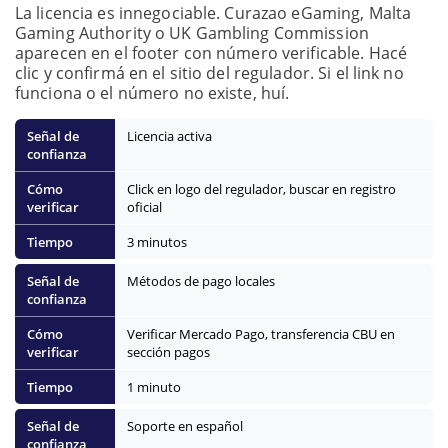
La licencia es innegociable. Curazao eGaming, Malta
Gaming Authority o UK Gambling Commission
aparecen en el footer con número verificable. Hacé
clic y confirmá en el sitio del regulador. Si el link no
funciona o el número no existe, huí.
Licencia activa
Click en logo del regulador, buscar en registro
oficial
3 minutos
Métodos de pago locales
Verificar Mercado Pago, transferencia CBU en
sección pagos
1 minuto
Soporte en español