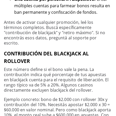
múltiples cuentas para farmear bonos resulta en
ban permanente y confiscación de fondos.
Antes de activar cualquier promoción, leé los
términos completos. Buscá específicamente
"contribución de blackjack" y "retiro máximo". Si no
encontrás esos datos, preguntá al soporte por
escrito.
CONTRIBUCIÓN DEL BLACKJACK AL
ROLLOVER
Este número define si el bono vale la pena. La
contribución indica qué porcentaje de tus apuestas
en blackjack cuenta para el requisito de liberación. El
rango típico va de 5% a 20%. Algunos casinos
directamente excluyen blackjack del rollover.
Ejemplo concreto: bono de $2.000 con rollover 30x y
contribución del 10%. Necesitás apostar $2.000 x 30 =
$60.000 en valor nominal. Pero como blackjack aporta
10%, el monto real sube a $600.000 en apuestas. Con