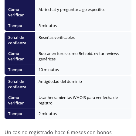
Abrir chat y preguntar algo específico
5 minutos
Reseñas verificables
Buscar en foros como Betzoid, evitar reviews
genéricas
10 minutos
Antigüedad del dominio
Usar herramientas WHOIS para ver fecha de
registro
2 minutos
Un casino registrado hace 6 meses con bonos