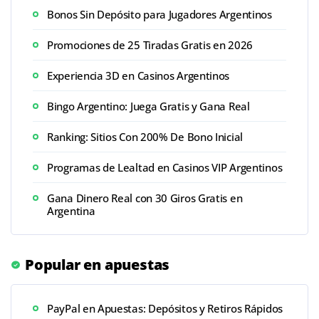
Bonos Sin Depósito para Jugadores Argentinos
Promociones de 25 Tiradas Gratis en 2026
Experiencia 3D en Casinos Argentinos
Bingo Argentino: Juega Gratis y Gana Real
Ranking: Sitios Con 200% De Bono Inicial
Programas de Lealtad en Casinos VIP Argentinos
Gana Dinero Real con 30 Giros Gratis en
Argentina
Popular en apuestas
PayPal en Apuestas: Depósitos y Retiros Rápidos