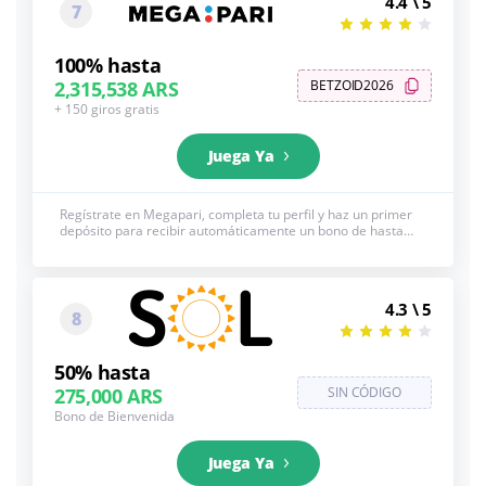
4.4 \ 5
7
100% hasta
2,315,538 ARS
BETZOID2026
+ 150 giros gratis
Juega Ya
Regístrate en Megapari, completa tu perfil y haz un primer
depósito para recibir automáticamente un bono de hasta
2,315,538 ARS. Consulta los TyC completos a continuación,
18+
4.3 \ 5
8
50% hasta
275,000 ARS
SIN CÓDIGO
Bono de Bienvenida
Juega Ya