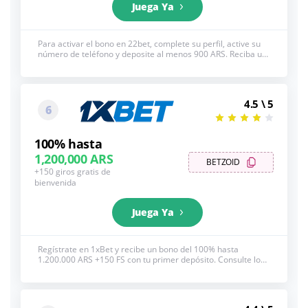
Juega Ya
Para activar el bono en 22bet, complete su perfil, active su
número de teléfono y deposite al menos 900 ARS. Reciba un
bono del 100% hasta 275,000 ARS automáticamente en su
cuenta. Consulte los TyC completos a continuación. +18
4.5 \ 5
6
100% hasta
1,200,000 ARS
BETZOID
+150 giros gratis de
bienvenida
Juega Ya
Regístrate en 1xBet y recibe un bono del 100% hasta
1.200.000 ARS +150 FS con tu primer depósito. Consulte los
TyC completos a continuación. +18