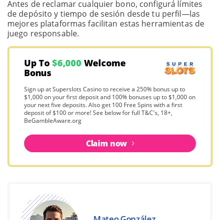
Antes de reclamar cualquier bono, configurá límites
de depósito y tiempo de sesión desde tu perfil—las
mejores plataformas facilitan estas herramientas de
juego responsable.
Up To
$6,000
Welcome
Bonus
Sign up at Superslots Casino to receive a 250% bonus up to
$1,000 on your first deposit and 100% bonuses up to $1,000 on
your next five deposits. Also get 100 Free Spins with a first
deposit of $100 or more! See below for full T&C's, 18+,
BeGambleAware.org
Claim now
Mateo González