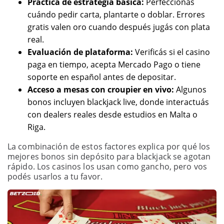
Práctica de estrategia básica:
Perfeccionás
cuándo pedir carta, plantarte o doblar. Errores
gratis valen oro cuando después jugás con plata
real.
Evaluación de plataforma:
Verificás si el casino
paga en tiempo, acepta Mercado Pago o tiene
soporte en español antes de depositar.
Acceso a mesas con croupier en vivo:
Algunos
bonos incluyen blackjack live, donde interactuás
con dealers reales desde estudios en Malta o
Riga.
La combinación de estos factores explica por qué los
mejores bonos sin depósito para blackjack se agotan
rápido. Los casinos los usan como gancho, pero vos
podés usarlos a tu favor.