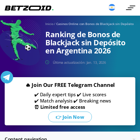
Inicio
/
Casinos Online con Bonos de Blackjack sin Depósito
Ranking de Bonos de
Blackjack sin Depósito
en Argentina 2026
Última actualización:
Jan. 13, 2026
🔥 Join Our FREE Telegram Channel
✔️ Daily expert tips ✔️ Live scores
✔️ Match analysis ✔️ Breaking news
⏰ Limited free access
👉 Join Now
Content navigation