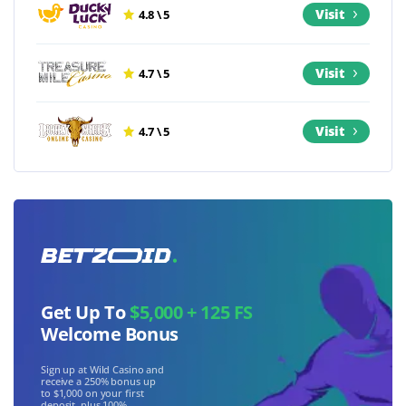
Visit
4.8 \ 5
Visit
4.7 \ 5
Visit
4.7 \ 5
Get Up To
$5,000 + 125 FS
Welcome Bonus
Sign up at Wild Casino and
receive a 250% bonus up
to $1,000 on your first
deposit, plus 100%