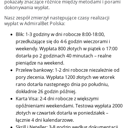
pokazały znaczące różnice między metodami i porami
dokonywania wypłat.
Nasz zespół zmierzył następujące czasy realizacji
wypłat w AdmiralBet Polska:
Blik: 1-3 godziny w dni robocze 8:00-18:00,
przedłużające się do 4-6 godzin wieczorami i
weekendy. Wypłata 800 złotych w piątek o 17:00
dotarła po 2 godzinach 40 minutach – realne
pieniądze na weekend.
Przelew bankowy: 1-2 dni robocze niezależnie od
pory zlecenia. Wypłata 1200 złotych we wtorek
rano dotarła następnego dnia po południu,
dokładnie 26 godzin później.
Karta Visa: 2-4 dni robocze z większymi
opóźnieniami weekendami. Testowa wypłata 2000
złotych w czwartek dotarła w poniedziałek –
łącznie 4 dni kalendarzowe.
Skrill i Neteller: 3-8 godzin według dokumentacji,