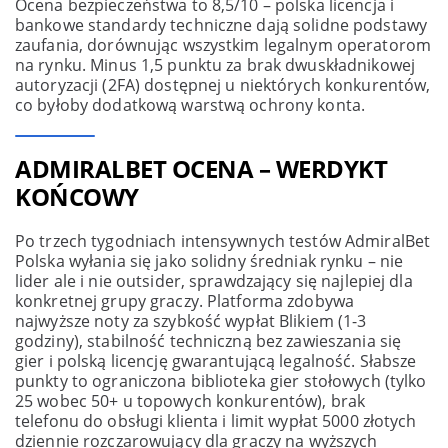
Ocena bezpieczeństwa to 8,5/10 – polska licencja i
bankowe standardy techniczne dają solidne podstawy
zaufania, dorównując wszystkim legalnym operatorom
na rynku. Minus 1,5 punktu za brak dwuskładnikowej
autoryzacji (2FA) dostępnej u niektórych konkurentów,
co byłoby dodatkową warstwą ochrony konta.
ADMIRALBET OCENA – WERDYKT
KOŃCOWY
Po trzech tygodniach intensywnych testów AdmiralBet
Polska wyłania się jako solidny średniak rynku – nie
lider ale i nie outsider, sprawdzający się najlepiej dla
konkretnej grupy graczy. Platforma zdobywa
najwyższe noty za szybkość wypłat Blikiem (1-3
godziny), stabilność techniczną bez zawieszania się
gier i polską licencję gwarantującą legalność. Słabsze
punkty to ograniczona biblioteka gier stołowych (tylko
25 wobec 50+ u topowych konkurentów), brak
telefonu do obsługi klienta i limit wypłat 5000 złotych
dziennie rozczarowujący dla graczy na wyższych