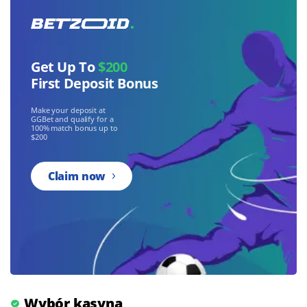
Get Up To
$200
First Deposit Bonus
Make your deposit at
GGBet and qualify for a
100% match bonus up to
$200
Claim now
Wybór kasyna