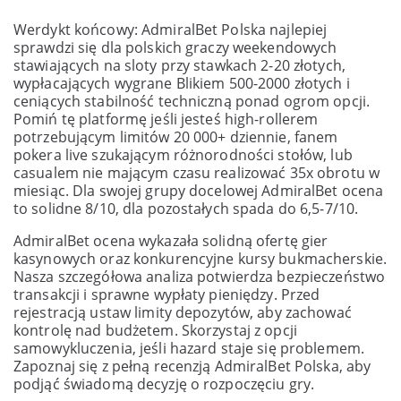
Werdykt końcowy: AdmiralBet Polska najlepiej
sprawdzi się dla polskich graczy weekendowych
stawiających na sloty przy stawkach 2-20 złotych,
wypłacających wygrane Blikiem 500-2000 złotych i
ceniących stabilność techniczną ponad ogrom opcji.
Pomiń tę platformę jeśli jesteś high-rollerem
potrzebującym limitów 20 000+ dziennie, fanem
pokera live szukającym różnorodności stołów, lub
casualem nie mającym czasu realizować 35x obrotu w
miesiąc. Dla swojej grupy docelowej AdmiralBet ocena
to solidne 8/10, dla pozostałych spada do 6,5-7/10.
AdmiralBet ocena wykazała solidną ofertę gier
kasynowych oraz konkurencyjne kursy bukmacherskie.
Nasza szczegółowa analiza potwierdza bezpieczeństwo
transakcji i sprawne wypłaty pieniędzy. Przed
rejestracją ustaw limity depozytów, aby zachować
kontrolę nad budżetem. Skorzystaj z opcji
samowykluczenia, jeśli hazard staje się problemem.
Zapoznaj się z pełną recenzją AdmiralBet Polska, aby
podjąć świadomą decyzję o rozpoczęciu gry.