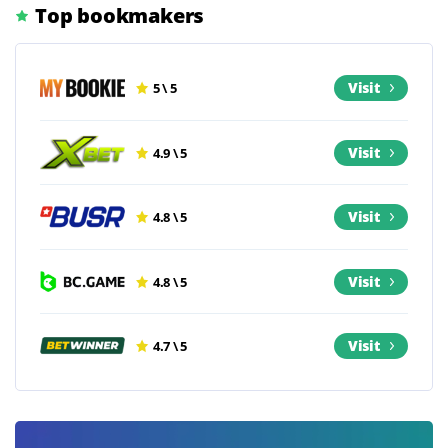
Top bookmakers
Visit
5 \ 5
Visit
4.9 \ 5
Visit
4.8 \ 5
Visit
4.8 \ 5
Visit
4.7 \ 5