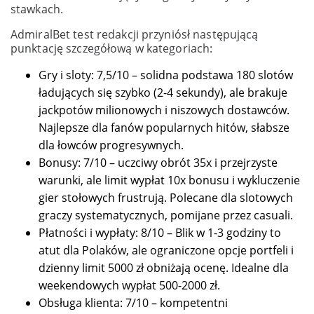
stawkach.
AdmiralBet test redakcji przyniósł następującą
punktację szczegółową w kategoriach:
Gry i sloty: 7,5/10 – solidna podstawa 180 slotów
ładujących się szybko (2-4 sekundy), ale brakuje
jackpotów milionowych i niszowych dostawców.
Najlepsze dla fanów popularnych hitów, słabsze
dla łowców progresywnych.
Bonusy: 7/10 – uczciwy obrót 35x i przejrzyste
warunki, ale limit wypłat 10x bonusu i wykluczenie
gier stołowych frustrują. Polecane dla slotowych
graczy systematycznych, pomijane przez casuali.
Płatności i wypłaty: 8/10 – Blik w 1-3 godziny to
atut dla Polaków, ale ograniczone opcje portfeli i
dzienny limit 5000 zł obniżają ocenę. Idealne dla
weekendowych wypłat 500-2000 zł.
Obsługa klienta: 7/10 – kompetentni