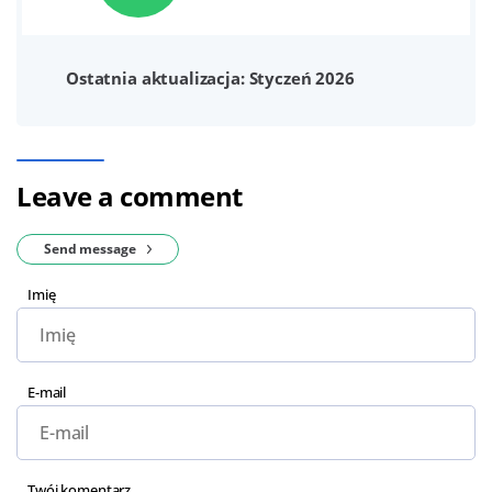
Ostatnia aktualizacja: Styczeń 2026
Leave a comment
Send message
Imię
E-mail
Twój komentarz