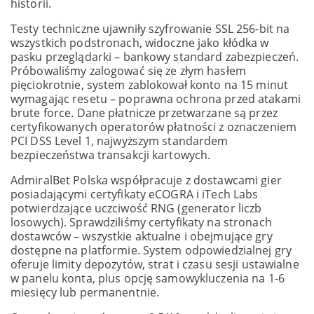
historii.
Testy techniczne ujawniły szyfrowanie SSL 256-bit na
wszystkich podstronach, widoczne jako kłódka w
pasku przeglądarki – bankowy standard zabezpieczeń.
Próbowaliśmy zalogować się ze złym hasłem
pięciokrotnie, system zablokował konto na 15 minut
wymagając resetu – poprawna ochrona przed atakami
brute force. Dane płatnicze przetwarzane są przez
certyfikowanych operatorów płatności z oznaczeniem
PCI DSS Level 1, najwyższym standardem
bezpieczeństwa transakcji kartowych.
AdmiralBet Polska współpracuje z dostawcami gier
posiadającymi certyfikaty eCOGRA i iTech Labs
potwierdzające uczciwość RNG (generator liczb
losowych). Sprawdziliśmy certyfikaty na stronach
dostawców – wszystkie aktualne i obejmujące gry
dostępne na platformie. System odpowiedzialnej gry
oferuje limity depozytów, strat i czasu sesji ustawialne
w panelu konta, plus opcję samowykluczenia na 1-6
miesięcy lub permanentnie.