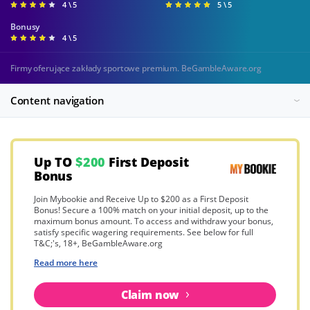
4 \ 5
5 \ 5
Bonusy
4 \ 5
Firmy oferujące zakłady sportowe premium. BeGambleAware.org
Content navigation
Up TO
$200
First Deposit
Bonus
Join Mybookie and Receive Up to $200 as a First Deposit
Bonus! Secure a 100% match on your initial deposit, up to the
maximum bonus amount. To access and withdraw your bonus,
satisfy specific wagering requirements. See below for full
T&C;'s, 18+, BeGambleAware.org
Read more here
Claim now