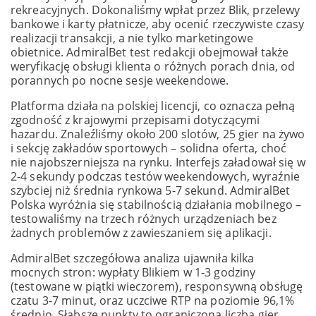
rekreacyjnych. Dokonaliśmy wpłat przez Blik, przelewy
bankowe i karty płatnicze, aby ocenić rzeczywiste czasy
realizacji transakcji, a nie tylko marketingowe
obietnice. AdmiralBet test redakcji obejmował także
weryfikację obsługi klienta o różnych porach dnia, od
porannych po nocne sesje weekendowe.
Platforma działa na polskiej licencji, co oznacza pełną
zgodność z krajowymi przepisami dotyczącymi
hazardu. Znaleźliśmy około 200 slotów, 25 gier na żywo
i sekcję zakładów sportowych – solidna oferta, choć
nie najobszerniejsza na rynku. Interfejs załadował się w
2-4 sekundy podczas testów weekendowych, wyraźnie
szybciej niż średnia rynkowa 5-7 sekund. AdmiralBet
Polska wyróżnia się stabilnością działania mobilnego –
testowaliśmy na trzech różnych urządzeniach bez
żadnych problemów z zawieszaniem się aplikacji.
AdmiralBet szczegółowa analiza ujawniła kilka
mocnych stron: wypłaty Blikiem w 1-3 godziny
(testowane w piątki wieczorem), responsywną obsługę
czatu 3-7 minut, oraz uczciwe RTP na poziomie 96,1%
średnio. Słabsze punkty to ograniczona liczba gier