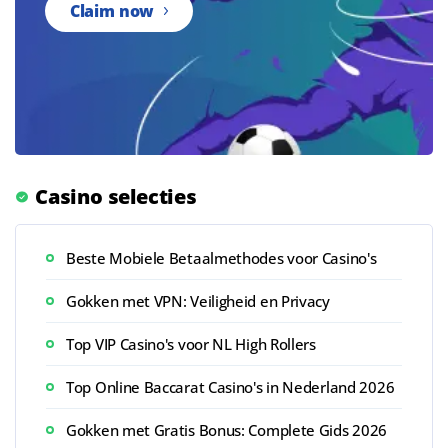
Claim now
Casino selecties
Beste Mobiele Betaalmethodes voor Casino's
Gokken met VPN: Veiligheid en Privacy
Top VIP Casino's voor NL High Rollers
Top Online Baccarat Casino's in Nederland 2026
Gokken met Gratis Bonus: Complete Gids 2026