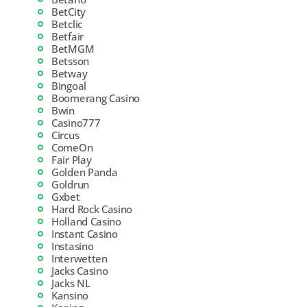
BetCity
Betclic
Betfair
BetMGM
Betsson
Betway
Bingoal
Boomerang Casino
Bwin
Casino777
Circus
ComeOn
Fair Play
Golden Panda
Goldrun
Gxbet
Hard Rock Casino
Holland Casino
Instant Casino
Instasino
Interwetten
Jacks Casino
Jacks NL
Kansino