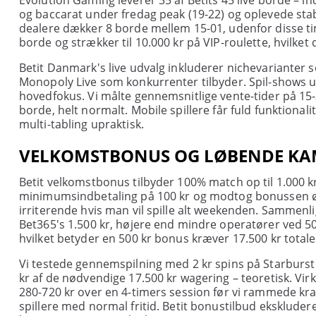
Evolution Gaming leverer 35 af Betits 45 live borde – in
og baccarat under fredag peak (19-22) og oplevede st
dealere dækker 8 borde mellem 15-01, udenfor disse tim
borde og strækker til 10.000 kr på VIP-roulette, hvilket
Betit Danmark's live udvalg inkluderer nichevarianter
Monopoly Live som konkurrenter tilbyder. Spil-shows u
hovedfokus. Vi målte gennemsnitlige vente-tider på 15
borde, helt normalt. Mobile spillere får fuld funktiona
multi-tabling upraktisk.
VELKOMSTBONUS OG LØBENDE K
Betit velkomstbonus tilbyder 100% match op til 1.000 kr
minimumsindbetaling på 100 kr og modtog bonussen øjeb
irriterende hvis man vil spille alt weekenden. Sammenl
Bet365's 1.500 kr, højere end mindre operatører ved 
hvilket betyder en 500 kr bonus kræver 17.500 kr totale
Vi testede gennemspilning med 2 kr spins på Starburst
kr af de nødvendige 17.500 kr wagering – teoretisk. Vi
280-720 kr over en 4-timers session før vi rammede krav.
spillere med normal fritid. Betit bonustilbud ekskludere