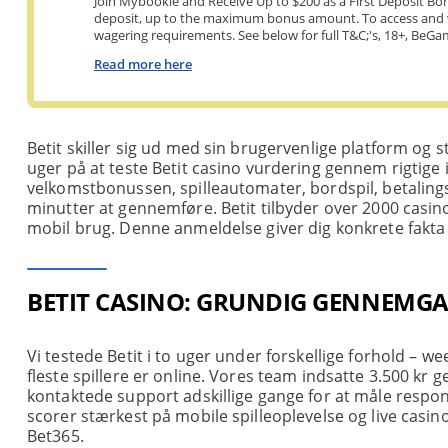
Join Mybookie and Receive Up to $200 as a First Deposit Bon
deposit, up to the maximum bonus amount. To access and w
wagering requirements. See below for full T&C;'s, 18+, BeG
Read more here
Betit skiller sig ud med sin brugervenlige platform og 
uger på at teste Betit casino vurdering gennem rigtige 
velkomstbonussen, spilleautomater, bordspil, betalin
minutter at gennemføre. Betit tilbyder over 2000 casi
mobil brug. Denne anmeldelse giver dig konkrete fakta 
BETIT CASINO: GRUNDIG GENNEMGA
Vi testede Betit i to uger under forskellige forhold – 
fleste spillere er online. Vores team indsatte 3.500 kr 
kontaktede support adskillige gange for at måle respon
scorer stærkest på mobile spilleoplevelse og live cas
Bet365.