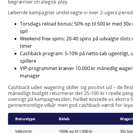
begrænser strategisk play.
Løbende kampagner undersøgte vi over 2-ugers period
Torsdags reload bonus: 50% op til 500 kr med 30x 
spil
Weekend free spins: 20-40 spins på udvalgte slots
timer
Cashback program: 5-10% på netto-tab ugentligt,
spillere
VIP-programmet kræver 10.000 kr månedlig wagering 
manager
Cashback uden wagering skiller sig positivt ud – de fle
månedligt budget returnerer det 25-100 kr i reelle peng
oversigt på kampagnesiden, hvilket kostede os ekstra 5
gennemsnitlige vilkår men god cashback-værdi for loyal
Bonustype
Beløb
Wager
Velkomst
100% op til 1.000 kr
35x bo