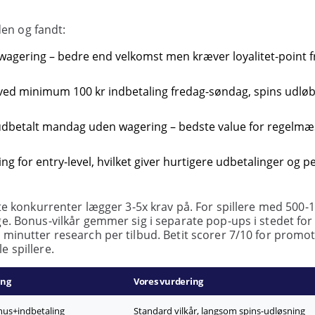
en og fandt:
wagering – bedre end velkomst men kræver loyalitet-point fr
 ved minimum 100 kr indbetaling fredag-søndag, spins udløb
 udbetalt mandag uden wagering – bedste value for regelmæ
for entry-level, hvilket giver hurtigere udbetalinger og p
ste konkurrenter lægger 3-5x krav på. For spillere med 500-1
e. Bonus-vilkår gemmer sig i separate pop-ups i stedet for 
 minutter research per tilbud. Betit scorer 7/10 for promot
e spillere.
ing
Vores vurdering
nus+indbetaling
Standard vilkår, langsom spins-udløsning