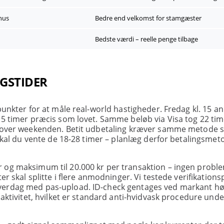
nus
Bedre end velkomst for stamgæster
Bedste værdi – reelle penge tilbage
GSTIDER
punkter for at måle real-world hastigheder. Fredag kl. 15 
,5 timer præcis som lovet. Samme beløb via Visa tog 22 tim
er over weekenden. Betit udbetaling kræver samme metode
 skal du vente de 18-28 timer – planlæg derfor betalingsmet
 og maksimum til 20.000 kr per transaktion – ingen proble
er skal splitte i flere anmodninger. Vi testede verifikation
hverdag med pas-upload. ID-check gentages ved markant hø
naktivitet, hvilket er standard anti-hvidvask procedure und