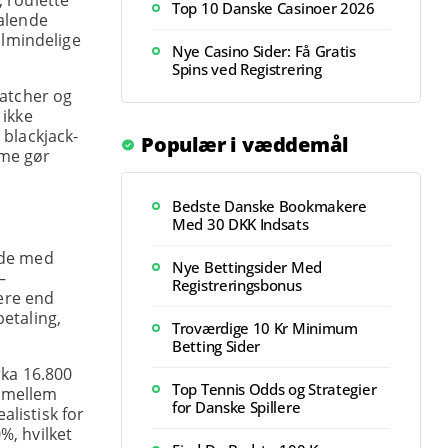
, roulette
Top 10 Danske Casinoer 2026
alende
almindelige
Nye Casino Sider: Få Gratis
Spins ved Registrering
Catcher og
 ikke
blackjack-
Populær i væddemål
rme gør
Bedste Danske Bookmakere
Med 30 DKK Indsats
tede med
Nye Bettingsider Med
–
Registreringsbonus
ere end
etaling,
Troværdige 10 Kr Minimum
Betting Sider
rka 16.800
Top Tennis Odds og Strategier
e mellem
for Danske Spillere
alistisk for
%, hvilket