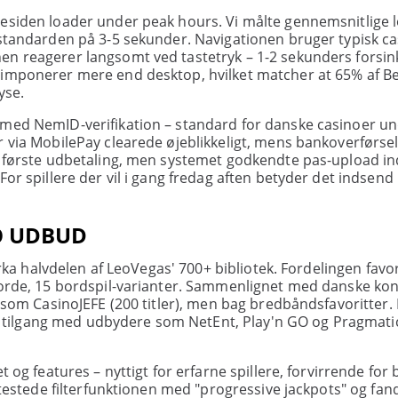
mesiden loader under peak hours. Vi målte gennemsnitlige 
istandarden på 3-5 sekunder. Navigationen bruger typisk ca
en reagerer langsomt ved tastetryk – 1-2 sekunders forsin
 imponerer mere end desktop, hvilket matcher at 65% af Bet
yse.
 med NemID-verifikation – standard for danske casinoer u
r via MobilePay clearede øjeblikkeligt, mens bankoverførsel
r første udbetaling, men systemet godkendte pas-upload in
or spillere der vil i gang fredag aften betyder det indsend
O UDBUD
cirka halvdelen af LeoVegas' 700+ bibliotek. Fordelingen favo
 borde, 15 bordspil-varianter. Sammenlignet med danske ko
r som CasinoJEFE (200 titler), men bag bredbåndsfavoritter. 
tet tilgang med udbydere som NetEnt, Play'n GO og Pragmati
t og features – nyttigt for erfarne spillere, forvirrende fo
 testede filterfunktionen med "progressive jackpots" og fandt