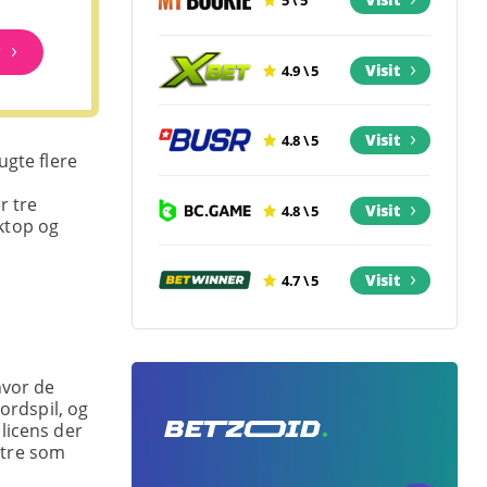
w
Visit
4.9 \ 5
Visit
4.8 \ 5
ugte flere
r tre
Visit
4.8 \ 5
ktop og
Visit
4.7 \ 5
hvor de
ordspil, og
licens der
stre som