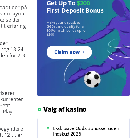
Get Up To
$200
loadtider på
First Deposit Bonus
sino-layout
kelse der
Make your deposit at
it erfaring
GGBet and qualify for a
100% match bonus up to
$200
nder
 tog 18-24
Claim now
den for 2-3
riserer
nkurrenter
Betit
Valg af kasino
c Play
Eksklusive Odds Bonusser uden
r begyndere
Indskud 2026
 12 titler