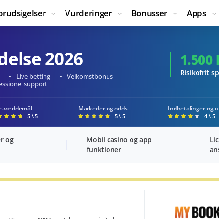
orudsigelser
Vurderinger
Bonusser
Apps
delse 2026
1.500 
Risikofrit spi
Live betting
Velkomstbonus
essionel support
ve-væddemål
Markeder og odds
Indbetalinger og 
5 \ 5
5 \ 5
4 \ 5
r og
Mobil casino og app
Li
funktioner
ans