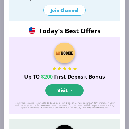
BETTING UDEN NEMID
Join Channel
Sikkerhed og ansvarlighed er afgørende, når man
better uden NemID. Her er nogle vigtige punkter at
Today's Best Offers
overveje:
Vælg kun velkendte og licenserede betting-sider
Læs anmeldelser og erfaringer fra andre spillere
Vær opmærksom på sidens
sikkerhedsforanstaltninger
Sæt personlige grænser for indskud og tab
Up TO
$200
First Deposit Bonus
Vær forsigtig med at dele personlige og finansielle
oplysninger
Visit
Husk, at uden NemID mister du adgangen til ROFUS,
det danske register over frivilligt udelukkede spillere.
Join Mybookie and Receive Up to $200 as a First Deposit Bonus! Secure a 100% match on your
initial deposit, up to the maximum bonus amount. To access and withdraw your bonus, satisfy
Vær derfor ekstra opmærksom på dit spilmønster.
specific wagering requirements. See below for full T&C;'s, 18+, BeGambleAware.org
Betzoid råder altid spillere til at være ansvarlige og
kun spille for underholdningens skyld. Hvis du føler, at
dit spil kommer ud af kontrol, så søg hjælp hos