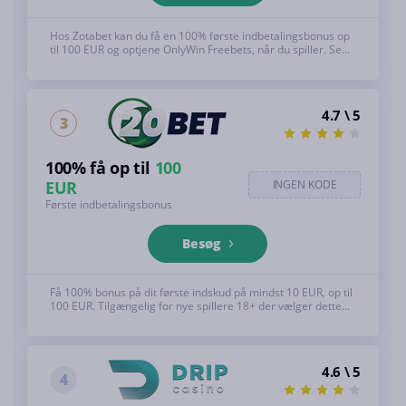
Hos Zotabet kan du få en 100% første indbetalingsbonus op
til 100 EUR og optjene OnlyWin Freebets, når du spiller. Se
vilkår og betingelser nedenfor, 18+
4.7 \ 5
3
100% få op til
100
EUR
INGEN KODE
Første indbetalingsbonus
Besøg
Få 100% bonus på dit første indskud på mindst 10 EUR, op til
100 EUR. Tilgængelig for nye spillere 18+ der vælger dette
som velkomsttilbud. Bonus krediteres automatisk. Se vilkår
og betingelser nedenfor, 18+
4.6 \ 5
4