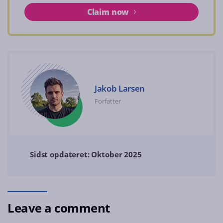
Claim now
Jakob Larsen
Forfatter
Sidst opdateret: Oktober 2025
Leave a comment