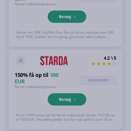
Første indbetalingsbonus
Besøg
Aktivér en 10% OnlyWin Free Bet på første indskud over 20€,
op til 100€. Gælder kun én gang, gevinster uden indsats.
Udløber efter 5 dage, bruges på alle events med odds 1.01-
2.00. Se vilkår og betingelser nedenfor, 18+
4.2 \ 5
8
150% få op til
100
EUR
INGEN KODE
Første indbetalingsbonus
Besøg
Få en 150% bonus på dit første indskud på mindst 10 EUR, op
til 100 EUR. Tilbuddet gælder kun for nye spillere over 18 år,
der vælger dette som deres velkomstbonus. Bonussen
krediteres automatisk til din konto. Se vilkår og betingelser