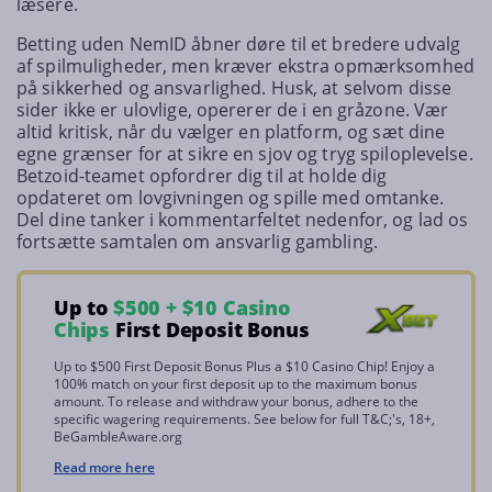
læsere.
Betting uden NemID åbner døre til et bredere udvalg
af spilmuligheder, men kræver ekstra opmærksomhed
på sikkerhed og ansvarlighed. Husk, at selvom disse
sider ikke er ulovlige, opererer de i en gråzone. Vær
altid kritisk, når du vælger en platform, og sæt dine
egne grænser for at sikre en sjov og tryg spiloplevelse.
Betzoid-teamet opfordrer dig til at holde dig
opdateret om lovgivningen og spille med omtanke.
Del dine tanker i kommentarfeltet nedenfor, og lad os
fortsætte samtalen om ansvarlig gambling.
Up to
$500 + $10 Casino
Chips
First Deposit Bonus
Up to $500 First Deposit Bonus Plus a $10 Casino Chip! Enjoy a
100% match on your first deposit up to the maximum bonus
amount. To release and withdraw your bonus, adhere to the
specific wagering requirements. See below for full T&C;'s, 18+,
BeGambleAware.org
Read more here