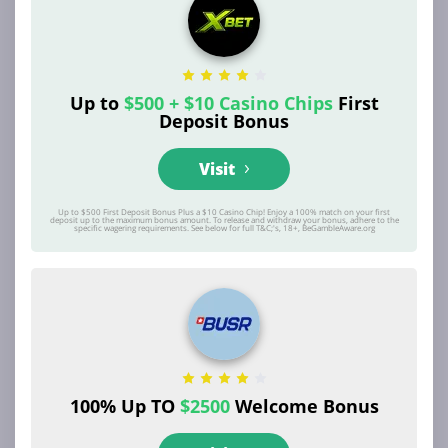
professionelle organisationer.
FORSKELLIGE TYPER AF BETTING
SIDER UDEN NEMID
Up to
$500 + $10 Casino Chips
First
Deposit Bonus
Der findes flere typer af betting-sider uden NemID.
Her er en oversigt over de mest almindelige:
Visit
Traditionelle sportsbetting-sider
Up to $500 First Deposit Bonus Plus a $10 Casino Chip! Enjoy a 100% match on your first
Online casinoer
deposit up to the maximum bonus amount. To release and withdraw your bonus, adhere to the
specific wagering requirements. See below for full T&C;'s, 18+, BeGambleAware.org
Poker-rum
E-sports betting platforme
Cryptocurrency betting-sider
Hver type har sine egne fordele og ulemper.
Sportsbetting-sider tilbyder ofte et bredt udvalg af
markeder og live betting muligheder. Online casinoer
har typisk et stort udvalg af slots og bordspil.
100% Up TO
$2500
Welcome Bonus
E-sports betting er blevet meget populært, især