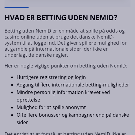
nedenfor, 18+
HVAD ER BETTING UDEN NEMID?
Betting uden NemID er en måde at spille på odds og
casino online uden at bruge det danske NemID-
system til at logge ind. Det giver spillere mulighed for
at gamble på internationale sider, der ikke er
underlagt de danske regler.
Her er nogle vigtige punkter om betting uden NemID:
Hurtigere registrering og login
Adgang til flere internationale betting-muligheder
Mindre personlig information krævet ved
oprettelse
Mulighed for at spille anonymt
Ofte flere bonusser og kampagner end på danske
sider
Det er vigtigt at forstå, at betting uden NemID ikke er