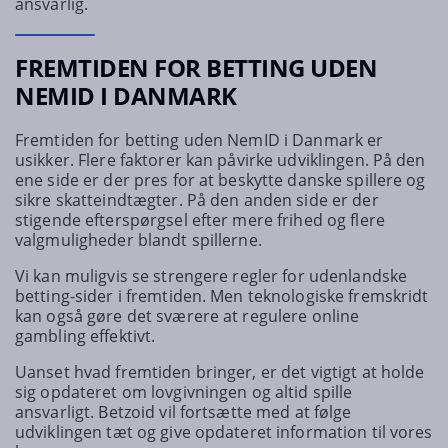
ansvarlig.
FREMTIDEN FOR BETTING UDEN
NEMID I DANMARK
Fremtiden for betting uden NemID i Danmark er
usikker. Flere faktorer kan påvirke udviklingen. På den
ene side er der pres for at beskytte danske spillere og
sikre skatteindtægter. På den anden side er der
stigende efterspørgsel efter mere frihed og flere
valgmuligheder blandt spillerne.
Vi kan muligvis se strengere regler for udenlandske
betting-sider i fremtiden. Men teknologiske fremskridt
kan også gøre det sværere at regulere online
gambling effektivt.
Uanset hvad fremtiden bringer, er det vigtigt at holde
sig opdateret om lovgivningen og altid spille
ansvarligt. Betzoid vil fortsætte med at følge
udviklingen tæt og give opdateret information til vores