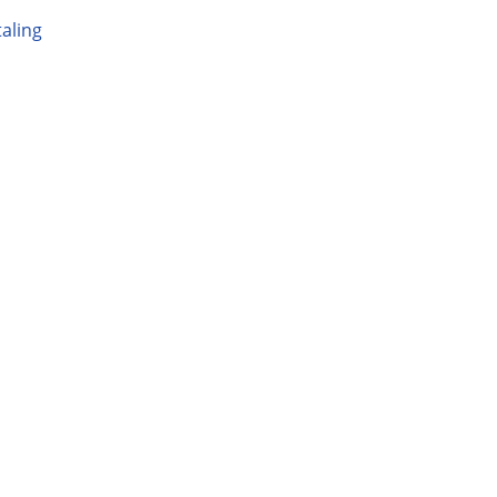
aling