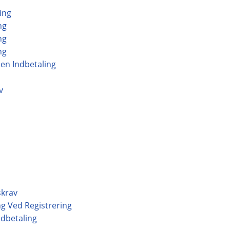
ing
ng
ng
ng
en Indbetaling
v
skrav
g Ved Registrering
dbetaling