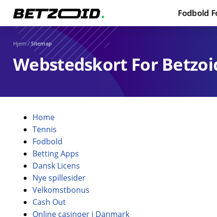
Fodbold F
Hjem
/
Sitemap
Webstedskort For Betzo
Home
Tennis
Fodbold
Betting Apps
Dansk Licens
Nye spillesider
Velkomstbonus
Cash Out
Online casinoer i Danmark