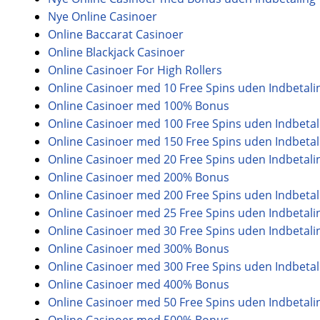
Nye Online Casinoer
Online Baccarat Casinoer
Online Blackjack Casinoer
Online Casinoer For High Rollers
Online Casinoer med 10 Free Spins uden Indbetali
Online Casinoer med 100% Bonus
Online Casinoer med 100 Free Spins uden Indbetal
Online Casinoer med 150 Free Spins uden Indbetal
Online Casinoer med 20 Free Spins uden Indbetali
Online Casinoer med 200% Bonus
Online Casinoer med 200 Free Spins uden Indbetal
Online Casinoer med 25 Free Spins uden Indbetali
Online Casinoer med 30 Free Spins uden Indbetali
Online Casinoer med 300% Bonus
Online Casinoer med 300 Free Spins uden Indbetal
Online Casinoer med 400% Bonus
Online Casinoer med 50 Free Spins uden Indbetali