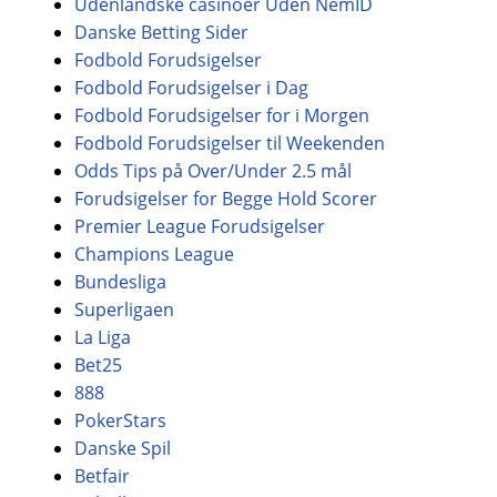
Udenlandske casinoer Uden NemID
Danske Betting Sider
Fodbold Forudsigelser
Fodbold Forudsigelser i Dag
Fodbold Forudsigelser for i Morgen
Fodbold Forudsigelser til Weekenden
Odds Tips på Over/Under 2.5 mål
Forudsigelser for Begge Hold Scorer
Premier League Forudsigelser
Champions League
Bundesliga
Superligaen
La Liga
Bet25
888
PokerStars
Danske Spil
Betfair