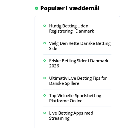
Populær i væddemål
Hurtig Betting Uden
Registrering i Danmark
Vælg Den Rette Danske Betting
Side
Friske Betting Sider i Danmark
2026
Ultimativ Live Betting Tips for
Danske Spillere
Top Virtuelle Sportsbetting
Platforme Online
Live Betting Apps med
Streaming