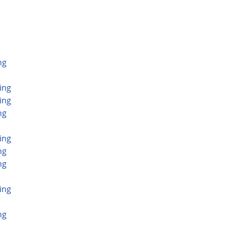
ng
ing
ing
ng
ing
ng
ng
ing
ng