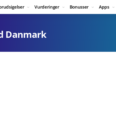
orudsigelser
Vurderinger
Bonusser
Apps
id Danmark