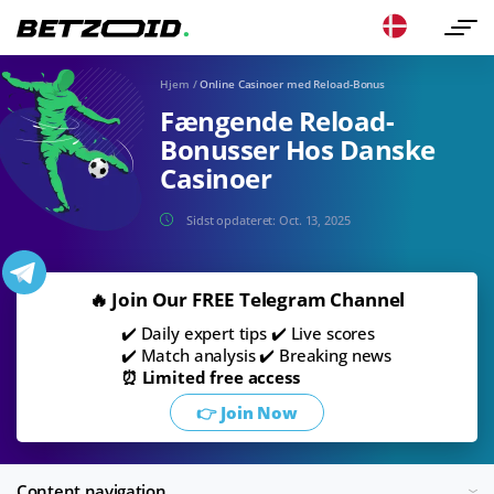
Hjem
/
Online Casinoer med Reload-Bonus
Fængende Reload-
Bonusser Hos Danske
Casinoer
Sidst opdateret:
Oct. 13, 2025
🔥 Join Our FREE Telegram Channel
✔️ Daily expert tips ✔️ Live scores
✔️ Match analysis ✔️ Breaking news
⏰ Limited free access
👉 Join Now
Content navigation