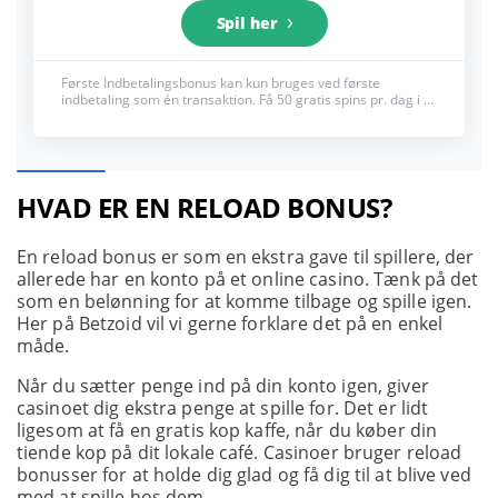
Spil her
Første Indbetalingsbonus kan kun bruges ved første
indbetaling som én transaktion. Få 50 gratis spins pr. dag i 2
dage. Gevinster fra spins har x40 gennemspilskrav.
Generelle bonusvilkår gælder. Se vilkår og betingelser
nedenfor, 18+
HVAD ER EN RELOAD BONUS?
En reload bonus er som en ekstra gave til spillere, der
allerede har en konto på et online casino. Tænk på det
som en belønning for at komme tilbage og spille igen.
Her på Betzoid vil vi gerne forklare det på en enkel
måde.
Når du sætter penge ind på din konto igen, giver
casinoet dig ekstra penge at spille for. Det er lidt
ligesom at få en gratis kop kaffe, når du køber din
tiende kop på dit lokale café. Casinoer bruger reload
bonusser for at holde dig glad og få dig til at blive ved
med at spille hos dem.