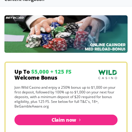
Up To
$5,000 + 125 FS
Welcome Bonus
Join Wild Casino and enjoy a 250% bonus up to $1,000 on your
first deposit, followed by 100% up to $1,000 on your next four
deposits, with a minimum deposit of $20 required for bonus
eligibility, plus 125 FS. See below for full T&C's, 18+,
BeGambleAware.org
Claim now