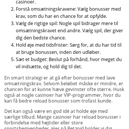
casinoer.
Forstå omsætningskravene: Vælg bonusser med
krav, som du har en chance for at opfylde.
Vælg de rigtige spil: Nogle spil bidrager mere til
omsætningskravet end andre. Vælg spil, der giver
dig den bedste chance.
Hold øje med tidsfrister: Sørg for, at du har tid til
at bruge bonussen, inden den udløber.
Sæt et budget: Beslut på forhånd, hvor meget du
vil indsætte, og hold dig til det.
En smart strategi er at gå efter bonusser med lave
omsætningskrav. Selvom beløbet måske er mindre, er
chancen for at kunne hæve gevinster ofte større. Husk
også at nogle casinoer har VIP-programmer, hvor du
kan få bedre reload bonusser som trofast kunde.
Det kan også være en god idé at holde øje med
særlige tilbud. Mange casinoer har reload bonusser i
forbindelse med højtider eller store
sportsbegivenheder. Her på Betzoid holder vi dig