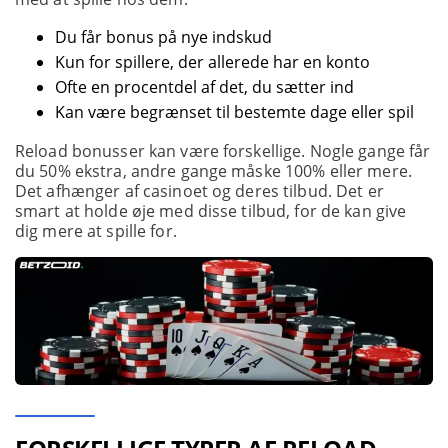
Du får bonus på nye indskud
Kun for spillere, der allerede har en konto
Ofte en procentdel af det, du sætter ind
Kan være begrænset til bestemte dage eller spil
Reload bonusser kan være forskellige. Nogle gange får
du 50% ekstra, andre gange måske 100% eller mere.
Det afhænger af casinoet og deres tilbud. Det er
smart at holde øje med disse tilbud, for de kan give
dig mere at spille for.