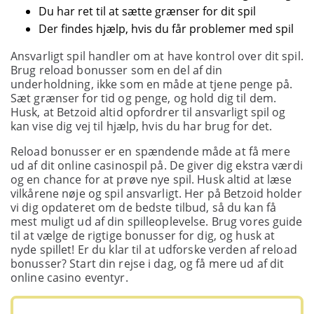
Du har ret til at sætte grænser for dit spil
Der findes hjælp, hvis du får problemer med spil
Ansvarligt spil handler om at have kontrol over dit spil.
Brug reload bonusser som en del af din
underholdning, ikke som en måde at tjene penge på.
Sæt grænser for tid og penge, og hold dig til dem.
Husk, at Betzoid altid opfordrer til ansvarligt spil og
kan vise dig vej til hjælp, hvis du har brug for det.
Reload bonusser er en spændende måde at få mere
ud af dit online casinospil på. De giver dig ekstra værdi
og en chance for at prøve nye spil. Husk altid at læse
vilkårene nøje og spil ansvarligt. Her på Betzoid holder
vi dig opdateret om de bedste tilbud, så du kan få
mest muligt ud af din spilleoplevelse. Brug vores guide
til at vælge de rigtige bonusser for dig, og husk at
nyde spillet! Er du klar til at udforske verden af reload
bonusser? Start din rejse i dag, og få mere ud af dit
online casino eventyr.