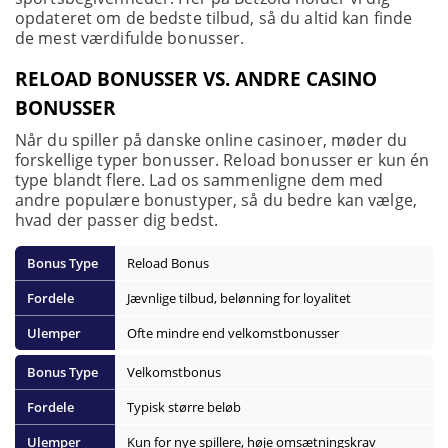
opdateret om de bedste tilbud, så du altid kan finde
de mest værdifulde bonusser.
RELOAD BONUSSER VS. ANDRE CASINO
BONUSSER
Når du spiller på danske online casinoer, møder du
forskellige typer bonusser. Reload bonusser er kun én
type blandt flere. Lad os sammenligne dem med
andre populære bonustyper, så du bedre kan vælge,
hvad der passer dig bedst.
Reload Bonus
Jævnlige tilbud, belønning for loyalitet
Ofte mindre end velkomstbonusser
Velkomstbonus
Typisk større beløb
Kun for nye spillere, høje omsætningskrav