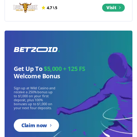
Visit
4.7 \ 5
Get Up To
$5,000 + 125 FS
Welcome Bonus
Sign up at Wild Casino and
receive a 250% bonus up
to $1,000 on your first
deposit, plus 100%
bonuses up to $1,000 on
your next four deposits.
Claim now