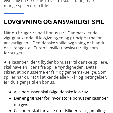
giver dig en sikkerhed, hvis du skulle tabe, hvilket
mange spillere kan lide.
LOVGIVNING OG ANSVARLIGT SPIL
Når du bruger reload bonusser i Danmark, er det
vigtigt at kende til lovgivningen og principperne for
ansvarligt spil. Den danske spillelovgivning er blandt
de strengeste i Europa, hvilket beskytter dig som
forbruger.
Alle casinoer, der tilbyder bonusser til danske spillere,
skal have en licens fra Spillemyndigheden. Dette
sikrer, at bonusserne er fair og gennemskuelige. Som
spiller har du ret til at kende alle vilkår og betingelser,
før du siger ja til en bonus.
Alle bonusser skal følge danske lovkrav
Der er grænser for, hvor store bonusser casinoer
må give
Casinoer skal fortælle om risikoen ved gambling