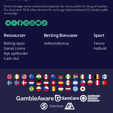
Ved at besøge vores websted accepterer du vores politik for brug af cookies.
Du skal være 18 år eller derover for at bruge dette websted. Du bedes spille
ansvarligt.
Ressourcer
Betting Bonusser
Sport
Betting Apps
Velkomstbonus
Tennis
Dansk Licens
Fodbold
Nye spillesider
Cash Out