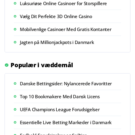
Luksuriøse Online Casinoer for Storspillere
Vælg Dit Perfekte 3D Online Casino
Mobilvenlige Casinoer Med Gratis Kontanter
Jagten på Millionjackpots i Danmark
Populær i væddemål
Danske Bettingsider: Nylancerede Favoritter
Top 10 Bookmakere Med Dansk Licens
UEFA Champions League Forudsigelser
Essentielle Live Betting Markeder i Danmark