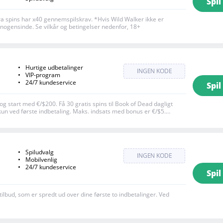
Spil
 fra spins har x40 gennemspilskrav. *Hvis Wild Walker ikke er
ng nogensinde. Se vilkår og betingelser nedenfor, 18+
Hurtige udbetalinger
INGEN KODE
VIP-program
24/7 kundeservice
Spil
 og start med €/$200. Få 30 gratis spins til Book of Dead dagligt
kun ved første indbetaling. Maks. indsats med bonus er €/$5.
Spiludvalg
INGEN KODE
Mobilvenlig
24/7 kundeservice
Spil
s
lbud, som er spredt ud over dine første to indbetalinger. Ved