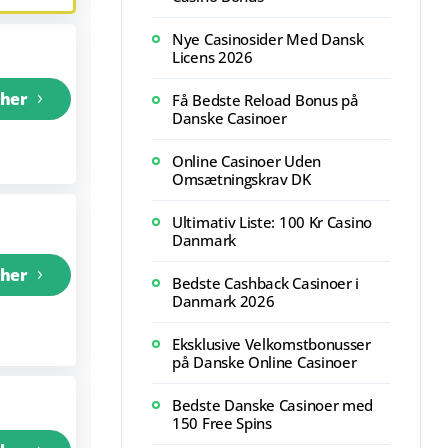
Nye Casinosider Med Dansk
Licens 2026
 her
Få Bedste Reload Bonus på
Danske Casinoer
Online Casinoer Uden
Omsætningskrav DK
Ultimativ Liste: 100 Kr Casino
Danmark
 her
Bedste Cashback Casinoer i
Danmark 2026
Eksklusive Velkomstbonusser
på Danske Online Casinoer
Bedste Danske Casinoer med
150 Free Spins